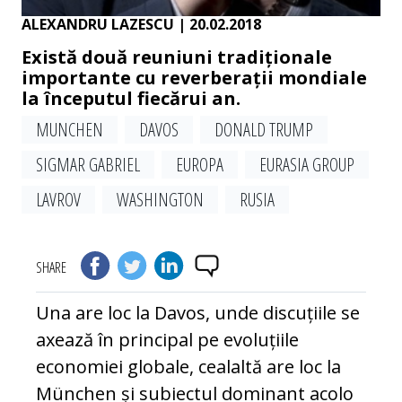
ALEXANDRU LAZESCU
| 20.02.2018
Există două reuniuni tradiționale
importante cu reverberații mondiale
la începutul fiecărui an.
MUNCHEN
DAVOS
DONALD TRUMP
SIGMAR GABRIEL
EUROPA
EURASIA GROUP
LAVROV
WASHINGTON
RUSIA
SHARE
Una are loc la Davos, unde discuțiile se
axează în principal pe evoluțiile
economiei globale, cealaltă are loc la
München și subiectul dominant acolo