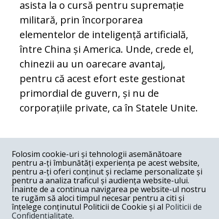
asista la o cursă pentru supremație
militară, prin încorporarea
elementelor de inteligență artificială,
între China și America. Unde, crede el,
chinezii au un oarecare avantaj,
pentru că acest efort este gestionat
primordial de guvern, și nu de
corporațiile private, ca în Statele Unite.
COMENTARII
0
Folosim cookie-uri și tehnologii asemănătoare
pentru a-ți îmbunătăți experiența pe acest website,
Nume
pentru a-ți oferi conținut și reclame personalizate și
pentru a analiza traficul și audiența website-ului.
Înainte de a continua navigarea pe website-ul nostru
Email
te rugăm să aloci timpul necesar pentru a citi și
înțelege conținutul Politicii de Cookie și al
Politicii de
Confidențialitate
.