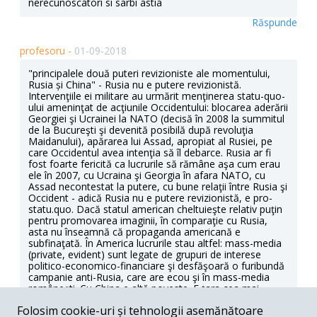
nerecunoscatori si sarbi astia
Răspunde
profesoru -
01-09-2018
"prin­cipalele două puteri re­vizioniste ale momentului,
Rusia și China" - Rusia nu e putere revizionistă.
Intervenţiile ei militare au urmărit menţinerea statu-quo-
ului ameninţat de acţiunile Occidentului: blocarea aderării
Georgiei şi Ucrainei la NATO (decisă în 2008 la summitul
de la Bucureşti şi devenită posibilă după revoluţia
Maidanului), apărarea lui Assad, apropiat al Rusiei, pe
care Occidentul avea intenţia să îl debarce. Rusia ar fi
fost foarte fericită ca lucrurile să rămâne aşa cum erau
ele în 2007, cu Ucraina şi Georgia în afara NATO, cu
Assad necontestat la putere, cu bune relaţii între Rusia şi
Occident - adică Rusia nu e putere revizionistă, e pro-
statu.quo. Dacă statul american cheltuieşte relativ puţin
pentru promovarea imaginii, în comparaţie cu Rusia,
asta nu înseamnă că propaganda americană e
subfinaţată. În America lucrurile stau altfel: mass-media
(private, evident) sunt legate de grupuri de interese
politico-economico-financiare şi desfăşoară o furibundă
campanie anti-Rusia, care are ecou şi în mass-media
româneşti. Cu China e altă poveste. E ţara cea mai
populată, cea mai mare putere industrială, a depăşit SUA
Folosim cookie-uri și tehnologii asemănătoare
ca PIB PPP. Evident, China încercă să-şi mărescă