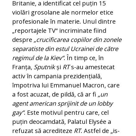
Britanie, a identificat cel puțin 15
violări grosolane ale normelor etice
pro­fesionale în materie. Unul dintre
„re­por­tajele TV“ incriminate fiind
despre
„cru­ci­ficarea copiilor din zonele
separatiste din estul Ucrainei de către
regimul de la Kiev“
. În timp ce, în
Franța,
Sputnik
și
RT
s-au amestecat
activ în campania pre­zidențială,
împotriva lui Emmanuel Ma­cron, care
a fost acuzat, de pildă, că ar fi
„un
agent american sprijinit de un lobby
gay“
. Este motivul pentru care, cel
puțin deocamdată, Palatul Elysée a
refuzat să acrediteze
RT
. Astfel de „is­