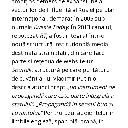
ambițios demers de ex­pansiune a
vectorilor de influență ai Ru­siei pe plan
internațional, demarat în 2005 sub
numele
Russia Today
. În 2013 canalul,
rebotezat
RT
, a fost integrat într-o
nouă structură instituțională media
des­tinată străinătății, din care face
parte și rețeaua de website-uri
Sputnik
, structură pe care purtătorul
de cuvânt al lui Vla­dimir Putin o
descria atunci drept
„un ins­trument de
propagandă care este parte integrală a
statului“
.
„Propagandă în sensul bun al
cuvântului.“
Pentru uzul audiențelor în
limbile engleză, spaniolă, arabă, în