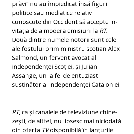
prăvi“ nu au împiedicat însă figuri
politice sau me­diatice relativ
cunoscute din Occident să accepte in­
vitația de a modera emi­si­uni la
RT
.
Două dintre nu­mele notorii sunt cele
ale fostului prim ministru sco­țian Alex
Salmond, un fervent avocat al
independenței Scoției, și Julian
Assange, un la fel de entuziast
susținător al inde­pendenței Cataloniei.
RT
, ca și canalele de televiziune chine­
zești, de altfel, nu lipsesc mai niciodată
din oferta
TV
disponibilă în lanțurile