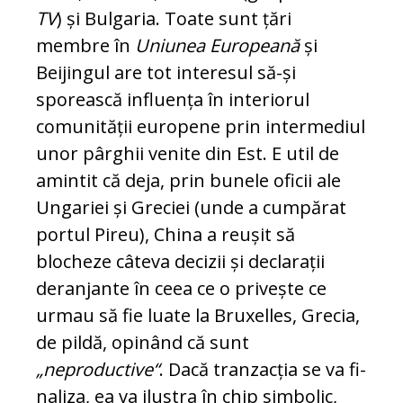
TV
) și Bulgaria. Toate sunt țări
membre în
Uni­unea Europeană
și
Beijingul are tot interesul să-și
sporească influența în in­te­riorul
comunității europene prin in­ter­mediul
unor pârghii venite din Est. E util de
amintit că deja, prin bunele oficii ale
Ungariei și Greciei (unde a cumpărat
por­tul Pireu), China a reușit să
blocheze câ­te­va decizii și declarații
deranjante în ceea ce o privește ce
urmau să fie luate la Bru­xelles, Grecia,
de pildă, opinând că sunt
„neproductive“
. Dacă tranzacția se va fi­
na­liza, ea va ilustra în chip simbolic,