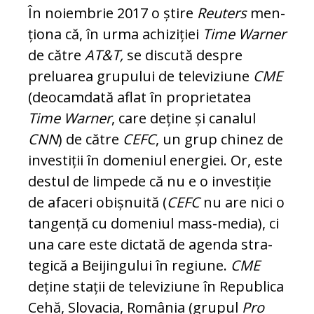
În noiembrie 2017 o știre
Reuters
men­
țio­na că, în urma achiziției
Time Warner
de către
AT&T,
se discută despre
preluarea grupului de televiziune
CME
(deocamdată aflat în proprietatea
Time Warner
, care de­ține și canalul
CNN
) de către
CEFC
, un grup chinez de
investiții în domeniul ener­giei. Or, este
destul de limpede că nu e o in­vestiție
de afaceri obișnuită (
CEFC
nu are nici o
tangență cu domeniul mass-me­dia), ci
una care este dictată de agenda stra­
tegică a Beijingului în regiune.
CME
deține stații de televiziune în Republica
Ce­hă, Slovacia, România (grupul
Pro