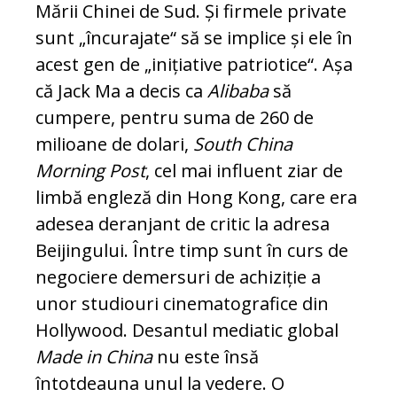
Mării Chinei de Sud. Și firmele private
sunt „încurajate“ să se implice și ele în
acest gen de „inițiative patriotice“. Așa
că Jack Ma a decis ca
Alibaba
să
cumpere, pentru suma de 260 de
milioane de dolari,
South China
Morning Post
, cel mai in­flu­ent ziar de
limbă engleză din Hong Kong, ca­re era
adesea deranjant de critic la adre­sa
Beijingului. Între timp sunt în curs de
negociere demersuri de achiziție a
unor studiouri cinematografice din
Hollywood. Desantul mediatic global
Made in China
nu este însă
întotdeauna unul la vedere. O