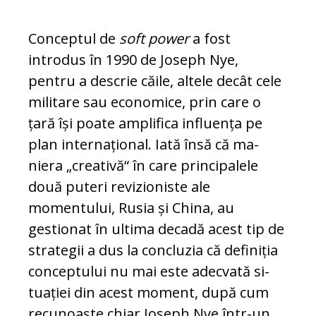
Conceptul de
soft power
a fost
introdus în 1990 de Joseph Nye,
pentru a descrie căile, altele decât cele
militare sau eco­nomice, prin care o
țară își poate am
pli­fica influența pe
plan in­ternațional. Iată însă că ma­
niera „creativă“ în care prin­cipalele
două puteri re­vizioniste ale
momentului, Rusia și China, au
gestionat în ultima decadă acest tip de
strategii a dus la con­clu­zia că definiția
conceptului nu mai este adecvată si­
tua­ției din acest moment, du­pă cum
recunoaște chiar Jo­seph Nye într-un