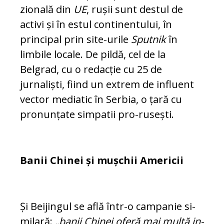
zională din
UE
, rușii sunt destul de
activi și în estul continentului, în
principal prin site-urile
Sputnik
în
limbile locale. De pildă, cel de la
Belgrad, cu o redacție cu 25 de
jurnaliști, fiind un extrem de in­fluent
vector mediatic în Serbia, o țară cu
pronunțate simpatii pro-rusești.
Banii Chinei și mușchii Americii
Și Beijingul se află într-o campanie si­
mi­lară:
„banii Chinei oferă mai multă in­