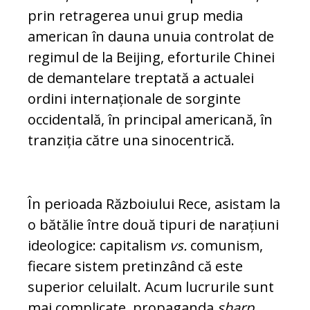
prin retragerea unui grup media
american în dauna unuia controlat de
regimul de la Beijing, eforturile Chinei
de demantelare treptată a actualei
ordini internaționale de sorginte
occidentală, în principal ame­ri­ca­nă, în
tranziția către una sinocentrică.
În perioada Războiului Rece, asistam la
o bătălie între două tipuri de narațiuni
ideo­logice: capitalism
vs.
comunism,
fiecare sistem pretinzând că este
superior celui­lalt. Acum lucrurile sunt
mai complicate, pro­paganda
sharp