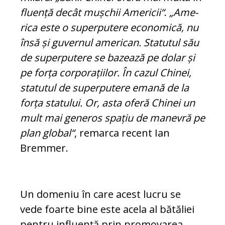
fluență decât mușchii Americii“
.
„Ame­
rica este o superputere economică, nu
însă și guvernul american. Statutul său
de superputere se bazează pe dolar și
pe forța corporațiilor. În cazul Chinei,
sta­tu­tul de superputere emană de la
forța sta­tului. Or, asta oferă Chinei un
mult mai generos spațiu de manevră pe
plan glo­bal“
, remarca recent Ian
Bremmer.
Un domeniu în care acest lucru se
vede foarte bine este acela al bătăliei
pentru in­fluență prin promovarea