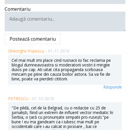
Comentariu
Postează comentariu
Gheorghe Popescu -
01-11-2018
Cel mai mult imi place cind rusnacii isi fac reclama pe
blogul dumneavoastra si moderatorii vostri ii mingiie
duios pe cap. Ati uitat cita propaganda scirboasa
mincam pe piine din cauza boilor astora. Sa va fie de
bine, poate va pierdeti cititorii.
Răspunde
PETRESCU -
01-10-2018
"De pildă, cel de la Belgrad, cu o redacție cu 25 de
jurnaliști, fiind un extrem de in­fluent vector mediatic în
Serbia, o țară cu pronunțate simpatii pro-rusești."pe
bune ! eu ma gandeam ca-i iubesc mai mult pe
occidentalii care i-au calcat in picioare , bai ce