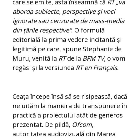
care se emite, asta înseamnă că
RT
„va
aborda subiecte, perspective și voci
ignorate sau cenzurate de mass-media
din țările respective“
. O formulă
editorială la prima vedere incitantă și
legitimă pe care, spune Stephanie de
Mu­ru, venită la
RT
de la
BFM TV
, o vom
re­găsi și la versiunea
RT en Français
.
Ceața începe însă să se risipească, dacă
ne uităm la maniera de transpunere în
prac­ti­că a proiectului atât de generos
prezentat. De pildă,
Ofcom
,
autoritatea audiovizuală din Marea