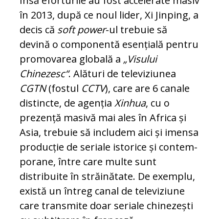
Însă eforturile au fost accelerate masiv
în 2013, după ce noul lider, Xi Jin­ping, a
decis că
soft power
-ul trebuie să
devină o componentă esențială pentru
pro­movarea globală a
„Visului
Chinezesc“
. Ală­turi de televiziunea
CGTN
(fostul
CCTV
), care are 6 canale
distincte, de agen­ția
Xin­hua
, cu o
prezență masivă mai ales în Afri­ca și
Asia, trebuie să includem aici și imen­sa
producție de seriale istorice și con­tem­
porane, între care multe sunt
distribuite în străinătate. De exemplu,
există un în­treg canal de televiziune
care transmite doar seriale chinezești