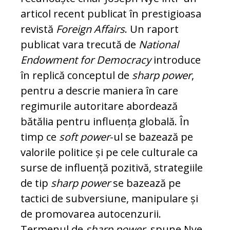
articol recent publicat în prestigioasa
revistă
Foreign Affairs
. Un raport
publicat vara trecută de
National
Endowment for Democracy
introduce
în replică conceptul de
sharp power
,
pentru a descrie maniera în care
regimurile au­to­ritare abordează
bătălia pentru influența globală. În
timp ce
soft power
-ul se ba­zea­ză pe
valorile politice și pe cele culturale ca
surse de influență pozitivă, strategiile
de tip
sharp power
se bazează pe
tactici de subversiune, manipulare și
de pro­mo­varea autocenzurii.
Termenul de
sharp power
, spune Nye,