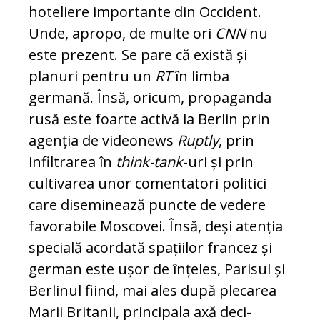
ho­te­liere importante din Occident.
Unde, apro­po, de multe ori
CNN
nu
este prezent. Se pare că există și
planuri pentru un
RT
în limba
germană. Însă, oricum, propaganda
rusă este foarte activă la Berlin prin
agen­ția de videonews
Ruptly
, prin
infiltrarea în
think-tank
-uri și prin
cultivarea unor comentatori politici
care diseminează punc­te de vedere
favorabile Moscovei. În­să, deși atenția
specială acordată spațiilor francez și
german este ușor de înțeles, Pa­risul și
Berlinul fiind, mai ales după ple­carea
Marii Britanii, principala axă de­ci­