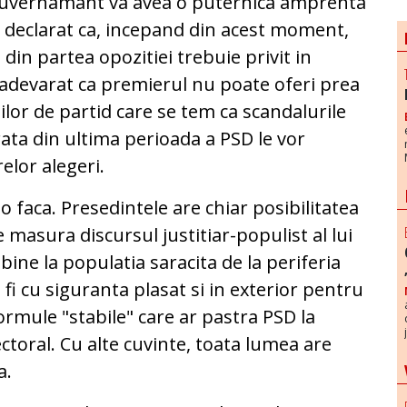
 guvernamant va avea o puternica amprenta
si declarat ca, incepand din acest moment,
 din partea opozitiei trebuie privit in
E adevarat ca premierul nu poate oferi prea
ilor de partid care se tem ca scandalurile
rata din ultima perioada a PSD le vor
relor alegeri.
 o faca. Presedintele are chiar posibilitatea
 masura discursul justitiar-populist al lui
ine la populatia saracita de la periferia
fi cu siguranta plasat si in exterior pentru
rmule "stabile" care ar pastra PSD la
ectoral. Cu alte cuvinte, toata lumea are
a.