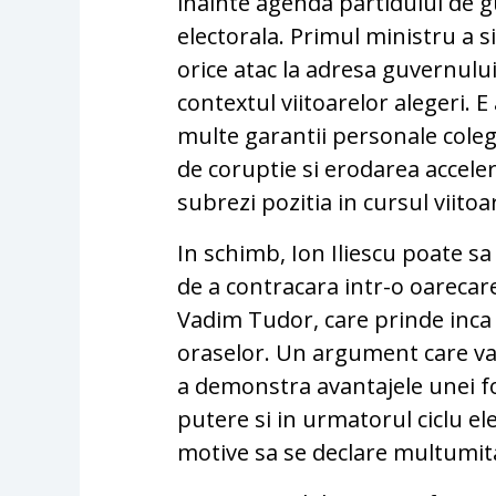
inainte agenda partidului de
electorala. Primul ministru a 
orice atac la adresa guvernului
contextul viitoarelor alegeri. 
multe garantii personale coleg
de coruptie si erodarea accele
subrezi pozitia in cursul viitoa
In schimb, Ion Iliescu poate sa
de a contracara intr-o oarecare
Vadim Tudor, care prinde inca b
oraselor. Un argument care va 
a demonstra avantajele unei fo
putere si in urmatorul ciclu el
motive sa se declare multumit