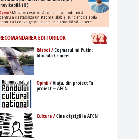
inevitabilă (II)
Opinii /
Moscova este încă suficient de puternică
pentru a destabiliza un stat mai slab și suficient de abilă
pentru a-i convinge pe ceilalți că nu merită să-l apere.
RECOMANDAREA EDITORILOR
Război /
Coșmarul lui Putin:
blocada Crimeei
Opinii /
Viața, din proiect în
proiect – AFCN
Cultura /
Cine câștigă la AFCN