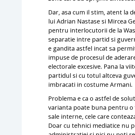
Dar, asa cum il stim, atent la d
lui Adrian Nastase si Mircea Ge
pentru interlocutorii de la Was
separatie intre partid si guvern
e gandita astfel incat sa permi
impuse de procesul de aderare
electorale excesive. Pana la vii
partidul si cu totul altceva gu
imbracati in costume Armani.
Problema e ca o astfel de solu
varianta poate buna pentru o v
sale interne, cele care conteaz
Doar cu tehnici mediatice nu p
administratiei si nici nu poti 