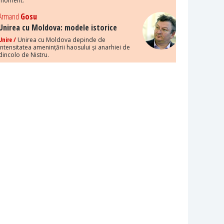
moment.
Armand
Gosu
Unirea cu Moldova: modele istorice
Unire /
Unirea cu Moldova depinde de
intensitatea amenințării haosului și anarhiei de
dincolo de Nistru.