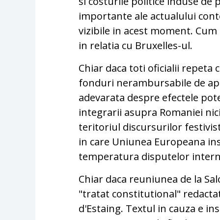
si costurile politice induse de 
importante ale actualului cont
vizibile in acest moment. Cum 
in relatia cu Bruxelles-ul.
Chiar daca toti oficialii repet
fonduri nerambursabile de apr
adevarata despre efectele poten
integrarii asupra Romaniei nic
teritoriul discursurilor festivis
in care Uniunea Europeana ins
temperatura disputelor interne
Chiar daca reuniunea de la Sal
"tratat constitutional" redacta
d'Estaing. Textul in cauza e 