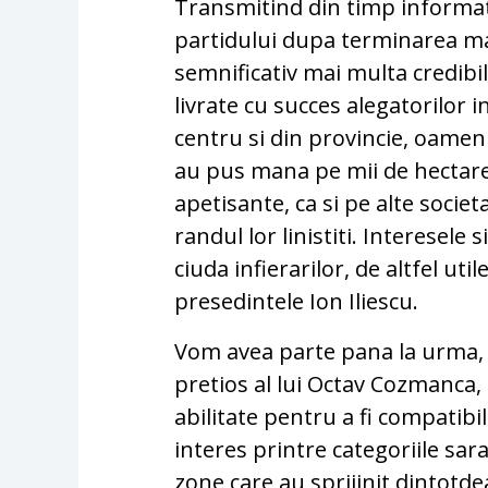
Transmitind din timp informati
partidului dupa terminarea ma
semnificativ mai multa credibi
livrate cu succes alegatorilor i
centru si din provincie, oameni 
au pus mana pe mii de hectare 
apetisante, ca si pe alte socie
randul lor linistiti. Interesele s
ciuda infierarilor, de altfel uti
presedintele Ion Iliescu.
Vom avea parte pana la urma, pr
pretios al lui Octav Cozmanca,
abilitate pentru a fi compatib
interes printre categoriile sara
zone care au sprijinit dintotd