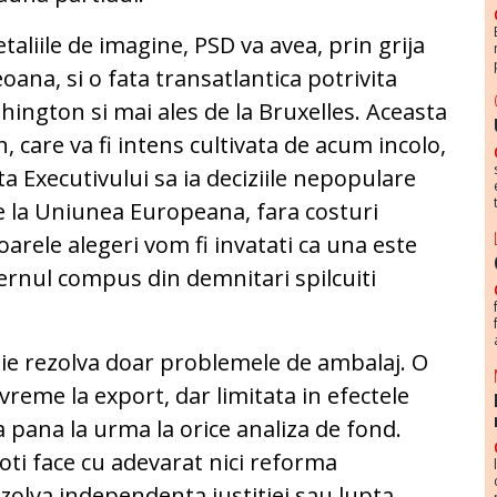
etaliile de imagine, PSD va avea, prin grija
oana, si o fata transatlantica potrivita
hington si mai ales de la Bruxelles. Aceasta
, care va fi intens cultivata de acum incolo,
ta Executivului sa ia deciziile nepopulare
 la Uniunea Europeana, fara costuri
toarele alegeri vom fi invatati ca una este
vernul compus din demnitari spilcuiti
tie rezolva doar problemele de ambalaj. O
reme la export, dar limitata in efectele
a pana la urma la orice analiza de fond.
oti face cu adevarat nici reforma
rezolva independenta justitiei sau lupta