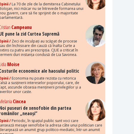
Opinii /
La 70 de zile de la demiterea Cabinetului
Bolojan, nici măcar nu se întrevede formarea unui
nou guvern, care să fie sprijinit de o majoritate
parlamentară.
Cristian
Campeanu
UE pune la zid Curtea Supremă
Opinii /
Zeci de inculpați au scăpat de procese
sau din închisoare din cauză că Înalta Curte a
extins cu patru ani prescripția. CJUE a criticat în
termeni duri instanța condusă de Lia Savonea.
Lidia
Moise
Costurile economice ale haosului politic
Opinii /
Economia nu poate rezista cu retorica
falsă a susținerii intereselor poporului, care, de
fapt, ascunde obsesia menținerii privilegiilor și a
averilor unor caste.
Melania
Cincea
Noi puseuri de xenofobie din partea
românilor „neaoși”
Opinii /
Periodic, în spațiul public sunt voci care
lansează mesaje xenofobe la adresa câte unui politician care
deranjează un anumit grup politico-mediatic, într-un anumit