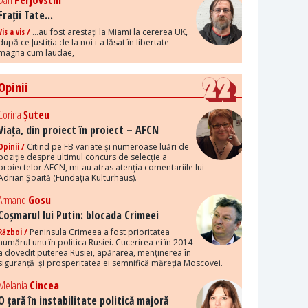
Dan
Perjovschi
Frații Tate...
Vis a vis /
...au fost arestați la Miami la cererea UK,
după ce Justiția de la noi i-a lăsat în libertate
magna cum laudae,
Opinii
Corina
Șuteu
Viața, din proiect în proiect – AFCN
Opinii /
Citind pe FB variate și numeroase luări de
poziție despre ultimul concurs de selecție a
proiectelor AFCN, mi-au atras atenția comentariile lui
Adrian Șoaită (Fundația Kulturhaus).
Armand
Gosu
Coșmarul lui Putin: blocada Crimeei
Război /
Peninsula Crimeea a fost prioritatea
numărul unu în politica Rusiei. Cucerirea ei în 2014
a dovedit puterea Rusiei, apărarea, menținerea în
siguranță și prosperitatea ei semnifică măreția Moscovei.
Melania
Cincea
O țară în instabilitate politică majoră