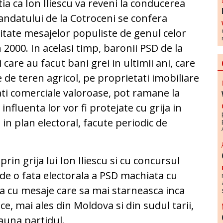
a ca Ion Iliescu va reveni la conducerea
ndatului de la Cotroceni se confera
litate mesajelor populiste de genul celor
n 2000. In acelasi timp, baronii PSD de la
care au facut bani grei in ultimii ani, care
de teren agricol, pe proprietati imobiliare
tati comerciale valoroase, pot ramane la
i influenta lor vor fi protejate cu grija in
le in plan electoral, facute periodic de
in grija lui Ion Iliescu si cu concursul
 de o fata electorala a PSD machiata cu
ila cu mesaje care sa mai starneasca inca
ce, mai ales din Moldova si din sudul tarii,
eauna partidul.