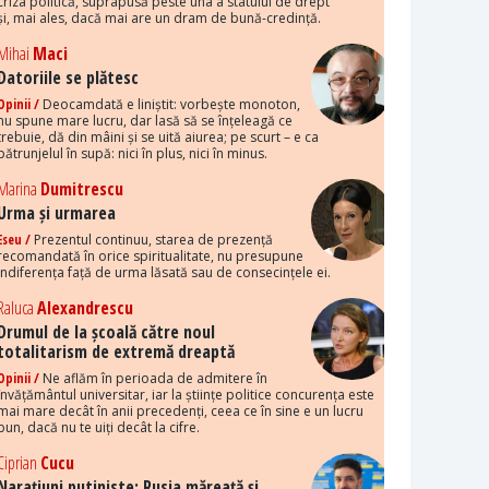
criza politică, suprapusă peste una a statului de drept
și, mai ales, dacă mai are un dram de bună-credință.
Mihai
Maci
Datoriile se plătesc
Opinii /
Deocamdată e liniștit: vorbește monoton,
nu spune mare lucru, dar lasă să se înțeleagă ce
trebuie, dă din mâini și se uită aiurea; pe scurt – e ca
pătrunjelul în supă: nici în plus, nici în minus.
Marina
Dumitrescu
Urma și urmarea
Eseu /
Prezentul continuu, starea de prezență
recomandată în orice spiritualitate, nu presupune
indiferența față de urma lăsată sau de consecințele ei.
Raluca
Alexandrescu
Drumul de la școală către noul
totalitarism de extremă dreaptă
Opinii /
Ne aflăm în perioada de admitere în
învățământul universitar, iar la științe politice concurența este
mai mare decât în anii precedenți, ceea ce în sine e un lucru
bun, dacă nu te uiți decât la cifre.
Ciprian
Cucu
Narațiuni putiniste: Rusia măreață și