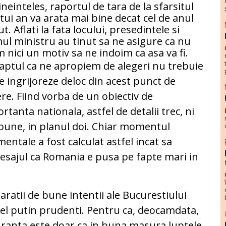
bineinteles, raportul de tara de la sfarsitul
tui an va arata mai bine decat cel de anul
ut. Aflati la fata locului, presedintele si
ul ministru au tinut sa ne asigure ca nu
 nici un motiv sa ne indoim ca asa va fi.
faptul ca ne apropiem de alegeri nu trebuie
e ingrijoreze deloc din acest punct de
re. Fiind vorba de un obiectiv de
rtanta nationala, astfel de detalii trec, ni
pune, in planul doi. Chiar momentul
ntale a fost calculat astfel incat sa
mesajul ca Romania e pusa pe fapte mari in
laratii de bune intentii ale Bucurestiului
cel putin prudenti. Pentru ca, deocamdata,
uranta este doar ca in buna masura luptele