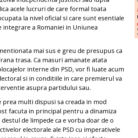
dica acele lucruri de care formal toata
pata la nivel oficial si care sunt esentiale
e integrare a Romaniei in Uniunea
i mentionata mai sus e greu de presupus ca
 frana trasa. Ca masuri amanate atata
blocajelor interne din PSD, vor fi luate acum
lectoral si in conditiile in care premierul va
terventie asupra partidului sau.
te prea multi dispusi sa creada in mod
ost facuta in principal pentru a dinamiza
E destul de limpede ca e vorba doar de o
tivelor electorale ale PSD cu imperativele