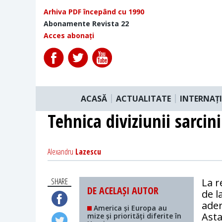
Arhiva PDF începând cu 1990
Abonamente Revista 22
Acces abonați
ACASĂ
ACTUALITATE
INTERNAȚ
Tehnica diviziunii sarcini
Alexandru
Lazescu
SHARE
La r
DE ACELAȘI AUTOR
de l
ader
America și Europa au
Asta
mize și priorități diferite în