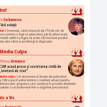
Bref
Tia
Serbanescu
Fără soluții
Bref /
Domnule, când cineva îți dă 770 de mil. de
euro pentru o lege (a salarizării), păi îți aduni toate
mințile astfel ca legea să arate cât mai bine posibil.
Mai ales când ai ani întregi la dispoziție.
Media Culpa
Brîndușa
Armanca
CSM acuză presa și societatea civilă de
„lovitură de stat”
Media Culpa /
Un document al Secției de judecători
a CSM a pus în plină lumină o realitate amară pentru
democrație: gruparea care conduce în prezent destinele
justiției s-a transformat într-o oligarhie periculoasă.
Vis a Vis