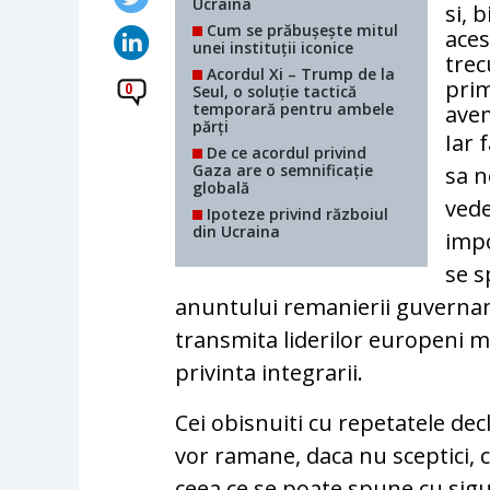
Ucraina
si, 
Cum se prăbușește mitul
aces
unei instituții iconice
trec
Acordul Xi – Trump de la
prim
0
Seul, o soluție tactică
temporară pentru ambele
avem
părți
Iar 
De ce acordul privind
Gaza are o semnificație
sa n
globală
vede
Ipoteze privind războiul
din Ucraina
impo
se s
anuntului remanierii guvername
transmita liderilor europeni 
privinta integrarii.
Cei obisnuiti cu repetatele dec
vor ramane, daca nu sceptici, 
ceea ce se poate spune cu sig