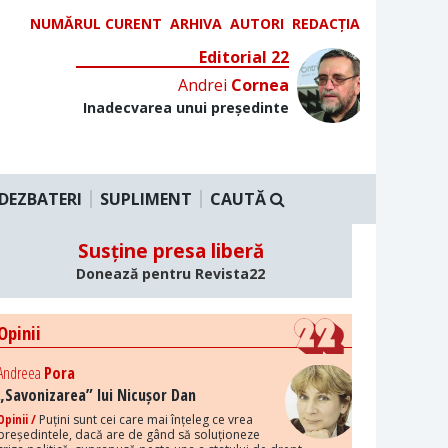
NUMĂRUL CURENT
ARHIVA
AUTORI
REDACȚIA
Editorial 22
Andrei
Cornea
Inadecvarea unui președinte
DEZBATERI
SUPLIMENT
CAUTĂ
Susține presa liberă
Donează pentru Revista22
Opinii
Andreea
Pora
„Savonizarea” lui Nicușor Dan
Opinii /
Puțini sunt cei care mai înțeleg ce vrea
președintele, dacă are de gând să soluționeze