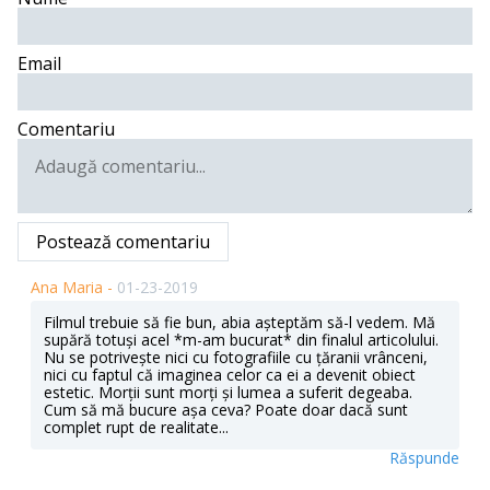
Email
Comentariu
Postează comentariu
Ana Maria -
01-23-2019
Filmul trebuie să fie bun, abia așteptăm să-l vedem. Mă
supără totuși acel *m-am bucurat* din finalul articolului.
Nu se potrivește nici cu fotografiile cu țăranii vrânceni,
nici cu faptul că imaginea celor ca ei a devenit obiect
estetic. Morții sunt morți și lumea a suferit degeaba.
Cum să mă bucure așa ceva? Poate doar dacă sunt
complet rupt de realitate...
Răspunde