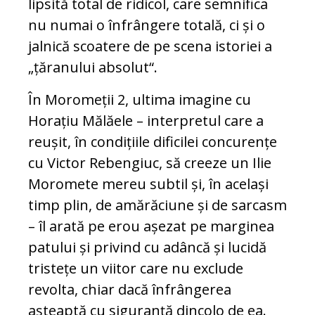
lipsită total de ridicol, care semnifica
nu numai o înfrângere totală, ci și o
jalnică scoatere de pe scena istoriei a
„țăranului absolut“.
În Moromeții 2, ultima imagine cu
Horațiu Mălăele – interpretul care a
reușit, în condițiile dificilei concurențe
cu Victor Rebengiuc, să creeze un Ilie
Moromete mereu subtil și, în același
timp plin, de amărăciune și de sarcasm
– îl arată pe erou așezat pe marginea
patului și privind cu adâncă și lucidă
tristețe un viitor care nu exclude
revolta, chiar dacă înfrângerea
așteaptă cu siguranță dincolo de ea.