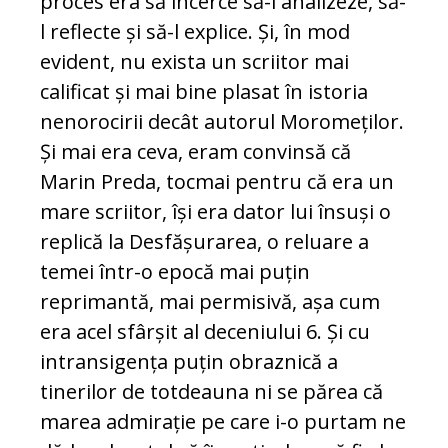
proces era să încerce să-l analizeze, să-
l reflecte și să-l explice. Și, în mod
evident, nu exista un scriitor mai
calificat și mai bine plasat în istoria
nenorocirii decât autorul Moromeților.
Și mai era ceva, eram convinsă că
Marin Preda, tocmai pentru că era un
mare scriitor, își era dator lui însuși o
replică la Desfășurarea, o reluare a
temei într-o epocă mai puțin
reprimantă, mai permisivă, așa cum
era acel sfârșit al deceniului 6. Și cu
intransigența puțin obraznică a
tinerilor de totdeauna ni se părea că
marea admirație pe care i-o purtam ne