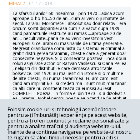
MIHAI 2 -
01-17-2019
La sfarsitul anilor 60 inseamna ...prin 1970 ...adica acum
aproape o-ho-ho...50 de ani...cum ar veni o jumatate de
secol. Taranul Moromete - absolut sau doar relativ - era
oricum sortit disparitiei asa cum s-a vazut dupa 1989
cand pamanturile restituite au ramas ....aproape 20 de
ani.... necultivate...pana ce au venit investitorii vest
europeni si cei arabi cu masinariile de ultima generatie.
Negresit oranduirea comunista cu sistemul ei criminal a
grabit distrugerea taranimii , chestie care a generat doar
consecinte negative. Si o consecinta pozitiva - inca doua
roluri asigurate actorilor Razvan Vasilescu si Oana Pellea
, nelipsiti din distributiile care demasca atrocitatile
bolsevice. Din 1970 au mai iesit din istorie si o multime
de alte chestii, nu numai taranimea. Eu am cam iesit
cand am implinit 60 - si credeti-ma - sunt mult mai tanar
ca altii care nu constientizeaza ca ei insisi au iesit
COMPLET . Poezia - in forma ei din 1970 - s-a dizolvat si
ea - premiul Nobel pentru poezie ajungand sa fie atribuit
acum cantaretilor folk, De asemenea acum filmele se
fac color. Nu stiu cum recepteaza acest film generatia #
Folosim cookie-uri și tehnologii asemănătoare
care a crescut de mica cu notiuni neinteligibile ei - gen
pentru a-ți îmbunătăți experiența pe acest website,
Toma Alimos si Morometii. Trebuia facaut mai mult
pentru a-ți oferi conținut și reclame personalizate și
pentru a ajunge la sufletul IT ist. Daca dl Gulea si-a
pentru a analiza traficul și audiența website-ului.
permis sa nu includa in film scena cheie pusa in pagina
Înainte de a continua navigarea pe website-ul nostru
de Marin Preda (care nu se mai poate apara), poate ca
te rugăm să aloci timpul necesar pentru a citi și
si marketingul ar fi trebuit ajutat. Filmul sa se numeasca