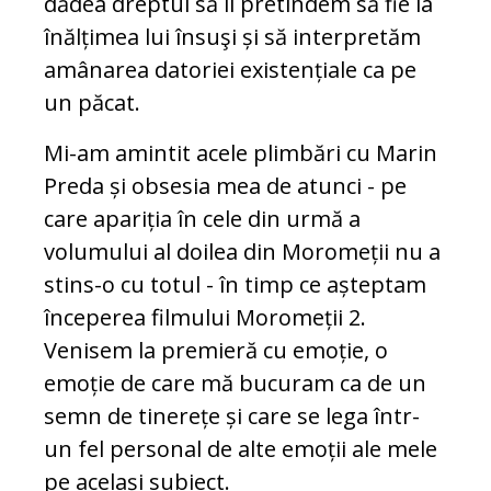
dădea dreptul să îi pretindem să fie la
înălțimea lui însuşi și să interpretăm
amânarea datoriei existențiale ca pe
un păcat.
Mi-am amintit acele plimbări cu Marin
Preda și obsesia mea de atunci - pe
care apariția în cele din urmă a
volumului al doilea din Moromeții nu a
stins-o cu totul - în timp ce așteptam
începerea filmului Moromeții 2.
Venisem la premieră cu emoție, o
emoție de care mă bucuram ca de un
semn de tinerețe și care se lega într-
un fel personal de alte emoții ale mele
pe același subiect.