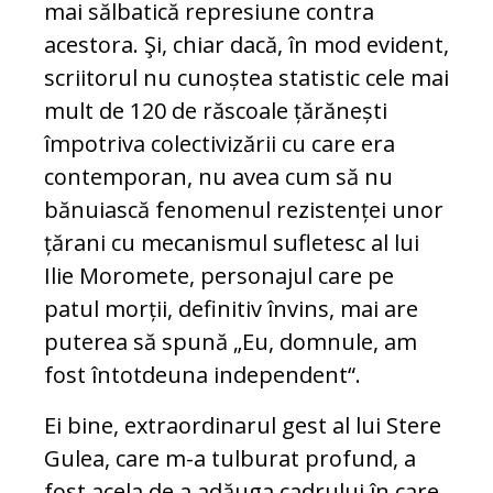
mai sălbatică represiune contra
acestora. Şi, chiar dacă, în mod evident,
scriitorul nu cunoștea statistic cele mai
mult de 120 de răscoale țărănești
împotriva colectivizării cu care era
contemporan, nu avea cum să nu
bănuiască fenomenul rezistenței unor
țărani cu mecanismul sufletesc al lui
Ilie Moromete, personajul care pe
patul morții, definitiv învins, mai are
puterea să spună „Eu, domnule, am
fost întotdeuna independent“.
Ei bine, extraordinarul gest al lui Stere
Gulea, care m-a tulburat profund, a
fost acela de a adăuga cadrului în care