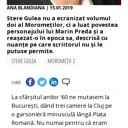
ANA BLANDIANA
| 15.01.2019
Stere Gulea nu a ecranizat volumul
doi al Moromeților, ci a luat povestea
personajului lui Marin Preda și a
reașezat-o în epoca sa, descrisă cu
nuanțe pe care scriitorul nu și le
putuse permite.
STERE GULEA
MOROMEȚII 2
SHARE
La sfârșitul anilor '60 ne mutasem la
București, dând trei camere la Cluj pe
o garsonieră minusculă lângă Piața
Romană. Nu numai pentru că eram