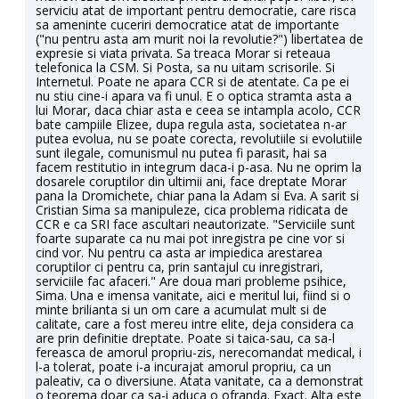
serviciu atat de important pentru democratie, care risca
sa ameninte cuceriri democratice atat de importante
("nu pentru asta am murit noi la revolutie?") libertatea de
expresie si viata privata. Sa treaca Morar si reteaua
telefonica la CSM. Si Posta, sa nu uitam scrisorile. Si
Internetul. Poate ne apara CCR si de atentate. Ca pe ei
nu stiu cine-i apara va fi unul. E o optica stramta asta a
lui Morar, daca chiar asta e ceea se intampla acolo, CCR
bate campiile Elizee, dupa regula asta, societatea n-ar
putea evolua, nu se poate corecta, revolutiile si evolutiile
sunt ilegale, comunismul nu putea fi parasit, hai sa
facem restitutio in integrum daca-i p-asa. Nu ne oprim la
dosarele coruptilor din ultimii ani, face dreptate Morar
pana la Dromichete, chiar pana la Adam si Eva. A sarit si
Cristian Sima sa manipuleze, cica problema ridicata de
CCR e ca SRI face ascultari neautorizate. "Serviciile sunt
foarte suparate ca nu mai pot inregistra pe cine vor si
cind vor. Nu pentru ca asta ar impiedica arestarea
coruptilor ci pentru ca, prin santajul cu inregistrari,
serviciile fac afaceri." Are doua mari probleme psihice,
Sima. Una e imensa vanitate, aici e meritul lui, fiind si o
minte brilianta si un om care a acumulat mult si de
calitate, care a fost mereu intre elite, deja considera ca
are prin definitie dreptate. Poate si taica-sau, ca sa-l
fereasca de amorul propriu-zis, nerecomandat medical, i
l-a tolerat, poate i-a incurajat amorul propriu, ca un
paleativ, ca o diversiune. Atata vanitate, ca a demonstrat
o teorema doar ca sa-i aduca o ofranda. Exact. Alta este