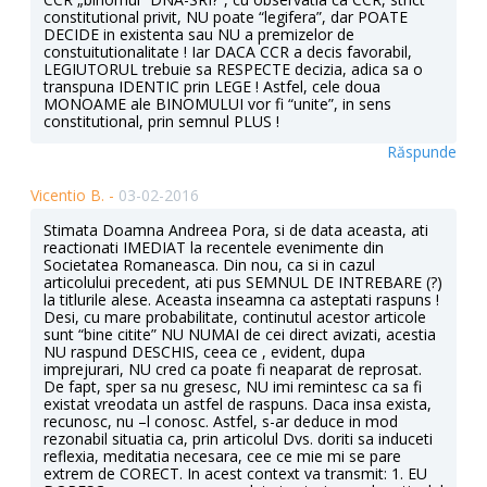
constitutional privit, NU poate “legifera”, dar POATE
DECIDE in existenta sau NU a premizelor de
constuitutionalitate ! Iar DACA CCR a decis favorabil,
LEGIUTORUL trebuie sa RESPECTE decizia, adica sa o
transpuna IDENTIC prin LEGE ! Astfel, cele doua
MONOAME ale BINOMULUI vor fi “unite”, in sens
constitutional, prin semnul PLUS !
Răspunde
Vicentio B. -
03-02-2016
Stimata Doamna Andreea Pora, si de data aceasta, ati
reactionati IMEDIAT la recentele evenimente din
Societatea Romaneasca. Din nou, ca si in cazul
articolului precedent, ati pus SEMNUL DE INTREBARE (?)
la titlurile alese. Aceasta inseamna ca asteptati raspuns !
Desi, cu mare probabilitate, continutul acestor articole
sunt “bine citite” NU NUMAI de cei direct avizati, acestia
NU raspund DESCHIS, ceea ce , evident, dupa
imprejurari, NU cred ca poate fi neaparat de reprosat.
De fapt, sper sa nu gresesc, NU imi remintesc ca sa fi
existat vreodata un astfel de raspuns. Daca insa exista,
recunosc, nu –l conosc. Astfel, s-ar deduce in mod
rezonabil situatia ca, prin articolul Dvs. doriti sa induceti
reflexia, meditatia necesara, cee ce mie mi se pare
extrem de CORECT. In acest context va transmit: 1. EU