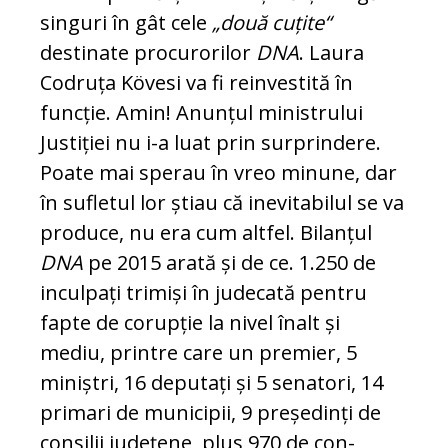
singuri în gât cele
„două cuțite“
destinate procurorilor
DNA
. Laura
Codruța Kövesi va fi reinvestită în
funcție. Amin! Anunțul ministrului
Justiției nu i-a luat prin surprindere.
Poa­te mai sperau în vreo mi­nu­ne, dar
în sufletul lor știau că inevitabilul se va
produce, nu era cum altfel. Bilanțul
DNA
pe 2015 arată și de ce. 1.250 de
inculpați trimiși în ju­de­cată pentru
fapte de corupție la nivel înalt și
mediu, printre care un premier, 5
miniștri, 16 deputați și 5 senatori, 14
primari de municipii, 9 pre­șe­dinți de
consilii județene, plus 970 de con­