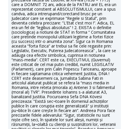
care a DOMNIT 72 ani, adica de la PATRU ani! EL era un
reprezentat constient al ABSOLUTISMULUI, care a spus
candva, adica intrerupand/corectand brusc pe un
Judecator care se exprimase “Regele si Statul”, prin
devenita celebra precizare: ”L’Etat c’est moi !”. Adica, EL
era un fel de “legibus absolutus” ! 2. EXISTA o definitie
(sociologica) a notiunii de STAT in forma “ Comunitatea
care pretinde monopolul utilizarii legitime a fortei fizice
(cu success) intr-o anumita zona”. Sigur ca In Romania
aceasta “forta fizica” ar trebui sa fie cele regasite prin:
Legislativ, Executiv, Puterea Judecatoreasca” , la care se
adauga cea efectiv simbolica, cuprinsa in notiunea
“mass-media”. CERT este ca, EXECUTIVUL (Guvernul)
este criticat de cel mai putin credibil, numit LEGISLATIV
(Parlament), care prin Calin Popescu Tariceanu, aproape
in fiecare saptamana critica vehement Justitia, DNA !
CERT este deasemeni ca, Jurnalista Sabina Fati in
articolul alaturat publicat se refera la “mass media in
Romania, intre reteta (imorala a) Antenei 3 si falimentul
(moral al) TVR”. Presedinte Iohanns s-a alaturat A3,
banalizand Justitia. Pocuroarea Sefa DNA Kövesi
precizeaza: “Există sec¬toare în domeniul achizițiilor
publice în care corupția este generalizată“ și instituții
pu¬blice în care crește în fiecare an“. Andreea Pora face
precizarile fidele adevarului: “Sigur, statisticile nu sunt
niște cifre seci, în spatele lor sunt aleșii, numiții și
răsnumiții, la¬olaltă cu clienții și susținătorii lor, veteranii
po¬liticii și clonele lor mai tinerele”, Brandusa Armeana: