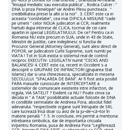
“linsajul mediatic sau executia publica” , Rodica Culcer : “
DNA si pnza Penelopei” iar Andrei Plesu puncteaza . “
credibilitatea presei la altii si la noi” . 3. CERT este ca in
aceasta “constelatie”, cea mai DIFICILA MISIUNE “cade
pe umerii “ celor NOUA judecatori ai CCR, realmente
hartuiti dupa interese de CLICA, tocmai de cei care
apartin in special LEGISLATIVULUI. De ce? Pentru ca in
Romania NU este precum in SUA, unde in 43 de State,
Ministrii de Justitie, care indeplinesc si functia de
Procuror General (Attorney General), sunt alesi direct de
POPOR, iar Judecatorii Curtii Supreme, sunt numiti pe
VIATA ! Tot in SUA exista si sistemul real de control
reciproc EXECUTIV- LEGISLATIV numit “CECKS AND
BALANCES! 4. CERT este ca, recent in Occident s-a
descoprit o GRUPARE DE INFRACTORI (gruparea Stat
Islamic) dar si una chinezeasca, specializate in meseria
SECOLULUI. “SPALAREA DE BANI”. Ar fi fost asta posibil
FARA masurile cunoscute de INTERCEPTARE a
sistemelor de comunicare existente intre infarctori, de
regula, VIA SATELIT ? Evident ca NU ! Poate cinva sa
decida in “ A TAIA” posibilitatile actuale folosite de DNA
in conditiile semnalate de Andreea Pora, absolut fidel
adevarului. “respectivele organe sunt întrupate de SRI,
care lucrează însă doar cu aviz de la ju¬de¬că¬tor în
materie penală “ ?. 5. In concluzie, imi permit a mentiona:
intrebarea simbolica, dar de importanta cricuala
in/pentru Romania, pusa de Andreea Pora “Legiferează
CCR „binomul“ DNA-SRI?”, cu observatia ca CCR, strict