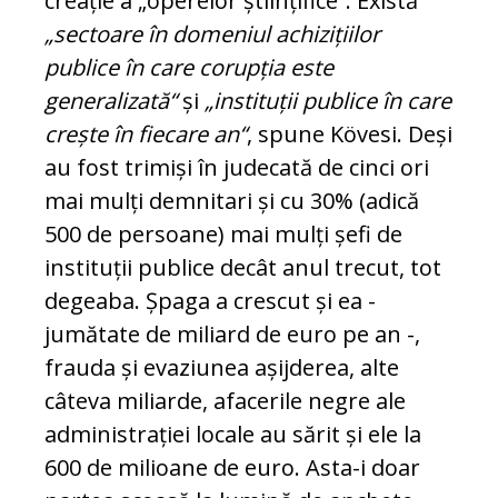
creație a „ope­relor științifice“. Există
„sec­toare în domeniul achizițiilor
publice în care corupția este
generalizată“
și
„instituții pu­blice în care
crește în fiecare an“
, spune Kövesi. Deși
au fost trimiși în judecată de cinci ori
mai mulți dem­nitari și cu 30% (adică
500 de persoane) mai mulți șefi de
instituții publice decât anul trecut, tot
degeaba. Șpaga a crescut și ea -
jumătate de miliard de euro pe an -,
frauda și evaziunea așijderea, alte
câteva miliarde, afa­cerile negre ale
administrației locale au să­rit și ele la
600 de milioane de euro. Asta-i doar