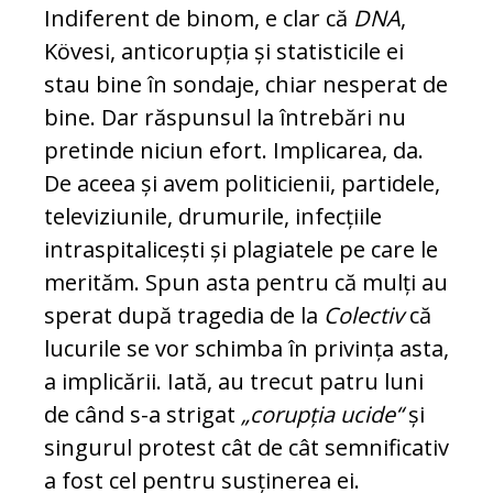
Indiferent de binom, e clar că
DNA
,
Kövesi, an­ticorupția și statisticile ei
stau bine în son­daje, chiar nesperat de
bine. Dar răspunsul la întrebări nu
pretinde niciun efort. Implicarea, da.
De aceea și avem politicienii, partidele,
te­le­viziunile, drumurile, infecțiile
intraspitalicești și plagiatele pe care le
merităm. Spun asta pentru că mulți au
sperat după tragedia de la
Colectiv
că
lucurile se vor schimba în privința asta,
a implicării. Iată, au trecut patru luni
de când s-a strigat
„corupția ucide“
și
singurul pro­test cât de cât semnificativ
a fost cel pen­tru susținerea ei.