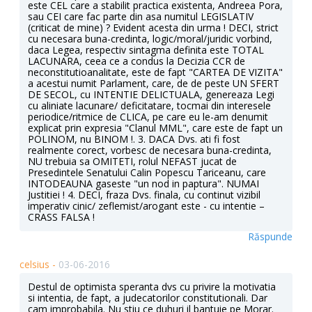
este CEL care a stabilit practica existenta, Andreea Pora,
sau CEI care fac parte din asa numitul LEGISLATIV
(criticat de mine) ? Evident acesta din urma ! DECI, strict
cu necesara buna-credinta, logic/moral/juridic vorbind,
daca Legea, respectiv sintagma definita este TOTAL
LACUNARA, ceea ce a condus la Decizia CCR de
neconstitutioanalitate, este de fapt "CARTEA DE VIZITA"
a acestui numit Parlament, care, de de peste UN SFERT
DE SECOL, cu INTENTIE DELICTUALA, genereaza Legi
cu aliniate lacunare/ deficitatare, tocmai din interesele
periodice/ritmice de CLICA, pe care eu le-am denumit
explicat prin expresia "Clanul MML", care este de fapt un
POLINOM, nu BINOM !. 3. DACA Dvs. ati fi fost
realmente corect, vorbesc de necesara buna-credinta,
NU trebuia sa OMITETI, rolul NEFAST jucat de
Presedintele Senatului Calin Popescu Tariceanu, care
INTODEAUNA gaseste "un nod in paptura". NUMAI
Justitiei ! 4. DECI, fraza Dvs. finala, cu continut vizibil
imperativ cinic/ zeflemist/arogant este - cu intentie –
CRASS FALSA !
Răspunde
celsius -
03-06-2016
Destul de optimista speranta dvs cu privire la motivatia
si intentia, de fapt, a judecatorilor constitutionali. Dar
cam improbabila. Nu stiu ce duhuri il bantuie pe Morar.