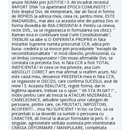
anune NUMAI prin JUSTITIE ! 3. Ati incadrat recentul
RAPORT DNA “ca apartinand EPOCII COMUNISTE ! “.
Este dreptul Dvs. de interpretare, dar ati facut in forma
de REPROS la adresa mea, ceea ce, pentru mine, ESTE
INADMISIBIL, mai ales ca aceasta vine din partea Dvs. in
forma dovedita de REA-CREDINTA! 4. Pentru ca cineva,
recte DVS., sa se regaseasca in formularea (va citez:): "
Raman insa in continuare loial Curtii Constitutionale",
TREBUIE sa aibe si O EXPERINTA PROPRIE in fata
Instantei Supreme numita prescurtat CCR, adica prin
buna- credinta si sa invoce prin proceduriele "exceptii de
neconstitutionalitate " in mod obiectiv, professional, cu
un limbaj corespunzator ! Din insasi afirmatiile Dvs. se
constata ca prezenta Dvs. in fata CCR a fost TOTAL
INEFICIENTA ! In ceea ce ma priveste, asa cum
ABSOLUT CORECT am mai afirmat si reafirm acum, NU
este cazul meu, deoarece PREZENTA mea in fata CCR,
se regaseste in DECIZII, care confirma SUCESUL avut de
mine ! 5. Aceasta REALITATE, regret forma, dar in
legitima aparare, trebuie sa o spun: " VA STA IN GAT !" ,
motiv pentru care ati trecut la ATACURI MIZERABILE,
CAMELEONICE, atitudine specifica unor categori de
persoane, printre care, cei FRUSTATI, IMPOSTORI,
ACOPERITI ... insa NU SUFICIENT ! In loc ca Dvs. sa va
prezentati si sa dovediti ca sunteti o persoana cu
CARACTER, ati trecut la atacuri formulate la pers. II - a
singular, agresivitate verbala sustinuta prin intentionata
CRASSA DEFORMARE / MANIPULARE, completata