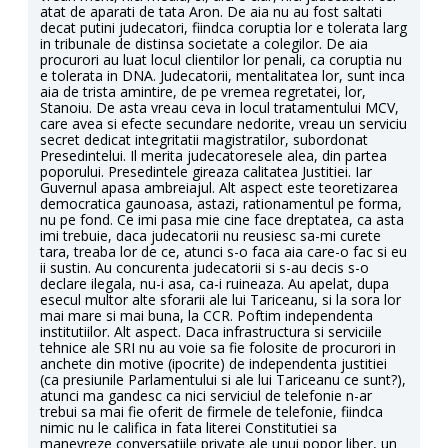
atat de aparati de tata Aron. De aia nu au fost saltati
decat putini judecatori, fiindca coruptia lor e tolerata larg
in tribunale de distinsa societate a colegilor. De aia
procurori au luat locul clientilor lor penali, ca coruptia nu
e tolerata in DNA. Judecatorii, mentalitatea lor, sunt inca
aia de trista amintire, de pe vremea regretatei, lor,
Stanoiu. De asta vreau ceva in locul tratamentului MCV,
care avea si efecte secundare nedorite, vreau un serviciu
secret dedicat integritatii magistratilor, subordonat
Presedintelui. Il merita judecatoresele alea, din partea
poporului. Presedintele gireaza calitatea Justitiei. Iar
Guvernul apasa ambreiajul. Alt aspect este teoretizarea
democratica gaunoasa, astazi, rationamentul pe forma,
nu pe fond. Ce imi pasa mie cine face dreptatea, ca asta
imi trebuie, daca judecatorii nu reusiesc sa-mi curete
tara, treaba lor de ce, atunci s-o faca aia care-o fac si eu
ii sustin. Au concurenta judecatorii si s-au decis s-o
declare ilegala, nu-i asa, ca-i ruineaza. Au apelat, dupa
esecul multor alte sforarii ale lui Tariceanu, si la sora lor
mai mare si mai buna, la CCR. Poftim independenta
institutiilor. Alt aspect. Daca infrastructura si serviciile
tehnice ale SRI nu au voie sa fie folosite de procurori in
anchete din motive (ipocrite) de independenta justitiei
(ca presiunile Parlamentului si ale lui Tariceanu ce sunt?),
atunci ma gandesc ca nici serviciul de telefonie n-ar
trebui sa mai fie oferit de firmele de telefonie, fiindca
nimic nu le califica in fata literei Constitutiei sa
manevreze conversatiile private ale unui popor liber, un