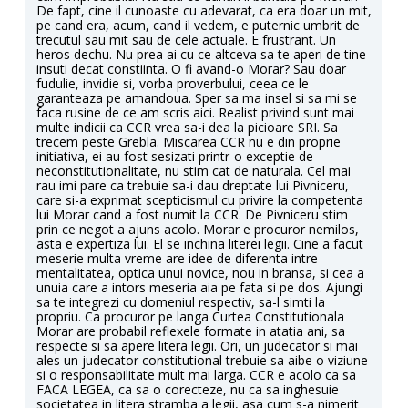
De fapt, cine il cunoaste cu adevarat, ca era doar un mit,
pe cand era, acum, cand il vedem, e puternic umbrit de
trecutul sau mit sau de cele actuale. E frustrant. Un
heros dechu. Nu prea ai cu ce altceva sa te aperi de tine
insuti decat constiinta. O fi avand-o Morar? Sau doar
fudulie, invidie si, vorba proverbului, ceea ce le
garanteaza pe amandoua. Sper sa ma insel si sa mi se
faca rusine de ce am scris aici. Realist privind sunt mai
multe indicii ca CCR vrea sa-i dea la picioare SRI. Sa
trecem peste Grebla. Miscarea CCR nu e din proprie
initiativa, ei au fost sesizati printr-o exceptie de
neconstitutionalitate, nu stim cat de naturala. Cel mai
rau imi pare ca trebuie sa-i dau dreptate lui Pivniceru,
care si-a exprimat scepticismul cu privire la competenta
lui Morar cand a fost numit la CCR. De Pivniceru stim
prin ce negot a ajuns acolo. Morar e procuror nemilos,
asta e expertiza lui. El se inchina literei legii. Cine a facut
meserie multa vreme are idee de diferenta intre
mentalitatea, optica unui novice, nou in bransa, si cea a
unuia care a intors meseria aia pe fata si pe dos. Ajungi
sa te integrezi cu domeniul respectiv, sa-l simti la
propriu. Ca procuror pe langa Curtea Constitutionala
Morar are probabil reflexele formate in atatia ani, sa
respecte si sa apere litera legii. Ori, un judecator si mai
ales un judecator constitutional trebuie sa aibe o viziune
si o responsabilitate mult mai larga. CCR e acolo ca sa
FACA LEGEA, ca sa o corecteze, nu ca sa inghesuie
societatea in litera stramba a legii, asa cum s-a nimerit