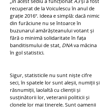
„în acest sediu a func­ționat
A3
și a fost
recuperat de la Voi­cu­lescu în anul de
grație 2016“. Ideea e simplă: dacă nimic
din furăciune nu se întoarce în
buzunarul amărășteanului votant și
fără o minimă solidaritate în fața
banditismului de stat,
DNA
va măcina
în gol statistici.
Sigur, statisticile nu sunt niște cifre
seci, în spatele lor sunt aleșii, numiții și
răsnumiții, la­olaltă cu clienții și
susținătorii lor, veteranii po­liticii și
clonele lor mai tinerele. Sunt oa­me­nii