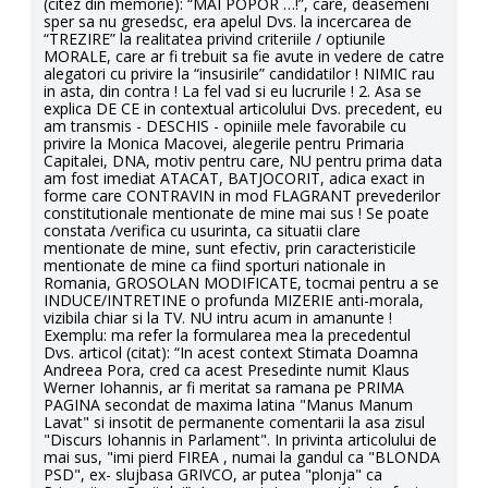
(citez din memorie): “MAI POPOR …!”, care, deasemeni
sper sa nu gresedsc, era apelul Dvs. la incercarea de
“TREZIRE” la realitatea privind criteriile / optiunile
MORALE, care ar fi trebuit sa fie avute in vedere de catre
alegatori cu privire la “insusirile” candidatilor ! NIMIC rau
in asta, din contra ! La fel vad si eu lucrurile ! 2. Asa se
explica DE CE in contextual articolului Dvs. precedent, eu
am transmis - DESCHIS - opiniile mele favorabile cu
privire la Monica Macovei, alegerile pentru Primaria
Capitalei, DNA, motiv pentru care, NU pentru prima data
am fost imediat ATACAT, BATJOCORIT, adica exact in
forme care CONTRAVIN in mod FLAGRANT prevederilor
constitutionale mentionate de mine mai sus ! Se poate
constata /verifica cu usurinta, ca situatii clare
mentionate de mine, sunt efectiv, prin caracteristicile
mentionate de mine ca fiind sporturi nationale in
Romania, GROSOLAN MODIFICATE, tocmai pentru a se
INDUCE/INTRETINE o profunda MIZERIE anti-morala,
vizibila chiar si la TV. NU intru acum in amanunte !
Exemplu: ma refer la formularea mea la precedentul
Dvs. articol (citat): “In acest context Stimata Doamna
Andreea Pora, cred ca acest Presedinte numit Klaus
Werner Iohannis, ar fi meritat sa ramana pe PRIMA
PAGINA secondat de maxima latina "Manus Manum
Lavat" si insotit de permanente comentarii la asa zisul
"Discurs Iohannis in Parlament". In privinta articolului de
mai sus, "imi pierd FIREA , numai la gandul ca "BLONDA
PSD", ex- slujbasa GRIVCO, ar putea "plonja" ca