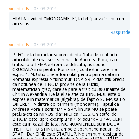
Vicentio B. -
03-03-2016
ERATA. evident "MONOAMELE"; la fel "panza" si nu cum
am scris.
Răspunde
Vicentio B. -
03-03-2016
PLEC de la formularea precedenta “fata de continutul
articolului de mai sus, semnat de Andreea Pora, care
trateaza o TEMA extrem de delicata, as spune
CRUCIALA in si pentru Romania”, context in care ma
explic: 1. NU stiu cine a formulat pentru prima data in
Romania expresia > “binomul” DNA-SRI < dar stiu precis
ca notiunea de BINOM provine de la Euclid,
matematician grec, care se pare a trait cu 300 inainte de
Chr. in Alexandria. De la el se stie ca BINOMUL este o
expresie in matematica (algebra), de fapt o SUMA sau o
DIFERENTA dintre doi termeni (monoame). Faptul ca
Andreea Pora a scris “DNA-SRI”, liniuta NU se poate
prelua/citi ca MINUS, dar NICI ca PLUS. Un astfel de
BINOM este, spre exemplu “a + b” sau “x – 3,14”. CERT
este ca in cazul de fata, MONOAMENELE sunt DOUA
INSTITUTII DISTINCTE, ambele apartinand notiunii de
STAT ! Dar CINE este STATUL ?. Ne amintim desigur de
precizarea facuta de Ludovic al XIV-lea (1638 – 1715)