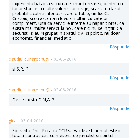
experienta bataii la securitate, monitorizarea, pentru un
tanar studios, cu alte valori si anturaje, si asta i-a lasat
probabil cicatrici interioare, are o fobie, un fix. Ca
Cristoiu, si cu asta i-am lovit simultan cu cate-un
compliment. Uita ca serviciile interne au naparlit bine, ca
exista mai multe servicii la noi, care nici nu se inghit. Ca
securistii s-au regrupat in spatiul civil si politic, nu doar
economic, financiar, mediatic.
Răspunde
claudiu_dunareanu@ -
03-06-2016
si S,R,I.?
Răspunde
claudiu_dunareanu@ -
03-06-2016
De ce exista D.N,A. ?
Răspunde
gica -
03-04-2016
Speranta Dnei Pora ca CCR sa valideze binomul este in
totala contradictie cu meseria de jurnalist si spiritul