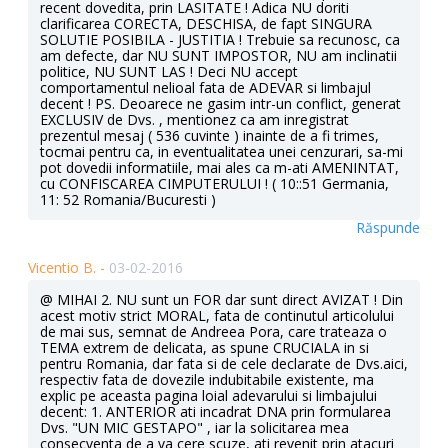
recent dovedita, prin LASITATE ! Adica NU doriti
clarificarea CORECTA, DESCHISA, de fapt SINGURA
SOLUTIE POSIBILA - JUSTITIA ! Trebuie sa recunosc, ca
am defecte, dar NU SUNT IMPOSTOR, NU am inclinatii
politice, NU SUNT LAS ! Deci NU accept
comportamentul nelioal fata de ADEVAR si limbajul
decent ! PS. Deoarece ne gasim intr-un conflict, generat
EXCLUSIV de Dvs. , mentionez ca am inregistrat
prezentul mesaj ( 536 cuvinte ) inainte de a fi trimes,
tocmai pentru ca, in eventualitatea unei cenzurari, sa-mi
pot dovedii informatiile, mai ales ca m-ati AMENINTAT,
cu CONFISCAREA CIMPUTERULUI ! ( 10::51 Germania,
11: 52 Romania/Bucuresti )
Răspunde
Vicentio B. -
03-02-2016
@ MIHAI 2. NU sunt un FOR dar sunt direct AVIZAT ! Din
acest motiv strict MORAL, fata de continutul articolului
de mai sus, semnat de Andreea Pora, care trateaza o
TEMA extrem de delicata, as spune CRUCIALA in si
pentru Romania, dar fata si de cele declarate de Dvs.aici,
respectiv fata de dovezile indubitabile existente, ma
explic pe aceasta pagina loial adevarului si limbajului
decent: 1. ANTERIOR ati incadrat DNA prin formularea
Dvs. "UN MIC GESTAPO" , iar la solicitarea mea
consecventa de a va cere scuze, ati revenit prin atacuri