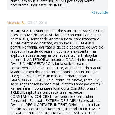
cum v-am spus si anterior, eu NU pot sa-mi permit
acceptarea unor astfel de INEPTII !
Răspunde
Vicentio B. -
03-02-2016
@ MIHAI 2. NU sunt un FOR dar sunt direct AVIZAT ! Din
acest motiv strict MORAL, fata de continutul articolului
de mai sus, semnat de Andreea Pora, care trateaza o
TEMA extrem de delicata, as spune CRUCIALA in si
pentru Romania, dar fata si de cele declarate de Dvs.aici,
respectiv fata de dovezile indubitabile existente, ma
explic pe aceasta pagina loial adevarului si limbajului
decent: 1. ANTERIOR ati incadrat DNA prin formularea
Dvs. "UN MIC GESTAPO" , iar la solicitarea mea
consecventa de a va cere scuze, ati revenit prin atacuri
la adresa mea dorind sa intariti opinia Dvs initiala (va
citez): " DNA nu este un mic, ci un mare, chiar un
GRANDIOS GESTAPO !" 2. Pentru ca cineva, recte DVS.,
sa se regaseasca in mod real, in formularea (va citez:): "
Raman insa in continuare loial Curtii Constitutionale",
TREBUIE inplicit sa cunoasca si sa respecte -
CONSTANT si CONCRET - prevederile Constitutiei
Romaniei !. Se poate EXTREM DE SIMPLU constata ca
Dvs. - cu REGULARITATE, INTENTIONAL - incalcati art.
30 alin. 6.7 Constitutia Romaniei, in mod DELICTUAL /
PENAL ! pentru aceasta TREBUIE sa RASUNDETI si