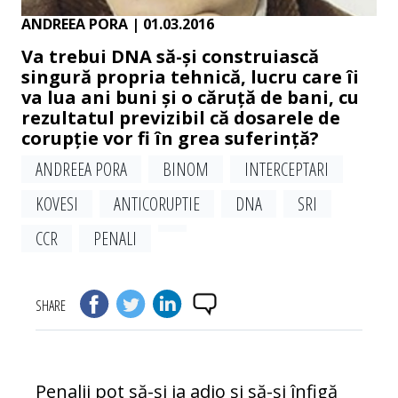
ANDREEA PORA
| 01.03.2016
Va trebui DNA să-și construiască
singură propria tehnică, lucru care îi
va lua ani buni și o căruță de bani, cu
rezultatul previzibil că dosarele de
corupție vor fi în grea suferință?
ANDREEA PORA
BINOM
INTERCEPTARI
KOVESI
ANTICORUPTIE
DNA
SRI
CCR
PENALI
SHARE
Penalii pot să-și ia adio și să-și înfigă