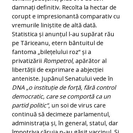
damnați definitiv. Recolta la hectar de
corupt e impresionantă comparativ cu
vremurile li­niș­tite de altă dată.
Statistica și anunțul l-au supărat rău
pe Tăriceanu, etern bântuitul de
fantoma „bilețelului roz“ și a
privatizării
Rom­petrol
, apărător al
libertății de exprimare a ab­jecției
anteniste. Jupânul Senatului vede în
DNA
„o instituție de forță, fără control
de­mocratic, care se comportă ca un
partid po­li­tic“
, un soi de virus care
continuă să de­ci­me­ze parlamentul,
administrația și, în general, statul, dar
împotriva căruia n-au găsit vac­cinul. Și