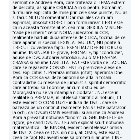
semnat de Andreea Pora, care trateaza o TEMA extrem
de delicata, as spune CRUCIALA in si pentru Romania”,
furmulare explicata de mine prin cele sase puncte, NU as
si facut NCI UN comentar ! Dar mai ales ca m-am
exprimat, absolut CORECT prin formularea" CERT este
ca in aceasta “constelatie”, cea mai DIFICILA MISIUNE
“cade pe umerii “ celor NOUA judecatori ai CCR,
realmente hartuiti dupa interese de CLICA, tocmai de cei
care apartin in special LEGISLATIVULUI.", NU poate fi
TRECUT cu vederea faptul ESENTIAL/ DEFINITORIU si
anume: INSINUARILE grave, ERONATE, tip "concluzie",
aduse de Dvs. autoarei articolului, au o METEAHNA
CRASSA si anume LABILITATEA ! Este vorba de LACUNA
care se regaseste CONSISTENT in premizele alese de
Dvs. Explicatie: 1. Premiza initiala: (citat): Speranta Dnei
Pora ca CCR sa valideze binomul se afla in totala
contradictie cu meseria de jurnalist si spiritul democratic
care ar trebui sa-l domine,iar cum il stiu eu pe
Morar,asta nu se va intampla niciodata" , NU este in
realitate o PREMIZA, in intelesul stiintific al notiunii, CI
este evident O CONCLUZIE indusa de Dvs. , care se
bazeaza pe un continut realmente FALS ! Este batatator
la ochi, ca Dvs.ati OMIS esentialul si anume ca Andreea
Pora a prevazut notiunea "binom" cu GHILIMELELE de
rigore, pe cand Dvs. NU ! Eu am explicat scurt notiunea -
matemantica - de BINOM, evident neinteleasa/ omisa
de Dvs. 2. Ceea ce Dvs. din nou, ati OMIS, este exact,
ceea ce fapt NU aveatí voie sa omiteti si anume. CINE