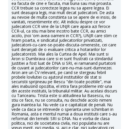
ea facuta de cine e facuta, mai buna sau mai proasta.
CCR trebuie sa corecteze legea nu sa apere legea. Ei
sunt deasupra legii, mai mult decat judecatorii. De asta
au nevoie de multa constiinta sa se apere de ei insisi, de
vanitati, resentimente etc. Alt indiciu despre ce vor
judecatorii CCR vine de la UNJR care apara azi feroce
CCR-ul, ca stiu mai bine incotro bate CCR, au amici
acolo, (noi 'om avea oameni in CCR?), UNJR care stim ce
hram poarta, e sindicatul judecatorilor privatizati,
judecatorii-cu-care-se-poate-discuta-omeneste, cei care
sunt deranjati de o evaluare critica a hotararilor lor
judecatoresti. Mai ales la Curtea de Apel. Mai sunt si
Aron si Dumbrava care si ei sunt frustrati ca stindardul
Justitiei a fost luat de DNA si SRI, ei ramanand purtatorii
de cuvant ai judecatorilor care-nu-mai-sunt-dumnezei.
Aron are un CV relevant, pe cand se stergeau febril
probele lovilutiei cu ajutorul institutiilor de stat si
securistii sprijineau pe Iliescu "din toate pozitiile", mai
ales inabusind opozitia, el intra fara probleme intr-una
din aceste institutii, la tribunalul militar. Au acelasi discurs
cu Tariceanu. Trista este si atitudinea lui Basescu, nu
stiu ce face, nu se consulta, nu deschide acolo nimeni
gura inaintea lui. Nu vede ca e capitalizat de penali. Nu
vede ca daca se intrevede o speranta unei schimbari in
Romania, asta e meritul numai a doua institutii care s-au
reformat din temelii: SRI si DNA. Nu e vorba de clasa
politica, nici de societatea civila, nici populatia nu are
vreun merit, nici media, si, aici e clar, nici judecatorii cei