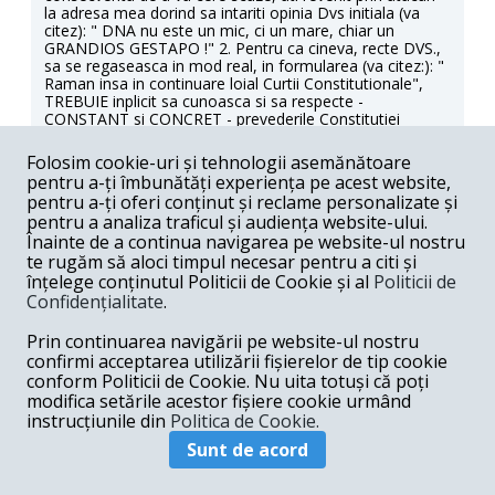
la adresa mea dorind sa intariti opinia Dvs initiala (va
citez): " DNA nu este un mic, ci un mare, chiar un
GRANDIOS GESTAPO !" 2. Pentru ca cineva, recte DVS.,
sa se regaseasca in mod real, in formularea (va citez:): "
Raman insa in continuare loial Curtii Constitutionale",
TREBUIE inplicit sa cunoasca si sa respecte -
CONSTANT si CONCRET - prevederile Constitutiei
Romaniei !. Se poate EXTREM DE SIMPLU constata ca
Dvs. - cu REGULARITATE, INTENTIONAL - incalcati art.
Folosim cookie-uri și tehnologii asemănătoare
30 alin. 6.7 Constitutia Romaniei, in mod DELICTUAL /
pentru a-ți îmbunătăți experiența pe acest website,
PENAL ! pentru aceasta TREBUIE sa RASUNDETI si
pentru a-ți oferi conținut și reclame personalizate și
anune NUMAI prin JUSTITIE ! 3. Ati incadrat recentul
pentru a analiza traficul și audiența website-ului.
RAPORT DNA “ca apartinand EPOCII COMUNISTE ! “.
Înainte de a continua navigarea pe website-ul nostru
Este dreptul Dvs. de interpretare, dar ati facut in forma
te rugăm să aloci timpul necesar pentru a citi și
de REPROS la adresa mea, ceea ce, pentru mine, ESTE
INADMISIBIL, mai ales ca aceasta vine din partea Dvs. in
înțelege conținutul Politicii de Cookie și al
Politicii de
forma dovedita de REA-CREDINTA! 4. Pentru ca cineva,
Confidențialitate
.
recte DVS., sa se regaseasca in formularea (va citez:): "
Raman insa in continuare loial Curtii Constitutionale",
Prin continuarea navigării pe website-ul nostru
TREBUIE sa aibe si O EXPERINTA PROPRIE in fata
confirmi acceptarea utilizării fișierelor de tip cookie
Instantei Supreme numita prescurtat CCR, adica prin
conform Politicii de Cookie. Nu uita totuși că poți
buna- credinta si sa invoce prin proceduriele "exceptii de
modifica setările acestor fișiere cookie urmând
neconstitutionalitate " in mod obiectiv, professional, cu
instrucțiunile din
Politica de Cookie.
un limbaj corespunzator ! Din insasi afirmatiile Dvs. se
constata ca prezenta Dvs. in fata CCR a fost TOTAL
Sunt de acord
INEFICIENTA ! In ceea ce ma priveste, asa cum
ABSOLUT CORECT am mai afirmat si reafirm acum, NU
este cazul meu, deoarece PREZENTA mea in fata CCR,