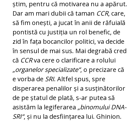
știm, pentru că motivarea nu a apă­rut.
Dar am mari dubii că taman
CCR
, care,
să fim onești, a jucat în anii de răfuială
pontistă cu justiția un rol benefic, de
zid în fața bo­can­ci­lor politici, va decide
în sen­sul de mai sus. Mai degrabă cred
că
CCR
va ce­re o clarificare a ro­lului
„organelor spe­cia­li­zate“
, o precizare că
e vorba de
SRI
. Altfel spus, spre
disperarea pe­nalilor și a sus­ți­nă­to­rilor
de pe ștatul de plată, s-ar putea să
asis­tăm la legiferarea
„bi­no­mu­lui DNA-
SRI“
, și nu la desființarea lui. Ghinion.