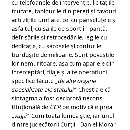
cu telefoanele de intervenție, licitațiile
tru­cate, tablourile din pereți și cavouri,
achizițiile umflate, cei cu panseluțele și
asfaltul, cu să­li­le de sport în pantă,
defrișările și re­tro­ce­dă­rile, legile cu
dedicație, cu sacoșele și con­turile
burdușite de milioane. Sunt poveștile
lor nemuritoare, așa cum apar ele din
in­ter­cep­­tări, filaje și alte operațiuni
specifice fă­cu­te
„de alte organe
specializate ale sta­tu­lui“
. Chestia e că
sintagma a fost declarată ne­cons­
tituțională de
CCR
pe motiv că e prea
„vagă“
. Cum toată lumea știe, iar unul
dintre ju­de­că­to­rii Curții - Daniel Morar