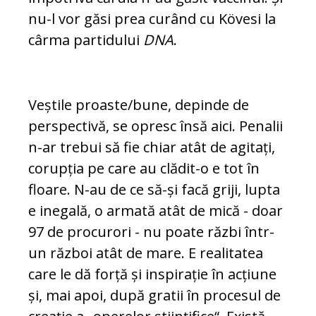
nu-l vor găsi prea curând cu Kövesi la
cârma partidului
DNA
.
Veștile proaste/bune, depinde de
perspectivă, se opresc însă aici. Penalii
n-ar trebui să fie chiar atât de agitați,
corupția pe care au clă­dit-o e tot în
floare. N-au de ce să-și facă griji, lupta
e inegală, o armată atât de mică - doar
97 de procurori - nu poa­te răz­bi într-
un război atât de mare. E realitatea
care le dă forță și inspirație în acțiune
și, mai apoi, după gratii în pro­cesul de