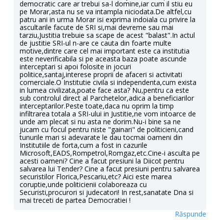
democratic care ar trebui sa-l domine,iar cum il stiu eu
pe Morar,asta nu se va intampla niciodata.De altfel,cu
patru ani in urma Morar isi exprima indoiala cu privire la
ascultarile facute de SRI si,mai devreme sau mai
tarziu,Justitia trebuie sa scape de acest "balast".In actul
de justitie SRI-ul n-are ce cauta din foarte multe
motive,dintre care cel mai important este ca institutia
este neverificabila si pe aceasta baza poate ascunde
interceptari si apoi folosite in jocuri
politice,santaj,interese proprii de afaceri si activitati
comerciale.O Institutie civila si independenta,cum exista
in lumea civilizata,poate face asta? Nu,pentru ca este
sub controlul direct al Parchetelor,adica a beneficiarilor
interceptarilor.Peste toate,daca nu oprim la timp
infiltrarea totala a SRI-ului in Justitie,ne vom intoarce de
unde am plecat si nu asta ne dorim.Nu-i bine sa ne
jucam cu focul pentru niste "gainari" de politicieni,cand
tunurile mari si adevarate le dau tocmai oameni din
Institutiile de forta,cum a fost in cazurile
Microsoft,EADS,Rompetrol,Romgaz,etc.Cine-i asculta pe
acesti oameni? Cine a facut presiuni la Diicot pentru
salvarea lui Tender? Cine a facut presiuni pentru salvarea
securistilor Florica,Pescariu,etc? Aici este marea
coruptie,unde politicienii colaboreaza cu
Securisti,procurori si judecatori! In rest,sanatate Dna si
mai treceti de partea Democratiei !
Răspunde