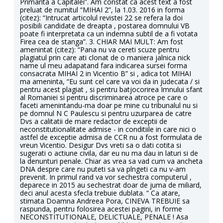
Primarita a Capitalei”. Am constat ca acest text a fost
preluat de numitul “MIHAI 2”, la 1.03. 2016 in forma
(citez): “Intrucat articolul revistei 22 se refera la doi
posibili candidate de dreapta , postarea domnului VB
poate fi interpretata ca un indemna subtil de a fi votata
Firea cea de stanga”. 3. CHIAR MAI MULT: Am fost
amenintat (citez): “Pana nu va cereti scuze pentru
plagiatul prin care ati clonat de o maniera jalnica nick
name ul meu adapatand fara indicarea sursei forma
consacrata MIHAI 2 in Vicentio B” si , adica tot MIHAI
ma ameninta, “Eu sunt cel care va voi da in judecata / si
pentru acest plagiat , si pentru batjocorirea Imnului sfant
al Romaniei si pentru discriminarea atroce pe care o
faceti amenintandu-ma doar pe mine cu tribunalul nu si
pe domnul N C Paulescu si pentru uzurparea de catre
Dvs a calitatii de mare redactor de exceptii de
neconstitutionalitate admise - in conditiile in care nici o
astfel de exceptie admisa de CCR nu a fost formulata de
vreun Vicentio. Desigur Dvs vreti sa o dati cotita si
sugerati o actiune civila, dar eu nu ma dau in laturi si de
la denunturi penale. Chiar as vrea sa vad cum va ancheta
DNA despre care nu puteti sa va plngeti ca nu v-am
prevenit. In primul rand va vor sechestra computerul ,
deparece in 2015 au sechestrat doar de juma de miliard,
deci anul acesta sfecla trebuie dublata. “ Ca atare,
stimata Doamna Andreea Pora, CINEVA TREBUIE sa
raspunda, pentru folosirea acestei pagini, in forme
NECONSTITUTIONALE, DELICTUALE, PENALE ! Asa