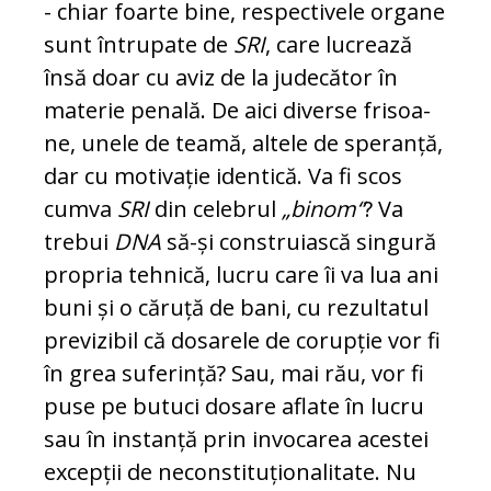
- chiar foarte bine, respectivele organe
sunt întrupate de
SRI
, care lucrează
însă doar cu aviz de la ju­de­că­tor în
materie penală. De aici diverse fri­soa­
ne, unele de teamă, altele de speranță,
dar cu motivație identică. Va fi scos
cumva
SRI
din ce­lebrul
„binom“
? Va
trebui
DNA
să-și cons­tru­iască singură
propria tehnică, lucru ca­re îi va lua ani
buni și o căruță de bani, cu re­zul­ta­tul
previzibil că dosarele de corupție vor fi
în grea suferință? Sau, mai rău, vor fi
puse pe bu­tuci dosare aflate în lucru
sau în ins­tan­ță prin invocarea acestei
excepții de necons­ti­tuțio­na­li­tate. Nu