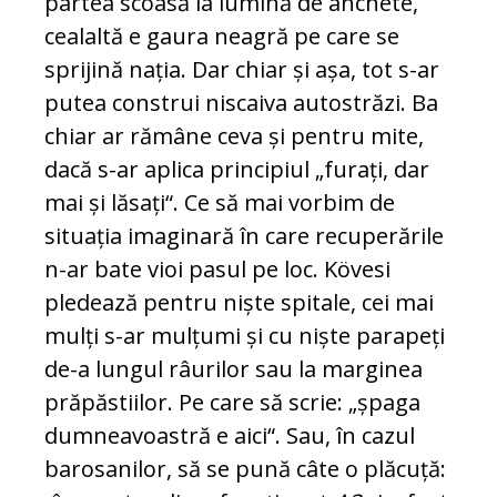
partea scoasă la lumină de anchete,
cea­laltă e gaura neagră pe care se
sprijină nația. Dar chiar și așa, tot s-ar
putea construi nis­cai­va autostrăzi. Ba
chiar ar rămâne ceva și pen­tru mite,
dacă s-ar aplica principiul „furați, dar
mai și lăsați“. Ce să mai vorbim de
situa­ția imaginară în care recuperările
n-ar bate vioi pasul pe loc. Kövesi
pledează pentru niște spitale, cei mai
mulți s-ar mulțumi și cu niște parapeți
de-a lungul râurilor sau la marginea
pră­păstiilor. Pe care să scrie: „șpaga
dum­nea­voastră e aici“. Sau, în cazul
barosanilor, să se pună câte o plăcuță: