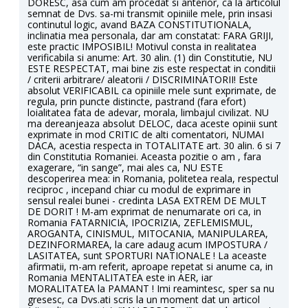
DORESC, asa cum am procedat si anterior, ca la articolul
semnat de Dvs. sa-mi transmit opiniile mele, prin insasi
continutul logic, avand BAZA CONSTITUTIONALA,
inclinatia mea personala, dar am constatat: FARA GRIJI,
este practic IMPOSIBIL! Motivul consta in realitatea
verificabila si anume: Art. 30 alin. (1) din Constitutie, NU
ESTE RESPECTAT, mai bine zis este respectat in conditii
/ criterii arbitrare/ aleatorii / DISCRIMINATORII! Este
absolut VERIFICABIL ca opiniile mele sunt exprimate, de
regula, prin puncte distincte, pastrand (fara efort)
loialitatea fata de adevar, morala, limbajul civilizat. NU
ma dereanjeaza absolut DELOC, daca aceste opinii sunt
exprimate in mod CRITIC de alti comentatori, NUMAI
DACA, acestia respecta in TOTALITATE art. 30 alin. 6 si 7
din Constitutia Romaniei. Aceasta pozitie o am , fara
exagerare, “in sange”, mai ales ca, NU ESTE
descoperirea mea: in Romania, politetea reala, respectul
reciproc , incepand chiar cu modul de exprimare in
sensul realei bunei - credinta LASA EXTREM DE MULT
DE DORIT ! M-am exprimat de nenumarate ori ca, in
Romania FATARNICIA, IPOCRIZIA, ZEFLEMISMUL,
AROGANTA, CINISMUL, MITOCANIA, MANIPULAREA,
DEZINFORMAREA, la care adaug acum IMPOSTURA /
LASITATEA, sunt SPORTURI NATIONALE ! La aceaste
afirmatii, m-am referit, aproape repetat si anume ca, in
Romania MENTALITATEA este in AER, iar
MORALITATEA la PAMANT ! Imi reamintesc, sper sa nu
gresesc, ca Dvs.ati scris la un moment dat un articol