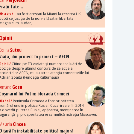
Dan
Perjovschi
Frații Tate...
Vis a vis /
...au fost arestați la Miami la cererea UK,
după ce Justiția de la noi i-a lăsat în libertate
magna cum laudae,
Opinii
Corina
Șuteu
Viața, din proiect în proiect – AFCN
Opinii /
Citind pe FB variate și numeroase luări de
poziție despre ultimul concurs de selecție a
proiectelor AFCN, mi-au atras atenția comentariile lui
Adrian Șoaită (Fundația Kulturhaus).
Armand
Gosu
Coșmarul lui Putin: blocada Crimeei
Război /
Peninsula Crimeea a fost prioritatea
numărul unu în politica Rusiei. Cucerirea ei în 2014
a dovedit puterea Rusiei, apărarea, menținerea în
siguranță și prosperitatea ei semnifică măreția Moscovei.
Melania
Cincea
O țară în instabilitate politică majoră