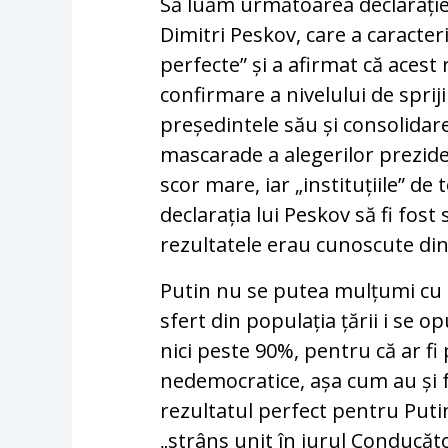
Să luăm următoarea declarație 
Dimitri Peskov, care a caracter
perfecte” și a afirmat că acest
confirmare a nivelului de sprij
președintele său și consolidarea
mascarade a alegerilor prezide
scor mare, iar „instituțiile” de t
declarația lui Peskov să fi fost
rezultatele erau cunoscute din
Putin nu se putea mulțumi cu 
sfert din populația țării i se 
nici peste 90%, pentru că ar fi 
nedemocratice, așa cum au și f
rezultatul perfect pentru Puti
„strâns unit în jurul Conducător