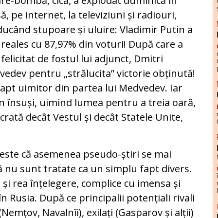
ire-bombă, cică, a explodat duminică în
ă, pe internet, la televiziuni și radiouri,
ucând stupoare și uluire: Vladimir Putin a
 reales cu 87,97% din voturi! După care a
 felicitat de fostul lui adjunct, Dmitri
edev pentru „strălucita” victorie obținută!
apt uimitor din partea lui Medvedev. Iar
n însuși, uimind lumea pentru a treia oară,
rată decât Vestul și decât Statele Unite,
s este că asemenea pseudo-știri se mai
ă nu sunt tratate ca un simplu fapt divers.
e și rea înțelegere, complice cu imensa și
în Rusia. După ce principalii potențiali rivali
(Nemțov, Navalnîi), exilați (Gasparov și alții)