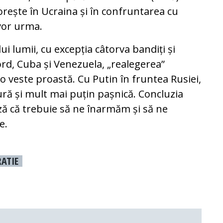
orește în Ucraina și în confruntarea cu
 vor urma.
ui lumii, cu excepția câtorva bandiți și
rd, Cuba și Venezuela, „realegerea”
 o veste proastă. Cu Putin în fruntea Rusiei,
ură și mult mai puțin pașnică. Concluzia
ază că trebuie să ne înarmăm și să ne
e.
ATIE