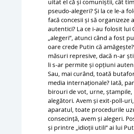
uitat el că și comuniștii, cât t
pseudo-alegeri? Și la ce le-a fo
facă concesii și să organizeze 
autentici? La ce i-au folosit 
„alegeri”, atunci când a fost p
oare crede Putin că amăgește? P
măsuri represive, dacă n-ar ști
li s-ar permite și opțiuni autent
Sau, mai curând, toată butafor
media internaționale? Iată, pare
birouri de vot, urne, ștampile, 
alegători. Avem și exit-poll-uri
aparatul, toate procedurile uzu
consecință, avem și alegeri. Pos
și printre „idioții utili” ai lui 