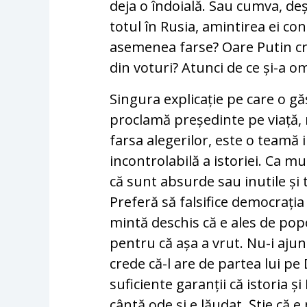
deja o îndoială. Sau cumva, deș
totul în Rusia, amintirea ei c
asemenea farse? Oare Putin cre
din voturi? Atunci de ce și-a om
Singura explicație pe care o g
proclamă președinte pe viață, 
farsa alegerilor, este o teamă 
incontrolabilă a istoriei. Ca mu
că sunt absurde sau inutile și 
Preferă să falsifice democrația 
mintă deschis că e ales de popo
pentru că așa a vrut. Nu-i aju
crede că-l are de partea lui pe 
suficiente garanții că istoria 
cântă ode și e lăudat. Știe că e 