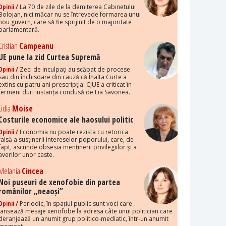
Opinii /
La 70 de zile de la demiterea Cabinetului
Bolojan, nici măcar nu se întrevede formarea unui
nou guvern, care să fie sprijinit de o majoritate
parlamentară.
Cristian
Campeanu
UE pune la zid Curtea Supremă
Opinii /
Zeci de inculpați au scăpat de procese
sau din închisoare din cauză că Înalta Curte a
extins cu patru ani prescripția. CJUE a criticat în
termeni duri instanța condusă de Lia Savonea.
Lidia
Moise
Costurile economice ale haosului politic
Opinii /
Economia nu poate rezista cu retorica
falsă a susținerii intereselor poporului, care, de
fapt, ascunde obsesia menținerii privilegiilor și a
averilor unor caste.
Melania
Cincea
Noi puseuri de xenofobie din partea
românilor „neaoși”
Opinii /
Periodic, în spațiul public sunt voci care
lansează mesaje xenofobe la adresa câte unui politician care
deranjează un anumit grup politico-mediatic, într-un anumit