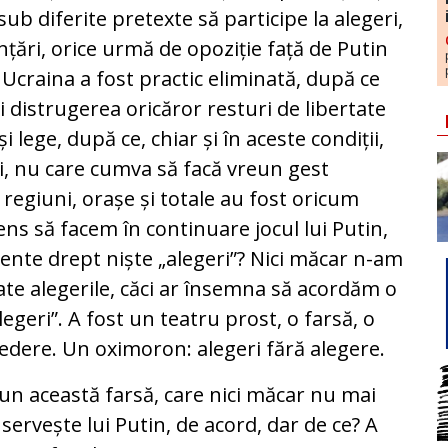
 sub diferite pretexte să participe la alegeri,
țări, orice urmă de opoziție față de Putin
n Ucraina a fost practic eliminată, după ce
 distrugerea oricăror resturi de libertate
lege, după ce, chiar și în aceste condiții,
ți, nu care cumva să facă vreun gest
 regiuni, orașe și totale au fost oricum
sens să facem în continuare jocul lui Putin,
ente drept niște „alegeri”? Nici măcar n-am
ate alegerile, căci ar însemna să acordăm o
egeri”. A fost un teatru prost, o farsă, o
vedere. Un oximoron: alegeri fără alegere.
un această farsă, care nici măcar nu mai
servește lui Putin, de acord, dar de ce? A