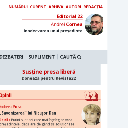
NUMĂRUL CURENT
ARHIVA
AUTORI
REDACȚIA
Editorial 22
Andrei
Cornea
Inadecvarea unui președinte
DEZBATERI
SUPLIMENT
CAUTĂ
Susține presa liberă
Donează pentru Revista22
Opinii
Andreea
Pora
„Savonizarea” lui Nicușor Dan
Opinii /
Puțini sunt cei care mai înțeleg ce vrea
președintele, dacă are de gând să soluționeze