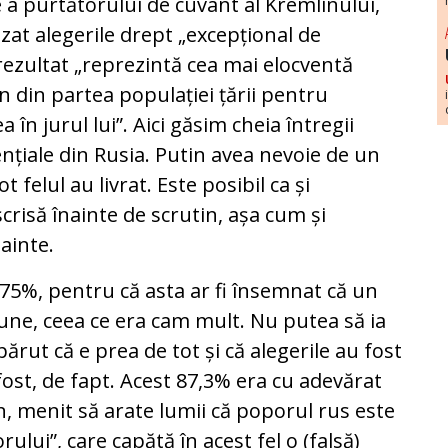
a purtătorului de cuvânt al Kremlinului,
izat alegerile drept „excepțional de
 rezultat „reprezintă cea mai elocventă
in din partea populației țării pentru
 în jurul lui”. Aici găsim cheia întregii
nțiale din Rusia. Putin avea nevoie de un
ot felul au livrat. Este posibil ca și
 scrisă înainte de scrutin, așa cum și
ainte.
75%, pentru că asta ar fi însemnat că un
opune, ceea ce era cam mult. Nu putea să ia
părut că e prea de tot și că alegerile au fost
ost, de fapt. Acest 87,3% era cu adevărat
n, menit să arate lumii că poporul rus este
ului”, care capătă în acest fel o (falsă)