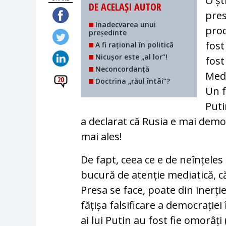
O șt
DE ACELAȘI AUTOR
pres
Inadecvarea unui
prod
președinte
fost
A fi rațional în politică
Nicușor este „al lor”!
fost
Neconcordanță
Medv
20
Doctrina „răul întâi”?
Un f
Puti
a declarat că Rusia e mai democ
mai ales!
De fapt, ceea ce e de neînțele
bucură de atenție mediatică, c
Presa se face, poate din inerți
fățișa falsificare a democrației 
ai lui Putin au fost fie omorâți 