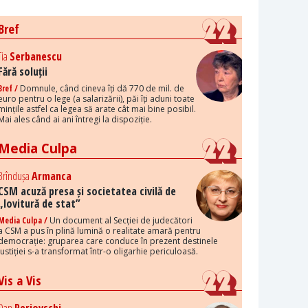
Bref
Tia
Serbanescu
Fără soluții
Bref /
Domnule, când cineva îți dă 770 de mil. de
euro pentru o lege (a salarizării), păi îți aduni toate
mințile astfel ca legea să arate cât mai bine posibil.
Mai ales când ai ani întregi la dispoziție.
Media Culpa
Brîndușa
Armanca
CSM acuză presa și societatea civilă de
„lovitură de stat”
Media Culpa /
Un document al Secției de judecători
a CSM a pus în plină lumină o realitate amară pentru
democrație: gruparea care conduce în prezent destinele
justiției s-a transformat într-o oligarhie periculoasă.
Vis a Vis