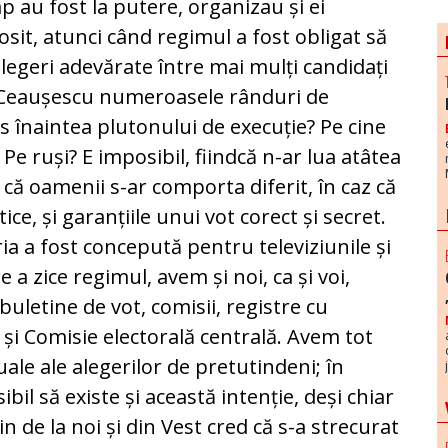
imp au fost la putere, organizau și ei
losit, atunci când regimul a fost obligat să
alegeri adevărate între mai mulți candidați
lui Ceaușescu numeroasele rânduri de
us înaintea plutonului de execuție? Pe cine
e ruși? E imposibil, fiindcă n-ar lua atâtea
 că oamenii s-ar comporta diferit, în caz că
ice, și garanțiile unui vot corect și secret.
ia a fost concepută pentru televiziunile și
 a zice regimul, avem și noi, ca și voi,
buletine de vot, comisii, registre cu
, și Comisie electorală centrală. Avem tot
ale ale alegerilor de pretutindeni; în
ibil să existe și această intenție, deși chiar
Putin de la noi și din Vest cred că s-a strecurat