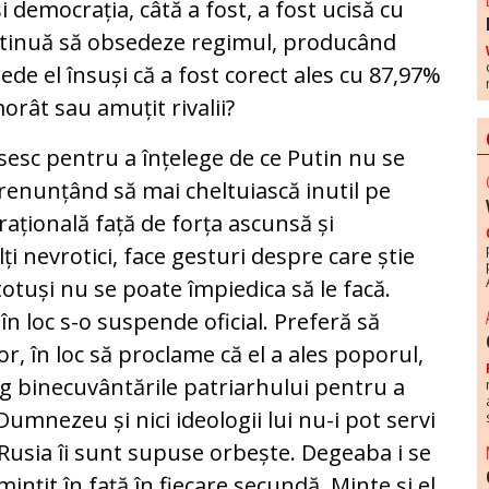
i democrația, câtă a fost, a fost ucisă cu
ontinuă să obsedeze regimul, producând
de el însuși că a fost corect ales cu 87,97%
orât sau amuțit rivalii?
ăsesc pentru a înțelege de ce Putin nu se
renunțând să mai cheltuiască inutil pe
irațională față de forța ascunsă și
lți nevrotici, face gesturi despre care știe
totuși nu se poate împiedica să le facă.
în loc s-o suspende oficial. Preferă să
r, în loc să proclame că el a ales poporul,
ng binecuvântările patriarhului pentru a
Dumnezeu și nici ideologii lui nu-i pot servi
și Rusia îi sunt supuse orbește. Degeaba i se
mințit în față în fiecare secundă. Minte și el