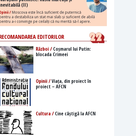
inevitabilă (II)
Opinii /
Moscova este încă suficient de puternică
pentru a destabiliza un stat mai slab și suficient de abilă
pentru a-i convinge pe ceilalți că nu merită să-l apere.
RECOMANDAREA EDITORILOR
Război /
Coșmarul lui Putin:
blocada Crimeei
Opinii /
Viața, din proiect în
proiect – AFCN
Cultura /
Cine câștigă la AFCN