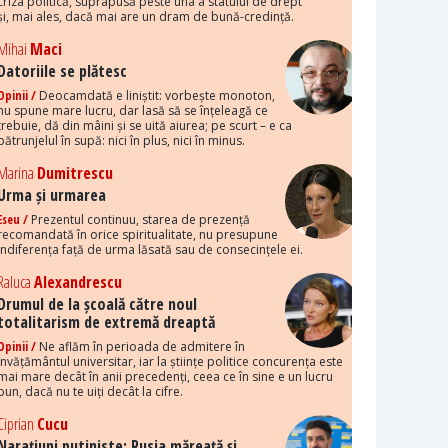
criza politică, suprapusă peste una a statului de drept
și, mai ales, dacă mai are un dram de bună-credință.
Mihai
Maci
Datoriile se plătesc
Opinii /
Deocamdată e liniștit: vorbește monoton,
nu spune mare lucru, dar lasă să se înțeleagă ce
trebuie, dă din mâini și se uită aiurea; pe scurt – e ca
pătrunjelul în supă: nici în plus, nici în minus.
Marina
Dumitrescu
Urma și urmarea
Eseu /
Prezentul continuu, starea de prezență
recomandată în orice spiritualitate, nu presupune
indiferența față de urma lăsată sau de consecințele ei.
Raluca
Alexandrescu
Drumul de la școală către noul
totalitarism de extremă dreaptă
Opinii /
Ne aflăm în perioada de admitere în
învățământul universitar, iar la științe politice concurența este
mai mare decât în anii precedenți, ceea ce în sine e un lucru
bun, dacă nu te uiți decât la cifre.
Ciprian
Cucu
Narațiuni putiniste: Rusia măreață și