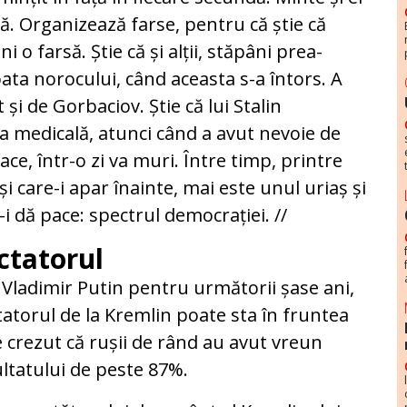
dă. Organizează farse, pentru că știe că
 o farsă. Știe că și alții, stăpâni prea-
oata norocului, când aceasta s-a întors. A
t și de Gorbaciov. Știe că lui Stalin
ța medicală, atunci când a avut nevoie de
 face, într-o zi va muri. Între timp, printre
 și care-i apar înainte, mai este unul uriaș și
-i dă pace: spectrul democrației.
//
ictatorul
e Vladimir Putin pentru următorii șase ani,
ctatorul de la Kremlin poate sta în fruntea
 crezut că rușii de rând au avut vreun
ultatului de peste 87%.