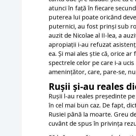
atunci în față în fiecare secun
puterea lui poate oricând deveni
puternici, au fost prinși sub r
auzit de Nicolae al II-lea, a auzi
apropiații i-au refuzat asisten
ea. Și mai ales știe că, orice ar
spectrele celor pe care i-a ucis
amenințător, care, pare-se, nu
Rușii și-au reales d
Rușii l-au reales președinte p
în cel mai bun caz. De fapt, di
Rusiei până la moarte. Greu de
cuvânt de spus în privința rez