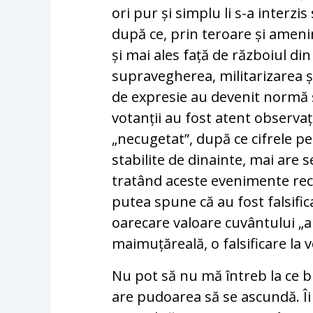
ori pur și simplu li s-a interzis
după ce, prin teroare și amenin
și mai ales față de războiul di
supravegherea, militarizarea și
de expresie au devenit normă și 
votanții au fost atent observa
„necugetat”, după ce cifrele pe
stabilite de dinainte, mai are 
tratând aceste evenimente rec
putea spune că au fost falsific
oarecare valoare cuvântului „al
maimuțăreală, o falsificare la 
Nu pot să nu mă întreb la ce b
are pudoarea să se ascundă. Îi 