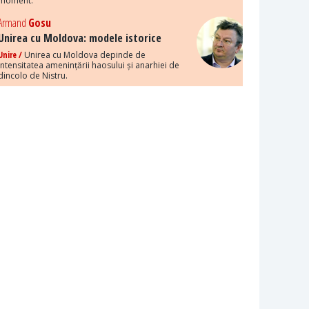
moment.
Armand
Gosu
Unirea cu Moldova: modele istorice
Unire /
Unirea cu Moldova depinde de
intensitatea amenințării haosului și anarhiei de
dincolo de Nistru.