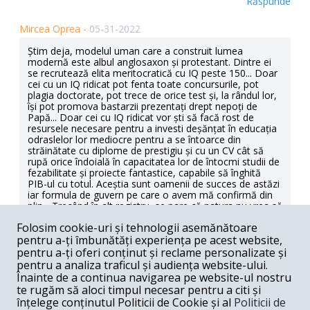
Răspunde
Mircea Oprea -
05-31-2022
Știm deja, modelul uman care a construit lumea
modernă este albul anglosaxon și protestant. Dintre ei
se recrutează elita meritocratică cu IQ peste 150... Doar
cei cu un IQ ridicat pot fenta toate concursurile, pot
plagia doctorate, pot trece de orice test și, la rândul lor,
își pot promova bastarzii prezentați drept nepoți de
Papă... Doar cei cu IQ ridicat vor ști să facă rost de
resursele necesare pentru a investi deșănțat în educația
odraslelor lor mediocre pentru a se întoarce din
străinătate cu diplome de prestigiu și cu un CV cât să
rupă orice îndoială în capacitatea lor de întocmi studii de
fezabilitate și proiecte fantastice, capabile să înghită
PIB-ul cu totul. Aceștia sunt oamenii de succes de astăzi
iar formula de guvern pe care o avem mă confirmă din
plin... Trecând în alt registru, se pare că natura nu vrea să
renunțe nici la rebuturi iar Omul de Neanderthal a rămas
Folosim cookie-uri și tehnologii asemănătoare
contemporanul nostru, de nu cumva l-am asimilat în
pentru a-ți îmbunătăți experiența pe acest website,
filogeneza speciei. Bineînțeles că îl întâlnim pe stradă, iar
gândirea sa, câtă are, se manifestă în acțiuni colective,
pentru a-ți oferi conținut și reclame personalizate și
ca esență a democrației. Da, e o mare victorie că Omul
pentru a analiza traficul și audiența website-ului.
de Neanderthal are, vorba vine, drept de vot. În fapt
Înainte de a continua navigarea pe website-ul nostru
votantul de liste nu face decât să legitimeze adevărata
te rugăm să aloci timpul necesar pentru a citi și
alegere făcută de șefii de partid (eu, Omul de
înțelege conținutul Politicii de Cookie și al
Politicii de
Neanderthal, n-ar trebui să știu decât că aceștia sunt cei