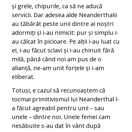
și grele, chipurile, ca să ne aducă
servicii. Dar adesea alde Neanderthalii
au tăbărât peste unii dintre ai noștri
adormiți și i-au nimicit: pur și simplu i-
au călcat în picioare. Pe alții i-au luat cu
ei, i-au făcut sclavi și i-au chinuit fără
milă, până când noi am pus de o
alianță, ne-am unit forțele și i-am
eliberat.
Totuși, e cazul să recunoaștem că
tocmai primitivismul lui Neanderthal l-
a făcut agreabil pentru unii – sau
unele – dintre noi. Unele femei cam
nesăbuite s-au dat în vânt după