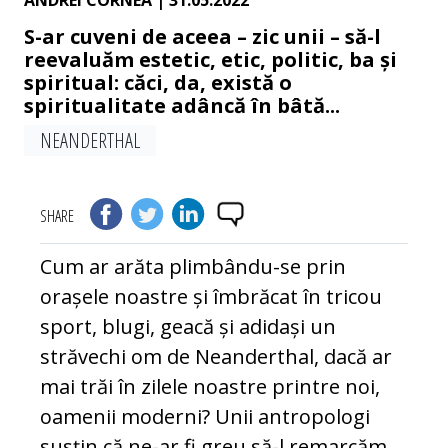
ANDREI CORNEA
| 31.05.2022
S-ar cuveni de aceea – zic unii – să-l
reevaluăm estetic, etic, politic, ba și
spiritual: căci, da, există o
spiritualitate adâncă în bâtă...
NEANDERTHAL
SHARE
Cum ar arăta plimbându-se prin
orașele noastre și îmbrăcat în tricou
sport, blugi, geacă și adidași un
străvechi om de Neanderthal, dacă ar
mai trăi în zilele noastre printre noi,
oamenii moderni? Unii antropologi
susțin că ne-ar fi greu să-l remarcăm