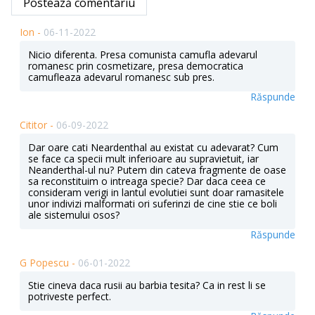
Postează comentariu
Ion -
06-11-2022
Nicio diferenta. Presa comunista camufla adevarul
romanesc prin cosmetizare, presa democratica
camufleaza adevarul romanesc sub pres.
Răspunde
Cititor -
06-09-2022
Dar oare cati Neardenthal au existat cu adevarat? Cum
se face ca specii mult inferioare au supravietuit, iar
Neanderthal-ul nu? Putem din cateva fragmente de oase
sa reconstituim o intreaga specie? Dar daca ceea ce
consideram verigi in lantul evolutiei sunt doar ramasitele
unor indivizi malformati ori suferinzi de cine stie ce boli
ale sistemului osos?
Răspunde
G Popescu -
06-01-2022
Stie cineva daca rusii au barbia tesita? Ca in rest li se
potriveste perfect.