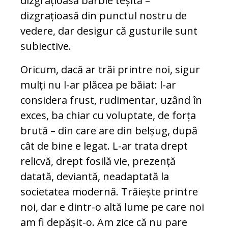
dizgrațioasă bărbie teșită –
dizgrațioasă din punctul nostru de
vedere, dar desigur că gusturile sunt
subiective.
Oricum, dacă ar trăi printre noi, sigur
mulți nu l-ar plăcea pe băiat: l-ar
considera frust, rudimentar, uzând în
exces, ba chiar cu voluptate, de forța
brută – din care are din belșug, după
cât de bine e legat. L-ar trata drept
relicvă, drept fosilă vie, prezență
datată, deviantă, neadaptată la
societatea modernă. Trăiește printre
noi, dar e dintr-o altă lume pe care noi
am fi depășit-o. Am zice că nu pare