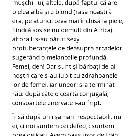
mușchii lui, altele, după faptul că are
pielea albă și e blond (rasa noastră
era, pe atunci, ceva mai închisă la piele,
fiindcă sosise nu demult din Africa),
altora li s-au părut sexy
protuberanțele de deasupra arcadelor,
sugerând o melancolie profundă.
Femei, deh! Dar sunt și bărbați de-ai
noștri care s-au iubit cu zdrahoanele
lor de femei, iar uneori s-a terminat
rău: după câte o ceartă conjugală,
consoartele enervate i-au fript.
Însă după unii șamani respectabili, nu
ei, ci noi suntem cei defecți: suntem
prea delicați. Avem oase ușor de frânt.