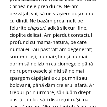
Carnea ne e prea dulce. Ne-am
dezvățat, vai, să ne sfâșiem dușmanul
cu dinții. Ne bazăm prea mult pe
felurite
chipsuri,
adică silexuri fine,
cioplite delicat. Am pierdut contactul
profund cu mama-natură, pe care
numai ei l-au păstrat; am degenerat;
suntem lași, nu mai știm și nu mai
dorim să ne izbim cu ciomegele până
ne rupem oasele și nici să ne mai
spargem căpățânile cu pumnii sau
bolovanii, până dăm creierul afară. Ar
trebui, prin urmare, să-i luăm drept
dascăli, în loc să-i disprețuim. Și mai
ales să nu ne fălim cu faptul că noi am