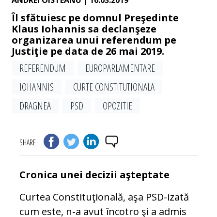
ANDREI OISTEANU
| 16.03.2019
Îl sfătuiesc pe domnul Preşedinte
Klaus Iohannis sa declanşeze
organizarea unui referendum pe
Justiţie pe data de 26 mai 2019.
REFERENDUM
EUROPARLAMENTARE
IOHANNIS
CURTE CONSTITUTIONALA
DRAGNEA
PSD
OPOZITIE
SHARE
Cronica unei decizii aşteptate
Curtea Constituţională, aşa PSD-izată
cum este, n-a avut încotro şi a admis