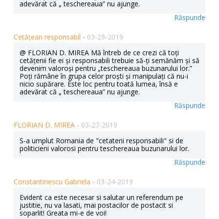
adevărat că „ teschereaua” nu ajunge.
Răspunde
Cetățean responsabil -
03-29-2019
@ FLORIAN D. MIREA Mă întreb de ce crezi că toți
cetățenii fie ei și responsabili trebuie să-ți semănăm și să
devenim valoroși pentru „teschereaua buzunarului lor.”
Poți rămâne în grupa celor proști și manipulați că nu-i
nicio supărare. Este loc pentru toată lumea, însă e
adevărat că „ teschereaua” nu ajunge.
Răspunde
FLORIAN D. MIREA -
03-27-2019
S-a umplut Romania de "cetateni responsabili" si de
politicieni valorosi pentru teschereaua buzunarului lor.
Răspunde
Constantinescu Gabriela -
03-24-2019
Evident ca este necesar si salutar un referendum pe
justitie, nu va lasati, mai postacilor de postacit si
soparlit! Greata mi-e de voi!