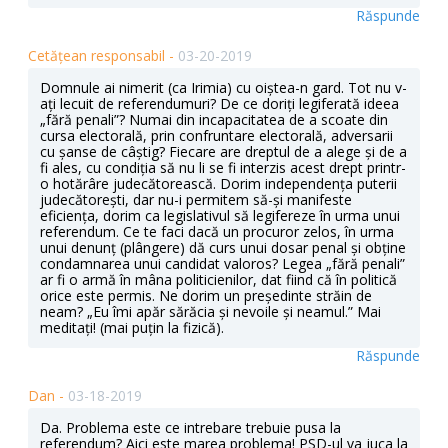
Răspunde
Cetățean responsabil -
03-20-2019
Domnule ai nimerit (ca Irimia) cu oiștea-n gard. Tot nu v-
ați lecuit de referendumuri? De ce doriți legiferată ideea
„fără penali”? Numai din incapacitatea de a scoate din
cursa electorală, prin confruntare electorală, adversarii
cu șanse de câștig? Fiecare are dreptul de a alege și de a
fi ales, cu condiția să nu li se fi interzis acest drept printr-
o hotărâre judecătorească. Dorim independența puterii
judecătorești, dar nu-i permitem să-și manifeste
eficiența, dorim ca legislativul să legifereze în urma unui
referendum. Ce te faci dacă un procuror zelos, în urma
unui denunț (plângere) dă curs unui dosar penal și obține
condamnarea unui candidat valoros? Legea „fără penali”
ar fi o armă în mâna politicienilor, dat fiind că în politică
orice este permis. Ne dorim un președinte străin de
neam? „Eu îmi apăr sărăcia și nevoile și neamul.” Mai
meditați! (mai puțin la fizică).
Răspunde
Dan -
03-18-2019
Da. Problema este ce intrebare trebuie pusa la
referendum? Aici este marea problema! PSD-ul va juca la