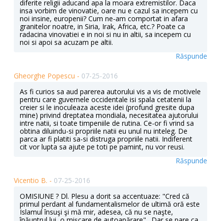
diferite religii aducand apa la moara extremistilor. Daca
insa vorbim de vinovatie, oare nu e cazul sa incepem cu
noi insine, europenii? Cum ne-am comportat in afara
granitelor noatre, in Siria, Irak, Africa, etc.? Poate ca
radacina vinovatiei e in noi si nu in altii, sa incepem cu
noi si apoi sa acuzam pe altii.
Răspunde
Gheorghe Popescu -
07-25-2016
As fi curios sa aud parerea autorului vis a vis de motivele
pentru care guvernele occidentale isi spala cetatenii la
creier si le inoculeaza aceste idei (profund gresite dupa
mine) privind dreptatea mondiala, necesitatea ajutorului
intre natii, si toate timpeniile de rutina. Ce-or fi vrind sa
obtina diluindu-si propriile natii eu unul nu inteleg. De
parca ar fi platiti sa-si distruga propriile natii. Indiferent
cit vor lupta sa ajute pe toti pe pamint, nu vor reusi.
Răspunde
Vicentio B. -
07-25-2016
OMISIUNE ? Dl. Plesu a dorit sa accentuaze: "Cred că
primul perdant al fundamentalismelor de ultimă oră este
Islamul însuşi şi mă mir, adesea, că nu se naşte,
înăuntrul lui, o mişcare de autoapărare" . Dar se pare ca