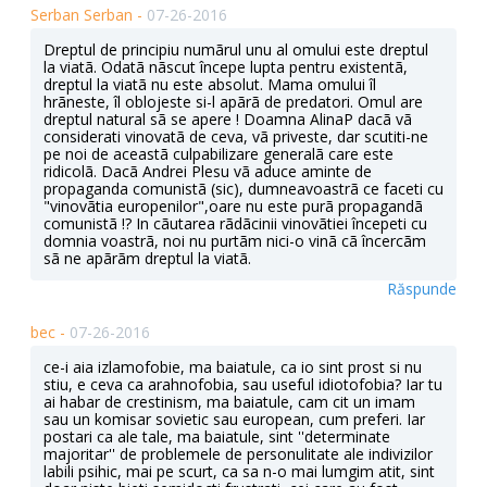
Serban Serban -
07-26-2016
Dreptul de principiu numãrul unu al omului este dreptul
la viatã. Odatã nãscut începe lupta pentru existentã,
dreptul la viatã nu este absolut. Mama omului îl
hrãneste, îl oblojeste si-l apãrã de predatori. Omul are
dreptul natural sã se apere ! Doamna AlinaP dacã vã
considerati vinovatã de ceva, vã priveste, dar scutiti-ne
pe noi de aceastã culpabilizare generalã care este
ridicolã. Dacã Andrei Plesu vã aduce aminte de
propaganda comunistã (sic), dumneavoastrã ce faceti cu
"vinovãtia europenilor",oare nu este purã propagandã
comunistã !? In cãutarea rãdãcinii vinovãtiei începeti cu
domnia voastrã, noi nu purtãm nici-o vinã cã încercãm
sã ne apãrãm dreptul la viatã.
Răspunde
bec -
07-26-2016
ce-i aia izlamofobie, ma baiatule, ca io sint prost si nu
stiu, e ceva ca arahnofobia, sau useful idiotofobia? Iar tu
ai habar de crestinism, ma baiatule, cam cit un imam
sau un komisar sovietic sau european, cum preferi. Iar
postari ca ale tale, ma baiatule, sint ''determinate
majoritar'' de problemele de personulitate ale indivizilor
labili psihic, mai pe scurt, ca sa n-o mai lumgim atit, sint