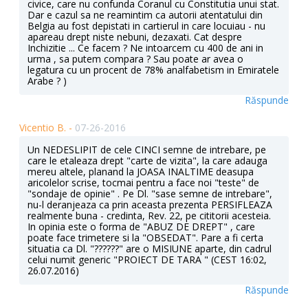
civice, care nu confunda Coranul cu Constitutia unui stat.
Dar e cazul sa ne reamintim ca autorii atentatului din
Belgia au fost depistati in cartierul in care locuiau - nu
apareau drept niste nebuni, dezaxati. Cat despre
Inchizitie ... Ce facem ? Ne intoarcem cu 400 de ani in
urma , sa putem compara ? Sau poate ar avea o
legatura cu un procent de 78% analfabetism in Emiratele
Arabe ? )
Răspunde
Vicentio B. -
07-26-2016
Un NEDESLIPIT de cele CINCI semne de intrebare, pe
care le etaleaza drept "carte de vizita", la care adauga
mereu altele, planand la JOASA INALTIME deasupa
aricolelor scrise, tocmai pentru a face noi "teste" de
"sondaje de opinie" . Pe Dl. "sase semne de intrebare",
nu-l deranjeaza ca prin aceasta prezenta PERSIFLEAZA
realmente buna - credinta, Rev. 22, pe cititorii acesteia.
In opinia este o forma de "ABUZ DE DREPT" , care
poate face trimetere si la "OBSEDAT". Pare a fi certa
situatia ca Dl. "??????" are o MISIUNE aparte, din cadrul
celui numit generic "PROIECT DE TARA " (CEST 16:02,
26.07.2016)
Răspunde