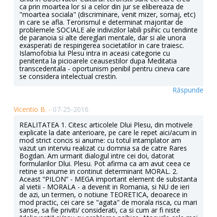
ca prin moartea lor si a celor din jur se elibereaza de
"moartea sociala" (discriminare, venit mizer, somaj, etc)
in care se afla. Terorismul e determinat majoritar de
problemele SOCIALE ale indivizilor labili psihic cu tendinte
de paranoia si alte dereglari mentale, dar si ale unora
exasperati de respingerea societatilor in care traiesc.
Islamofobia lui Plesu intra in aceasi categorie cu
penitenta la picioarele ceausestilor dupa Meditatia
transcedentala - oportunism penibil pentru cineva care
se considera intelectual crestin.
Răspunde
Vicentio B. -
07-25-2016
REALITATEA 1. Citesc articolele Dlui Plesu, din motivele
explicate la date anterioare, pe care le repet aici/acum in
mod strict concis si anume: cu totul intamplator am
vazut un interviu realizat cu domnia sa de catre Rares
Bogdan. Am urmarit dialogul intre cei doi, datorat
formularilor Dlui. Plesu. Pot afirma ca am avut ceea ce
retine si anume in continut determinant MORAL. 2.
Aceast “PILON” - MEGA important element de substanta
al vietii - MORALA - a devenit in Romania, si NU de ieri
de azi, un termen, o notiune TEORETICA, deoarece in
mod practic, cei care se "agata" de morala risca, cu mari
sanse, sa fie priviti/ considerati, ca si cum ar fi niste