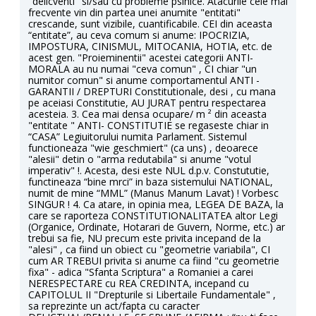
"delicventi" si/sau cu probleme psihice. Atacurile cele mai
frecvente vin din partea unei anumite "entitati"
crescande, sunt vizibile, cuantificabile. CEI din aceasta
“entitate”, au ceva comum si anume: IPOCRIZIA,
IMPOSTURA, CINISMUL, MITOCANIA, HOTIA, etc. de
acest gen. "Proieminentii" acestei categorii ANTI-
MORALA au nu numai "ceva comun" , CI chiar "un
numitor comun" si anume comportamentul ANTI -
GARANTII / DREPTURI Constitutionale, desi , cu mana
pe aceiasi Constitutie, AU JURAT pentru respectarea
acesteia. 3. Cea mai densa ocupare/ m ² din aceasta
"entitate " ANTI- CONSTITUTIE se regaseste chiar in
“CASA” Legiuitorului numita Parlament. Sistemul
functioneaza "wie geschmiert" (ca uns) , deoarece
"alesii" detin o "arma redutabila" si anume "votul
imperativ" !. Acesta, desi este NUL d.p.v. Constututie,
functineaza “bine mrci” in baza sistemului NATIONAL,
numit de mine “MML” (Manus Manum Lavat) ! Vorbesc
SINGUR ! 4. Ca atare, in opinia mea, LEGEA DE BAZA, la
care se raporteza CONSTITUTIONALITATEA altor Legi
(Organice, Ordinate, Hotarari de Guvern, Norme, etc.) ar
trebui sa fie, NU precum este privita incepand de la
"alesi" , ca fiind un obiect cu "geometrie variabila", CI
cum AR TREBUI privita si anume ca fiind "cu geometrie
fixa" - adica "Sfanta Scriptura" a Romaniei a carei
NERESPECTARE cu REA CREDINTA, incepand cu
CAPITOLUL II "Drepturile si Libertaile Fundamentale" ,
sa reprezinte un act/fapta cu caracter