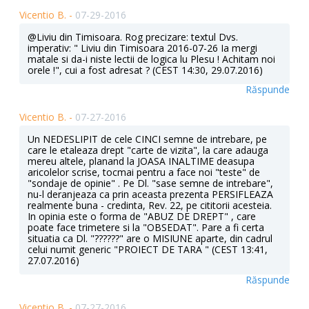
Vicentio B. -
07-29-2016
@Liviu din Timisoara. Rog precizare: textul Dvs.
imperativ: " Liviu din Timisoara 2016-07-26 Ia mergi
matale si da-i niste lectii de logica lu Plesu ! Achitam noi
orele !", cui a fost adresat ? (CEST 14:30, 29.07.2016)
Răspunde
Vicentio B. -
07-27-2016
Un NEDESLIPIT de cele CINCI semne de intrebare, pe
care le etaleaza drept "carte de vizita", la care adauga
mereu altele, planand la JOASA INALTIME deasupa
aricolelor scrise, tocmai pentru a face noi "teste" de
"sondaje de opinie" . Pe Dl. "sase semne de intrebare",
nu-l deranjeaza ca prin aceasta prezenta PERSIFLEAZA
realmente buna - credinta, Rev. 22, pe cititorii acesteia.
In opinia este o forma de "ABUZ DE DREPT" , care
poate face trimetere si la "OBSEDAT". Pare a fi certa
situatia ca Dl. "??????" are o MISIUNE aparte, din cadrul
celui numit generic "PROIECT DE TARA " (CEST 13:41,
27.07.2016)
Răspunde
Vicentio B. -
07-27-2016