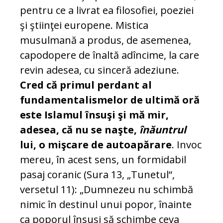
pentru ce a livrat ea filosofiei, poeziei
şi ştiinţei europene. Mistica
musulmană a produs, de asemenea,
capodopere de înaltă adîncime, la care
revin adesea, cu sinceră adeziune.
Cred că primul perdant al
fundamentalismelor de ultimă oră
este Islamul însuşi şi mă mir,
adesea, că nu se naşte,
înăuntrul
lui, o mişcare de autoapărare
. Invoc
mereu, în acest sens, un formidabil
pasaj coranic (Sura 13, „Tunetul“,
versetul 11): „Dumnezeu nu schimbă
nimic în destinul unui popor, înainte
ca poporul însuşi să schimbe ceva