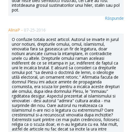
doar niste bieti semidocti frustrati, cei care au fost
intotdeauna grosul sustinatorilor unui hiler, stalin sau pol
pot.
Răspunde
AlinaP -
07-25-2016
O confuzie totala acest articol. Autorul se invarte in jurul
unor notiuni, drepturile omului, omul, islamismul,
vinovatia fara sa gaseasca un fir de legatura, doar
notiuni aruncate cumva la intamplare, in contradictie
unele cu altele. Drepturile omului raman aceleasi
indiferent de ce se intampa in jur, indiferent de faptul ca
unii le incalca brutal. E absurd sa consideri ca drepturile
omului pot "sa devină o doctrină de lemn, o ideologie
utilă electoral, un ornament retoric." Afirmatia facuta de
domnul Plesu imi aduce aminte de propaganda
comunista, era scuza lor pentru a incalca aceste drepturi
ale omului, dupa idea domnului Plesu, le "inmuiau"
rgiditatea desigur. Aspectul prezentat al islamismului si
vinovatiei - desi autorul "admira" cultura araba - ma
surprinde din nou. Oare autorul nu realizeaza ca
islamismul n-are nici o legatura cu extremismul? Oare
crestinismul si-a recunoscut vinovatia dupa inchizitie?
Extremistii sunt printre cei mai putin credinciosi, folosesc
religia ca o scuza doar, ei n-au legatura cu ea. Mai mult,
astfel de articole nu fac decat sa incite la ura intre