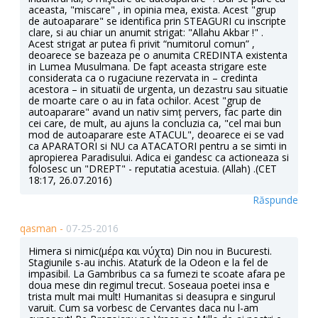
aceasta, "miscare" , in opinia mea, exista. Acest "grup
de autoaparare" se identifica prin STEAGURI cu inscripte
clare, si au chiar un anumit strigat: "Allahu Akbar !" .
Acest strigat ar putea fi privit “numitorul comun” ,
deoarece se bazeaza pe o anumita CREDINTA existenta
in Lumea Musulmana. De fapt aceasta strigare este
considerata ca o rugaciune rezervata in – credinta
acestora – in situatii de urgenta, un dezastru sau situatie
de moarte care o au in fata ochilor. Acest "grup de
autoaparare" avand un nativ simț pervers, fac parte din
cei care, de mult, au ajuns la concluzia ca, "cel mai bun
mod de autoaparare este ATACUL", deoarece ei se vad
ca APARATORI si NU ca ATACATORI pentru a se simti in
apropierea Paradisului. Adica ei gandesc ca actioneaza si
folosesc un "DREPT" - reputatia acestuia. (Allah) .(CET
18:17, 26.07.2016)
Răspunde
qasman -
07-25-2016
Himera si nimic(μέρα και νύχτα) Din nou in Bucuresti.
Stagiunile s-au inchis. Ataturk de la Odeon e la fel de
impasibil. La Gambribus ca sa fumezi te scoate afara pe
doua mese din regimul trecut. Soseaua poetei insa e
trista mult mai mult! Humanitas si deasupra e singurul
varuit. Cum sa vorbesc de Cervantes daca nu l-am