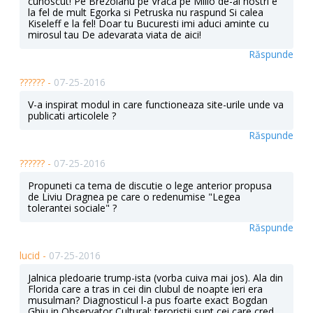
cunoscut! Pe Brezoianu pe Vraca pe Millo de-ai nostri e
la fel de mult Egorka si Petruska nu raspund Si calea
Kiseleff e la fel! Doar tu Bucuresti imi aduci aminte cu
mirosul tau De adevarata viata de aici!
Răspunde
?????? -
07-25-2016
V-a inspirat modul in care functioneaza site-urile unde va
publicati articolele ?
Răspunde
?????? -
07-25-2016
Propuneti ca tema de discutie o lege anterior propusa
de Liviu Dragnea pe care o redenumise "Legea
tolerantei sociale" ?
Răspunde
lucid -
07-25-2016
Jalnica pledoarie trump-ista (vorba cuiva mai jos). Ala din
Florida care a tras in cei din clubul de noapte ieri era
musulman? Diagnosticul l-a pus foarte exact Bogdan
Ghiu in Observator Cultural: teroristii sunt cei care cred