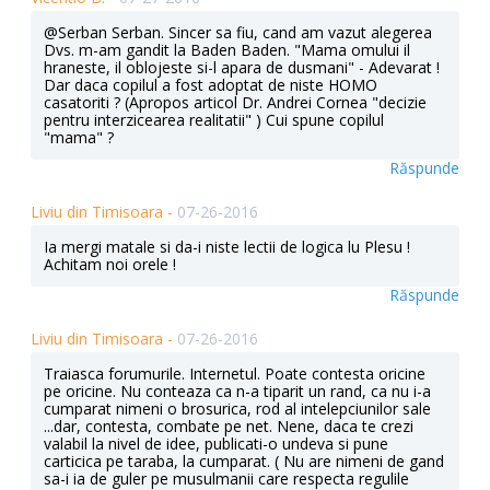
@Serban Serban. Sincer sa fiu, cand am vazut alegerea
Dvs. m-am gandit la Baden Baden. "Mama omului il
hraneste, il oblojeste si-l apara de dusmani" - Adevarat !
Dar daca copilul a fost adoptat de niste HOMO
casatoriti ? (Apropos articol Dr. Andrei Cornea "decizie
pentru interzicearea realitatii" ) Cui spune copilul
"mama" ?
Răspunde
Liviu din Timisoara -
07-26-2016
Ia mergi matale si da-i niste lectii de logica lu Plesu !
Achitam noi orele !
Răspunde
Liviu din Timisoara -
07-26-2016
Traiasca forumurile. Internetul. Poate contesta oricine
pe oricine. Nu conteaza ca n-a tiparit un rand, ca nu i-a
cumparat nimeni o brosurica, rod al intelepciunilor sale
...dar, contesta, combate pe net. Nene, daca te crezi
valabil la nivel de idee, publicati-o undeva si pune
carticica pe taraba, la cumparat. ( Nu are nimeni de gand
sa-i ia de guler pe musulmanii care respecta regulile