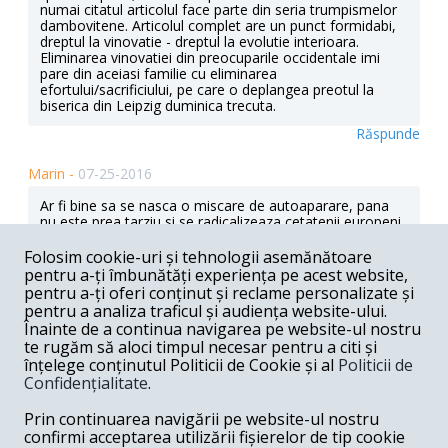
numai citatul articolul face parte din seria trumpismelor
dambovitene. Articolul complet are un punct formidabi,
dreptul la vinovatie - dreptul la evolutie interioara.
Eliminarea vinovatiei din preocuparile occidentale imi
pare din aceiasi familie cu eliminarea
efortului/sacrificiului, pe care o deplangea preotul la
biserica din Leipzig duminica trecuta.
Răspunde
Marin -
07-25-2016
Ar fi bine sa se nasca o miscare de autoaparare, pana
nu este prea tarziu si se radicalizeaza cetatenii europeni
care au de suferit. O astfel de miscare poate aparea
doar in comunitatile musulmane din vest. Insa este
Folosim cookie-uri și tehnologii asemănătoare
foarte greu cand pana si rugaciunile sunt scrise la Ankara
pentru a-ți îmbunătăți experiența pe acest website,
si aprobate de Erdogan, in cazul Turciei, asa cum spunea
pentru a-ți oferi conținut și reclame personalizate și
un imam din Germania. Asa ca singurele luari de pozitie
pentru a analiza traficul și audiența website-ului.
sunt cele de felul: aceste acte teroriste nu sunt conform
Înainte de a continua navigarea pe website-ul nostru
Coranului.
te rugăm să aloci timpul necesar pentru a citi și
Răspunde
înțelege conținutul Politicii de Cookie și al
Politicii de
Confidențialitate
.
Felix -
07-25-2016
Prin continuarea navigării pe website-ul nostru
Pai "dreptul al diferenta" nu prea exista in Turcia, si
confirmi acceptarea utilizării fișierelor de tip cookie