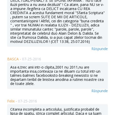
DELICTUAL/PENAL.! 5. SE SPUNE /AFIRMA : “nu-ti face
iluzii pentru a nu avea deziluzii” ! Ca atare, pana NU se v-
a impune /legifera ca DELICT incalcarea CU REA
CREDINTA a acestui fundament moral "Sfanta Scriptura"
, putem sa scriem SUTE DE MII DE ARTICOLE,
comentarii/opinii ! Altfel, cei din categoria "buna credinta
" , vor trai NUMAI in realatia ILUZII - DEZILUZII, adica
similar minunatului cantec "parole, parole, parole",
interpretatat de celebrul duo Alain Delon & Dalida. Se
stie ca frumosa Dalida, si-a pus capat zilelor tocmai din
motivul DEZILUZIILOR ! (CET 13:38, 25.07.2016)
Răspunde
BASCA -
07-25-2016
Asa e,trec anii intr-o clipita,2001 nu 2011,nu are
importanta insa,conteaza ca ne diluam cu totul intr-un
talmes-balmes facebookisto-breaking newsisto si ne
departam teribil de linistea anodina a rutinei noastre cea
de toate zilele.
Răspunde
Felix -
07-25-2016
Citarea incompleta a articolului, justificata probabil de
lipsa de spatiu, strica complet articolul. Daca e sa luam