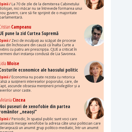
Opinii /
La 70 de zile de la demiterea Cabinetului
Bolojan, nici măcar nu se întrevede formarea unui
nou guvern, care să fie sprijinit de o majoritate
parlamentară.
Cristian
Campeanu
UE pune la zid Curtea Supremă
Opinii /
Zeci de inculpați au scăpat de procese
sau din închisoare din cauză că Înalta Curte a
extins cu patru ani prescripția. CJUE a criticat în
termeni duri instanța condusă de Lia Savonea.
Lidia
Moise
Costurile economice ale haosului politic
Opinii /
Economia nu poate rezista cu retorica
falsă a susținerii intereselor poporului, care, de
fapt, ascunde obsesia menținerii privilegiilor și a
averilor unor caste.
Melania
Cincea
Noi puseuri de xenofobie din partea
românilor „neaoși”
Opinii /
Periodic, în spațiul public sunt voci care
lansează mesaje xenofobe la adresa câte unui politician care
deranjează un anumit grup politico-mediatic, într-un anumit