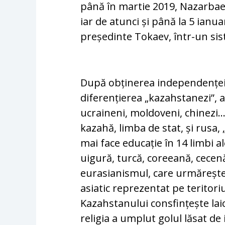
până în martie 2019, Nazarbae
iar de atunci și până la 5 ianu
președinte Tokaev, într-un sis
După obținerea independenței
diferențierea „kazahstanezi”, a
ucraineni, moldoveni, chinezi… 
kazahă, limba de stat, și rusa,
mai face educație în 14 limbi a
uigură, turcă, coreeană, cecenă 
eurasianismul, care urmărește 
asiatic reprezentat pe teritori
Kazahstanului consfințește laici
religia a umplut golul lăsat de