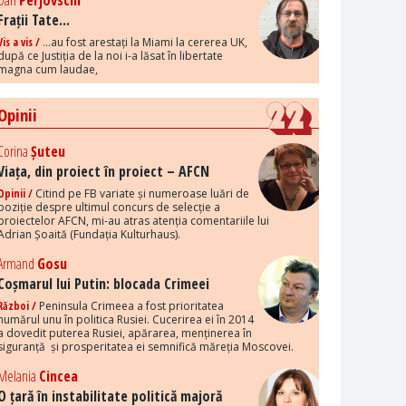
Dan
Perjovschi
Frații Tate...
Vis a vis /
...au fost arestați la Miami la cererea UK,
după ce Justiția de la noi i-a lăsat în libertate
magna cum laudae,
Opinii
Corina
Șuteu
Viața, din proiect în proiect – AFCN
Opinii /
Citind pe FB variate și numeroase luări de
poziție despre ultimul concurs de selecție a
proiectelor AFCN, mi-au atras atenția comentariile lui
Adrian Șoaită (Fundația Kulturhaus).
Armand
Gosu
Coșmarul lui Putin: blocada Crimeei
Război /
Peninsula Crimeea a fost prioritatea
numărul unu în politica Rusiei. Cucerirea ei în 2014
a dovedit puterea Rusiei, apărarea, menținerea în
siguranță și prosperitatea ei semnifică măreția Moscovei.
Melania
Cincea
O țară în instabilitate politică majoră