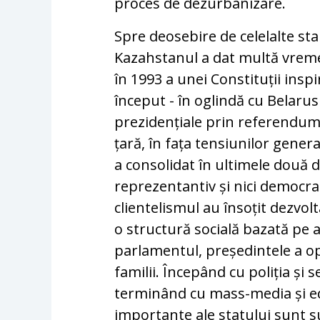
proces de dezurbanizare.
Spre deosebire de celelalte sta
Kazahstanul a dat multă vrem
în 1993 a unei Constituții ins
început - în oglindă cu Belarus
prezidențiale prin referendumur
țară, în fața tensiunilor generat
a consolidat în ultimele două d
reprezentantiv și nici democrat
clientelismul au însoțit dezvol
o structură socială bazată pe a
parlamentul, președintele a op
familii. Începând cu poliția și se
terminând cu mass-media și edi
importante ale statului sunt su