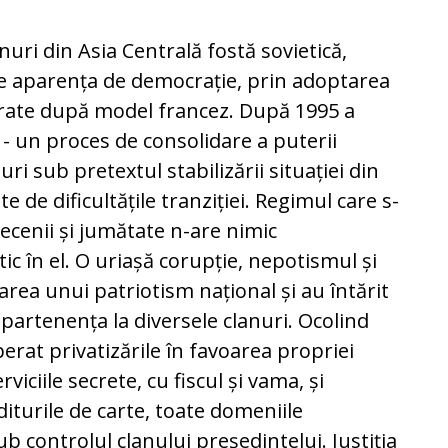
nuri din Asia Centrală fostă sovietică,
e aparența de democrație, prin adoptarea
pirate după model francez. După 1995 a
 - un proces de consolidare a puterii
i sub pretextul stabilizării situației din
e de dificultățile tranziției. Regimul care s-
ecenii și jumătate n-are nimic
ic în el. O uriașă corupție, nepotismul și
tarea unui patriotism național și au întărit
partenența la diversele clanuri. Ocolind
erat privatizările în favoarea propriei
rviciile secrete, cu fiscul și vama, și
turile de carte, toate domeniile
b controlul clanului președintelui. Justiția