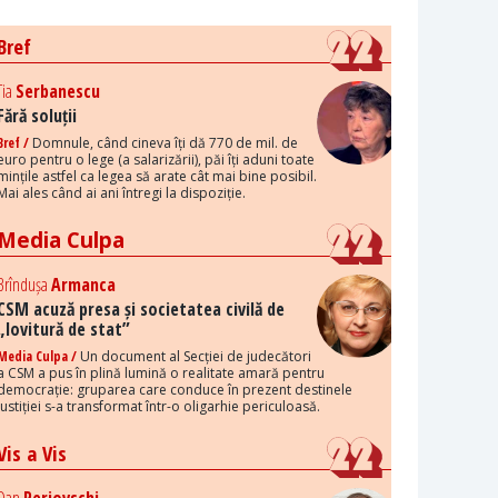
Bref
Tia
Serbanescu
Fără soluții
Bref /
Domnule, când cineva îți dă 770 de mil. de
euro pentru o lege (a salarizării), păi îți aduni toate
mințile astfel ca legea să arate cât mai bine posibil.
Mai ales când ai ani întregi la dispoziție.
Media Culpa
Brîndușa
Armanca
CSM acuză presa și societatea civilă de
„lovitură de stat”
Media Culpa /
Un document al Secției de judecători
a CSM a pus în plină lumină o realitate amară pentru
democrație: gruparea care conduce în prezent destinele
justiției s-a transformat într-o oligarhie periculoasă.
Vis a Vis