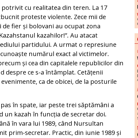
potrivit cu realitatea din teren. La 17
zbucnit proteste violente. Zece mii de
i de fier și bolovani au ocupat zona
„Kazahstanul kazahilor!”. Au atacat
c sediului partidului. A urmat o represiune
e cunoaște numărul exact al victimelor.
recum și cea din capitalele republicilor din
nd despre ce s-a întâmplat. Cetățenii
e evenimente, ca de obicei, de la posturile
pas în spate, iar peste trei săptămâni a
d un kazah în funcția de secretar doi.
ână în vara lui 1989, când Nursultan
t prim-secretar. Practic, din iunie 1989 și