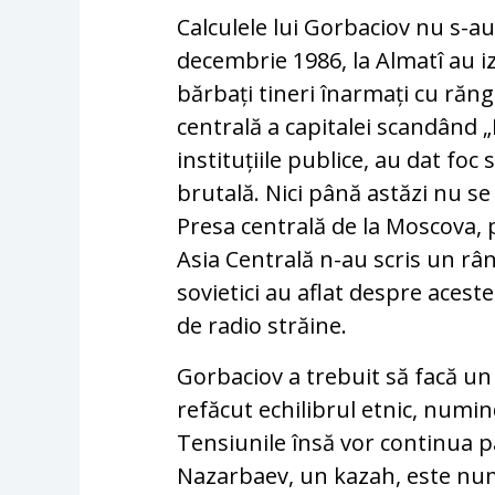
Calculele lui Gorbaciov nu s-au 
decembrie 1986, la Almatî au i
bărbați tineri înarmați cu răng
centrală a capitalei scandând 
instituțiile publice, au dat fo
brutală. Nici până astăzi nu s
Presa centrală de la Moscova, p
Asia Centrală n-au scris un râ
sovietici au aflat despre acest
de radio străine.
Gorbaciov a trebuit să facă un 
refăcut echilibrul etnic, numin
Tensiunile însă vor continua p
Nazarbaev, un kazah, este numi