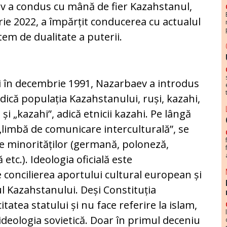
v a condus cu mână de fier Kazahstanul,
arie 2022, a împărțit conducerea cu actualul
tem de dualitate a puterii.
 în decembrie 1991, Nazarbaev a introdus
dică populația Kazahstanului, ruși, kazahi,
și „kazahi”, adică etnicii kazahi. Pe lângă
 „limbă de comunicare interculturală”, se
le minorităților (germană, poloneză,
etc.). Ideologia oficială este
concilierea aportului cultural european și
ul Kazahstanului. Deși Constituția
tatea statului și nu face referire la islam,
 ideologia sovietică. Doar în primul deceniu