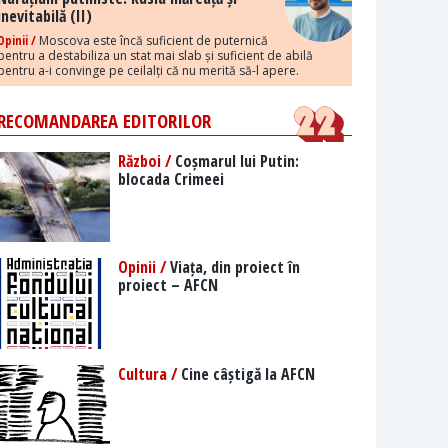
inevitabilă (II)
Opinii /
Moscova este încă suficient de puternică
pentru a destabiliza un stat mai slab și suficient de abilă
pentru a-i convinge pe ceilalți că nu merită să-l apere.
RECOMANDAREA EDITORILOR
Război /
Coșmarul lui Putin:
blocada Crimeei
Opinii /
Viața, din proiect în
proiect – AFCN
Cultura /
Cine câștigă la AFCN