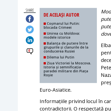
SHARE
Mode
DE ACELAȘI AUTOR
pute
Coșmarul lui Putin:
pute
blocada Crimeei
dove
Unirea cu Moldova:
modele istorice
Balanța de putere între
Elba
grupurile și clanurile de la
0
conducerea Rusiei
pent
Dilema lui Putin
dece
Ziua Victoriei la Moscova.
Pete
Istoria și semnificația
paradei militare din Piața
Naza
Roșie
preș
Euro-Asiatice.
Informațiile privind locul în ca
contradictorii. O respectată p