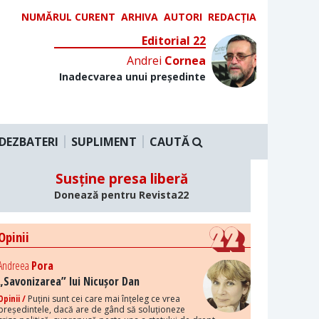
NUMĂRUL CURENT
ARHIVA
AUTORI
REDACȚIA
Editorial 22
Andrei
Cornea
Inadecvarea unui președinte
DEZBATERI
SUPLIMENT
CAUTĂ
Susține presa liberă
Donează pentru Revista22
Opinii
Andreea
Pora
„Savonizarea” lui Nicușor Dan
Opinii /
Puțini sunt cei care mai înțeleg ce vrea
președintele, dacă are de gând să soluționeze