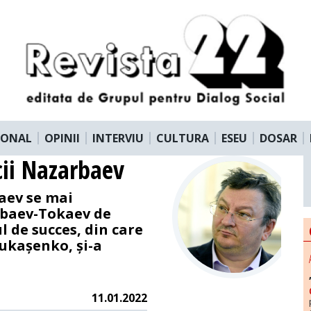
IONAL
OPINII
INTERVIU
CULTURA
ESEU
DOSAR
cii Nazarbaev
aev se mai
rbaev-Tokaev de
l de succes, din care
Lukașenko, și-a
11.01.2022