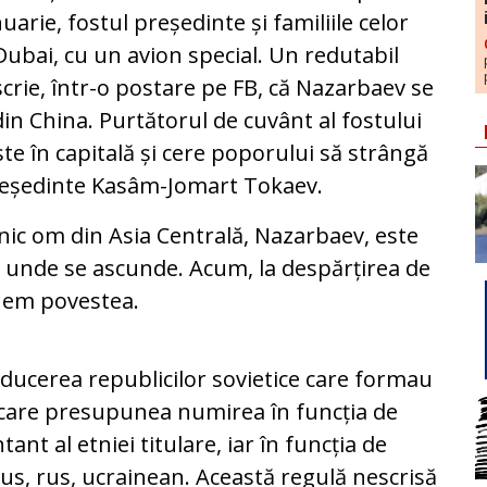
arie, fostul președinte și familiile celor
în Dubai, cu un avion special. Un redutabil
 scrie, într-o postare pe FB, că Nazarbaev se
din China. Purtătorul de cuvânt al fostului
te în capitală și cere poporului să strângă
 președinte Kasâm-Jomart Tokaev.
nic om din Asia Centrală, Nazarbaev, este
e unde se ascunde. Acum, la despărțirea de
unem povestea.
nducerea republicilor sovietice care formau
u care presupunea numirea în funcția de
nt al etniei titulare, iar în funcția de
orus, rus, ucrainean. Această regulă nescrisă