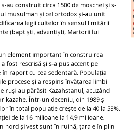
-au construit circa 1500 de moschei și s-
ul musulman și cel ortodox și-au unit
ficarea legii cultelor în sensul limitării
te (baptiști, adventiști, Martorii lui
 un element important în construirea
a a fost rescrisă și s-a pus accent pe
 în raport cu cea sedentară. Populația
ile procese și a respins învățarea limbii
 de ruși au părăsit Kazahstanul, acuzând
or kazahe. Într-un deceniu, din 1989 și
r în total populație crește de la 40 la 53%.
iei de la 16 milioane la 14,9 milioane.
n nord și vest sunt în ruină, țara e în plin