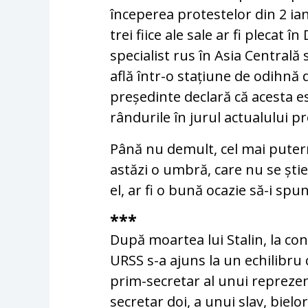
începerea protestelor din 2 ianu
trei fiice ale sale ar fi plecat 
specialist rus în Asia Centrală
află într-o stațiune de odihnă 
președinte declară că acesta es
rândurile în jurul actualului
Până nu demult, cel mai puter
astăzi o umbră, care nu se ști
el, ar fi o bună ocazie să-i sp
***
După moartea lui Stalin, la co
URSS s-a ajuns la un echilibr
prim-secretar al unui reprezenta
secretar doi, a unui slav, biel