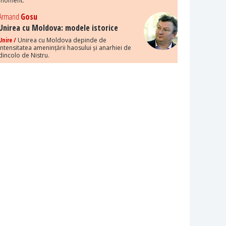
moment.
Armand
Gosu
Unirea cu Moldova: modele istorice
Unire /
Unirea cu Moldova depinde de
intensitatea amenințării haosului și anarhiei de
dincolo de Nistru.