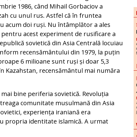
embrie 1986, când Mihail Gorbaciov a
h cu unul rus. Astfel că în fruntea
u acum doi ruși. Nu întâmplător a ales
pentru acest experiment de rusificare a
republică sovietică din Asia Centrală locuiau
onform recensământului din 1979, la puțin
proape 6 milioane sunt ruși și doar 5,3
i, în Kazahstan, recensământul mai număra
mai bine periferia sovietică. Revoluția
 întreaga comunitate musulmană din Asia
vietici, experiența iraniană era
cu propria identitate islamică. A urmat