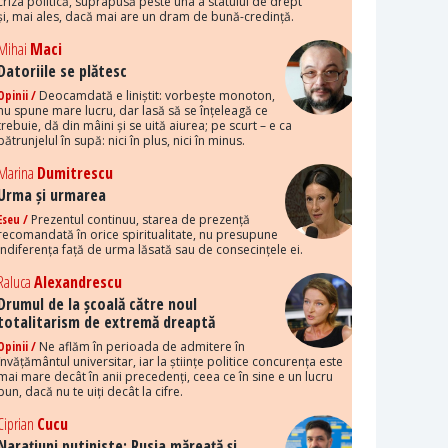
criza politică, suprapusă peste una a statului de drept
și, mai ales, dacă mai are un dram de bună-credință.
Mihai
Maci
Datoriile se plătesc
Opinii /
Deocamdată e liniștit: vorbește monoton,
nu spune mare lucru, dar lasă să se înțeleagă ce
trebuie, dă din mâini și se uită aiurea; pe scurt – e ca
pătrunjelul în supă: nici în plus, nici în minus.
Marina
Dumitrescu
Urma și urmarea
Eseu /
Prezentul continuu, starea de prezență
recomandată în orice spiritualitate, nu presupune
indiferența față de urma lăsată sau de consecințele ei.
Raluca
Alexandrescu
Drumul de la școală către noul
totalitarism de extremă dreaptă
Opinii /
Ne aflăm în perioada de admitere în
învățământul universitar, iar la științe politice concurența este
mai mare decât în anii precedenți, ceea ce în sine e un lucru
bun, dacă nu te uiți decât la cifre.
Ciprian
Cucu
Narațiuni putiniste: Rusia măreață și