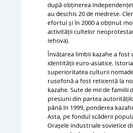
după obținerea independenței s
au deschis 20 de medrese. Cler
efortul și în 2000 a obținut modi
activității cultelor neoprotestan
Iehova).
Învățarea limbii kazahe a fost
identității euro-asiatice. Istori
superioritatea culturii nomade
rusofonă a fost reticentă la no
kazahe. Sute de mii de familii
presiuni din partea autoritățil
până în 1999, ponderea kazahilo
Asta, pe fondul scăderii populaț
Orașele industriale sovietice di