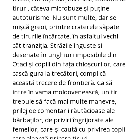
tiruri, câteva microbuze și puține
autoturisme. Nu sunt multe, dar se
mișcă greoi, printre craterele săpate
de tirurile încărcate, în asfaltul vechi
cât tranziția. Străzile înguste și
desenate în unghiuri imposibile din
Otaci și copiii din fața chioșcurilor, care
cască gura la trecători, complică
această trecere de frontieră. Ca să
intre în vama moldovenească, un tir
trebuie să facă mai multe manevre,
prilej de comentarii răutăcioase ale
bărbaților, de priviri îngrijorate ale
femeilor, care-și caută cu privirea copiii
care aleargă printre tiruri.