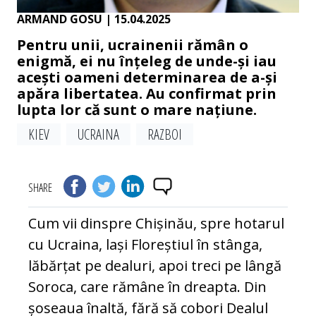
ARMAND GOSU
| 15.04.2025
Pentru unii, ucrainenii rămân o
enigmă, ei nu înțeleg de unde-și iau
acești oameni determinarea de a-și
apăra libertatea. Au confirmat prin
lupta lor că sunt o mare națiune.
KIEV
UCRAINA
RAZBOI
SHARE
Cum vii dinspre Chișinău, spre hotarul
cu Ucraina, lași Floreștiul în stânga,
lăbărțat pe dealuri, apoi treci pe lângă
Soroca, care rămâne în dreapta. Din
șoseaua înaltă, fără să cobori Dealul