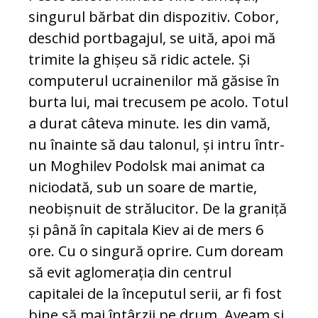
singurul bărbat din dispozitiv. Cobor,
deschid portbagajul, se uită, apoi mă
trimite la ghișeu să ridic actele. Și
computerul ucrainenilor mă găsise în
burta lui, mai trecusem pe acolo. Totul
a durat câteva minute. Ies din vamă,
nu înainte să dau talonul, și intru într-
un Moghilev Podolsk mai animat ca
niciodată, sub un soare de martie,
neobișnuit de strălucitor. De la graniță
și până în capitala Kiev ai de mers 6
ore. Cu o singură oprire. Cum doream
să evit aglomerația din centrul
capitalei de la începutul serii, ar fi fost
bine să mai întârzii pe drum. Aveam și