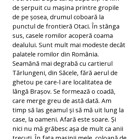
de șerpuit cu mașina printre gropile
de pe șosea, drumul coboară la
punctul de frontieră Otaci. În stânga
sus, casele romilor acoperă coama
dealului. Sunt mult mai modeste decât
palatele romilor din România.
Seamănă mai degrabă cu cartierul
Tărlungeni, din Săcele, fără aerul de
ghetou pe care-l are localitatea de
lângă Brașov. Se formează o coadă,
care merge greu de astă dată. Am
timp să las geamul și să mă uit lung la
case, la oameni. Afară este soare. Și
nici nu mă grăbesc așa de mult ca anii
trecuți. În fața mașinii mele, coloană de