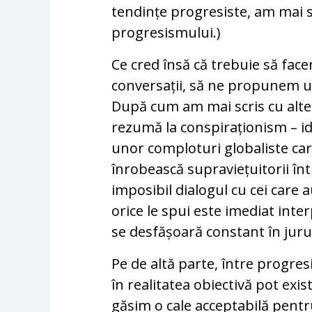
tendințe progresiste, am mai s
progresismului.)
Ce cred însă că trebuie să fa
conversații, să ne propunem u
După cum am mai scris cu alte 
rezumă la conspiraționism – id
unor comploturi globaliste ca
înrobească supraviețuitorii în
imposibil dialogul cu cei care a
orice le spui este imediat inte
se desfășoară constant în juru
Pe de altă parte, între progres
în realitatea obiectivă pot exis
găsim o cale acceptabilă pentru