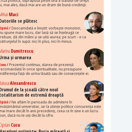
criza politică, suprapusă peste una a statului de drept
și, mai ales, dacă mai are un dram de bună-credință.
Mihai
Maci
Datoriile se plătesc
Opinii /
Deocamdată e liniștit: vorbește monoton,
nu spune mare lucru, dar lasă să se înțeleagă ce
trebuie, dă din mâini și se uită aiurea; pe scurt – e ca
pătrunjelul în supă: nici în plus, nici în minus.
Marina
Dumitrescu
Urma și urmarea
Eseu /
Prezentul continuu, starea de prezență
recomandată în orice spiritualitate, nu presupune
indiferența față de urma lăsată sau de consecințele ei.
Raluca
Alexandrescu
Drumul de la școală către noul
totalitarism de extremă dreaptă
Opinii /
Ne aflăm în perioada de admitere în
învățământul universitar, iar la științe politice concurența este
mai mare decât în anii precedenți, ceea ce în sine e un lucru
bun, dacă nu te uiți decât la cifre.
Ciprian
Cucu
Narațiuni putiniste: Rusia măreață și