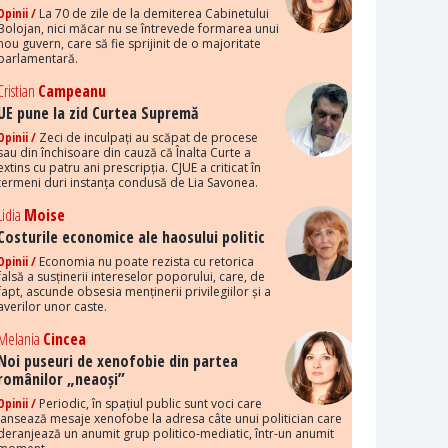
Opinii /
La 70 de zile de la demiterea Cabinetului
Bolojan, nici măcar nu se întrevede formarea unui
nou guvern, care să fie sprijinit de o majoritate
parlamentară.
Cristian
Campeanu
UE pune la zid Curtea Supremă
Opinii /
Zeci de inculpați au scăpat de procese
sau din închisoare din cauză că Înalta Curte a
extins cu patru ani prescripția. CJUE a criticat în
termeni duri instanța condusă de Lia Savonea.
Lidia
Moise
Costurile economice ale haosului politic
Opinii /
Economia nu poate rezista cu retorica
falsă a susținerii intereselor poporului, care, de
fapt, ascunde obsesia menținerii privilegiilor și a
averilor unor caste.
Melania
Cincea
Noi puseuri de xenofobie din partea
românilor „neaoși”
Opinii /
Periodic, în spațiul public sunt voci care
lansează mesaje xenofobe la adresa câte unui politician care
deranjează un anumit grup politico-mediatic, într-un anumit