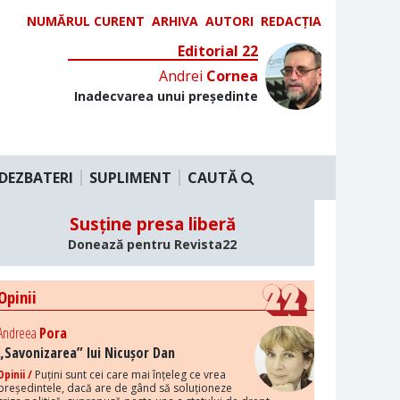
NUMĂRUL CURENT
ARHIVA
AUTORI
REDACȚIA
Editorial 22
Andrei
Cornea
Inadecvarea unui președinte
DEZBATERI
SUPLIMENT
CAUTĂ
Susține presa liberă
Donează pentru Revista22
Opinii
Andreea
Pora
„Savonizarea” lui Nicușor Dan
Opinii /
Puțini sunt cei care mai înțeleg ce vrea
președintele, dacă are de gând să soluționeze