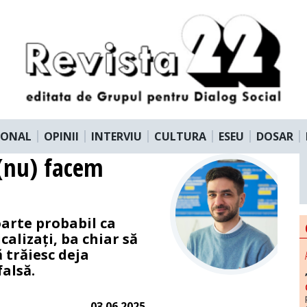
IONAL
OPINII
INTERVIU
CULTURA
ESEU
DOSAR
 (nu) facem
oarte probabil ca
alizați, ba chiar să
 trăiesc deja
alsă.
03.06.2025