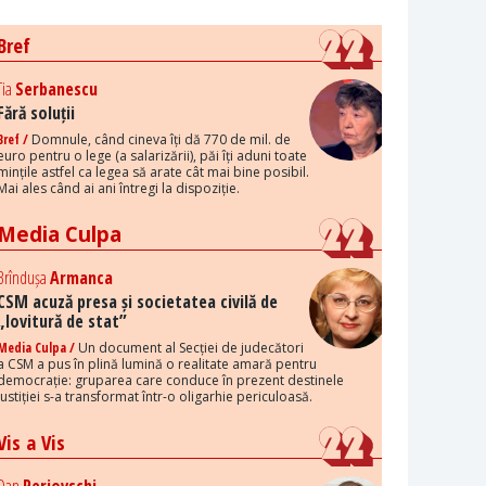
Bref
Tia
Serbanescu
Fără soluții
Bref /
Domnule, când cineva îți dă 770 de mil. de
euro pentru o lege (a salarizării), păi îți aduni toate
mințile astfel ca legea să arate cât mai bine posibil.
Mai ales când ai ani întregi la dispoziție.
Media Culpa
Brîndușa
Armanca
CSM acuză presa și societatea civilă de
„lovitură de stat”
Media Culpa /
Un document al Secției de judecători
a CSM a pus în plină lumină o realitate amară pentru
democrație: gruparea care conduce în prezent destinele
justiției s-a transformat într-o oligarhie periculoasă.
Vis a Vis