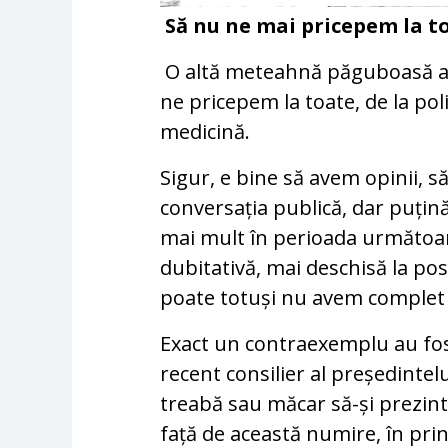
Să nu ne mai pricepem la toa
O altă meteahnă păguboasă a 
ne pricepem la toate, de la poli
medicină.
Sigur, e bine să avem opinii, 
conversația publică, dar puțină
mai mult în perioada următoare
dubitativă, mai deschisă la po
poate totuși nu avem complet
Exact un contraexemplu au fos
recent consilier al președintel
treabă sau măcar să-și prezinte
față de această numire, în pri