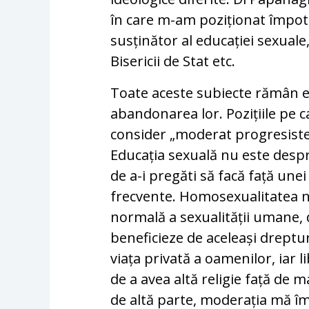
în care m-am poziționat împot
susținător al educației sexuale
Bisericii de Stat etc.
Toate aceste subiecte rămân e
abandonarea lor. Pozițiile pe c
consider „moderat progresiste
Educația sexuală nu este despre
de a-i pregăti să facă față un
frecvente. Homosexualitatea nu 
normală a sexualității umane, 
beneficieze de aceleași drepturi 
viața privată a oamenilor, iar 
de a avea altă religie față de m
de altă parte, moderația mă î