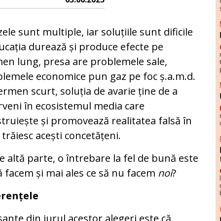
ele sunt multiple, iar soluțiile sunt dificile
ucația durează și produce efecte pe
en lung, presa are problemele sale,
lemele economice pun gaz pe foc ș.a.m.d.
ermen scurt, soluția de avarie ține de a
rveni în ecosistemul media care
truiește și promovează realitatea falsă în
 trăiesc acești concetățeni.
e altă parte, o întrebare la fel de bună este
ă facem și mai ales ce să nu facem
noi
?
erențele
ante din jurul acestor alegeri este că