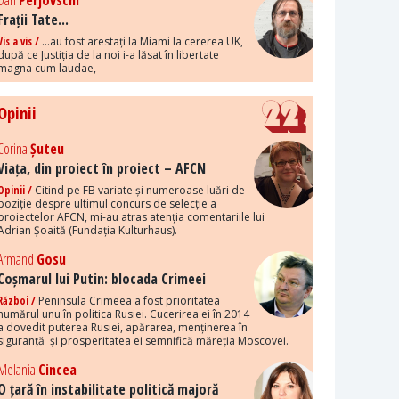
Dan
Perjovschi
Frații Tate...
Vis a vis /
...au fost arestați la Miami la cererea UK,
după ce Justiția de la noi i-a lăsat în libertate
magna cum laudae,
Opinii
Corina
Șuteu
Viața, din proiect în proiect – AFCN
Opinii /
Citind pe FB variate și numeroase luări de
poziție despre ultimul concurs de selecție a
proiectelor AFCN, mi-au atras atenția comentariile lui
Adrian Șoaită (Fundația Kulturhaus).
Armand
Gosu
Coșmarul lui Putin: blocada Crimeei
Război /
Peninsula Crimeea a fost prioritatea
numărul unu în politica Rusiei. Cucerirea ei în 2014
a dovedit puterea Rusiei, apărarea, menținerea în
siguranță și prosperitatea ei semnifică măreția Moscovei.
Melania
Cincea
O țară în instabilitate politică majoră