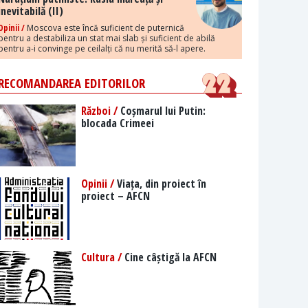
inevitabilă (II)
Opinii /
Moscova este încă suficient de puternică
pentru a destabiliza un stat mai slab și suficient de abilă
pentru a-i convinge pe ceilalți că nu merită să-l apere.
RECOMANDAREA EDITORILOR
Război /
Coșmarul lui Putin:
blocada Crimeei
Opinii /
Viața, din proiect în
proiect – AFCN
Cultura /
Cine câștigă la AFCN