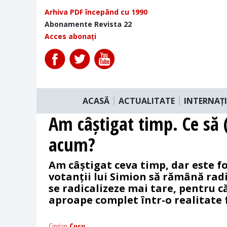
Arhiva PDF începând cu 1990
Abonamente Revista 22
Acces abonați
ACASĂ
ACTUALITATE
INTERNAȚ
Am câștigat timp. Ce să
acum?
Am câștigat ceva timp, dar este f
votanții lui Simion să rămână radic
se radicalizeze mai tare, pentru că
aproape complet într-o realitate f
Ciprian
Cucu