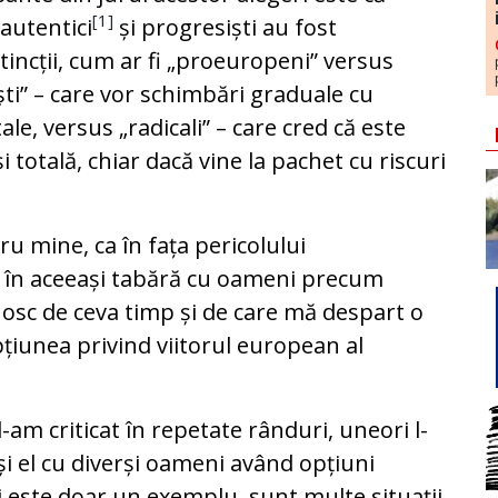
[1]
 autentici
și progresiști au fost
tincții, cum ar fi „proeuropeni” versus
ti” – care vor schimbări graduale cu
le, versus „radicali” – care cred că este
totală, chiar dacă vine la pachet cu riscuri
ru mine, ca în fața pericolului
 în aceeași tabără cu oameni precum
nosc de ceva timp și de care mă despart o
pțiunea privind viitorul european al
-am criticat în repetate rânduri, uneori l-
 și el cu diverși oameni având opțiuni
i este doar un exemplu, sunt multe situații