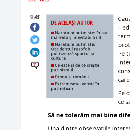
SHARE
Cauz
DE ACELAȘI AUTOR
– ed
Narațiuni putiniste: Rusia
term
măreață și inevitabilă (II)
prob
Narațiuni putiniste:
Occidentul rusofob
Pe t
politizează sportul și
cultura
inte
11
Ce este și de ce crește
putinismul
cons
Drona și românii
care
Extremismul vopsit în
patriotism
Pe d
ce s
Să ne tolerăm mai bine dif
Una dintre observațiile interes