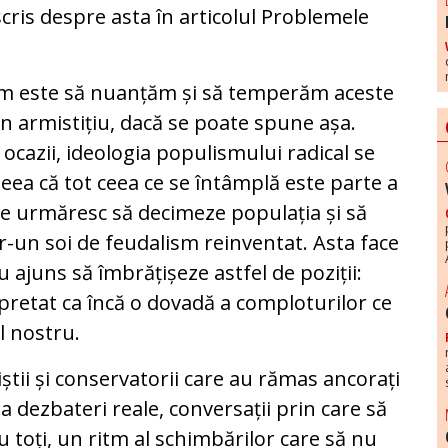
cris despre asta în articolul Problemele
cem este să nuanțăm și să temperăm aceste
n armistițiu, dacă se poate spune așa.
ocazii, ideologia populismului radical se
eea că tot ceea ce se întâmplă este parte a
re urmăresc să decimeze populația și să
tr-un soi de feudalism reinventat. Asta face
u ajuns să îmbrățișeze astfel de poziții:
rpretat ca încă o dovadă a comploturilor ce
l nostru.
iștii și conservatorii care au rămas ancorați
ta dezbateri reale, conversații prin care să
 toți, un ritm al schimbărilor care să nu