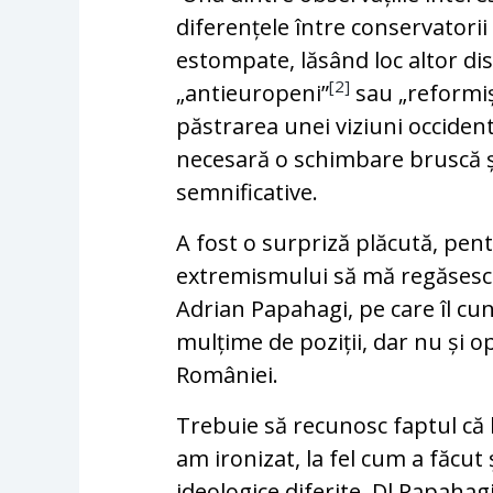
diferențele între conservatorii
estompate, lăsând loc altor dis
[2]
„antieuropeni”
sau „reformiș
păstrarea unei viziuni occidenta
necesară o schimbare bruscă și 
semnificative.
A fost o surpriză plăcută, pent
extremismului să mă regăsesc
Adrian Papahagi, pe care îl cu
mulțime de poziții, dar nu și o
României.
Trebuie să recunosc faptul că l
am ironizat, la fel cum a făcut
ideologice diferite. Dl Papahag