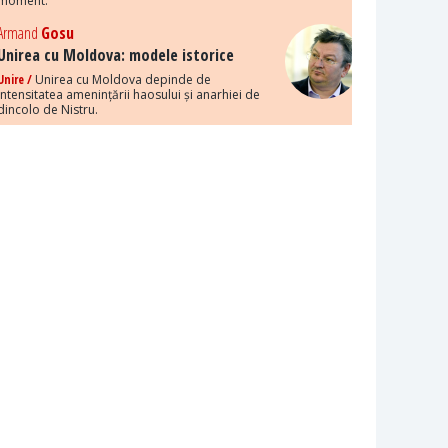
moment.
Armand
Gosu
Unirea cu Moldova: modele istorice
Unire /
Unirea cu Moldova depinde de
intensitatea amenințării haosului și anarhiei de
dincolo de Nistru.