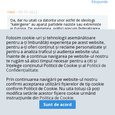
Răspunde
mike -
05-31-2022
Da, dar nu uitati ca datorita unor astfel de ideologii
"kalergiene" au aparut partidele naziste sau extremiste
in Europa. De asemenea, politici precum federalizarea
Europei sau stabilirea de cote de migranti, au determinat
iesirea Marii Britanii din UE. Stangistii se joaca cu focul si
Folosim cookie-uri și tehnologii asemănătoare
urmaresc anumite politici bizare, fara a tine seama de
pentru a-ți îmbunătăți experiența pe acest website,
specificul cultural al popoarelor europene. UE nu
pentru a-ți oferi conținut și reclame personalizate și
reprezinta doar Germania sau Franta si "visele" lor
pentru a analiza traficul și audiența website-ului.
hegemonice, ci reprezinta totalitatea popoarelor
Înainte de a continua navigarea pe website-ul nostru
europene si guvernelor nationale. Altfel, UE s-ar putea
te rugăm să aloci timpul necesar pentru a citi și
transforma intr-un "club" exclusivist in care selectia s-ar
înțelege conținutul Politicii de Cookie și al
Politicii de
putea face doar in functie de politicile germane si
franceze. Ideea de "inlocuire" a raselor nu este realista
Confidențialitate
.
deocamdata, chiar daca intr-adevar, "peisajul" social
european lasa de dorit in urma politicilor europene de
Prin continuarea navigării pe website-ul nostru
acceptare a tuturor natiunilor, raselor si religiilor de pe
confirmi acceptarea utilizării fișierelor de tip cookie
Glob. Nu este prea placut sa traiesti intr-un oras precum
conform Politicii de Cookie. Nu uita totuși că poți
Bruxelles, de exemplu, sau in mici orasele franceze in
modifica setările acestor fișiere cookie urmând
care 90% dintre locuitori sunt musulmani, amintind de
instrucțiunile din
Politica de Cookie.
orasele Orientului Mijlociu. Toate aceste reactii de
respingere a imigrantilor din societatile vestice isi au
Sunt de acord
originea in migratia necontrolata agreata de politicile UE,
precum si in calitatea proasta a imigratiei comparativ cu
SUA. Decenii la rand, americanii au acceptat doar