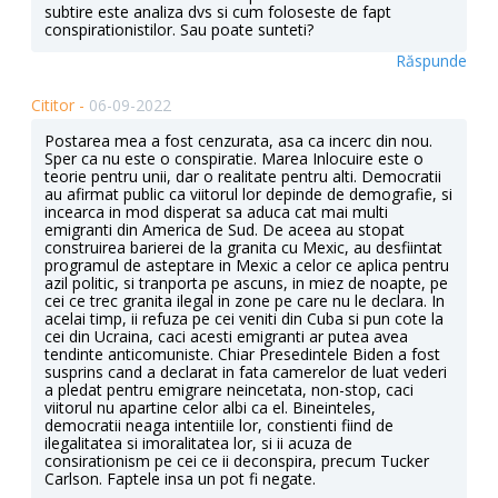
subtire este analiza dvs si cum foloseste de fapt
conspirationistilor. Sau poate sunteti?
Răspunde
Cititor -
06-09-2022
Postarea mea a fost cenzurata, asa ca incerc din nou.
Sper ca nu este o conspiratie. Marea Inlocuire este o
teorie pentru unii, dar o realitate pentru alti. Democratii
au afirmat public ca viitorul lor depinde de demografie, si
incearca in mod disperat sa aduca cat mai multi
emigranti din America de Sud. De aceea au stopat
construirea barierei de la granita cu Mexic, au desfiintat
programul de asteptare in Mexic a celor ce aplica pentru
azil politic, si tranporta pe ascuns, in miez de noapte, pe
cei ce trec granita ilegal in zone pe care nu le declara. In
acelai timp, ii refuza pe cei veniti din Cuba si pun cote la
cei din Ucraina, caci acesti emigranti ar putea avea
tendinte anticomuniste. Chiar Presedintele Biden a fost
susprins cand a declarat in fata camerelor de luat vederi
a pledat pentru emigrare neincetata, non-stop, caci
viitorul nu apartine celor albi ca el. Bineinteles,
democratii neaga intentiile lor, constienti fiind de
ilegalitatea si imoralitatea lor, si ii acuza de
consirationism pe cei ce ii deconspira, precum Tucker
Carlson. Faptele insa un pot fi negate.