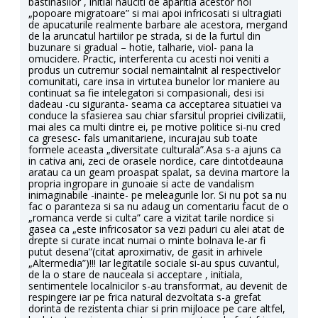
bastinasilor , initial nauciti de aparitia acestor noi
„popoare migratoare” si mai apoi infricosati si ultragiati
de apucaturile realmente barbare ale acestora, mergand
de la aruncatul hartiilor pe strada, si de la furtul din
buzunare si gradual – hotie, talharie, viol- pana la
omucidere. Practic, interferenta cu acesti noi veniti a
produs un cutremur social nemaintalnit al respectivelor
comunitati, care insa in virtutea bunelor lor maniere au
continuat sa fie intelegatori si compasionali, desi isi
dadeau -cu siguranta- seama ca acceptarea situatiei va
conduce la sfasierea sau chiar sfarsitul propriei civilizatii,
mai ales ca multi dintre ei, pe motive politice si-nu cred
ca gresesc- fals umanitariene, incurajau sub toate
formele aceasta „diversitate culturala”.Asa s-a ajuns ca
in cativa ani, zeci de orasele nordice, care dintotdeauna
aratau ca un geam proaspat spalat, sa devina martore la
propria ingropare in gunoaie si acte de vandalism
inimaginabile -inainte- pe meleagurile lor. Si nu pot sa nu
fac o paranteza si sa nu adaug un comentariu facut de o
„romanca verde si culta” care a vizitat tarile nordice si
gasea ca „este infricosator sa vezi paduri cu alei atat de
drepte si curate incat numai o minte bolnava le-ar fi
putut desena”(citat aproximativ, de gasit in arhivele
„Altermedia”)!!! Iar legitatile sociale si-au spus cuvantul,
de la o stare de nauceala si acceptare , initiala,
sentimentele localnicilor s-au transformat, au devenit de
respingere iar pe frica natural dezvoltata s-a grefat
dorinta de rezistenta chiar si prin mijloace pe care altfel,