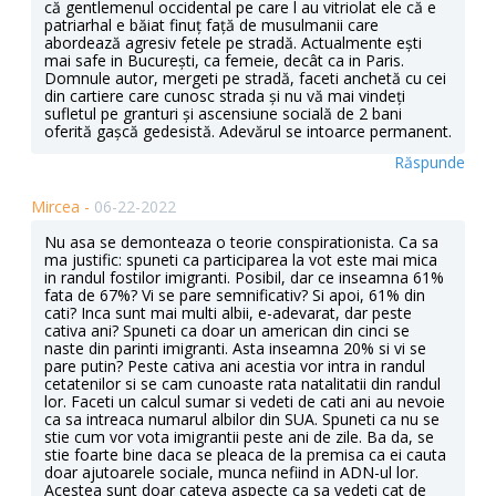
că gentlemenul occidental pe care l au vitriolat ele că e
patriarhal e băiat finuț față de musulmanii care
abordează agresiv fetele pe stradă. Actualmente ești
mai safe in București, ca femeie, decât ca in Paris.
Domnule autor, mergeti pe stradă, faceti anchetă cu cei
din cartiere care cunosc strada și nu vă mai vindeți
sufletul pe granturi și ascensiune socială de 2 bani
oferită gașcă gedesistă. Adevărul se intoarce permanent.
Răspunde
Mircea -
06-22-2022
Nu asa se demonteaza o teorie conspirationista. Ca sa
ma justific: spuneti ca participarea la vot este mai mica
in randul fostilor imigranti. Posibil, dar ce inseamna 61%
fata de 67%? Vi se pare semnificativ? Si apoi, 61% din
cati? Inca sunt mai multi albii, e-adevarat, dar peste
cativa ani? Spuneti ca doar un american din cinci se
naste din parinti imigranti. Asta inseamna 20% si vi se
pare putin? Peste cativa ani acestia vor intra in randul
cetatenilor si se cam cunoaste rata natalitatii din randul
lor. Faceti un calcul sumar si vedeti de cati ani au nevoie
ca sa intreaca numarul albilor din SUA. Spuneti ca nu se
stie cum vor vota imigrantii peste ani de zile. Ba da, se
stie foarte bine daca se pleaca de la premisa ca ei cauta
doar ajutoarele sociale, munca nefiind in ADN-ul lor.
Acestea sunt doar cateva aspecte ca sa vedeti cat de