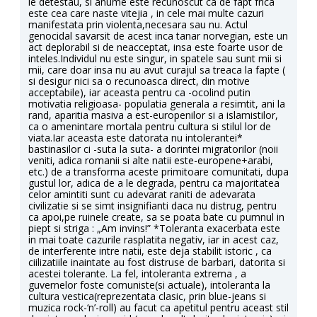
le detestau, si anume este recunoscut ca de fapt frica
este cea care naste vitejia , in cele mai multe cazuri
manifestata prin violenta,necesara sau nu. Actul
genocidal savarsit de acest inca tanar norvegian, este un
act deplorabil si de neacceptat, insa este foarte usor de
inteles.Individul nu este singur, in spatele sau sunt mii si
mii, care doar insa nu au avut curajul sa treaca la fapte (
si desigur nici sa o recunoasca direct, din motive
acceptabile), iar aceasta pentru ca -ocolind putin
motivatia religioasa- populatia generala a resimtit, ani la
rand, aparitia masiva a est-europenilor si a islamistilor,
ca o amenintare mortala pentru cultura si stilul lor de
viata.Iar aceasta este datorata nu intolerantei*
bastinasilor ci -suta la suta- a dorintei migratorilor (noii
veniti, adica romanii si alte natii este-europene+arabi,
etc.) de a transforma aceste primitoare comunitati, dupa
gustul lor, adica de a le degrada, pentru ca majoritatea
celor amintiti sunt cu adevarat raniti de adevarata
civilizatie si se simt insignifianti daca nu distrug, pentru
ca apoi,pe ruinele create, sa se poata bate cu pumnul in
piept si striga : „Am invins!” *Toleranta exacerbata este
in mai toate cazurile rasplatita negativ, iar in acest caz,
de interferente intre natii, este deja stabilit istoric , ca
ciilizatiile inaintate au fost distruse de barbari, datorita si
acestei tolerante. La fel, intoleranta extrema , a
guvernelor foste comuniste(si actuale), intoleranta la
cultura vestica(reprezentata clasic, prin blue-jeans si
muzica rock-‘n’-roll) au facut ca apetitul pentru aceast stil