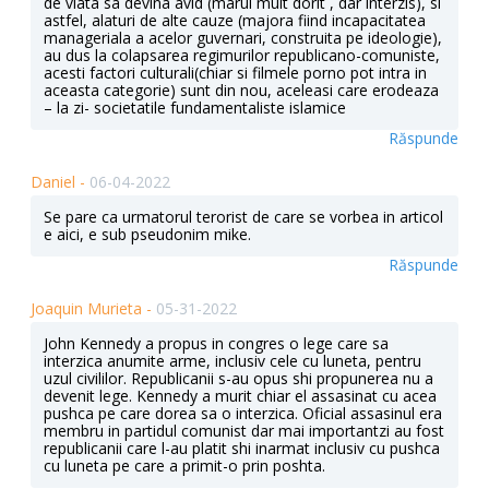
de viata sa devina avid (marul mult dorit , dar interzis), si
astfel, alaturi de alte cauze (majora fiind incapacitatea
manageriala a acelor guvernari, construita pe ideologie),
au dus la colapsarea regimurilor republicano-comuniste,
acesti factori culturali(chiar si filmele porno pot intra in
aceasta categorie) sunt din nou, aceleasi care erodeaza
– la zi- societatile fundamentaliste islamice
Răspunde
Daniel -
06-04-2022
Se pare ca urmatorul terorist de care se vorbea in articol
e aici, e sub pseudonim mike.
Răspunde
Joaquin Murieta -
05-31-2022
John Kennedy a propus in congres o lege care sa
interzica anumite arme, inclusiv cele cu luneta, pentru
uzul civililor. Republicanii s-au opus shi propunerea nu a
devenit lege. Kennedy a murit chiar el assasinat cu acea
pushca pe care dorea sa o interzica. Oficial assasinul era
membru in partidul comunist dar mai importantzi au fost
republicanii care l-au platit shi inarmat inclusiv cu pushca
cu luneta pe care a primit-o prin poshta.