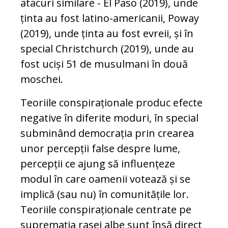
atacuri similare - El Paso (2019), unde
ținta au fost latino-americanii, Poway
(2019), unde ținta au fost evreii, și în
special Christchurch (2019), unde au
fost uciși 51 de musulmani în două
moschei.
Teoriile conspiraționale produc efecte
negative în diferite moduri, în special
subminând democrația prin crearea
unor percepții false despre lume,
percepții ce ajung să influențeze
modul în care oamenii votează și se
implică (sau nu) în comunitățile lor.
Teoriile conspiraționale centrate pe
supremația rasei albe sunt însă direct