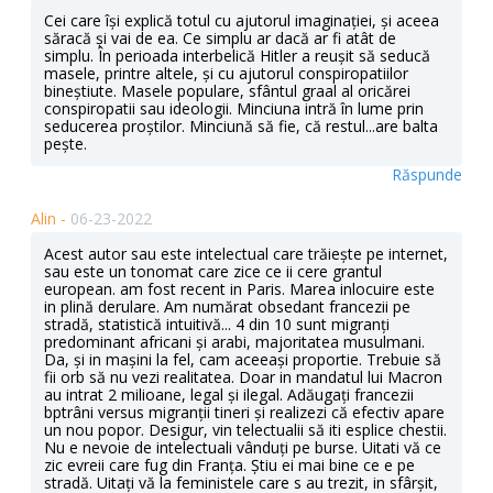
Cei care își explică totul cu ajutorul imaginației, și aceea
săracă și vai de ea. Ce simplu ar dacă ar fi atât de
simplu. În perioada interbelică Hitler a reușit să seducă
masele, printre altele, și cu ajutorul conspiropatiilor
bineștiute. Masele populare, sfântul graal al oricărei
conspiropatii sau ideologii. Minciuna intră în lume prin
seducerea proștilor. Minciună să fie, că restul...are balta
pește.
Răspunde
Alin -
06-23-2022
Acest autor sau este intelectual care trăiește pe internet,
sau este un tonomat care zice ce ii cere grantul
european. am fost recent in Paris. Marea inlocuire este
in plină derulare. Am numărat obsedant francezii pe
stradă, statistică intuitivă... 4 din 10 sunt migranți
predominant africani și arabi, majoritatea musulmani.
Da, și in mașini la fel, cam aceeași proportie. Trebuie să
fii orb să nu vezi realitatea. Doar in mandatul lui Macron
au intrat 2 milioane, legal și ilegal. Adăugați francezii
bptrâni versus migranții tineri și realizezi că efectiv apare
un nou popor. Desigur, vin telectualii să iti esplice chestii.
Nu e nevoie de intelectuali vânduți pe burse. Uitati vă ce
zic evreii care fug din Franța. Știu ei mai bine ce e pe
stradă. Uitați vă la feministele care s au trezit, in sfârșit,