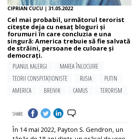
CIPRIAN CUCU
| 31.05.2022
Cel mai probabil, următorul terorist
citește deja cu nesaț bloguri și
forumuri în care concluzia e una
singură: America trebuie să fie salvată
de străini, persoane de culoare și
democrați.
PLANUL KALERGI
MAREA ÎNLOCUIRE
TEORII CONSPITAȚIONISTE
RUSIA
PUTIN
AMERICA
BREIVIK
CAMUS
TERORISM
SHARE
În 14 mai 2022, Payton S. Gendron, un
tânăr de 18 ani dintr-un orășel de vreo