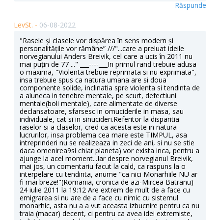
Răspunde
LevSt. -
06-08-2022
"Rasele și clasele vor dispărea în sens modern și
personalitățile vor rămâne” ///"...care a preluat ideile
norvegianului Anders Breivik, cel care a ucis în 2011 nu
mai puțin de 77 ..." ___----___In primul rand trebuie adusa
o maxima, "Violenta trebuie reprimata si nu exprimata",
insa trebuie spus ca natura umana are si doua
componente solide, inclinatia spre violenta si tendinta de
a aluneca in tenebre mentale, pe scurt, defectiuni
mentale(boli mentale), care alimentate de diverse
declansatoare, sfarsesc in omuciderile in masa, sau
individuale, cat si in sinucideri.Referitor la disparitia
raselor si a claselor, cred ca acesta este in natura
lucrurilor, insa problema cea mare este TIMPUL, asa
intreprinderi nu se realizeaza in zeci de ani, si nu se stie
daca omenirea9si chiar planeta) vor exista inca, pentru a
ajunge la acel moment...Iar despre norvegianul Breivik,
mai jos, un comentariu facut la cald, ca raspuns la o
interpelare cu tendinta, anume "ca nici Monarhiile NU ar
fi mai breze!"(Romania, cronica de azi-Mircea Batranu)
24 iulie 2011 la 19:12 Are extrem de mult de a face cu
emigrarea si nu are de a face cu nimic cu sistemul
monarhic, asta nu a a vut aceasta izbucnire pentru ca nu
traia (macar) decent, ci pentru ca avea idei extremiste,