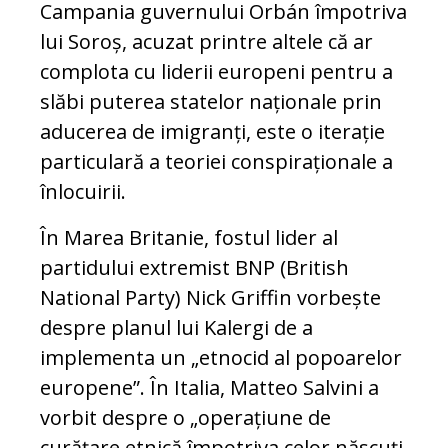
Campania guvernului Orbán împotriva
lui Soroș, acuzat printre altele că ar
complota cu liderii europeni pentru a
slăbi puterea statelor naționale prin
aducerea de imigranți, este o iterație
particulară a teoriei conspiraționale a
înlocuirii.
În Marea Britanie, fostul lider al
partidului extremist BNP (British
National Party) Nick Griffin vorbește
despre planul lui Kalergi de a
implementa un „etnocid al popoarelor
europene”. În Italia, Matteo Salvini a
vorbit despre o „operațiune de
curățare etnică împotriva celor născuți