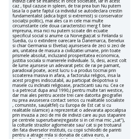
indivizi care se intalnesc in orice societate, iar in acest
caz , tipul cazuse in spleen, de trai prea bun Nu putem
lasa la o parte faptul ca individul se autodeclara crestin
fundamentalist (adica bigot si extremist) si conservator
social(si politic), mai ales ca in cele mai multe
circumstante cele doua caracteristici merg f. bine
impreuna, insa nici nu putem scoate din ecuatie
specificul social si anume ca Norvegia(cat si Finlanda si
Suedia, cu o extindere oarecare la Danemarca, Benelux
si chiar Germania si Elvetia) ajunsesera de zeci si zeci de
ani, unitatea de masura a civilizatiei umane, prin toate
prismele absolut, incluzand prosperitatea economica,
justitia sociala si manierele individuale. Si, desi, acest colt
de lume ajunsese un adevarat petic de rai pe pamant,
paradoxal poate, acest lucru s-a produs tocmai prin
scoaterea masiva in afara, a factorului religios, insa la
acest progres indiscutabil, au participat deopotriva si
masele cu inclinatii religioase, practicanti sau nu. Cea ce
s-a petrecut dupa anul 1990,( pentru multe tari westice,
dar mai ales pentru aceste trei care datorita geografiei
nu prea avusesera contact serios cu realitatile socialiste
, comuniste, sau(altfel) cu Europa de Est cat si cu
realitatile islamice) a reprezentat o adevarata apocalipsa
prin invazia a zeci de mii de indivizi care au pus stapanire
pe centrele superurbane(regasite si in cel mai mic „sat”),
la colturile strazilor aglomerate sau/ cat si pe trotuarul
din fata diverselor institutii, cu copii schiloditi de parinti
pentru a atrage mila si donatia de cativa euro, a