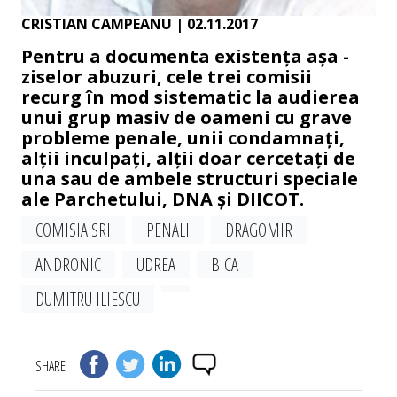
CRISTIAN CAMPEANU
| 02.11.2017
Pentru a documenta existența așa -
ziselor abuzuri, cele trei comisii
recurg în mod sistematic la audierea
unui grup masiv de oameni cu grave
probleme penale, unii condamnați,
alții inculpați, alții doar cercetați de
una sau de ambele structuri speciale
ale Parchetului, DNA și DIICOT.
COMISIA SRI
PENALI
DRAGOMIR
ANDRONIC
UDREA
BICA
DUMITRU ILIESCU
SHARE