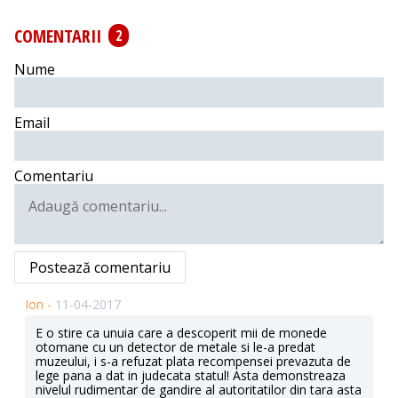
COMENTARII
2
Nume
Email
Comentariu
Postează comentariu
Ion -
11-04-2017
E o stire ca unuia care a descoperit mii de monede
otomane cu un detector de metale si le-a predat
muzeului, i s-a refuzat plata recompensei prevazuta de
lege pana a dat in judecata statul! Asta demonstreaza
nivelul rudimentar de gandire al autoritatilor din tara asta