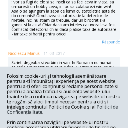
: vor sa fugi de ele si sa inseli ca sa faci ceva in viata, sa
urmaresti un hobby ceva, in loc sa colaborezi win-win!
Asa o sa ajungem la sapa de lemn cu statolatria asta de
tip comunist! Omul avea si autorizatie la detector de
metale, nici nu stiam ca trebuie, dar un birocrat s-a
gandit si la asta! Chiar daca am inteles ca unora le-a fost
confiscat detectorul chiar daca platise taxa de autorizare
- iar taxe si hartii pentru orice!
Răspunde
Nicolescu Marius -
11-03-2017
Scrieti degeaba si vorbim in van. In Romania nu numai
cei/cele enumerati/e sunt in culpa. Nu zice nimeni ca nu
sunt in culpa. Dar DNA in ce situatie se afla? Cred ca
Folosim cookie-uri și tehnologii asemănătoare
dupa dosarele nerezolvate (Microsoft si EADS),
pentru a-ți îmbunătăți experiența pe acest website,
condamnarile sau disculparile dupa ochi frumosi
(Pescariu, Niro s.a.), amanarile sine die, pana spre
pentru a-ți oferi conținut și reclame personalizate și
prescriere ale anumitor dosare, n-o sa mai putem numi
pentru a analiza traficul și audiența website-ului.
DNA Justitia ingenua. Prea bate la ochi. Cea mai buna
Înainte de a continua navigarea pe website-ul nostru
justitie ar face-o frica. Ce-ar fi sa le taiem o manuta
te rugăm să aloci timpul necesar pentru a citi și
pentru fiecare 10.000 euro furate? Ptiu, drace, cine m-o
înțelege conținutul Politicii de Cookie și al
Politicii de
fi pus sa pun prag la furat tocmai acum!? Ce ziceti? Cred
Confidențialitate
.
ca am avea un Parlament alcatuit in majoritate din
ciungi. Fara o astfel de masura ne vom scalda in aceeasi
Prin continuarea navigării pe website-ul nostru
mocirla mizerabila iar ei isi vor imparti Dunarea,
dealurile, muntii si campiile si ne vor privi cu aceeasi ochi
confirmi acceptarea utilizării fișierelor de tip cookie