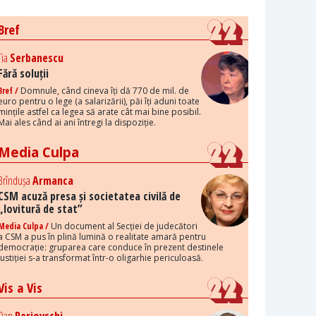
Bref
Tia
Serbanescu
Fără soluții
Bref /
Domnule, când cineva îți dă 770 de mil. de
euro pentru o lege (a salarizării), păi îți aduni toate
mințile astfel ca legea să arate cât mai bine posibil.
Mai ales când ai ani întregi la dispoziție.
Media Culpa
Brîndușa
Armanca
CSM acuză presa și societatea civilă de
„lovitură de stat”
Media Culpa /
Un document al Secției de judecători
a CSM a pus în plină lumină o realitate amară pentru
democrație: gruparea care conduce în prezent destinele
justiției s-a transformat într-o oligarhie periculoasă.
Vis a Vis