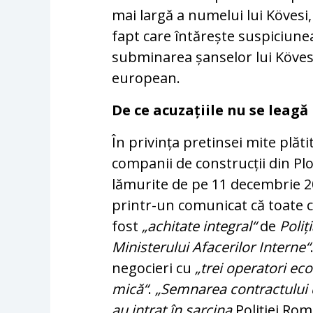
mai largă a numelui lui Kövesi, 
fapt care întărește suspiciune
subminarea șanselor lui Kövesi
european.
De ce acuzațiile nu se leagă
În privința pretinsei mite plăt
companii de construcții din Plo
lămurite de pe 11 decembrie 2
printr-un comunicat că toate c
fost
„achitate integral“
de
Poli
Ministerului Afacerilor Interne“
negocieri cu
„trei operatori ec
mică“
.
„Semnarea contractului d
au intrat în sarcina
Poliției Ro