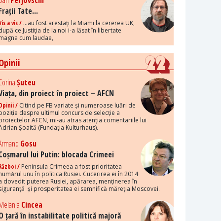
Dan
Perjovschi
Frații Tate...
Vis a vis /
...au fost arestați la Miami la cererea UK,
după ce Justiția de la noi i-a lăsat în libertate
magna cum laudae,
Opinii
Corina
Șuteu
Viața, din proiect în proiect – AFCN
Opinii /
Citind pe FB variate și numeroase luări de
poziție despre ultimul concurs de selecție a
proiectelor AFCN, mi-au atras atenția comentariile lui
Adrian Șoaită (Fundația Kulturhaus).
Armand
Gosu
Coșmarul lui Putin: blocada Crimeei
Război /
Peninsula Crimeea a fost prioritatea
numărul unu în politica Rusiei. Cucerirea ei în 2014
a dovedit puterea Rusiei, apărarea, menținerea în
siguranță și prosperitatea ei semnifică măreția Moscovei.
Melania
Cincea
O țară în instabilitate politică majoră