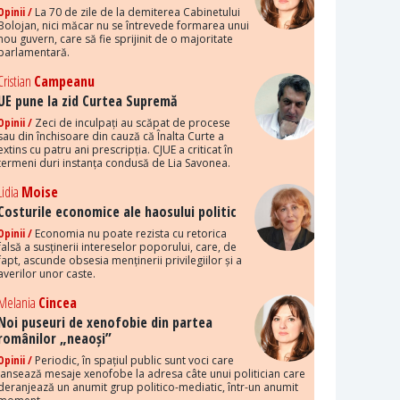
Opinii /
La 70 de zile de la demiterea Cabinetului
Bolojan, nici măcar nu se întrevede formarea unui
nou guvern, care să fie sprijinit de o majoritate
parlamentară.
Cristian
Campeanu
UE pune la zid Curtea Supremă
Opinii /
Zeci de inculpați au scăpat de procese
sau din închisoare din cauză că Înalta Curte a
extins cu patru ani prescripția. CJUE a criticat în
termeni duri instanța condusă de Lia Savonea.
Lidia
Moise
Costurile economice ale haosului politic
Opinii /
Economia nu poate rezista cu retorica
falsă a susținerii intereselor poporului, care, de
fapt, ascunde obsesia menținerii privilegiilor și a
averilor unor caste.
Melania
Cincea
Noi puseuri de xenofobie din partea
românilor „neaoși”
Opinii /
Periodic, în spațiul public sunt voci care
lansează mesaje xenofobe la adresa câte unui politician care
deranjează un anumit grup politico-mediatic, într-un anumit