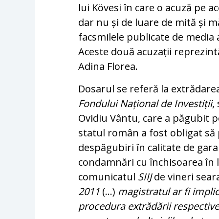
lui Kövesi în care o acuză pe ac
dar nu și de luare de mită și 
fac­smilele publicate de media a
Aceste două acuzații reprezint
Adina Florea.
Dosarul se referă la extrădarea
Fondului Național de Investiții
,
Ovidiu Vântu, care a păgubit p
statul român a fost obligat să
despăgubiri în calitate de gar
condamnări cu închisoarea în li
comunicatul
SIIJ
de vineri sear
2011
(...)
magistratul ar fi impli
procedura extrădării respecti