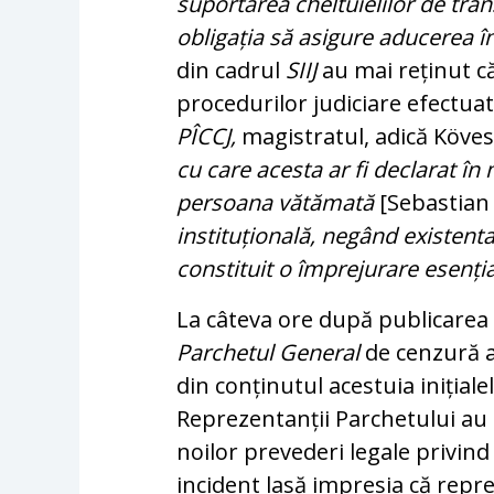
suportarea cheltuielilor de tr
obligația să asigure aducerea 
din cadrul
SIIJ
au mai reținut că
procedurilor judiciare efectua
PÎCCJ,
magistratul, adică Kövesi
cu care acesta ar fi declarat în
persoana vătămată
[Sebastian 
instituțională, negând existenta 
constituit o împrejurare esenți
La câteva ore după publicarea 
Parchetul General
de cenzură a 
din conținutul acestuia inițiale
Reprezentanții Parchetului au
noilor prevederi legale privin
incident lasă impresia că repr