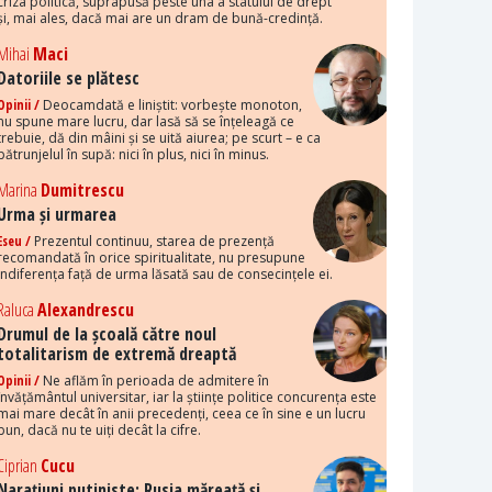
criza politică, suprapusă peste una a statului de drept
și, mai ales, dacă mai are un dram de bună-credință.
Mihai
Maci
Datoriile se plătesc
Opinii /
Deocamdată e liniștit: vorbește monoton,
nu spune mare lucru, dar lasă să se înțeleagă ce
trebuie, dă din mâini și se uită aiurea; pe scurt – e ca
pătrunjelul în supă: nici în plus, nici în minus.
Marina
Dumitrescu
Urma și urmarea
Eseu /
Prezentul continuu, starea de prezență
recomandată în orice spiritualitate, nu presupune
indiferența față de urma lăsată sau de consecințele ei.
Raluca
Alexandrescu
Drumul de la școală către noul
totalitarism de extremă dreaptă
Opinii /
Ne aflăm în perioada de admitere în
învățământul universitar, iar la științe politice concurența este
mai mare decât în anii precedenți, ceea ce în sine e un lucru
bun, dacă nu te uiți decât la cifre.
Ciprian
Cucu
Narațiuni putiniste: Rusia măreață și