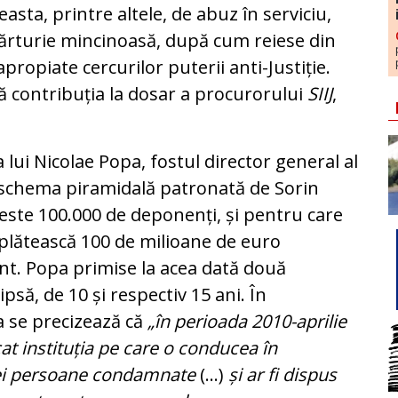
easta, printre altele, de abuz în serviciu,
mărturie mincinoasă, după cum reiese din
propiate cercurilor puterii anti-Justiție.
ă contribuția la dosar a procurorului
SIIJ
,
 lui Nicolae Popa, fostul director general al
 schema piramidală patronată de Sorin
este 100.000 de deponenți, și pentru care
 plătească 100 de milioane de euro
ant. Popa primise la acea dată două
psă, de 10 și respectiv 15 ani. În
a se precizează că
„în perioada 2010-aprilie
cat instituția pe care o conducea în
vei persoane condamnate
(...)
și ar fi dispus