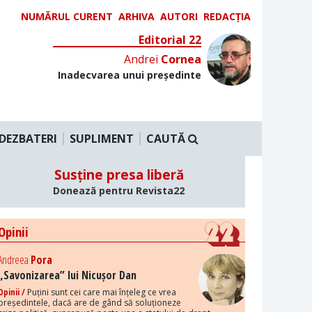
NUMĂRUL CURENT
ARHIVA
AUTORI
REDACȚIA
Editorial 22
Andrei
Cornea
Inadecvarea unui președinte
DEZBATERI
SUPLIMENT
CAUTĂ
Susține presa liberă
Donează pentru Revista22
Opinii
Andreea
Pora
„Savonizarea” lui Nicușor Dan
Opinii /
Puțini sunt cei care mai înțeleg ce vrea
președintele, dacă are de gând să soluționeze