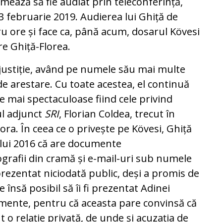
mează să fie audiat prin teleconferință,
3 februarie 2019. Audierea lui Ghiță de
ru ore și face ca, până acum, dosarul Kövesi
re Ghiță-Florea.
 justiție, având pe numele său mai multe
 arestare. Cu toate acestea, el continuă
le mai spectaculoase fiind cele privind
tul adjunct
SRI
, Florian Coldea, trecut în
ra. În ceea ce o privește pe Kövesi, Ghiță
nului 2016 că are documente
grafii din cramă și e-mail-uri sub numele
 prezentat niciodată public, deși a promis de
e însă posibil să îi fi prezentat Adinei
umente, pentru că aceasta pare convinsă că
t o relație privată, de unde și acuzația de