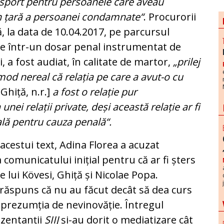
ansport pentru persoanele care aveau
în țară a persoanei condamnate“
. Procurorii
, la data de 10.04.2017, pe parcursul
te într-un dosar penal instrumentat de
, a fost audiat, în calitate de martor,
„prilej
 mod nereal că relația pe care a avut-o cu
Ghiță, n.r.]
a fost o relație pur
unei relații private, deși această relație ar fi
ală pentru cauza penală“.
acestui text, Adina Florea a acuzat
comunicatului inițial pentru că ar fi șters
le lui Kövesi, Ghiță și Nicolae Popa.
 răspuns că nu au făcut decât să dea curs
d prezumția de nevinovăție. Întregul
ezentanții
SIIJ
și-au dorit o mediatizare cât