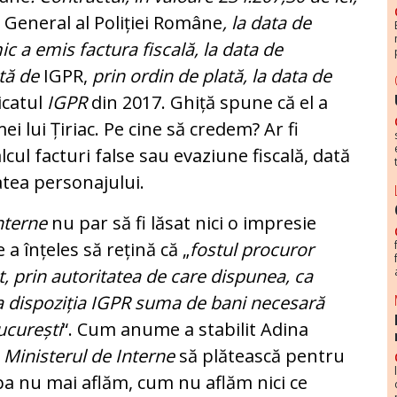
 General al Poliției Române
, la data de
 a emis factura fiscală, la data de
ată de
IGPR,
prin ordin de plată, la data de
icatul
IGPR
din 2017. Ghiță spune că el a
ei lui Țiriac. Pe cine să credem? Ar fi
lcul facturi false sau evaziune fiscală, dată
tatea personajului.
nterne
nu par să fi lăsat nici o impresie
a înțeles să rețină că „
fostul procuror
t, prin autoritatea de care dispunea, ca
la dispoziția IGPR suma de bani necesară
ucurești
“. Cum anume a stabilit Adina
i
Ministerul de Interne
să plătească pentru
pa nu mai aflăm, cum nu aflăm nici ce