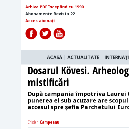
Arhiva PDF începând cu 1990
Abonamente Revista 22
Acces abonați
ACASĂ
ACTUALITATE
INTERNAȚ
Dosarul Kövesi. Arheolog
mistificări
După campania împotriva Laurei 
punerea ei sub acuzare are scopul 
accesul spre șefia Parchetului Eu
Cristian
Campeanu