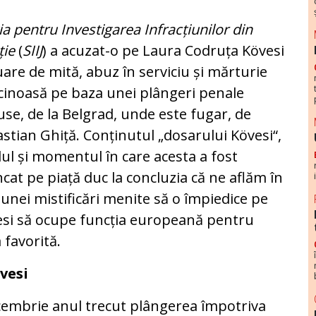
ia pentru Investigarea Infracțiunilor din
ție
(
SIIJ
) a acuzat-o pe Laura Codruța Kövesi
uare de mită, abuz în serviciu și mărturie
inoasă pe baza unei plângeri penale
se, de la Belgrad, unde este fugar, de
stian Ghiță. Conținutul „dosarului Kövesi“,
l și momentul în care acesta a fost
cat pe piață duc la concluzia că ne aflăm în
 unei mistificări menite să o împiedice pe
si să ocupe funcția europeană pentru
 favorită.
övesi
cembrie anul trecut plângerea împotriva