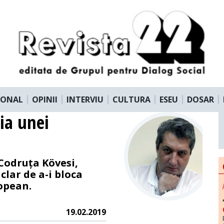
IONAL
OPINII
INTERVIU
CULTURA
ESEU
DOSAR
ia unei
Codruța Kövesi,
clar de a-i bloca
ropean.
19.02.2019