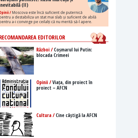
inevitabilă (II)
Opinii /
Moscova este încă suficient de puternică
pentru a destabiliza un stat mai slab și suficient de abilă
pentru a-i convinge pe ceilalți că nu merită să-l apere.
RECOMANDAREA EDITORILOR
Război /
Coșmarul lui Putin:
blocada Crimeei
Opinii /
Viața, din proiect în
proiect – AFCN
Cultura /
Cine câștigă la AFCN