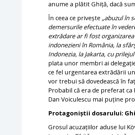
anume a plătit Ghiță, dacă sume
În ceea ce privește
„abuzul în s
demersurile efectuate în vederea
extrădare ar fi fost organizarea 
indonezieni în România, la sfâr
Indonezia, la Jakarta, cu prileju
plata unor membri ai delegație
ce fel urgentarea extrădării u
vor trebui să dovedească în faț
Probabil că era de preferat ca 
Dan Voiculescu mai puține pr
Protagoniștii dosarului: Ghi
Grosul acuzațiilor aduse lui Kö