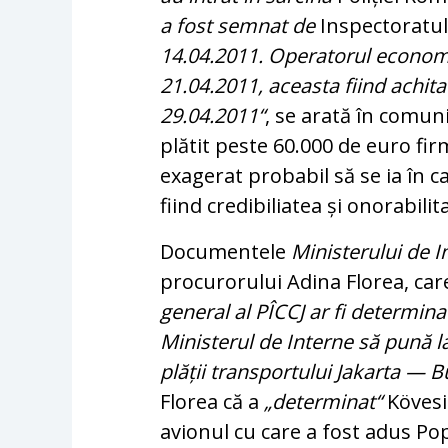
a fost semnat de
Inspectoratul
14.04.2011. Operatorul economic
21.04.2011, aceasta fiind achit
29.04.2011“
, se arată în comun
plătit peste 60.000 de euro firm
exagerat probabil să se ia în ca
fiind credibiliatea și onorabili
Documentele
Ministerului de I
procurorului Adina Florea, care 
general al PÎCCJ ar fi determina
Ministerul de Interne să pună 
plății transportului Jakarta — B
Florea că a
„determinat“
Köves
avionul cu care a fost adus Po