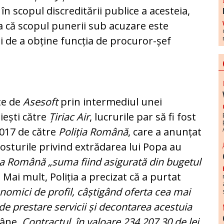
în scopul discreditării publice a acesteia,
a că scopul punerii sub acuzare este
 de a obține funcția de procuror-șef
ite de
Asesoft
prin intermediul unei
iești către
Țiriac Air
, lucrurile par să fi fost
017 de către
Poliția Română
, care a anunțat
osturile privind extrădarea lui Popa au
ția Română
„suma fiind asigurată din bugetul
. Mai mult, Poliția a precizat că a purtat
onomici de profil, câștigând oferta cea mai
e prestare servicii și decontarea acestuia
mâne
. Contractul, în valoare 234.207,30 de lei,