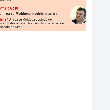
moment.
Armand
Gosu
Unirea cu Moldova: modele istorice
Unire /
Unirea cu Moldova depinde de
intensitatea amenințării haosului și anarhiei de
dincolo de Nistru.