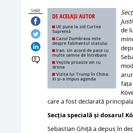
SHARE
Secț
DE ACELAȘI AUTOR
Justi
UE pune la zid Curtea
de l
Supremă
minc
Cazul Dumbrava este
despre falimentul statului
depu
Iran. Un acord de pace cu
multe semne de întrebare
Seba
9
Veștile proaste vin cu
modu
drona
arun
Vizita lui Trump în China:
Xi și-a impus agenda
fața
Köve
care a fost declarată principala
Secția specială și dosarul K
Sebastian Ghiță a depus în de