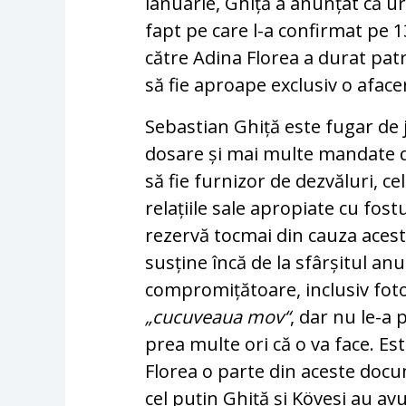
ianuarie, Ghiță a anunțat că ur
fapt pe care l-a confirmat pe 1
către Adina Florea a durat pat
să fie aproape exclusiv o aface
Sebastian Ghiță este fugar de
dosare și mai multe mandate de
să fie furnizor de dezvăluri, ce
relațiile sale apropiate cu fos
rezervă tocmai din cauza acesto
susține încă de la sfârșitul a
compromițătoare, inclusiv foto
„cucuveaua mov“
, dar nu le-a
prea multe ori că o va face. Est
Florea o parte din aceste doc
cel puțin Ghiță și Kövesi au avu