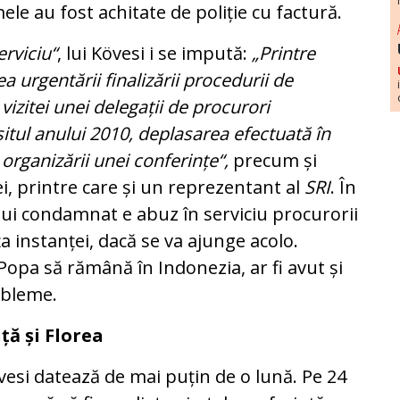
le au fost achitate de poliție cu factură.
erviciu“
, lui Kövesi i se impută:
„Printre
 urgentării finalizării procedurii de
vizitei unei delegații de procurori
șitul anului 2010, deplasarea efectuată în
l organizării unei conferințe“,
precum și
i, printre care și un reprezentant al
SRI
. În
nui condamnat e abuz în serviciu procurorii
a instanței, dacă se va ajunge acolo.
Popa să rămână în Indonezia, ar fi avut și
obleme.
ță și Florea
vesi datează de mai puțin de o lună. Pe 24