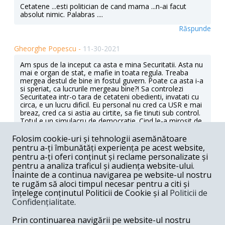
Cetatene ...esti politician de cand mama ...n-ai facut
absolut nimic. Palabras ....
Răspunde
Gheorghe Popescu -
11-30-2021
Am spus de la inceput ca asta e mina Securitatii. Asta nu
mai e organ de stat, e mafie in toata regula. Treaba
mergea destul de bine in fostul guvern. Poate ca asta i-a
si speriat, ca lucrurile mergeau bine?! Sa controlezi
Securitatea intr-o tara de cetateni obedienti, invatati cu
circa, e un lucru dificil. Eu personal nu cred ca USR e mai
breaz, cred ca si astia au cirtite, sa fie tinuti sub control.
Totul e un simulacru de democratie. Cind le-a mirosit de
bani de furat, baietii au schimbat foaia. Banuiesc ca
peste tot e la fel, dar in Romania e totul pe fata, e
Folosim cookie-uri și tehnologii asemănătoare
evident. Sint curios cum vor reactiona europenii. Articolul
pentru a-ți îmbunătăți experiența pe acest website,
pare destul de bine documentat, iar tonul folosit e mult
pentru a-ți oferi conținut și reclame personalizate și
mai civilizat decit articolul trecut.
pentru a analiza traficul și audiența website-ului.
Înainte de a continua navigarea pe website-ul nostru
Răspunde
te rugăm să aloci timpul necesar pentru a citi și
înțelege conținutul Politicii de Cookie și al
Politicii de
Lucian Nicolescu -
11-29-2021
Confidențialitate
.
Nu ne lasă Securitatea pe noi, cu una cu două. Dl geal
Prin continuarea navigării pe website-ul nostru
Ciucă nu este ultimul geal de armată care refuză