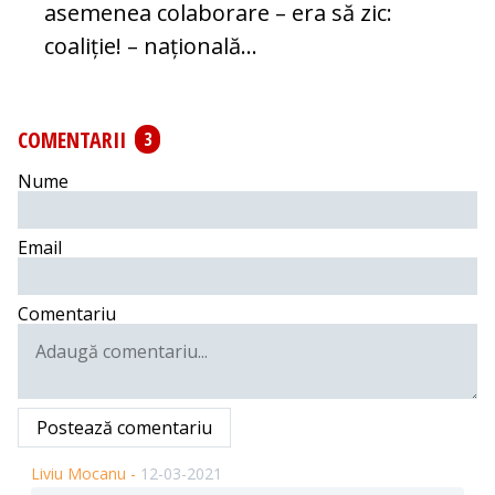
asemenea colaborare – era să zic:
coaliție! – națională...
COMENTARII
3
Nume
Email
Comentariu
Postează comentariu
Liviu Mocanu -
12-03-2021