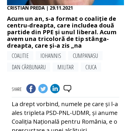
CRISTIAN PREDA
| 29.11.2021
Acum un an, s-a format o coaliție de
centru-dreapta, care includea două
partide din PPE și unul liberal. Acum
avem una tricoloră de tip stânga-
dreapta, care și-a zis „na
COALITIE
IOHANNIS
CUMPANASU
DAN CĂRBUNARU
MILITAR
CIUCA
SHARE
La drept vorbind, numele pe care și l-a
ales tripleta PSD-PNL-UDMR, și anume
Coaliția Națională pentru România, e o
prescurtare a unei alcătuiri