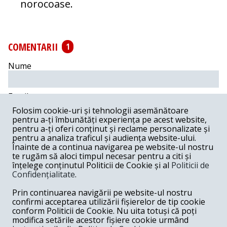
norocoase.
COMENTARII
1
Nume
Email
Folosim cookie-uri și tehnologii asemănătoare
pentru a-ți îmbunătăți experiența pe acest website,
Comentariu
pentru a-ți oferi conținut și reclame personalizate și
pentru a analiza traficul și audiența website-ului.
Înainte de a continua navigarea pe website-ul nostru
te rugăm să aloci timpul necesar pentru a citi și
înțelege conținutul Politicii de Cookie și al
Politicii de
Confidențialitate
.
Postează comentariu
Prin continuarea navigării pe website-ul nostru
Charlie -
05-03-2018
confirmi acceptarea utilizării fișierelor de tip cookie
conform Politicii de Cookie. Nu uita totuși că poți
E CLAR SULTANUL ERDOGAN VREA SA-SI IA UN
modifica setările acestor fișiere cookie urmând
HAREM!