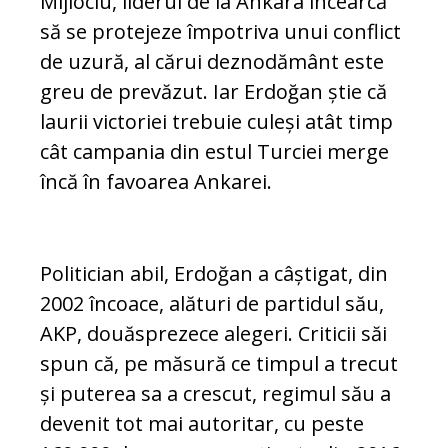
Mijlociu, liderul de la Ankara încearcă
să se protejeze împotriva unui conflict
de uzură, al cărui deznodământ este
greu de prevăzut. Iar Erdoğan știe că
laurii victoriei trebuie culeși atât timp
cât campania din estul Turciei merge
încă în favoarea Ankarei.
Politician abil, Erdoğan a câștigat, din
2002 încoace, alături de partidul său,
AKP, douăsprezece alegeri. Criticii săi
spun că, pe măsură ce timpul a trecut
și puterea sa a crescut, regimul său a
devenit tot mai autoritar, cu peste