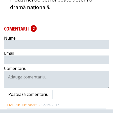
dramă națională.
COMENTARII
2
Nume
Email
Comentariu
Postează comentariu
Liviu din Timisoara -
12-15-2015
Cele care nu au petrol au perspectiva stocarii ... Peste 5