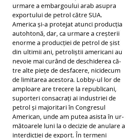
urmare a embargoului arab asu­pra
exportului de petrol către SUA.
America și-a protejat atunci producția
autohtonă, dar, ca urmare a creșterii
enorme a producției de petrol de șist
din ultimii ani, petroliștii ame­ri­cani au
nevoie mai curând de deschiderea că­
tre alte piețe de desfacere, nicidecum
de li­mi­tarea acestora. Lobby-ul lor de
amploare are trecere la republicani,
suporteri consacrați ai industriei de
petrol și majoritari în Congresul
American, unde am putea asista în ur­
mă­toa­re­le luni la o decizie de anulare a
interdicției de export. În termeni