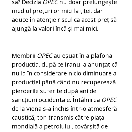
sa? Decizia
OPEC
nu doar prelungește
me­diul prețurilor mici la țiței, dar
aduce în aten­ție riscul ca acest preț să
ajungă la valori încă și mai mici.
Membrii
OPEC
au eșuat în a plafona
producția, după ce Iranul a anunțat că
nu ia în con­si­derare nicio diminuare a
producției până când nu recuperează
pierderile suferite după ani de
sancțiuni occidentale. Întâlnirea
OPEC
de la Viena s-a închis într-o atmosferă
caustică, ton transmis către piața
mondială a pe­tro­lu­lui, covârșită de