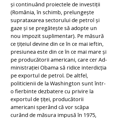
și continuând proiectele de in­ves­tiții
(România, în schimb, prelungește
supra­ta­xarea sectorului de petrol și
gaze și se pre­gă­tește să adopte un
nou impozit suplimentar). Pe măsură
ce țițeiul devine din ce în ce mai ie­ftin,
presiunea este din ce în ce mai mare și
pe producătorii americani, care cer Ad­
mi­ni­s­tra­ției Obama să ridice interdicția
pe exportul de petrol. De altfel,
politicienii de la Washing­ton sunt într-
o fierbinte dezbatere cu privire la
exportul de țiței, producătorii
americani spe­rând că vor scăpa
curând de măsura im­pusă în 1975,