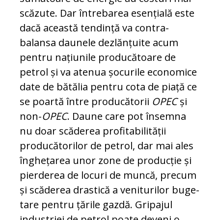
scăzute. Dar întrebarea esențială este
dacă această tendință va con­tr­a­
balansa daunele dezlănțuite acum
pentru na­țiu­nile producătoare de
petrol și va atenua șo­curile economice
date de bătălia pentru cota de piață ce
se poartă între producătorii
OPEC
și
non-
OPEC
. Daune care pot însemna
nu doar scăderea profitabilității
producătorilor de petrol, dar mai ales
înghețarea unor zone de producție și
pierderea de locuri de muncă, pre­cum
și scăderea drastică a veniturilor bu­ge­
tare pentru țările gazdă. Gripajul
industriei de petrol poate deveni o