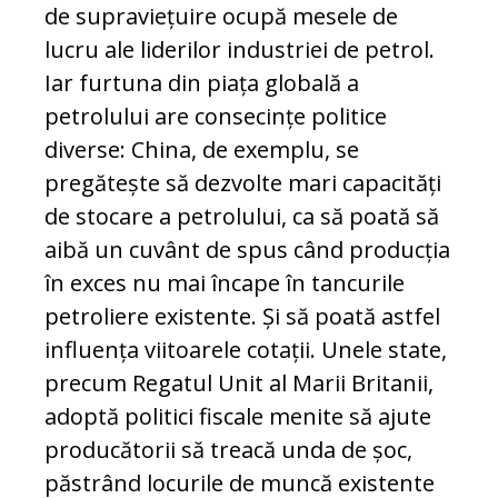
de supraviețuire ocupă mesele de
lucru ale li­derilor industriei de petrol.
Iar furtuna din pia­ța globală a
petrolului are consecințe politice
diverse: China, de exemplu, se
pregătește să dezvolte mari capacități
de stocare a pe­tro­lu­lui, ca să poată să
aibă un cuvânt de spus când producția
în exces nu mai încape în tan­curile
petroliere existente. Și să poată astfel
influența viitoarele cotații. Unele state,
pre­cum Regatul Unit al Marii Britanii,
adoptă po­li­tici fiscale menite să ajute
producătorii să trea­că unda de șoc,
păstrând locurile de mun­că existente