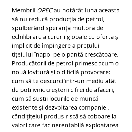
Membrii
OPEC
au hotărât luna aceasta
să nu reducă producția de petrol,
spulberând spe­ranța multora de
echilibrare a cererii globale cu oferta și
implicit de împingere a prețului
țițeiului înapoi pe o pantă cres­cătoare.
Producătorii de petrol primesc acum o
nouă lovitură și o dificilă pro­vo­care:
cum să te descurci în­tr-un mediu atât
de potrivnic creșterii cifrei de afaceri,
cum să susții locurile de mun­că
existente și dezvoltarea companiei,
când țițeiul pro­dus riscă să coboare la
valori ca­re fac nerentabilă exploa­ta­rea