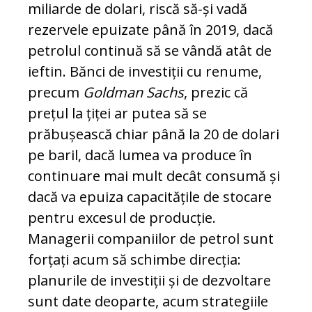
miliarde de do­lari, riscă să-și vadă
rezervele epuizate până în 2019, dacă
petrolul continuă să se vândă atât de
ieftin. Bănci de in­ves­tiții cu renume,
precum
Gold­man Sachs
, prezic că
prețul la țiței ar putea să se
prăbușească chiar până la 20 de dolari
pe baril, dacă lumea va pro­duce în
continuare mai mult decât consumă și
dacă va epuiza capacitățile de stocare
pentru excesul de producție.
Managerii com­pa­niilor de petrol sunt
forțați acum să schim­be direcția:
planurile de investiții și de dezvol­tare
sunt date deoparte, acum strategiile