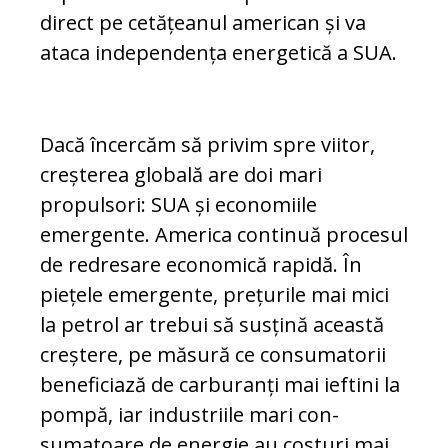
direct pe ce­tă­țea­nul american și va
ataca independența ener­getică a SUA.
Dacă încercăm să privim spre viitor,
creșterea globală are doi mari
propulsori: SUA și eco­no­miile
emergente. America continuă procesul
de redresare economică rapidă. În
piețele emer­gente, prețurile mai mici
la petrol ar trebui să susțină această
creștere, pe măsură ce con­su­ma­torii
beneficiază de carburanți mai ieftini la
pompă, iar industriile mari con­
sumatoare de energie au costuri mai