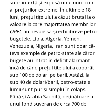
supraofertă și expusă unui nou front
al prețurilor extreme. În ultimele 18
luni, prețul țițeiului a căzut brutal la o
valoare la care majoritatea membrilor
OPEC
au nevoie să-și echilibreze petro-
bugetele. Libia, Al­ge­ria, Yemen,
Venezuela, Nigeria, Iran sunt doar câ­
teva exemple de petro-state ale căror
bu­ge­te au intrat în deficit alarmant
încă de când pre­țul țițeiului a coborât
sub 100 de dolari pe baril. Astăzi, la
sub 40 de do­lari/baril, petro-statele
lumii sunt pur și simplu în colaps.
Până și Arabia Saudită, de­ți­nă­toare a
unui fond suveran de circa 700 de