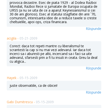
provoca dezastre. Esec de piata 1929 - al Doilea Razboi
Mondial, Razboi Rece si jumatate de Europa ocupata de
URSS (a nu se uita de ce a aparut Keynesianismul si cei
30 de ani gloriosi). Esec al statului stagflatie din anii `70,
comunism, interesanta idee de a reduce taxele si creste
cheltuielile, apoi ops, criza finanicara.
Răspunde
acigila -
05-21-2009
Corect: daca tot repeti mantre cu liberalismul te
scrantesti la cap si nu mai vezi adevarul. Iar daca tot
incerci sa-i aburesti pe altii, incercand sa-i faci sa uite
adevarul, sfarsesti prin a fi tu insuti in ceata. Greu la deal
cu aligica...
Răspunde
Hayek -
05-15-2009
juste observatiile, ca de obicei!
Răspunde
Gabi Dumitrescu -
05-15-2009