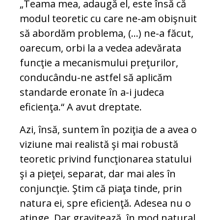
„Teama mea, adaugă el, este însă că
modul teoretic cu care ne-am obişnuit
să abordăm problema, (…) ne-a făcut,
oarecum, orbi la a vedea adevărata
funcţie a mecanismului preţurilor,
conducându-ne astfel să aplicăm
standarde eronate în a-i judeca
eficienţa.“ A avut dreptate.
Azi, însă, suntem în poziţia de a avea o
viziune mai realistă şi mai robustă
teoretic privind funcţionarea statului
şi a pieţei, separat, dar mai ales în
conjuncţie. Ştim că piaţa tinde, prin
natura ei, spre eficienţă. Adesea nu o
atinge. Dar gravitează, în mod natural,