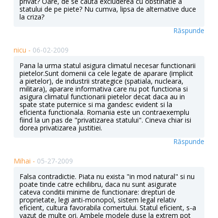
privat? Oare, de se cauta excluderea cu obstinatie a
statului de pe piete? Nu cumva, lipsa de alternative duce
la criza?
Răspunde
nicu -
06-02-2009
Pana la urma statul asigura climatul necesar functionarii
pietelor.Sunt domenii ca cele legate de aparare (implicit
a pietelor), de industrii strategice (spatiala, nucleara,
militara), aparare informativa care nu pot functiona si
asigura climatul functionarii pietelor decat daca au in
spate state puternice si ma gandesc evident si la
eficienta functionala. Romania este un contraexemplu
fiind la un pas de "privatizarea statului". Cineva chiar isi
dorea privatizarea justitiei.
Răspunde
Mihai -
05-27-2009
Falsa contradictie. Piata nu exista "in mod natural" si nu
poate tinde catre echilibru, daca nu sunt asigurate
cateva conditii minime de functionare: drepturi de
proprietate, legi anti-monopol, sistem legal relativ
eficient, cultura favorabila comertului. Statul eficient, s-a
vazut de multe ori. Ambele modele duse la extrem pot