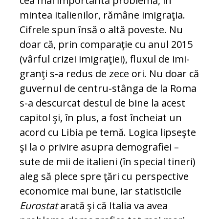
cea mai importantă problemă, în
mintea italie­nilor, rămâne imigraţia.
Cifrele spun însă o al­tă poveste. Nu
doar că, prin comparaţie cu anul 2015
(vârful crizei imigraţiei), fluxul de imi­
granţi s-a redus de zece ori. Nu doar că
gu­vernul de centru-stânga de la Roma
s-a des­curcat destul de bine la acest
capitol şi, în plus, a fost încheiat un
acord cu Libia pe te­mă. Logica lipseşte
şi la o privire asupra de­mografiei –
sute de mii de italieni (în special tineri)
aleg să plece spre ţări cu perspective
economice mai bune, iar statisticile
Eurostat
arată şi că Italia va avea