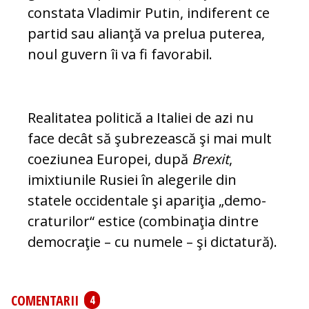
constata Vladimir Pu­tin, indiferent ce
partid sau alianţă va prelua pu­terea,
noul guvern îi va fi fa­vorabil.
Realitatea politică a Italiei de azi nu
face de­cât să şubrezească şi mai mult
coeziunea Eu­ro­pei, după
Brexit
,
imixtiunile Rusiei în ale­ge­ri­le din
statele occidentale şi apariţia „demo­
cra­turilor“ estice (combinaţia dintre
de­mo­craţie – cu numele – şi dictatură).
COMENTARII
4