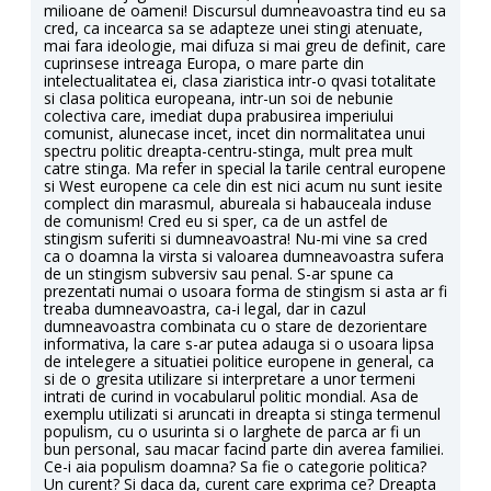
milioane de oameni! Discursul dumneavoastra tind eu sa
cred, ca incearca sa se adapteze unei stingi atenuate,
mai fara ideologie, mai difuza si mai greu de definit, care
cuprinsese intreaga Europa, o mare parte din
intelectualitatea ei, clasa ziaristica intr-o qvasi totalitate
si clasa politica europeana, intr-un soi de nebunie
colectiva care, imediat dupa prabusirea imperiului
comunist, alunecase incet, incet din normalitatea unui
spectru politic dreapta-centru-stinga, mult prea mult
catre stinga. Ma refer in special la tarile central europene
si West europene ca cele din est nici acum nu sunt iesite
complect din marasmul, abureala si habauceala induse
de comunism! Cred eu si sper, ca de un astfel de
stingism suferiti si dumneavoastra! Nu-mi vine sa cred
ca o doamna la virsta si valoarea dumneavoastra sufera
de un stingism subversiv sau penal. S-ar spune ca
prezentati numai o usoara forma de stingism si asta ar fi
treaba dumneavoastra, ca-i legal, dar in cazul
dumneavoastra combinata cu o stare de dezorientare
informativa, la care s-ar putea adauga si o usoara lipsa
de intelegere a situatiei politice europene in general, ca
si de o gresita utilizare si interpretare a unor termeni
intrati de curind in vocabularul politic mondial. Asa de
exemplu utilizati si aruncati in dreapta si stinga termenul
populism, cu o usurinta si o larghete de parca ar fi un
bun personal, sau macar facind parte din averea familiei.
Ce-i aia populism doamna? Sa fie o categorie politica?
Un curent? Si daca da, curent care exprima ce? Dreapta