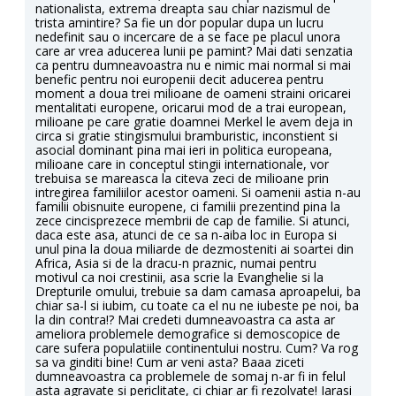
nationalista, extrema dreapta sau chiar nazismul de
trista amintire? Sa fie un dor popular dupa un lucru
nedefinit sau o incercare de a se face pe placul unora
care ar vrea aducerea lunii pe pamint? Mai dati senzatia
ca pentru dumneavoastra nu e nimic mai normal si mai
benefic pentru noi europenii decit aducerea pentru
moment a doua trei milioane de oameni straini oricarei
mentalitati europene, oricarui mod de a trai european,
milioane pe care gratie doamnei Merkel le avem deja in
circa si gratie stingismului bramburistic, inconstient si
asocial dominant pina mai ieri in politica europeana,
milioane care in conceptul stingii internationale, vor
trebuisa se mareasca la citeva zeci de milioane prin
intregirea familiilor acestor oameni. Si oamenii astia n-au
familii obisnuite europene, ci familii prezentind pina la
zece cincisprezece membrii de cap de familie. Si atunci,
daca este asa, atunci de ce sa n-aiba loc in Europa si
unul pina la doua miliarde de dezmosteniti ai soartei din
Africa, Asia si de la dracu-n praznic, numai pentru
motivul ca noi crestinii, asa scrie la Evanghelie si la
Drepturile omului, trebuie sa dam camasa aproapelui, ba
chiar sa-l si iubim, cu toate ca el nu ne iubeste pe noi, ba
la din contra!? Mai credeti dumneavoastra ca asta ar
ameliora problemele demografice si demoscopice de
care sufera populatiile continentului nostru. Cum? Va rog
sa va ginditi bine! Cum ar veni asta? Baaa ziceti
dumneavoastra ca problemele de somaj n-ar fi in felul
asta agravate si periclitate, ci chiar ar fi rezolvate! Iarasi