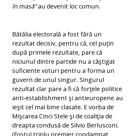
în masă“
au de­venit loc comun.
Bătălia electorală a fost fără un
rezultat de­cisiv, pentru că, cel puţin
după primele re­zultate, pare că
niciunul dintre partide nu a câş­tigat
suficiente voturi pentru a forma un
guvern de unul singur. Singurul
rezultat clar pare a fi că forţele politice
anti-establishment şi antieuropene au
ieşit cel mai bine clasate. E vorba de
Mişcarea Cinci Stele şi de coaliţia de
dreapta condusă de Silvio Berlusconi.
(Fos­tul triplu premier condamnat