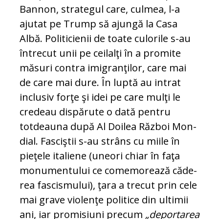
Bannon, stra­tegul care, culmea, l-a
ajutat pe Trump să ajun­gă la Casa
Albă. Politicienii de toate cu­lorile s-au
întrecut unii pe cei­lalţi în a promite
măsuri contra imigranţilor, care mai
de care mai dure. În luptă au intrat
inclusiv forţe şi idei pe care mulţi le
credeau dis­pă­rute o dată pentru
totdeauna după Al Doilea Război Mon­
dial. Fasciştii s-au strâns cu miile în
pieţele italiene (une­ori chiar în faţa
monu­men­tului ce comemorează căde­
rea fascismului), ţara a trecut prin cele
mai grave violenţe politice din ultimii
ani, iar pro­misiuni precum
„deportarea