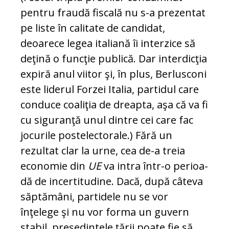
pentru fraudă fiscală nu s-a prezentat
pe liste în calitate de candidat,
deoarece legea italiană îi interzice să
deţină o funcţie publică. Dar interdicţia
ex­piră anul viitor şi, în plus, Berlusconi
este li­de­rul Forzei Italia, partidul care
conduce coa­liţia de dreapta, aşa că va fi
cu si­gu­ranţă unul dintre cei care fac
jocurile postelec­to­ra­le.) Fă­ră un
rezultat clar la ur­ne, cea de-a treia
economie din
UE
va intra într-o perioa­
dă de in­certitudine. Dacă, du­pă câ­te­va
săptămâni, parti­de­le nu se vor
înţelege şi nu vor forma un guvern
stabil, pre­şedintele ţării poate fie să