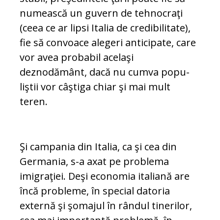
numească un guvern de teh­nocraţi
(ce­ea ce ar lipsi Italia de credibilitate),
fie să con­voace alegeri anticipate, care
vor avea pro­ba­bil acelaşi
deznodământ, dacă nu cumva po­pu­
liştii vor câştiga chiar şi mai mult
teren.
Şi campania din Italia, ca şi cea din
Germania, s-a axat pe problema
imigraţiei. Deşi eco­no­mia italiană are
încă probleme, în special da­to­ria
externă şi şomajul în rândul tinerilor,