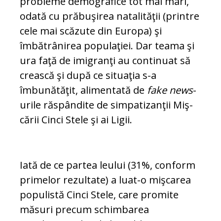
probleme demo­gra­fice tot mai mari,
odată cu prăbuşirea na­ta­lităţii (printre
cele mai scăzute din Europa) şi
îmbătrânirea populaţiei. Dar teama şi
ura faţă de imigranţi au continuat să
crească şi după ce situaţia s-a
îmbunătăţit, alimentată de
fake news
-
urile răspândite de simpatizanţii Miş­
cării Cinci Stele şi ai Ligii.
Iată de ce partea leului (31%, conform
pr­i­melor rezultate) a luat-o mişcarea
populistă Cinci Stele, care promite
măsuri precum schim­barea