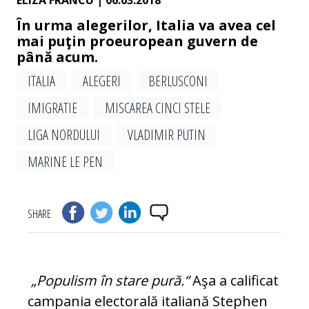
ELIZA FRANCU
| 06.03.2018
În urma alegerilor, Italia va avea cel
mai puţin proeuropean guvern de
până acum.
ITALIA
ALEGERI
BERLUSCONI
IMIGRATIE
MISCAREA CINCI STELE
LIGA NORDULUI
VLA­DI­MIR PUTIN
MARINE LE PEN
SHARE
„Populism în stare pură.“
Aşa a calificat
cam­pania electorală italiană Stephen