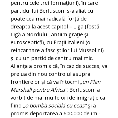
pentru cele trei formaţiuni), în care
partidul lui Ber­lusconi s-a aliat cu
poate cea mai radicală for­ţă de
dreapta la acest capitol – Liga (fostă
Ligă a Nordului, antiimigraţie şi
eurosceptică), cu Fraţii Italieni (o
reîncarnare a fasciştilor lui Mussolini)
şi cu un partid de centru mai mic.
Alianţa a promis că, în caz de succes, va
prelua din nou controlul asupra
frontierelor şi că va întocmi
„un Plan
Marshall pentru Afri­ca“
. Berlusconi a
vorbit de mai multe ori de imigraţie ca
fiind
„o bombă socială cu ceas“
şi a
promis deportarea a 600.000 de imi­