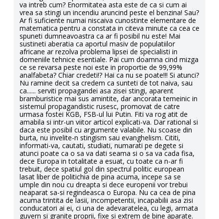
va intreb cum? Enormitatea asta este de ca si cum ai
vrea sa stingi un incendiu aruncind peste el benzina! Sau?
Ar fi suficiente numai niscaiva cunostinte elementare de
matematica pentru a constata in citeva minute ca cea ce
spuneti dumneavoastra ca ar fi posibil nu este! Mai
sustineti aberatia ca aportul masiv de populatiilor
africane ar rezolva problema lipsei de specialisti in
domeniile tehnice esentiale. Pai cum doamna cind mizga
ce se revarsa peste noi este in proportie de 99,99%
analfabeta? Chiar credeti!? Hai ca nu se poate!!! Si atunci?
Nu ramine decit sa credem ca sunteti de tot naiva, sau
ca...... serviti propagandei asa zisei stingi, aparent
bramburistice mai sus amintite, dar ancorata temeinic in
sistemul propagandistic rusesc, promovat de catre
urmasa fostei KGB, FSB-ul lui Putin. Fiti va rog atit de
amabila si intr-un viitor articol explicati-va. Dar rational si
daca este posibil cu argumente valabile. Nu scoase din
burta, nu invelite-n stingism sau evanghelism. Cititi,
informati-va, cautati, studiati, numarati pe degete si
atunci poate ca o sa va dati seama si o sa va cada fisa,
dece Europa in totalitate a esuat, cu toate ca n-ar fi
trebuit, dece spatiul gol din spectrul politic european
lasat liber de politichia de pina acuma, incepe sa se
umple din nou cu dreapta si dece europenii vor trebui
neaparat sa-si regindeasca o Europa. Nu ca cea de pina
acuma trintita de lasii, incompetentii, incapabilii asa zisi
conducatori ai ei, ci una de adevaratelea, cu legi, armata
guvern si granite proprii, fixe si extrem de bine aparate.