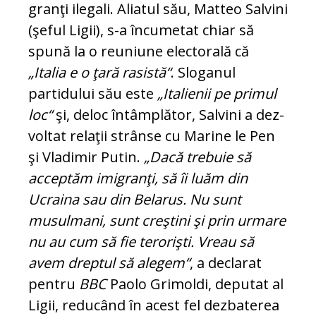
granţi ilegali. Aliatul său, Matteo Salvini
(şeful Ligii), s-a încumetat chiar să
spună la o re­u­niune electorală că
„Italia e o ţară rasistă“
. Slo­ganul
partidului său este
„Italienii pe pri­mul
loc“
şi, deloc întâmplător, Salvini a dez­
vol­tat relaţii strânse cu Marine le Pen
şi Vla­di­mir Putin.
„Dacă trebuie să
acceptăm imi­granţi, să îi luăm din
Ucraina sau din Belarus. Nu sunt
musulmani, sunt creştini şi prin ur­ma­re
nu au cum să fie terorişti. Vreau să
avem dreptul să alegem“
, a declarat
pentru
BBC
Paolo Grimoldi, deputat al
Ligii, reducând în acest fel dezbaterea