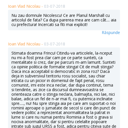
Ioan Vlad Nicolau -
03-07-2018
Nu zau domnule Nicolescu! Ce are Planul Marshall cu
articolul de fata? Ca dupa parerea mea are cam cât.... aia
cu prefectura! Incercati sa fiti mai explicit!
Răspunde
Ioan Vlad Nicolau -
03-07-2018
Stimata doamna Frincu! Citindu-va articolele, la-nceput
nu mi-a fost prea clar cam pe ce parte sunteti, ca
mentalitate si crez, dar pe parcurs m-am lamurit. Sunteti
ca opinie politica de formatie stinga! Cit de mult stinga?
Daca inca acceptabil si democratic in zona roz? Daca
deja in subversivul teritoriu rosu socialist, sau chiar
intrata cu un picior in domeniul de fapt penal, rosu
comunist, imi este inca neclar, dar dupa continut, tema
si tendinte, as zice ca discursul dumneavoastra se
orienteaza catre o stinga neclara, balmajita, nici lae, nici
balae, adica un fel de n-ar mai fi, cu puternica inclinatie
spre....., nu! Nu spre stinga aia pe care am suportat-o noi
rominii aproape o jumatate de secol si care din punct de
vedere politic a reprezentat anormalitatea la patrat in
lume si care nu numai pentru Rominia a fost o grava si
nociva anormalitate, dar si pentru celelalte popoare
intrate sub jugul URSS a fost, adica pentru citeva sute de