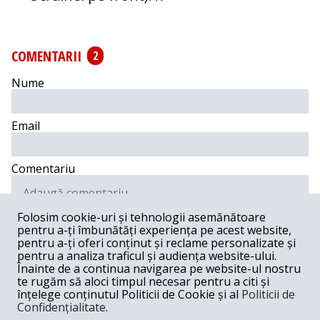
COMENTARII
2
Nume
Email
Comentariu
Folosim cookie-uri și tehnologii asemănătoare
pentru a-ți îmbunătăți experiența pe acest website,
Postează comentariu
pentru a-ți oferi conținut și reclame personalizate și
pentru a analiza traficul și audiența website-ului.
Înainte de a continua navigarea pe website-ul nostru
Ion -
07-20-2022
te rugăm să aloci timpul necesar pentru a citi și
înțelege conținutul Politicii de Cookie și al
Politicii de
Ai citit articolul sau latri din principiu?
Confidențialitate
.
Răspunde