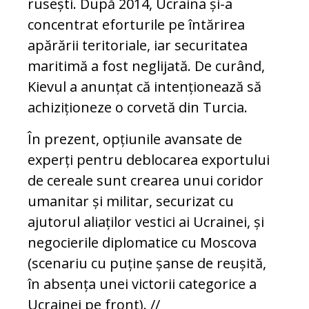
rusești. După 2014, Ucraina și-a
concentrat eforturile pe întărirea
apărării teritoriale, iar securitatea
maritimă a fost neglijată. De curând,
Kievul a anunțat că intenționează să
achiziționeze o corvetă din Turcia.
În prezent, opțiunile avansate de
experți pentru deblocarea exportului
de cereale sunt crearea unui coridor
umanitar și militar, securizat cu
ajutorul aliaților vestici ai Ucrainei, și
negocierile diplomatice cu Moscova
(scenariu cu puține șanse de reușită,
în absența unei victorii categorice a
Ucrainei pe front). //