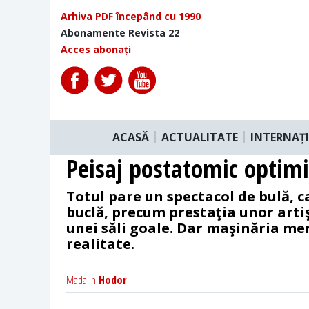
Arhiva PDF începând cu 1990
Abonamente Revista 22
Acces abonați
ACASĂ
ACTUALITATE
INTERNAȚ
Peisaj postatomic optimi
Totul pare un spectacol de bulă, c
buclă, precum prestaţia unor artiş
unei săli goale. Dar maşinăria me
realitate.
Madalin
Hodor