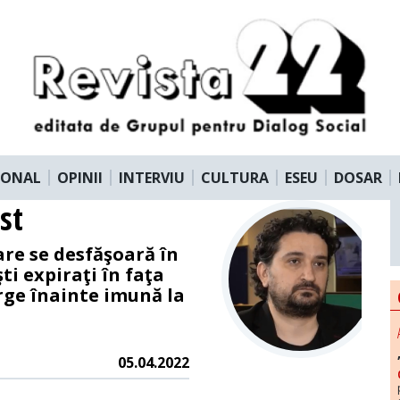
IONAL
OPINII
INTERVIU
CULTURA
ESEU
DOSAR
st
are se desfăşoară în
ti expiraţi în faţa
rge înainte imună la
05.04.2022