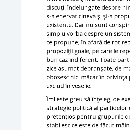
discuţii îndelungate despre nim
s-a enervat cineva şi şi-a prop
existente. Dar nu sunt conspira
simplu vorba despre un sistem p
ce propune, în afară de rotire
propoziţii goale, pe care le re
bun caz indiferent. Toate part
zice asumat debranşate, de ma
obosesc nici măcar în privinţa p
exclud în veselie.
Îmi este greu să înţeleg, de e
strategie politică al partidelo
pretenţios pentru grupurile de
stabilesc ce este de făcut mâi