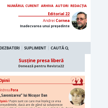
NUMĂRUL CURENT
ARHIVA
AUTORI
REDACȚIA
Editorial 22
Andrei
Cornea
Inadecvarea unui președinte
DEZBATERI
SUPLIMENT
CAUTĂ
Susține presa liberă
Donează pentru Revista22
Opinii
Andreea
Pora
„Savonizarea” lui Nicușor Dan
Opinii /
Puțini sunt cei care mai înțeleg ce vrea
președintele, dacă are de gând să soluționeze