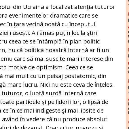
oiul din Ucraina a focalizat atenţia tuturor
ra evenimentelor dramatice care se
ec în ţara vecină odată cu începutul
ziei ruseşti. A rămas puţin loc la ştiri
ru ceea ce se întâmplă în plan politic
rn, nu că politica noastră internă ar fi un
niu care să mai suscite mari interese din
ista motive de optimism. Ceea ce se
ă mai mult cu un peisaj postatomic, din
ă mare lucru. Nici nu este ceva de înţeles.
 tuturor, o luptă surdă internă care
oate partidele şi pe liderii lor, o lipsă de
n ce în ce mai indigeste şi mai lipsite de
nd, având în vedere că nu produce absolut
aluri de dezgust. Doar crize, nevroze şi