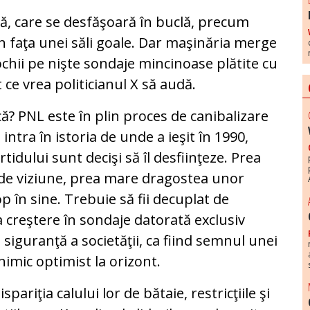
ă, care se desfăşoară în buclă, precum
 în faţa unei săli goale. Dar maşinăria merge
 ochii pe nişte sondaje mincinoase plătite cu
ce vrea politicianul X să audă.
că? PNL este în plin proces de canibalizare
intra în istoria de unde a ieşit în 1990,
tidului sunt decişi să îl desfiinţeze. Prea
 de viziune, prea mare dragostea unor
 în sine. Trebuie să fii decuplat de
a creştere în sondaje datorată exclusiv
e siguranţă a societăţii, ca fiind semnul unei
nimic optimist la orizont.
spariţia calului lor de bătaie, restricţiile şi