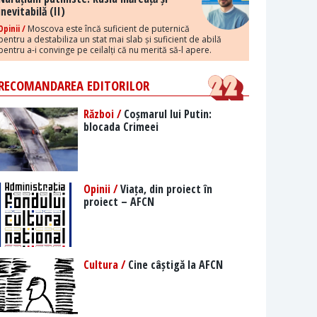
inevitabilă (II)
Opinii /
Moscova este încă suficient de puternică
pentru a destabiliza un stat mai slab și suficient de abilă
pentru a-i convinge pe ceilalți că nu merită să-l apere.
RECOMANDAREA EDITORILOR
Război /
Coșmarul lui Putin:
blocada Crimeei
Opinii /
Viața, din proiect în
proiect – AFCN
Cultura /
Cine câștigă la AFCN