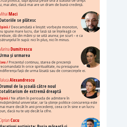
criza politică, suprapusă peste una a statului de drept
și, mai ales, dacă mai are un dram de bună-credință.
Mihai
Maci
Datoriile se plătesc
Opinii /
Deocamdată e liniștit: vorbește monoton,
nu spune mare lucru, dar lasă să se înțeleagă ce
trebuie, dă din mâini și se uită aiurea; pe scurt – e ca
pătrunjelul în supă: nici în plus, nici în minus.
Marina
Dumitrescu
Urma și urmarea
Eseu /
Prezentul continuu, starea de prezență
recomandată în orice spiritualitate, nu presupune
indiferența față de urma lăsată sau de consecințele ei.
Raluca
Alexandrescu
Drumul de la școală către noul
totalitarism de extremă dreaptă
Opinii /
Ne aflăm în perioada de admitere în
învățământul universitar, iar la științe politice concurența este
mai mare decât în anii precedenți, ceea ce în sine e un lucru
bun, dacă nu te uiți decât la cifre.
Ciprian
Cucu
Narațiuni putiniste: Rusia măreață și