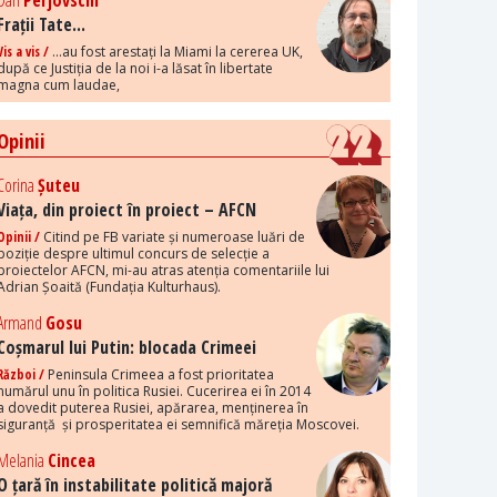
Dan
Perjovschi
Frații Tate...
Vis a vis /
...au fost arestați la Miami la cererea UK,
după ce Justiția de la noi i-a lăsat în libertate
magna cum laudae,
Opinii
Corina
Șuteu
Viața, din proiect în proiect – AFCN
Opinii /
Citind pe FB variate și numeroase luări de
poziție despre ultimul concurs de selecție a
proiectelor AFCN, mi-au atras atenția comentariile lui
Adrian Șoaită (Fundația Kulturhaus).
Armand
Gosu
Coșmarul lui Putin: blocada Crimeei
Război /
Peninsula Crimeea a fost prioritatea
numărul unu în politica Rusiei. Cucerirea ei în 2014
a dovedit puterea Rusiei, apărarea, menținerea în
siguranță și prosperitatea ei semnifică măreția Moscovei.
Melania
Cincea
O țară în instabilitate politică majoră