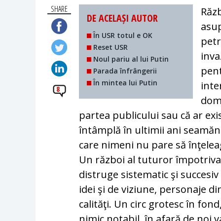
SHARE
Răzb
DE ACELAȘI AUTOR
asup
În USR totul e OK
petr
Reset USR
inva
Noul pariu al lui Putin
pent
Parada înfrângerii
În mintea lui Putin
inte
8
dome
partea publicului sau că ar ex
întâmplă în ultimii ani seamăn
care nimeni nu pare să înţeleag
Un război al tuturor împotriva
distruge sistematic şi succesiv t
idei şi de viziune, personaje di
calităţi. Un circ grotesc în fo
nimic notabil, în afară de noi v