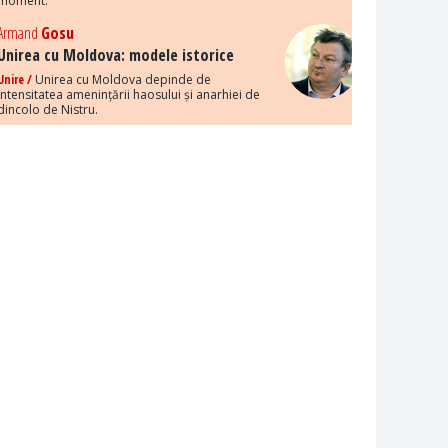
moment.
Armand
Gosu
Unirea cu Moldova: modele istorice
Unire /
Unirea cu Moldova depinde de
intensitatea amenințării haosului și anarhiei de
dincolo de Nistru.