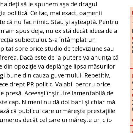
 haideţi să le spunem aşa de dragul
e politică. Ce fac, mai exact, oamenii
e că nu fac nimic. Stau şi aşteaptă. Pentru
um am spus deja, nu există decât ideea de a
recţia subiectului. S-a întâmplat un
ipitat spre orice studio de televiziune sau
părerea. Dacă este de la putere va anunţa că
e din opoziţie va deplânge lipsa măsurilor
egi bune din cauza guvernului. Repetitiv,
rece drept PR politic. Valabil pentru orice
de presă. Aceeaşi înşiruire lamentabilă de
este cap. Nimeni nu dă doi bani şi chiar mă
ază că publicul care urmăreşte prestaţiile
numeros decât cel care urmăreşte un clip