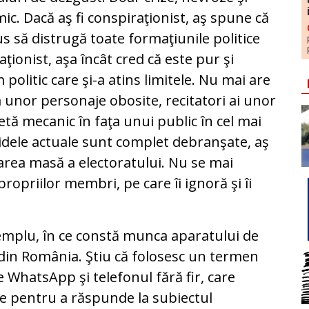
ic. Dacă aş fi conspiraţionist, aş spune că
us să distrugă toate formaţiunile politice
ţionist, aşa încât cred că este pur şi
olitic care şi-a atins limitele. Nu mai are
a unor personaje obosite, recitatori ai unor
petă mecanic în faţa unui public în cel mai
idele actuale sunt complet debranşate, aş
rea masă a electoratului. Nu se mai
ropriilor membri, pe care îi ignoră şi îi
xemplu, în ce constă munca aparatului de
r din România. Ştiu că folosesc un termen
 WhatsApp şi telefonul fără fir, care
ne pentru a răspunde la subiectul