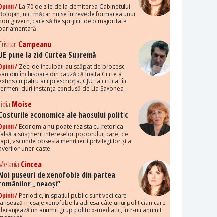
Opinii /
La 70 de zile de la demiterea Cabinetului
Bolojan, nici măcar nu se întrevede formarea unui
nou guvern, care să fie sprijinit de o majoritate
parlamentară.
Cristian
Campeanu
UE pune la zid Curtea Supremă
Opinii /
Zeci de inculpați au scăpat de procese
sau din închisoare din cauză că Înalta Curte a
extins cu patru ani prescripția. CJUE a criticat în
termeni duri instanța condusă de Lia Savonea.
Lidia
Moise
Costurile economice ale haosului politic
Opinii /
Economia nu poate rezista cu retorica
falsă a susținerii intereselor poporului, care, de
fapt, ascunde obsesia menținerii privilegiilor și a
averilor unor caste.
Melania
Cincea
Noi puseuri de xenofobie din partea
românilor „neaoși”
Opinii /
Periodic, în spațiul public sunt voci care
lansează mesaje xenofobe la adresa câte unui politician care
deranjează un anumit grup politico-mediatic, într-un anumit