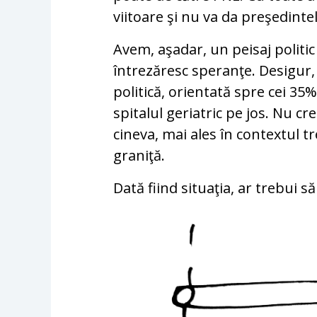
viitoare şi nu va da preşedintel
Avem, aşadar, un peisaj politi
întrezăresc speranţe. Desigur
politică, orientată spre cei 3
spitalul geriatric pe jos. Nu c
cineva, mai ales în contextul tr
graniţă.
Dată fiind situaţia, ar trebui s