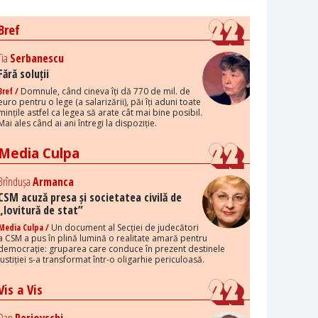
Bref
Tia
Serbanescu
Fără soluții
Bref /
Domnule, când cineva îți dă 770 de mil. de
euro pentru o lege (a salarizării), păi îți aduni toate
mințile astfel ca legea să arate cât mai bine posibil.
Mai ales când ai ani întregi la dispoziție.
Media Culpa
Brîndușa
Armanca
CSM acuză presa și societatea civilă de
„lovitură de stat”
Media Culpa /
Un document al Secției de judecători
a CSM a pus în plină lumină o realitate amară pentru
democrație: gruparea care conduce în prezent destinele
justiției s-a transformat într-o oligarhie periculoasă.
Vis a Vis