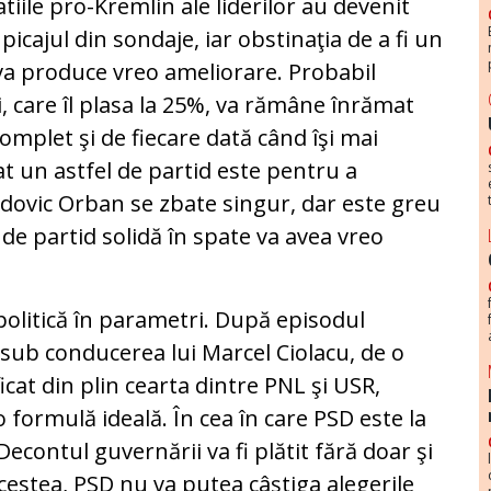
tiile pro-Kremlin ale liderilor au devenit
picajul din sondaje, iar obstinaţia de a fi un
 va produce vreo ameliorare. Probabil
, care îl plasa la 25%, va rămâne înrămat
omplet şi de fiecare dată când îşi mai
at un astfel de partid este pentru a
dovic Orban se zbate singur, dar este greu
 de partid solidă în spate va avea vreo
olitică în parametri. După episodul
 sub conducerea lui Marcel Ciolacu, de o
icat din plin cearta dintre PNL şi USR,
 formulă ideală. În cea în care PSD este la
Decontul guvernării va fi plătit fără doar şi
cestea, PSD nu va putea câştiga alegerile