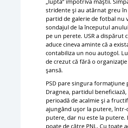
„lupta” împotriva măştii. Simpa
stridente şi au atârnat greu în 
partid de galerie de fotbal nu
sondajul de la începutul anului
pe un perete. USR a dispărut c
aduce cineva aminte că a exist
contabiliza un nou autogol. Lu
de crezut că fără o organizaţie
şansă.
PSD pare singura formaţiune p
Dragnea, partidul beneficiază,
perioadă de acalmie şi a fructif
ajungând uşor la putere, într-o
putere, dar nu este la putere. 
poate de către PNL. Cu toate a