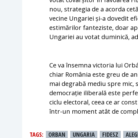
nou, strategia de a acorda cetă
vecine Ungariei și-a dovedit efi
estimărilor fanteziste, doar a
Ungariei au votat duminică, ad
Ce va însemna victoria lui Or
chiar România este greu de ant
mai degrabă mediu spre mic, s
democrație iliberală este perf
ciclu electoral, ceea ce ar cons
într-un moment atât de complic
TAGS:
ORBAN
UNGARIA
FIDESZ
ALEG