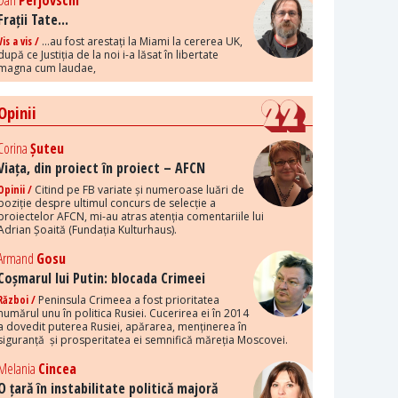
Dan
Perjovschi
Frații Tate...
Vis a vis /
...au fost arestați la Miami la cererea UK,
după ce Justiția de la noi i-a lăsat în libertate
magna cum laudae,
Opinii
Corina
Șuteu
Viața, din proiect în proiect – AFCN
Opinii /
Citind pe FB variate și numeroase luări de
poziție despre ultimul concurs de selecție a
proiectelor AFCN, mi-au atras atenția comentariile lui
Adrian Șoaită (Fundația Kulturhaus).
Armand
Gosu
Coșmarul lui Putin: blocada Crimeei
Război /
Peninsula Crimeea a fost prioritatea
numărul unu în politica Rusiei. Cucerirea ei în 2014
a dovedit puterea Rusiei, apărarea, menținerea în
siguranță și prosperitatea ei semnifică măreția Moscovei.
Melania
Cincea
O țară în instabilitate politică majoră