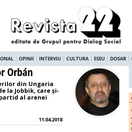
IONAL
OPINII
INTERVIU
CULTURA
ESEU
DOSAR
tor Orbán
erilor din Ungaria
e la Jobbik, care și-
partid al arenei
11.04.2018