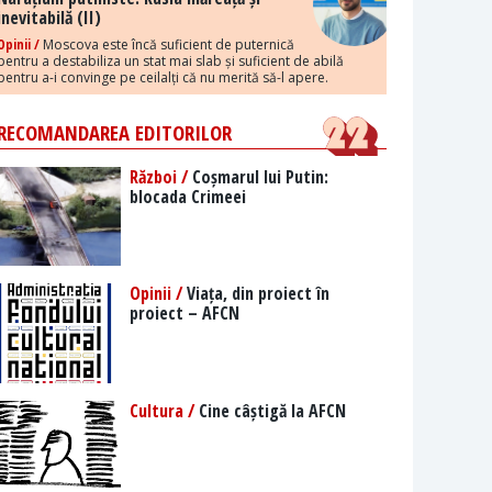
inevitabilă (II)
Opinii /
Moscova este încă suficient de puternică
pentru a destabiliza un stat mai slab și suficient de abilă
pentru a-i convinge pe ceilalți că nu merită să-l apere.
RECOMANDAREA EDITORILOR
Război /
Coșmarul lui Putin:
blocada Crimeei
Opinii /
Viața, din proiect în
proiect – AFCN
Cultura /
Cine câștigă la AFCN