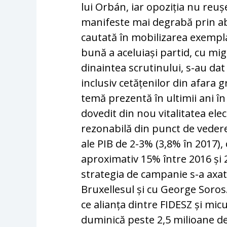
lui Orbán, iar opoziția nu reuș
manifeste mai degrabă prin ab
cautată în mobilizarea exempla
bună a aceluiași partid, cu mi
dinaintea scrutinului, s-au dat
inclusiv cetățenilor din afara 
temă prezentă în ultimii ani în
dovedit din nou vitalitatea el
rezonabilă din punct de veder
ale PIB de 2-3% (3,8% în 2017), 
aproximativ 15% între 2016 și 20
strategia de campanie s-a axat 
Bruxellesul și cu George Soros
ce alianța dintre FIDESZ și mi
duminică peste 2,5 milioane de