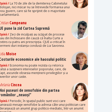
Opinii /
La 70 de zile de la demiterea Cabinetului
Bolojan, nici măcar nu se întrevede formarea unui
nou guvern, care să fie sprijinit de o majoritate
parlamentară.
Cristian
Campeanu
UE pune la zid Curtea Supremă
Opinii /
Zeci de inculpați au scăpat de procese
sau din închisoare din cauză că Înalta Curte a
extins cu patru ani prescripția. CJUE a criticat în
termeni duri instanța condusă de Lia Savonea.
Lidia
Moise
Costurile economice ale haosului politic
Opinii /
Economia nu poate rezista cu retorica
falsă a susținerii intereselor poporului, care, de
fapt, ascunde obsesia menținerii privilegiilor și a
averilor unor caste.
Melania
Cincea
Noi puseuri de xenofobie din partea
românilor „neaoși”
Opinii /
Periodic, în spațiul public sunt voci care
lansează mesaje xenofobe la adresa câte unui politician care
deranjează un anumit grup politico-mediatic, într-un anumit