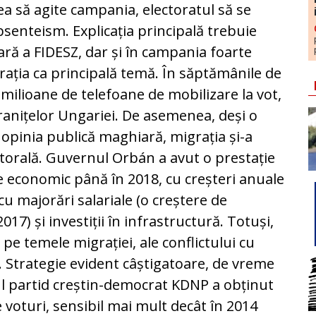
ea să agite campania, electoratul să se
senteism. Explicația principală trebuie
ră a FIDESZ, dar și în campania foarte
grația ca principală temă. În săptămânile de
 milioane de telefoane de mobilizare la vot,
granițelor Ungariei. De asemenea, deși o
 opinia publică maghiară, migrația și-a
ectorală. Guvernul Orbán a avut o prestație
e economic până în 2018, cu creșteri anuale
cu majorări salariale (o creștere de
17) și investiții în infrastructură. Totuși,
pe temele migrației, ale conflictului cu
. Strategie evident câștigatoare, de vreme
cul partid creștin-democrat KDNP a obținut
 voturi, sensibil mai mult decât în 2014