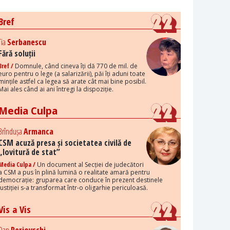
Bref
Tia
Serbanescu
Fără soluții
Bref /
Domnule, când cineva îți dă 770 de mil. de
euro pentru o lege (a salarizării), păi îți aduni toate
mințile astfel ca legea să arate cât mai bine posibil.
Mai ales când ai ani întregi la dispoziție.
Media Culpa
Brîndușa
Armanca
CSM acuză presa și societatea civilă de
„lovitură de stat”
Media Culpa /
Un document al Secției de judecători
a CSM a pus în plină lumină o realitate amară pentru
democrație: gruparea care conduce în prezent destinele
justiției s-a transformat într-o oligarhie periculoasă.
Vis a Vis