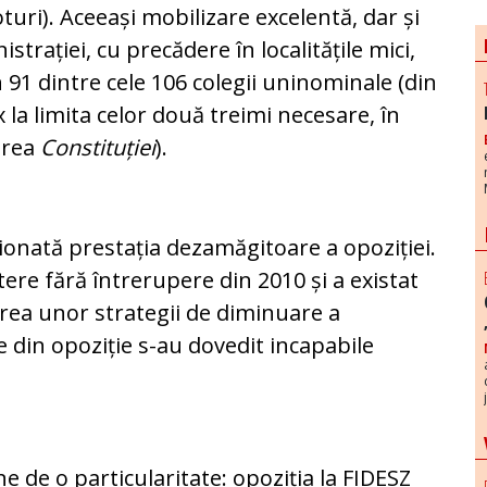
turi). Aceeași mobilizare excelentă, dar și
strației, cu precădere în localitățile mici,
n 91 dintre cele 106 colegii uninominale (din
x la limita celor două treimi necesare, în
carea
Constituției
).
ționată prestația dezamăgitoare a opoziției.
tere fără întrerupere din 2010 și a existat
rea unor strategii de diminuare a
le din opoziție s-au dovedit incapabile
 de o particularitate: opoziția la FIDESZ