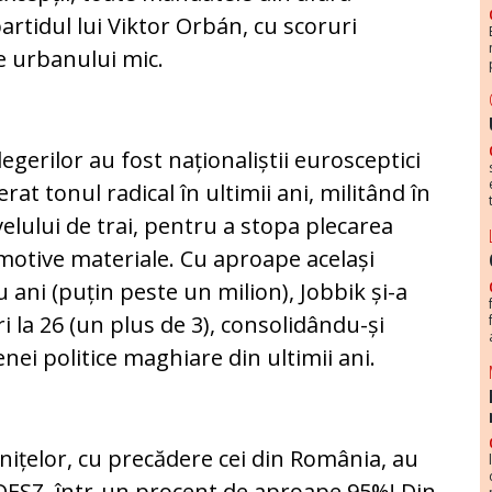
artidul lui Viktor Orbán, cu scoruri
le urbanului mic.
egerilor au fost naționaliștii eurosceptici
rat tonul radical în ultimii ani, militând în
lului de trai, pentru a stopa plecarea
motive materiale. Cu aproape același
ani (puțin peste un milion), Jobbik și-a
la 26 (un plus de 3), consolidându-și
renei politice maghiare din ultimii ani.
anițelor, cu precădere cei din România, au
IDESZ, într-un procent de aproape 95%! Din