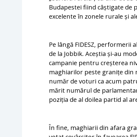
Budapestei fiind câștigate de p
excelente în zonele rurale și a
Pe lângă FIDESZ, performerii al
de la Jobbik. Aceștia și-au mode
campanie pentru creșterea nive
maghiarilor peste granițe din 
număr de voturi ca acum patru 
mărit numărul de parlamentari 
poziția de al doilea partid al a
În fine, maghiarii din afara gr
votat covârșitor în favoarea F