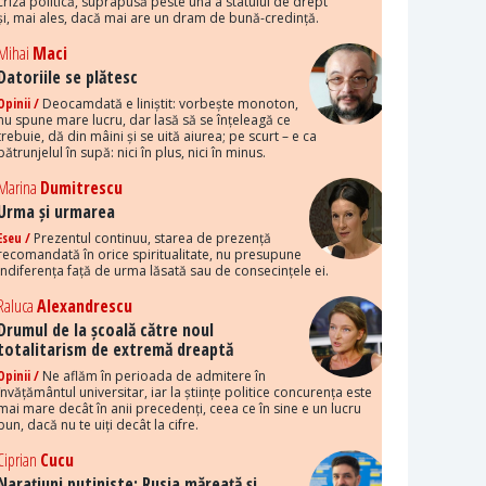
criza politică, suprapusă peste una a statului de drept
și, mai ales, dacă mai are un dram de bună-credință.
Mihai
Maci
Datoriile se plătesc
Opinii /
Deocamdată e liniștit: vorbește monoton,
nu spune mare lucru, dar lasă să se înțeleagă ce
trebuie, dă din mâini și se uită aiurea; pe scurt – e ca
pătrunjelul în supă: nici în plus, nici în minus.
Marina
Dumitrescu
Urma și urmarea
Eseu /
Prezentul continuu, starea de prezență
recomandată în orice spiritualitate, nu presupune
indiferența față de urma lăsată sau de consecințele ei.
Raluca
Alexandrescu
Drumul de la școală către noul
totalitarism de extremă dreaptă
Opinii /
Ne aflăm în perioada de admitere în
învățământul universitar, iar la științe politice concurența este
mai mare decât în anii precedenți, ceea ce în sine e un lucru
bun, dacă nu te uiți decât la cifre.
Ciprian
Cucu
Narațiuni putiniste: Rusia măreață și