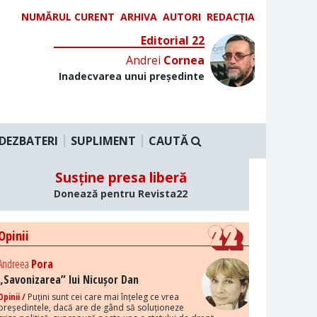
NUMĂRUL CURENT
ARHIVA
AUTORI
REDACȚIA
Editorial 22
Andrei
Cornea
Inadecvarea unui președinte
DEZBATERI
SUPLIMENT
CAUTĂ
Susține presa liberă
Donează pentru Revista22
Opinii
Andreea
Pora
„Savonizarea” lui Nicușor Dan
Opinii /
Puțini sunt cei care mai înțeleg ce vrea
președintele, dacă are de gând să soluționeze