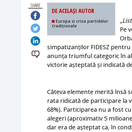
SHARE
DE ACELAȘI AUTOR
„Lis
Europa si criza partidelor
tradiționale
Pe v
Orbá
simpatizanților FIDESZ pentru 
7
anunța triumful categoric în a
victorie așteptată și indicată d
Câteva elemente merită însă su
rata ridicată de participare la
68%). Participarea nu a fost cu
alegeri (aproximativ 5 milioane 
dar era de așteptat ca, în condi