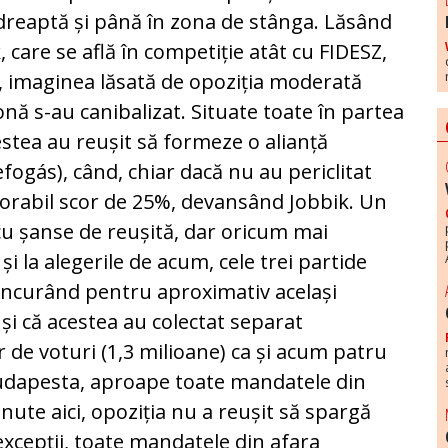
 dreaptă și până în zona de stânga. Lăsând
, care se află în competiție atât cu FIDESZ,
ic, imaginea lăsată de opoziția moderată
onă s-au canibalizat. Situate toate în partea
estea au reușit să formeze o alianță
efogás), când, chiar dacă nu au periclitat
norabil scor de 25%, devansând Jobbik. Un
 cu șanse de reușită, dar oricum mai
i la alegerile de acum, cele trei partide
concurând pentru aproximativ același
uși că acestea au colectat separat
de voturi (1,3 milioane) ca și acum patru
udapesta, aproape toate mandatele din
inute aici, opoziția nu a reușit să spargă
excepții, toate mandatele din afara