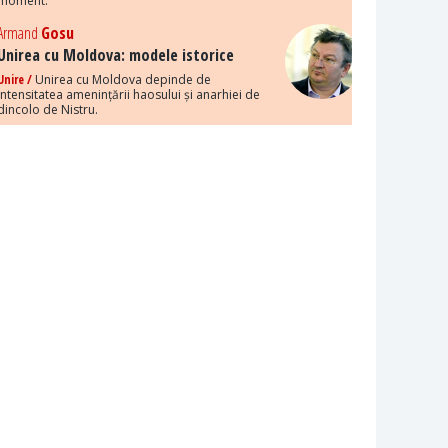
moment.
Armand
Gosu
Unirea cu Moldova: modele istorice
Unire /
Unirea cu Moldova depinde de
intensitatea amenințării haosului și anarhiei de
dincolo de Nistru.