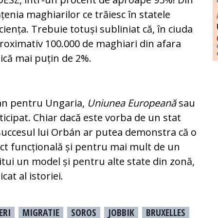
țenia maghiarilor ce trăiesc în statele
ciența. Trebuie totuși subliniat că, în ciuda
proximativ 100.000 de maghiari din afara
ică mai puțin de 2%.
bán pentru Ungaria,
Uniunea Europeană
sau
icipat. Chiar dacă este vorba de un stat
uccesul lui Orbán ar putea demonstra că o
ect funcțională și pentru mai mult de un
titui un model și pentru alte state din zonă,
at al istoriei.
ERI
MIGRATIE
SOROS
JOBBIK
BRUXELLES