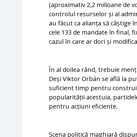
(aproximativ 2,2 milioane de vo
controlul resurselor și al admini
au făcut ca alianța să câștige î
cele 133 de mandate în final, fi
cazul în care ar dori și modifi
În al doilea rând, trebuie men
Deși Viktor Orbán se află la pu
suficient timp pentru construi
popularității acestuia, partide
pentru acțiuni eficiente.
Scena politică maghiară dispune