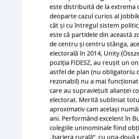
este distribuită de la extrema
deoparte cazul curios al Jobbik
cât și cu întregul sistem polit
este că partidele din această z
de centru și centru stânga, ac
electorală în 2014, Unity (Össz
poziția FIDESZ, au reușit un o
astfel de plan (nu obligatoriu
rezonabil) nu a mai funcționat ș
care au supraviețuit alianței 
electorat. Merită subliniat tot
aproximativ cam același număr 
ani. Performând excelent în B
colegiile uninominale fiind obț
„bariera rurală“, cu una-două 