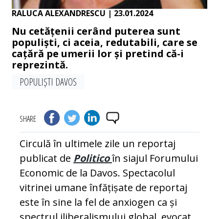
RALUCA ALEXANDRESCU
| 23.01.2024
Nu cetățenii cerând puterea sunt
populiști, ci aceia, redutabili, care se
cațără pe umerii lor și pretind că-i
reprezintă.
POPULIȘTI DAVOS
SHARE
Circulă în ultimele zile un reportaj
publicat de
Politico
în siajul Forumului
Economic de la Davos. Spectacolul
vitrinei umane înfățișate de reportaj
este în sine la fel de anxiogen ca și
spectrul iliberalismului global, evocat