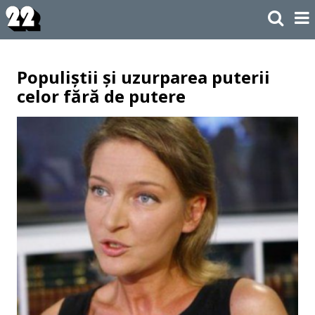
Populiștii și uzurparea puterii
celor fără de putere