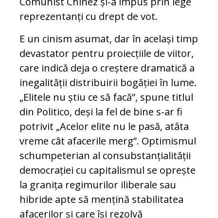
Comunist Chinez și-a impus prin lege
reprezentanți cu drept de vot.
E un cinism asumat, dar în același timp
devastator pentru proiecțiile de viitor,
care indică deja o creștere dramatică a
inegalității distribuirii bogăției în lume.
„Elitele nu știu ce să facă”, spune titlul
din Politico, deși la fel de bine s-ar fi
potrivit „Acelor elite nu le pasă, atâta
vreme cât afacerile merg”. Optimismul
schumpeterian al consubstanțialității
democrației cu capitalismul se oprește
la granița regimurilor iliberale sau
hibride apte să mențină stabilitatea
afacerilor și care își rezolvă