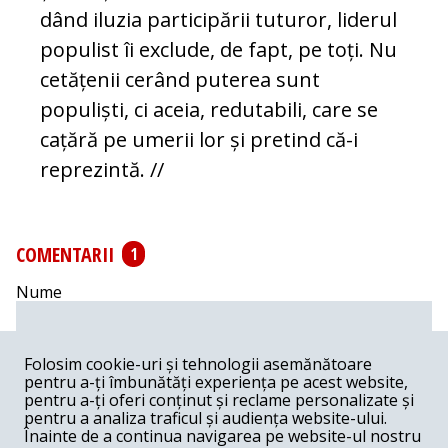
dând iluzia participării tuturor, liderul
populist îi exclude, de fapt, pe toți. Nu
cetățenii cerând puterea sunt
populiști, ci aceia, redutabili, care se
cațără pe umerii lor și pretind că-i
reprezintă. //
COMENTARII
1
Nume
Email
Folosim cookie-uri și tehnologii asemănătoare
pentru a-ți îmbunătăți experiența pe acest website,
pentru a-ți oferi conținut și reclame personalizate și
Comentariu
pentru a analiza traficul și audiența website-ului.
Înainte de a continua navigarea pe website-ul nostru