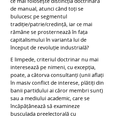
ce mai folosește distincția doctrinară
de manual, atunci când toți se
bulucesc pe segmentul
tradiție/patrie/credință, iar ce mai
rămâne se prosternează în fața
capitalismului în varianta lui de
început de revoluție industrială?
E limpede, criteriul doctrinar nu mai
interesează pe nimeni, cu excepția,
poate, a câtorva consultanți (unii aflați
în masiv conflict de interese, plătiți din
banii partidului ai căror membri sunt)
sau a mediului academic, care se
încăpățânează să examineze
busculada preelectorală cu