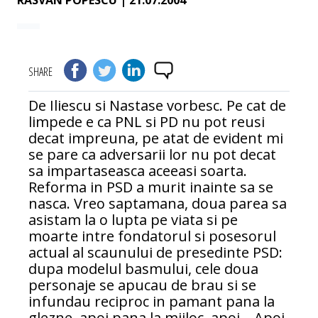
RASVAN POPESCU
| 21.07.2004
SHARE
De Iliescu si Nastase vorbesc. Pe cat de
limpede e ca PNL si PD nu pot reusi
decat impreuna, pe atat de evident mi
se pare ca adversarii lor nu pot decat
sa impartaseasca aceeasi soarta.
Reforma in PSD a murit inainte sa se
nasca. Vreo saptamana, doua parea sa
asistam la o lupta pe viata si pe
moarte intre fondatorul si posesorul
actual al scaunului de presedinte PSD:
dupa modelul basmului, cele doua
personaje se apucau de brau si se
infundau reciproc in pamant pana la
glezne, apoi pana la mijloc, apoi... Apoi