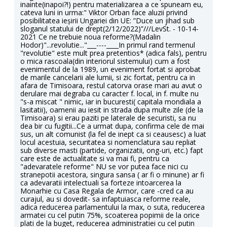
inainte(inapoi?!) pentru materializarea a ce spuneam eu,
cateva luni in urma:" Viktor Orban face aluzii privind
posibilitatea ieșirii Ungariei din UE: ”Duce un jihad sub
sloganul statului de drept(2/12/2022)”///LevSt. - 10-14-
2021 Ce ne trebuie noua reforme?(Madalin
Hodor)"...revolutie..."___----____In primul rand termenul
"revolutie" este mult prea pretentios* (adica fals), pentru
o mica rascoala(din interiorul sistemului) cum a fost
evenimentul de la 1989, un eveniment fortat si aprobat
de marile cancelarii ale lumii, si zic fortat, pentru ca in
afara de Timisoara, restul catorva orase mari au avut o
derulare mai degraba cu caracter f. local, in f. multe nu
"s-a miscat " nimic, iar in bucuresti( capitala mondiala a
lasitatii), oamenii au iesit in strada dupa multe zile (de la
Timisoara) si erau paziti pe laterale de securisti, sa nu
dea bir cu fugitii...Ce a urmat dupa, confirma cele de mai
sus, un alt comunist (la fel de inept ca si ceausesc) a luat
locul acestuia, securitatea si nomenclatura sau repliat
sub diverse masti (partide, organizatii, ong-uri, etc.) fapt
care este de actualitate si va mai fi, pentru ca
"adevaratele reforme" NU se vor putea face nici cu
stranepotii acestora, singura sansa ( ar fi o minune) ar fi
ca adevaratii intelectuali sa forteze intoarcerea la
Monarhie cu Casa Regala de Armor, care -cred ca au
curajul, au si dovedit- sa infaptuiasca reforme reale,
adica reducerea parlamentului la max, o suta, reducerea
armatei cu cel putin 75%, scoaterea popimii de la orice
plati de la buget, reducerea administratiei cu cel putin