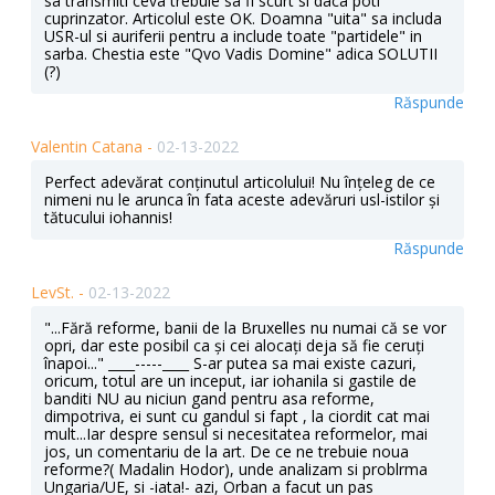
sa transmiti ceva trebuie sa fi scurt si daca poti
cuprinzator. Articolul este OK. Doamna "uita" sa includa
USR-ul si auriferii pentru a include toate "partidele" in
sarba. Chestia este "Qvo Vadis Domine" adica SOLUTII
(?)
Răspunde
Valentin Catana -
02-13-2022
Perfect adevărat conținutul articolului! Nu înțeleg de ce
nimeni nu le arunca în fata aceste adevăruri usl-istilor și
tătucului iohannis!
Răspunde
LevSt. -
02-13-2022
"...Fără reforme, banii de la Bruxelles nu numai că se vor
opri, dar este posibil ca și cei alocați deja să fie ceruți
înapoi..." ____-----____ S-ar putea sa mai existe cazuri,
oricum, totul are un inceput, iar iohanila si gastile de
banditi NU au niciun gand pentru asa reforme,
dimpotriva, ei sunt cu gandul si fapt , la ciordit cat mai
mult...Iar despre sensul si necesitatea reformelor, mai
jos, un comentariu de la art. De ce ne trebuie noua
reforme?( Madalin Hodor), unde analizam si problrma
Ungaria/UE, si -iata!- azi, Orban a facut un pas