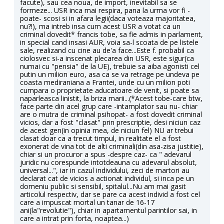
facute), sau cea noua, de import, inevitabil sa se
formeze... USR inca mai respira, pana la urma vor fi -
poate- scosi si in afara legii(daca voteaza majoritatea,
nu?!), ma intreb insa cum acest USR a votat ca un
criminal dovedit* francis tobe, sa fie admis in parlament,
in special cand insasi AUR, voia sa-l scoata de pe listele
sale, realizand cu cine au de'a face...Este f. probabil ca
ciolosvec si-a inscenat plecarea din USR, este sigur(ca
numai cu "pensia" de la UE), trebuie sa aiba agonisti cel
putin un milion euro, asa ca se va retrage pe undeva pe
coasta mediraniana a Frantei, unde cu un milion poti
cumpara o proprietate aducatoare de venit, si poate sa
naparleasca linistit, la briza marii...(*Acest tobe-care btw,
face parte din acel grup care -intamplator sau nu- chiar
are o mutra de criminal psihopat- a fost dovedit criminal
vicios, dar a fost "clasat" prin prescriptie, desi niciun caz
de acest gen(in opinia mea, de niciun fel) NU ar trebui
clasat doar ca a trecut timpul, in realitate el a fost
exonerat de vina tot de alti criminali(din asa-zisa justitie),
chiar si un procuror a spus -despre caz- ca " adevarul
juridic nu corespunde intotdeauna cu adevarul absolut,
universal...", iar in cazul individului, zeci de martori au
declarat cat de vicios a actionat individul, si inca pe un
domeniu public si sensibil, spitalul...Nu am mai gasit
articolul respectiv, dar se pare ca acest individ a fost cel
care a impuscat mortal un tanar de 16-17
ani(la"revolutie"), chiar in apartamentul parintilor sai, in
care a intrat prin forta, noaptea...)