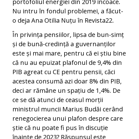
portofoliul energiei din 2019 încoace.
Nu intru în fondul problemei, a făcut-
o deja Ana Otilia Nuțu în Revista22.
În privința pensiilor, lipsa de bun-simț
și de bună-credință a guvernanților
este și mai mare, pentru că ei știu bine
că nu au epuizat plafonul de 9,4% din
PIB agreat cu CE pentru pensii, căci
acestea consumă azi doar 8% din PIB,
deci ar rămâne un spațiu de 1,4%. De
ce se dă atunci de ceasul morții
ministrul muncii Marius Budăi cerând
renegocierea unui plafon despre care
știe că nu poate fi pus în discuție
înainte de 2023? Răspunsul este