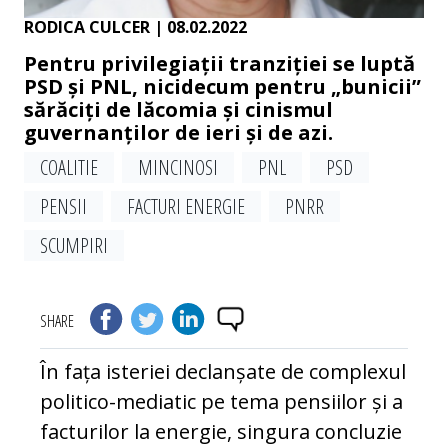
RODICA CULCER
| 08.02.2022
Pentru privilegiații tranziției se luptă
PSD și PNL, nicidecum pentru „bunicii”
sărăciți de lăcomia și cinismul
guvernanților de ieri și de azi.
COALITIE
MINCINOSI
PNL
PSD
PENSII
FACTURI ENERGIE
PNRR
SCUMPIRI
SHARE
În fața isteriei declanșate de complexul
politico-mediatic pe tema pensiilor și a
facturilor la energie, singura concluzie