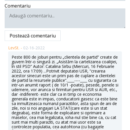
Comentariu
Postează comentariu
LevSt. -
02-16-2022
Peste 800 de joburi pentru „clientela de partid” create de
guvern într-o singură zi. „Asistăm la cartelizarea coaliţiei,
în stil PSD” Autor: Catalina Sirbu (Miercuri, 16 Februarie
2022, ora 17:09) ...Potrivit deputatei USR, ”crearea
acestor sinecuri este un prim pas de cuplare a clientelei
de partid la resursele publice”.____----____ cu siguranta ca
intr-un anumit raport ( de 10/1 -poate), pesede, penele si
udemere, vor arunca si firimituri pentru USR si AUR, etc.,
dar -indiferent- este clar ca in timp ce economia
generala este in impas, conducatorii gasesc ca este bine
sa inmultzeasca numarul parazitilor, asta spun de ani de
zile, noi si noi angajari LA STAT(care este si un stat
degeaba), este forma de exploatare si oprimare a
maselor, cea mai legalizata, ioha-nul stie bine ca, cu cat
sunt mai multi paraziti, cu atat mai usor este sa
controleze populatia, cea autohtona (cu bagajele