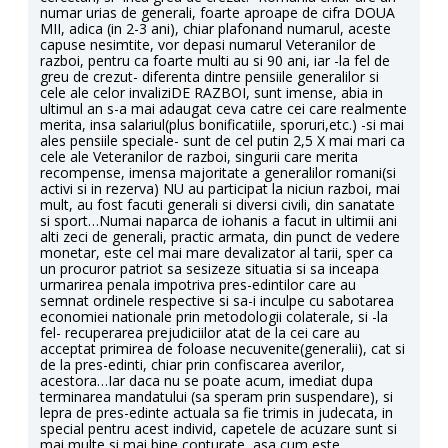
numar urias de generali, foarte aproape de cifra DOUA
MII, adica (in 2-3 ani), chiar plafonand numarul, aceste
capuse nesimtite, vor depasi numarul Veteranilor de
razboi, pentru ca foarte multi au si 90 ani, iar -la fel de
greu de crezut- diferenta dintre pensiile generalilor si
cele ale celor invaliziDE RAZBOI, sunt imense, abia in
ultimul an s-a mai adaugat ceva catre cei care realmente
merita, insa salariul(plus bonificatiile, sporuri,etc.) -si mai
ales pensiile speciale- sunt de cel putin 2,5 X mai mari ca
cele ale Veteranilor de razboi, singurii care merita
recompense, imensa majoritate a generalilor romani(si
activi si in rezerva) NU au participat la niciun razboi, mai
mult, au fost facuti generali si diversi civili, din sanatate
si sport…Numai naparca de iohanis a facut in ultimii ani
alti zeci de generali, practic armata, din punct de vedere
monetar, este cel mai mare devalizator al tarii, sper ca
un procuror patriot sa sesizeze situatia si sa inceapa
urmarirea penala impotriva pres-edintilor care au
semnat ordinele respective si sa-i inculpe cu sabotarea
economiei nationale prin metodologii colaterale, si -la
fel- recuperarea prejudiciilor atat de la cei care au
acceptat primirea de foloase necuvenite(generalii), cat si
de la pres-edinti, chiar prin confiscarea averilor,
acestora…Iar daca nu se poate acum, imediat dupa
terminarea mandatului (sa speram prin suspendare), si
lepra de pres-edinte actuala sa fie trimis in judecata, in
special pentru acest individ, capetele de acuzare sunt si
mai multe si mai bine conturate, asa cum este