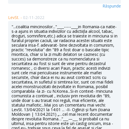
Răspunde
LevSt. -
02-11-2022
"...coalitia mincinosilor..."____-----____in Romania-ca natie-
s-a ajuns in situatia indivizilor cu adictii(la alcool, tabac,
droguri, somnifere,etc.) adica se traieste in minciuna si in
furatul propriei caciuli, iar radacina acestei situatii este
seculara insa-f. adevarat- bine dezvoltata in comunism,
practic "revolutia" din "89 a fost doar o bascalie tipic
mioritica, chiar si la zi multi delatori se caznesc (cu
succes) sa demonstreze ca nu nomenclatura si
securitatea au fost si sunt de vine pentru dezastrul
romanesc , ci diversi acari Paun, practic acesti indivizi
sunt cele mai periculoase instrumente ale mafiei
securiste, chiar daca ei nu au avut contract scris cu
securitatea, in sufletul si simtirea lor, sunt cei mai fideli
acelei monstruozitati dezvoltate in Romania, posibil
comparabila -la zi- cu N.Korea...Si-in context- minciuna
comunista a continuat , inclusiv prin revolutia din "89,
unde doar s-au trasat noi reguli, mai eficiente, ale
statului mafiotic...Mai jos un comentariu mai vechi:
LevSt. 13/04/2021 la 14:01 ... -II- Oglinzi și fum (Ioana
Moldovan | 13.04.2021) „…cel mai recent documentar
despre revolutia Romana…”___—___ si probabil ca nu
ultimul, insa pentru istorie este un castig oricum, insa -
cred eu- trebuie spus ceva la fel de apasat si clar,