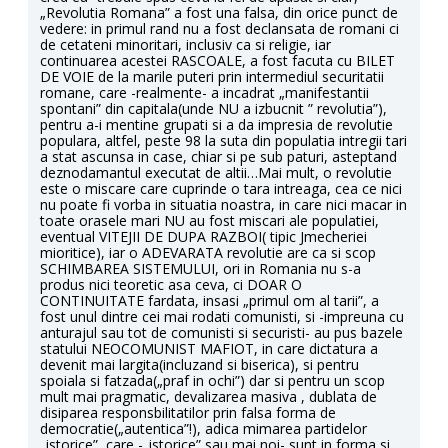
„Revolutia Romana” a fost una falsa, din orice punct de
vedere: in primul rand nu a fost declansata de romani ci
de cetateni minoritari, inclusiv ca si religie, iar
continuarea acestei RASCOALE, a fost facuta cu BILET
DE VOIE de la marile puteri prin intermediul securitatii
romane, care -realmente- a incadrat „manifestantii
spontani” din capitala(unde NU a izbucnit ” revolutia”),
pentru a-i mentine grupati si a da impresia de revolutie
populara, altfel, peste 98 la suta din populatia intregii tari
a stat ascunsa in case, chiar si pe sub paturi, asteptand
deznodamantul executat de altii…Mai mult, o revolutie
este o miscare care cuprinde o tara intreaga, cea ce nici
nu poate fi vorba in situatia noastra, in care nici macar in
toate orasele mari NU au fost miscari ale populatiei,
eventual VITEJII DE DUPA RAZBOI( tipic Jmecheriei
mioritice), iar o ADEVARATA revolutie are ca si scop
SCHIMBAREA SISTEMULUI, ori in Romania nu s-a
produs nici teoretic asa ceva, ci DOAR O
CONTINUITATE fardata, insasi „primul om al tarii”, a
fost unul dintre cei mai rodati comunisti, si -impreuna cu
anturajul sau tot de comunisti si securisti- au pus bazele
statului NEOCOMUNIST MAFIOT, in care dictatura a
devenit mai largita(incluzand si biserica), si pentru
spoiala si fatzada(„praf in ochi”) dar si pentru un scop
mult mai pragmatic, devalizarea masiva , dublata de
disiparea responsbilitatilor prin falsa forma de
democratie(„autentica”!), adica mimarea partidelor
„istorice”, care -„istorice” sau mai noi- sunt in forma si