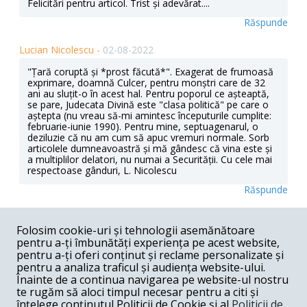
Felicitări pentru articol. Trist și adevărat....
Răspunde
Lucian Nicolescu -
02-08-2022
"Țară coruptă și *prost făcută*". Exagerat de frumoasă
exprimare, doamnă Culcer, pentru monștri care de 32
ani au sluțit-o în acest hal. Pentru poporul ce așteaptă,
se pare, Judecata Divină este "clasa politică" pe care o
aștepta (nu vreau să-mi amintesc începuturile cumplite:
februarie-iunie 1990). Pentru mine, septuagenarul, o
deziluzie că nu am cum să apuc vremuri normale. Sorb
articolele dumneavoastră și mă gândesc că vina este și
a multiplilor delatori, nu numai a Securității. Cu cele mai
respectoase gânduri, L. Nicolescu
Răspunde
Andronache Sorin -
02-08-2022
Folosim cookie-uri și tehnologii asemănătoare
Doamna Rodica Culcer dar eu am văzut că domnul
pentru a-ți îmbunătăți experiența pe acest website,
Marius Budăi este deschis dialogului.Pe contul domniei
pentru a-ți oferi conținut și reclame personalizate și
sale de Facebook vine cu precizări, lămurește
pentru a analiza traficul și audiența website-ului.
oamenii.Este transparent ministerul pe care îl conduce.
Înainte de a continua navigarea pe website-ul nostru
te rugăm să aloci timpul necesar pentru a citi și
Răspunde
înțelege conținutul Politicii de Cookie și al
Politicii de