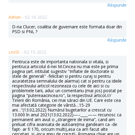
Răspunde
Adrian -
02-16-2022
D-na Clucer, coalitia de guvernare este formata doar din
PSD si PNL ?
Răspunde
LevSt. -
02-15-2022
Pentruca este de importanta nationala si vitala, si
pentruca articolul d-nei M.Cincea nu mai este pe prima
pagina (art. intitulat sugestiv "Inflatie de doctorate si
stele de generali" -felicitari si pentru curaj si pentru
acuratetzea semnalului de alarma) cat si pentru ca ideile
respectivului articol rezoneaza cu cele de aici si cu
problemele tarii, aduc un comentariu (mai jos) postat pe
pagina "putereaacincea.ro", la respectivul articol.///
Tinerii din România, cei mai săraci din UE. Care este cea
mai afectată categorie de vârstă…15-29
ani…”(13.02.2022) Numărul bugetarilor a crescut cu
13.000 în anul 2021(13.02.2022)—–____—— recunosc ca
permanent am avut o „strangere de inima”, cand am
preluat cifra avansata de autoare(ma gandeam ca -de
fapt- ar fi 170, oricum multi),asa ca am facut alte
cercetari, si -inca greu de crezut!- Romania chiar are un