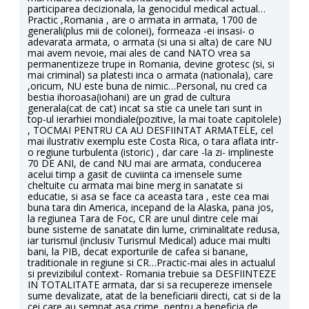
participarea decizionala, la genocidul medical actual…
Practic ,Romania , are o armata in armata, 1700 de
generali(plus mii de colonei), formeaza -ei insasi- o
adevarata armata, o armata (si una si alta) de care NU
mai avem nevoie, mai ales de cand NATO vrea sa
permanentizeze trupe in Romania, devine grotesc (si, si
mai criminal) sa platesti inca o armata (nationala), care
,oricum, NU este buna de nimic…Personal, nu cred ca
bestia ihoroasa(iohani) are un grad de cultura
generala(cat de cat) incat sa stie ca unele tari sunt in
top-ul ierarhiei mondiale(pozitive, la mai toate capitolele)
, TOCMAI PENTRU CA AU DESFIINTAT ARMATELE, cel
mai ilustrativ exemplu este Costa Rica, o tara aflata intr-
o regiune turbulenta (istoric) , dar care -la zi- implineste
70 DE ANI, de cand NU mai are armata, conducerea
acelui timp a gasit de cuviinta ca imensele sume
cheltuite cu armata mai bine merg in sanatate si
educatie, si asa se face ca aceasta tara , este cea mai
buna tara din America, incepand de la Alaska, pana jos,
la regiunea Tara de Foc, CR are unul dintre cele mai
bune sisteme de sanatate din lume, criminalitate redusa,
iar turismul (inclusiv Turismul Medical) aduce mai multi
bani, la PIB, decat exporturile de cafea si banane,
traditionale in regiune si CR…Practic-mai ales in actualul
si previzibilul context- Romania trebuie sa DESFIINTEZE
IN TOTALITATE armata, dar si sa recupereze imensele
sume devalizate, atat de la beneficiarii directi, cat si de la
cei care au semnat asa crime, pentru a beneficia de