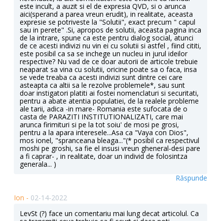
este incult, a auzit si el de expresia QVD, si o arunca
aici(sperand a parea vreun erudit), in realitate, aceasta
expresie se potriveste la "Solutii", exact precum " capul
sau in perete" .Si, apropos de solutii, aceasta pagina inca
de la intrare, spune ca este pentru dialog social, atunci
de ce acesti indivizi nu vin ei cu solutii si astfel , fiind cititi,
este posibil ca sa se inchege un nucleu in jurul ideilor
respective? Nu vad de ce doar autorii de articole trebuie
neaparat sa vina cu solutii, oricine poate sa o faca, insa
se vede treaba ca acesti indivizi sunt dintre cei care
asteapta ca altii sa le rezolve problemele*, sau sunt
doar instigatori platiti ai fostei nomenclaturi si securitati,
pentru a abate atentia populatiei, de la realele probleme
ale tarii, adica -in mare- Romania este sufocata de o
casta de PARAZITI INSTITUTIONALIZATI, care mai
arunca firimituri si pe la tot soiu' de mosi pe grosi,
pentru a la apara interesele...Asa ca "Vaya con Dios",
mos ionel, "spranceana bleaga..."(* posibil ca respectivul
moshi pe groshi, sa fie el insusi vreun gheneral-desi pare
a fi caprar- , in realitate, doar un individ de folosintza
generala... )
Răspunde
Ion -
02-14-2022
LevSt (?) face un comentariu mai lung decat articolul. Ca