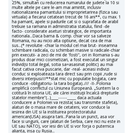
25%, simultan cu reducerea numarului de judete la 10 si
multe altele pe care le-am mai amintit, inclusiv
nationalizarea pamantului si improprietarirea (fizica sau
virtuala) a fiecarui cetatean trecut de 16 ani**, cu max. 1
ha pamant, apele si padurile cat si o suprafata de arabil
trebuie sa ramana in adminstratia statului, fiind -de
facto- considerate aseturi strategice, de importanta
nationala...Daca barna & comp. chiar vor sa salveze
Romania, nu au nicio alta optiune, decat cea de mai
sus...(* revolutie -chiar la modul cel mai brut- inseamna
schimbare radicala, cu schimbari masive si radicale-chiar
prin executii- a zeci de mii de 'fosti", ori in Romania s-au
produs doar mici cosmetizari, a fost executat un singur
individ(si total ilegal, sotia sa=asasinat politic) au mai
facut cativa ceva puscarie, dar -real- aceiasi indivizi
conduc si exploateaza tara direct sau prin copii ,rude si
diversi interpusi///**stat mic cu populatie bogata, care
conduce -obligatoriu- la tara bogata)../// -II-.Polonia
amplifică conflictul cu Uniunea Europeană. „Suntem la o
cotitură în istoria UE, ale cărei instituţii încalcă drepturile
statelor membre”(...)____------_____ daca actuala
conducere a Poloniei va rezista( sau transmite stafeta),
alaturi de o masa mare de cetateni, vor conduce la
iesirea din UE si la instituirea protectoratului
american(USA) asupra tarii...Pana la un punct, asa vor
face si ungurii, care (alaturi de Serbia, care nici nu este in
UE sau NATO), vor iesi din UE si vor forja o puternica
alianta, insa cu Rusia...