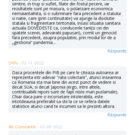
simtire, in trup si suflet, filate din fostul pecere, iar
rezultatele sunt pe masura, o polarizare economica
nemaiantalnita, si o subminare fara precedent a statului
si natie, care (prin continuitate) va ajunge la disolutie
statala si fragmentare teritoriala, insasi situatia sanitara
actuala DOVEDESTE ca, conducerile tarii(si cei din
spatele scenei, adevaratii papusari), comit un genocid
fara precedent, asupra populatiei, prin modul lor de a
„gestiona” pandemia…
Răspunde
DVN -
02-11-2022
Daca procentele din PIB pe care le citeaza autoarea ar
reprezenta intr-adevar "rata colectarii", atunci inseamna
ca Romania sta mai bine din acest punct de vedere si
decat SUA, si decat Japonia (ergo, intre altele,
contribuabilii niponi sunt de fapt niste mari puslamale).
Chiar daca pare o incorsetare intolerabila, este
intotdeauna preferabil sa stii la ce se refera datele
statistice atunci cand te incumeti sa le prezinti altora.
Răspunde
Ilie Constantin -
02-08-2022