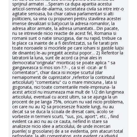
sprijinul armatei …Speram ca dupa aparitia acestui
articol-semnal-de-alarma, societatea civila sa intre intr-o
agitatie serioasa, ba chiar cativa parlamentari si alti
politicieni, sa vina cu propuneri pentru stavilirea acestei
imense devalizari si batjocuri la adresa romanilor, la
adresa altor armate, la adresa umanitatii…Din pacate,
nu se intrevede nicio reactie de acest fel, Romania si
romanii sunt o natie sinucigasa, dar nu rapid, trebuie ca
le place ca inainte de a fi desfintzatzi, sa fie tarati prin
toate noroaiele si mocirlele pe care iohani si gastile lui(si
de dinainte) le-au pregatit acestui popor… 2) Referitor la
latratorii la luna, sunt de acord ca (mai ales in
democratia"originala" mioritica) se poate aplica " sa
gangaveasca si mos ion-?.?- , ca si el -cica!- ar fi
comentator", chiar daca isi incepe scurtul (dar
nemaipomenit de cuprinzator ,referitor la continutul
articolului!) "comentariu" cu o mare minciuna , lata si
gogonata, nici toate comentariile mele-impreuna- la
acest articol nu insumeaza mai mult de 1/2 din lungimea
articolului, eventual cu acest ultim, sa se ajunga la un
procent de pe langa 75%, oricum nu vad nicio problema,
cei care nu au IQ sa procesesze frazele lungi, nu au
decat sa se duca la scoala de dresat caini, acolo se
vorbeste in termeni scurti, "sus, jos, aport", etc. , fiind
evident ca aici nu au ce cauta, nefiind in stare sa
analizeze nicio idee a articolului, de unde incercari
puerile( si grosolane) de a se evidentia, prin atacuri total
nefondate, la alti comentatori. este evident ca idividul