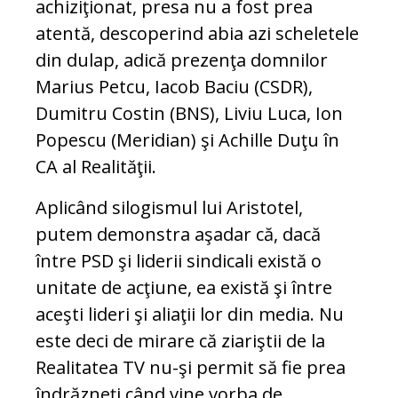
achiziţionat, presa nu a fost prea
atentă, descoperind abia azi scheletele
din dulap, adică prezenţa domnilor
Marius Petcu, Iacob Baciu (CSDR),
Dumitru Costin (BNS), Liviu Luca, Ion
Popescu (Meridian) şi Achille Duţu în
CA al Realităţii.
Aplicând silogismul lui Aristotel,
putem demonstra aşadar că, dacă
între PSD şi liderii sindicali există o
unitate de acţiune, ea există şi între
aceşti lideri şi aliaţii lor din media. Nu
este deci de mirare că ziariştii de la
Realitatea TV nu-şi permit să fie prea
îndrăzneţi când vine vorba de