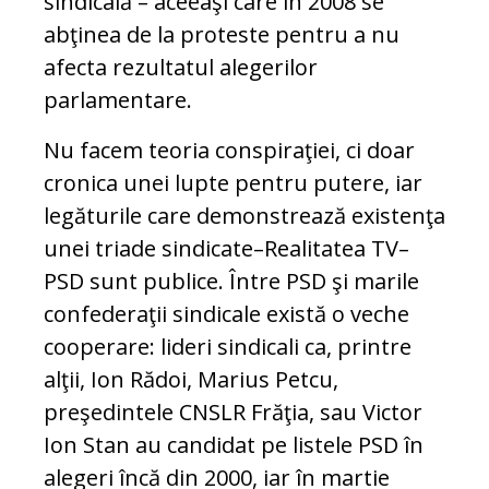
sindicală – aceeaşi care în 2008 se
abţinea de la proteste pentru a nu
afecta rezultatul alegerilor
parlamentare.
Nu facem teoria conspiraţiei, ci doar
cronica unei lupte pentru putere, iar
legăturile care demonstrează existenţa
unei triade sindicate–Realitatea TV–
PSD sunt publice. Între PSD şi marile
confederaţii sindicale există o veche
cooperare: lideri sindicali ca, printre
alţii, Ion Rădoi, Marius Petcu,
preşedintele CNSLR Frăţia, sau Victor
Ion Stan au candidat pe listele PSD în
alegeri încă din 2000, iar în martie