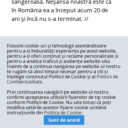
sângeroasă. Neşansa noastră este că
în România ea a început acum 20 de
ani şi încă nu s-a terminat. //
COMENTARII
0
Folosim cookie-uri și tehnologii asemănătoare
pentru a-ți îmbunătăți experiența pe acest website,
Nume
pentru a-ți oferi conținut și reclame personalizate și
pentru a analiza traficul și audiența website-ului.
Înainte de a continua navigarea pe website-ul nostru
Email
te rugăm să aloci timpul necesar pentru a citi și
înțelege conținutul Politicii de Cookie și al
Politicii de
Confidențialitate
.
Comentariu
Prin continuarea navigării pe website-ul nostru
confirmi acceptarea utilizării fișierelor de tip cookie
conform Politicii de Cookie. Nu uita totuși că poți
modifica setările acestor fișiere cookie urmând
instrucțiunile din
Politica de Cookie.
Postează comentariu
Sunt de acord