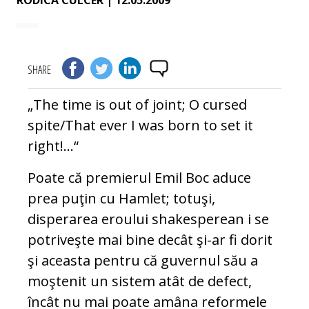
RODICA CULCER
| 12.05.2009
SHARE
„The time is out of joint; O cursed
spite/That ever I was born to set it
right!...“
Poate că premierul Emil Boc aduce
prea puţin cu Hamlet; totuşi,
disperarea eroului shakesperean i se
potriveşte mai bine decât şi-ar fi dorit
şi aceasta pentru că guvernul său a
moştenit un sistem atât de defect,
încât nu mai poate amâna reformele