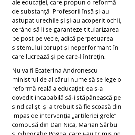
ale educaţiei, care propun o reformă
de substanţă. Profesorii însă şi-au
astupat urechile şi şi-au acoperit ochii,
cerând să li se garanteze titularizarea
pe post pe vecie, adică perpetuarea
sistemului corupt şi neperformant în
care lucrează şi pe care-l întreţin.
Nu va fi Ecaterina Andronescu
ministrul de al cărui nume să se lege o
reformă reală a educaţiei: ea s-a
dovedit incapabilă să-i stăpânească pe
sindicalişti şi a trebuit să fie scoasă din
impas de intervenţia „artileriei grele“
compusă din Dan Nica, Marian Sârbu
şi Gheorghe Pogea, care i-au trimis pe