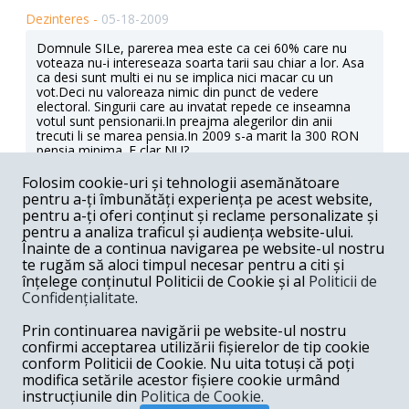
Dezinteres -
05-18-2009
Domnule SILe, parerea mea este ca cei 60% care nu
voteaza nu-i intereseaza soarta tarii sau chiar a lor. Asa
ca desi sunt multi ei nu se implica nici macar cu un
vot.Deci nu valoreaza nimic din punct de vedere
electoral. Singurii care au invatat repede ce inseamna
votul sunt pensionarii.In preajma alegerilor din anii
trecuti li se marea pensia.In 2009 s-a marit la 300 RON
pensia minima. E clar NU?
Răspunde
Folosim cookie-uri și tehnologii asemănătoare
pentru a-ți îmbunătăți experiența pe acest website,
SILe -
05-13-2009
pentru a-ți oferi conținut și reclame personalizate și
pentru a analiza traficul și audiența website-ului.
Am doua intrebari:1In ce tari europene exista acest
Înainte de a continua navigarea pe website-ul nostru
dubleu cod penal-cod de procedura penala?. 2.In ce tari
te rugăm să aloci timpul necesar pentru a citi și
europene exista legi si instructiuni de aplicare a legii?
înțelege conținutul Politicii de Cookie și al
Politicii de
Pentru al trei-lea subiect merg direct pe o afirmatie: nu
Confidențialitate
.
se poate construi o societate normala pe o constitutie
gaunoasa, legi rele si cu functionari corupti.Si ar mai fi o
Prin continuarea navigării pe website-ul nostru
problema: nimeni nu sesizeaza gravitatea fenomenului
absentei la vot,60% constituie o majoritate consistenta
confirmi acceptarea utilizării fișierelor de tip cookie
nu?In privinta titlului articolului eu vad lucrurile mult mai
conform Politicii de Cookie. Nu uita totuși că poți
simplu: mentalitate Ceausescu- poate-i pacalim si de
modifica setările acestor fișiere cookie urmând
data asta.Numai ca n-o sa tina.
instrucțiunile din
Politica de Cookie.