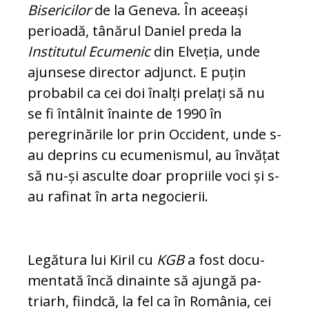
Bisericilor
de la Geneva. În aceeași
perioadă, tânărul Daniel pre­­da la
Institutul Ecumenic
din El­veția, unde
ajunsese director adjunct. E puțin
probabil ca cei doi înalți pre­lați să nu
se fi întâlnit înainte de 1990 în
peregrinările lor prin Occident, un­de s-
au deprins cu ecumenismul, au învățat
să nu-și asculte doar propriile voci și s-
au rafinat în arta negocierii.
Legătura lui Kiril cu
KGB
a fost do­cu­
mentată încă dinainte să ajungă pa­
triarh, fiindcă, la fel ca în România, cei