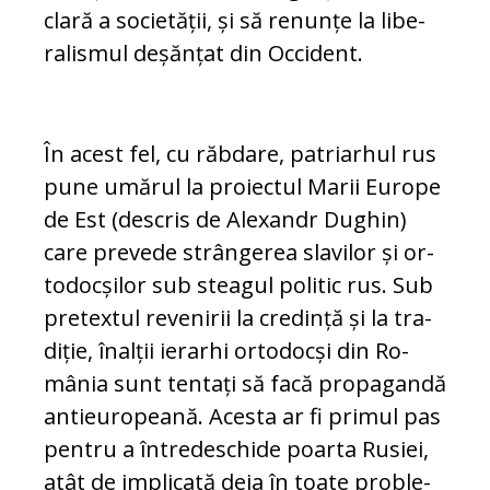
clară a societății, și să renunțe la li­be­
ralismul deșănțat din Occident.
În acest fel, cu răbdare, patriarhul rus
pune umărul la proiectul Marii Eu­ro­pe
de Est (descris de Alexandr Du­ghin)
care prevede strângerea slavilor și or­
to­docșilor sub steagul politic rus. Sub
pretextul revenirii la credință și la tra­
diție, înalții ierarhi ortodocși din Ro­
mânia sunt tentați să facă pro­pa­gandă
antieuropeană. Acesta ar fi primul pas
pentru a întredeschide poarta Ru­siei,
atât de implicată deja în toate pro­ble­