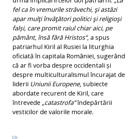
urma implicării celor doi patriarhi.
„La
fel ca în vremurile străvechi, şi astăzi
apar mulţi învăţători politici şi religioşi
falși, care promit raiul chiar aici, pe
pământ, însă fără Hris­tos“
, a spus
patriarhul Kiril al Rusiei la liturghia
oficiată în capitala Româ­ni­ei, sugerând
că ar fi vorba despre oc­cidentali și
despre multicultura­lis­mul încurajat de
liderii
Uniunii Euro­pene
, subiecte
abordate recurent de Kiril, care
întrevede
„catastrofa“
în­de­păr­tă­rii
vesticilor de valorile mo­rale.