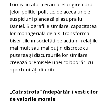
trimiși în afară erau prelungirea bra­
țelor poliției politice, de aceea une­le
suspiciuni planează și asupra lui
Daniel. Biografiile similare, ca­pa­ci­ta­tea
lor managerială de a-și transforma
bisericile în societăți pe acțiuni, re­lațiile
mai mult sau mai puțin discrete cu
puterea și discursurile lor similare
creează premisele unei colaborări cu
oportunități diferite.
„Catastrofa“ îndepărtării vesticilor
de valorile morale