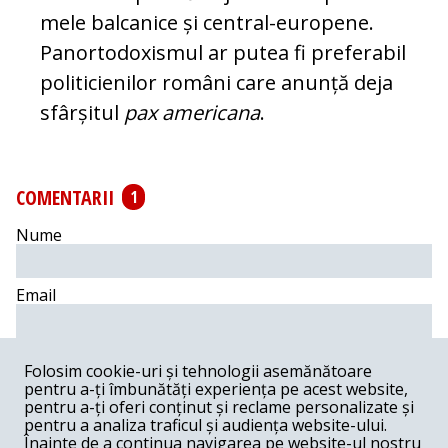
mele balcanice și cen­tral-eu­ro­pe­ne.
Panortodoxismul ar pu­tea fi pre­fe­ra­bil
politicienilor ro­mâni care anun­ță deja
sfârșitul
pax americana
.
COMENTARII
1
Nume
Email
Comentariu
Folosim cookie-uri și tehnologii asemănătoare
pentru a-ți îmbunătăți experiența pe acest website,
pentru a-ți oferi conținut și reclame personalizate și
pentru a analiza traficul și audiența website-ului.
Înainte de a continua navigarea pe website-ul nostru