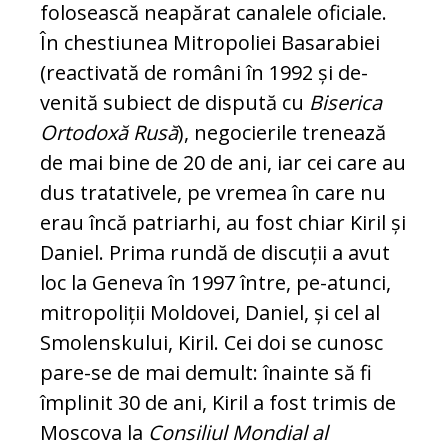
folosească neapărat canalele oficiale.
În chestiunea Mitropoliei Basarabiei
(re­activată de români în 1992 și de­
venită su­biect de dispută cu
Bi­serica
Ortodoxă Ru­să
), negocierile tre­nea­ză
de mai bine de 20 de ani, iar cei care au
dus tratativele, pe vre­mea în care nu
erau încă patriarhi, au fost chiar Ki­ril și
Daniel. Prima rundă de dis­cu­ții a avut
loc la Geneva în 1997 între, pe-atunci,
mitropoliții Moldovei, Da­niel, și cel al
Smolenskului, Kiril. Cei doi se cunosc
pare-se de mai demult: înainte să fi
împlinit 30 de ani, Kiril a fost trimis de
Moscova la
Consiliul Mon­dial al