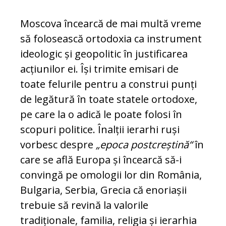
Moscova încearcă de mai multă vre­me
să folosească ortodoxia ca ins­tru­ment
ideologic și geopolitic în just­i­ficarea
acțiunilor ei. Își trimite emi­sari de
toate felurile pentru a construi punți
de legătură în toate statele or­todoxe,
pe care la o adică le poate fo­losi în
scopuri politice. Înalții ierarhi ruși
vorbesc despre
„epoca post­creș­tină“
în
care se află Europa și încear­că să-i
convingă pe omologii lor din România,
Bulgaria, Serbia, Grecia că enoriașii
trebuie să revină la valorile
tradiționale, familia, religia și ierarhia