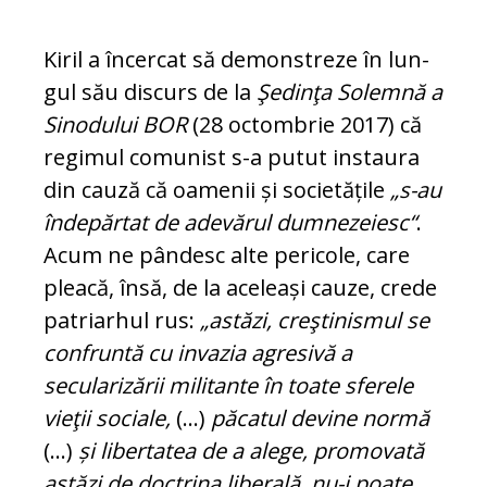
Kiril a încercat să demonstreze în lun­
gul său discurs de la
Şedinţa Solemnă a
Sinodului BOR
(28 octombrie 2017) că
regimul comunist s-a putut ins­ta­u­ra
din cauză că oamenii și societățile
„s-au
îndepărtat de adevărul dum­nezeiesc“
.
Acum ne pândesc alte peri­cole, care
pleacă, însă, de la aceleași cauze, crede
patriarhul rus:
„astăzi, creştinismul se
confruntă cu invazia agresivă a
secularizării militante în toate sferele
vieţii sociale,
(...)
pă­ca­tul devine normă
(...)
și libertatea de a alege, promovată
astăzi de doc­trina liberală, nu-i poate