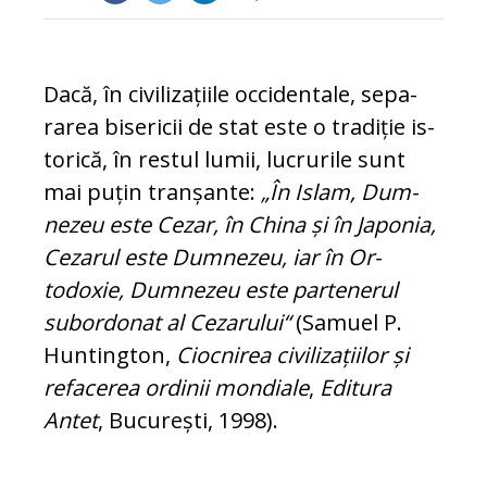
Dacă, în civilizațiile occidentale, se­pa­
rarea bisericii de stat este o tradiție is­
torică, în restul lumii, lucrurile sunt
mai puțin tranșante:
„În Islam, Dum­
nezeu este Cezar, în Chi­na și în Ja­po­nia,
Ce­zarul este Dum­ne­zeu, iar în Or­
todoxie, Dumnezeu este par­te­ne­rul
subordonat al Ce­zarului“
(Sa­mu­el P.
Huntington,
Cioc­ni­rea
civi­li­za­țiilor și
refa­ce­rea ordinii mondiale
,
Editura
Antet
, Bucu­rești, 1998).