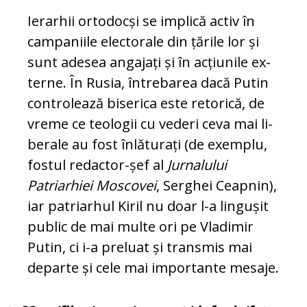
Ierarhii ortodocși se implică activ în
campaniile electorale din țările lor și
sunt adesea angajați și în acțiunile ex­
terne. În Rusia, întrebarea dacă Putin
controlează biserica este retorică, de
vreme ce teologii cu vederi ceva mai li­
berale au fost înlăturați (de exem­plu,
fostul redactor-șef al
Jurnalului
Patriarhiei Moscovei
, Serghei Ceap­nin),
iar patriarhul Kiril nu doar l-a lin­gușit
public de mai multe ori pe Vla­dimir
Putin, ci i-a preluat și trans­mis mai
departe și cele mai im­por­tante mesaje.