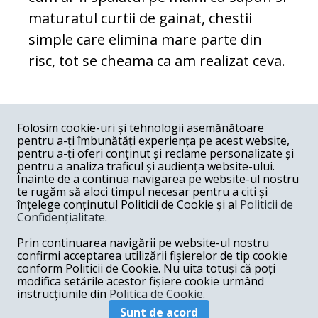
maturatul curtii de gainat, chestii
simple care elimina mare parte din
risc, tot se cheama ca am realizat ceva.
COMENTARII
0
Folosim cookie-uri și tehnologii asemănătoare
pentru a-ți îmbunătăți experiența pe acest website,
Nume
pentru a-ți oferi conținut și reclame personalizate și
pentru a analiza traficul și audiența website-ului.
Înainte de a continua navigarea pe website-ul nostru
Email
te rugăm să aloci timpul necesar pentru a citi și
înțelege conținutul Politicii de Cookie și al
Politicii de
Confidențialitate
.
Comentariu
Prin continuarea navigării pe website-ul nostru
confirmi acceptarea utilizării fișierelor de tip cookie
conform Politicii de Cookie. Nu uita totuși că poți
modifica setările acestor fișiere cookie urmând
instrucțiunile din
Politica de Cookie.
Postează comentariu
Sunt de acord