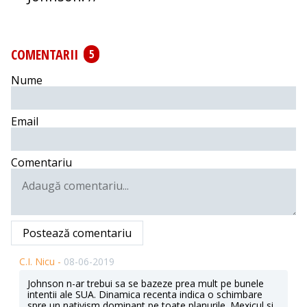
COMENTARII
5
Nume
Email
Comentariu
Postează comentariu
C.I. Nicu -
08-06-2019
Johnson n-ar trebui sa se bazeze prea mult pe bunele
intentii ale SUA. Dinamica recenta indica o schimbare
spre un nativism dominant pe toate planurile. Mexicul si