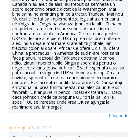
Canada n-au avut de ales, au trebuit sa semneze un
acord economic practic dictat de la Washington. Mai
bine sa nu ne amintim prin ce a trecut Trudeau. Mai nou
Mexicul e fortat sa implementeze legislatia americana
de imigratie... Degeaba viseaza Johnson la altii. China nu
are prieteni, are clienti si are supusi. Acum e intr-o
confruntare colosala cu America. Ce-o sa faca pentru
UK? Cit despre alte piete, UK nu prea mai are multe de
ales. India deja e mai mare si are abitii globale, iar
trecutul colonial doare. Africa? Ce ofera UK si nu ofera
China la pret redus? In America de sud n-are rost sa-si
faca planuri, razboiul din Falklands doctrina Monroe
ridica ziduri impenetrabile. Singura speranta pentru o
negociere avantajoasa ar fi ca UE sa fie speriata ca-si va
pata sacoul cu singe cind UK se impusca-n cap. Cu alte
cuvinte, speranta ca de frica unor pierderi economice
minore UE ar accepta conditii favorabile UK. Dar santajul
emotional nu prea functioneaza, mai ales ca un Brexit
favorabil UK ar pune in pericol insasi existenta UE. Deci,
daca Johnson crede ca propune UE "ori la bal, ori la
spital", UE se intreaba unde vrea UK sa ajunga: la
reanimare sau la morga?
Răspunde
Anthony -
08-01-2019