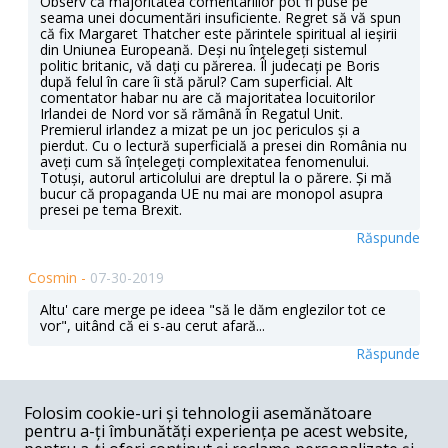
Observ că majoritatea comentariilor pot fi puse pe
seama unei documentări insuficiente. Regret să vă spun
că fix Margaret Thatcher este părintele spiritual al ieșirii
din Uniunea Europeană. Deși nu înțelegeți sistemul
politic britanic, vă dați cu părerea. Îl judecați pe Boris
după felul în care îi stă părul? Cam superficial. Alt
comentator habar nu are că majoritatea locuitorilor
Irlandei de Nord vor să rămână în Regatul Unit.
Premierul irlandez a mizat pe un joc periculos și a
pierdut. Cu o lectură superficială a presei din România nu
aveți cum să înțelegeți complexitatea fenomenului.
Totuși, autorul articolului are dreptul la o părere. Și mă
bucur că propaganda UE nu mai are monopol asupra
presei pe tema Brexit.
Răspunde
Cosmin -
07-30-2019
Altu' care merge pe ideea "să le dăm englezilor tot ce
vor", uitând că ei s-au cerut afară...
Răspunde
Gheorghe Popescu -
07-30-2019
Folosim cookie-uri și tehnologii asemănătoare
Responsabilitatea e in primul rind a englezilor. Nu cred
pentru a-ți îmbunătăți experiența pe acest website,
ca Boris sa faca multi purici ca prim mininstru. Mi se