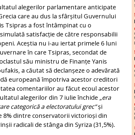
ltatul alegerilor parlamentare anticipate
Grecia care au dus la sfârșitul Guvernului
is Tsipras a fost întâmpinat cu o
simulată satisfacție de către responsabilii
peni. Aceștia nu i-au iertat primele 6 luni
uvernare în care Tsipras, secondat de
oclastul său ministru de Finanțe Yanis
ufakis, a căutat să declanșeze o adevărată
dă europeană împotriva acestor creditori
ritatea comentariilor au făcut ecoul acestor
ltatul alegerilor din 7 iulie închide
„era
are categorică a electoratului grec“
și
 8% dintre conservatorii victorioși din
nșii radicali de stânga din Syriza (31,5%).