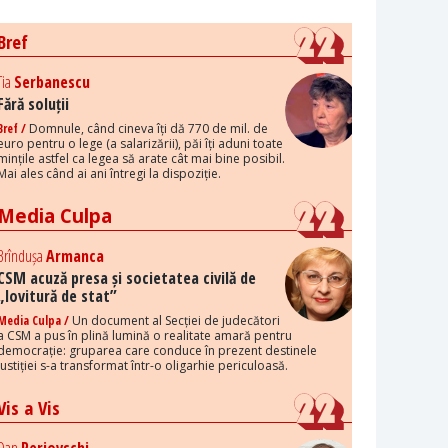
Bref
Tia
Serbanescu
Fără soluții
Bref /
Domnule, când cineva îți dă 770 de mil. de
euro pentru o lege (a salarizării), păi îți aduni toate
mințile astfel ca legea să arate cât mai bine posibil.
Mai ales când ai ani întregi la dispoziție.
Media Culpa
Brîndușa
Armanca
CSM acuză presa și societatea civilă de
„lovitură de stat”
Media Culpa /
Un document al Secției de judecători
a CSM a pus în plină lumină o realitate amară pentru
democrație: gruparea care conduce în prezent destinele
justiției s-a transformat într-o oligarhie periculoasă.
Vis a Vis