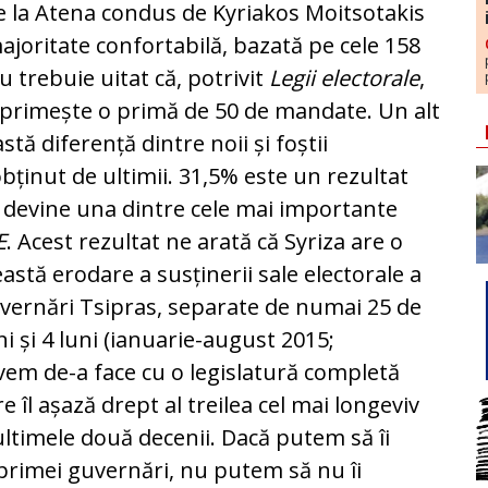
e la Atena condus de Kyriakos Moitsotakis
joritate confortabilă, bazată pe cele 158
 trebuie uitat că, potrivit
Legii electorale
,
e primește o primă de 50 de mandate. Un alt
tă diferență dintre noii și foștii
bținut de ultimii. 31,5% este un rezultat
e devine una dintre cele mai importante
E
. Acest rezultat ne arată că Syriza are o
eastă erodare a susținerii sale electorale a
uvernări Tsipras, separate de numai 25 de
ni și 4 luni (ianuarie-august 2015;
vem de-a face cu o legislatură completă
e îl așază drept al treilea cel mai longeviv
ultimele două decenii. Dacă putem să îi
 primei guvernări, nu putem să nu îi