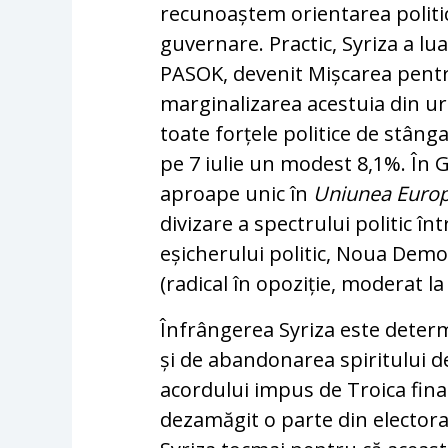
recunoaștem orientarea politi
guvernare. Practic, Syriza a lua
PASOK, devenit Mișcarea pentru
marginalizarea acestuia din u
toate forțele politice de stâng
pe 7 iulie un modest 8,1%. În G
aproape unic în
Uniunea Euro
divizare a spectrului politic î
eșicherului politic, Noua Demo
(radical în opoziție, moderat la
Înfrângerea Syriza este determi
și de abandonarea spiritului 
acordului impus de Troica fina
dezamăgit o parte din electorat