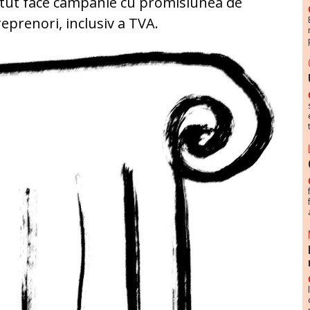
putut face campanie cu promisiunea de
eprenori, inclusiv a TVA.