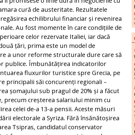
 îi promisese o linie dură în negocierile cu
 amara cură de aus­te­ritate. Rezultatele
 regăsirea echilibrului financiar și revenirea
onale. Au fost momente în care condițiile de
perioare celor rezervate Italiei, iar dacă
 două țări, prima este un model de
care a unor reforme structurale dure care să
lor publice. Îmbunătățirea indicatorilor
ntuarea fluxurilor turistice spre Grecia, pe
e principalii săi concurenți regionali –
erea șomajului sub pragul de 20% și a făcut
e, precum creșterea salariului minim cu
lirea celei de-a 13-a pensii. Aceste măsuri
rii electorale a Syriza. Fără însănătoșirea
area Tsipras, candidatul conservator