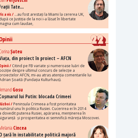
Dan
Perjovschi
Frații Tate...
Vis a vis /
...au fost arestați la Miami la cererea UK,
după ce Justiția de la noi i-a lăsat în libertate
magna cum laudae,
Opinii
Corina
Șuteu
Viața, din proiect în proiect – AFCN
Opinii /
Citind pe FB variate și numeroase luări de
poziție despre ultimul concurs de selecție a
proiectelor AFCN, mi-au atras atenția comentariile lui
Adrian Șoaită (Fundația Kulturhaus).
Armand
Gosu
Coșmarul lui Putin: blocada Crimeei
Război /
Peninsula Crimeea a fost prioritatea
numărul unu în politica Rusiei. Cucerirea ei în 2014
a dovedit puterea Rusiei, apărarea, menținerea în
siguranță și prosperitatea ei semnifică măreția Moscovei.
Melania
Cincea
O țară în instabilitate politică majoră