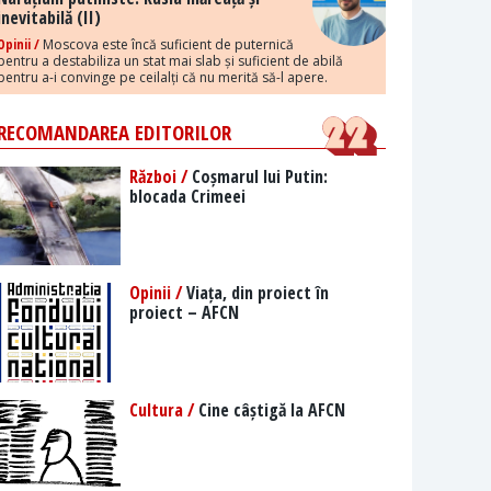
inevitabilă (II)
Opinii /
Moscova este încă suficient de puternică
pentru a destabiliza un stat mai slab și suficient de abilă
pentru a-i convinge pe ceilalți că nu merită să-l apere.
RECOMANDAREA EDITORILOR
Război /
Coșmarul lui Putin:
blocada Crimeei
Opinii /
Viața, din proiect în
proiect – AFCN
Cultura /
Cine câștigă la AFCN