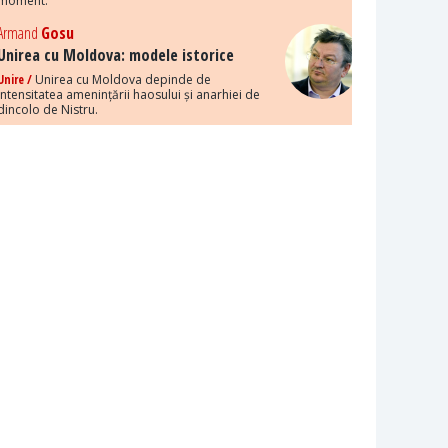
moment.
Armand
Gosu
Unirea cu Moldova: modele istorice
Unire /
Unirea cu Moldova depinde de
intensitatea amenințării haosului și anarhiei de
dincolo de Nistru.