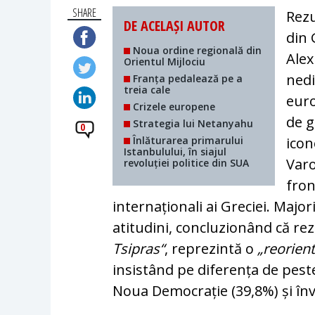
SHARE
Rezu
DE ACELAȘI AUTOR
din 
Noua ordine regională din
Alex
Orientul Mijlociu
nedi
Franța pedalează pe a
treia cale
euro
Crizele europene
de g
Strategia lui Netanyahu
0
Înlăturarea primarului
icon
Istanbulului, în siajul
Varo
revoluției politice din SUA
fron
internaționali ai Greciei. Majo
atitudini, concluzionând că rezu
Tsipras“
, reprezintă o
„reorient
insistând pe diferența de peste
Noua Democrație (39,8%) și învi