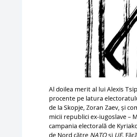
Al doilea merit al lui Alexis Ts
procente pe latura electoratul
de la Skopje, Zoran Zaev, și c
micii republici ex-iugoslave – 
campania electorală de Kyriak
de Nord către
NATO
și
UE
. Făr