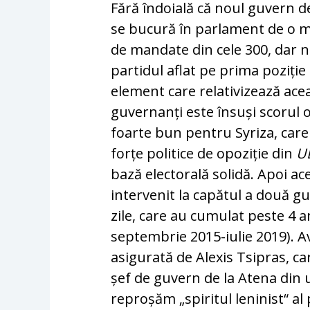
Fără îndoială că noul guvern d
se bucură în parlament de o ma
de mandate din cele 300, dar nu
partidul aflat pe prima poziți
element care relativizează aceas
guvernanți este însuși scorul o
foarte bun pentru Syriza, car
forțe politice de opoziție din
U
bază electorală solidă. Apoi ac
intervenit la capătul a două g
zile, care au cumulat peste 4 a
septembrie 2015-iulie 2019). A
asigurată de Alexis Tsipras, car
șef de guvern de la Atena din 
reproșăm „spiritul leninist“ al