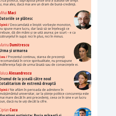
criza politică, suprapusă peste una a statului de drept
și, mai ales, dacă mai are un dram de bună-credință.
Mihai
Maci
Datoriile se plătesc
Opinii /
Deocamdată e liniștit: vorbește monoton,
nu spune mare lucru, dar lasă să se înțeleagă ce
trebuie, dă din mâini și se uită aiurea; pe scurt – e ca
pătrunjelul în supă: nici în plus, nici în minus.
Marina
Dumitrescu
Urma și urmarea
Eseu /
Prezentul continuu, starea de prezență
recomandată în orice spiritualitate, nu presupune
indiferența față de urma lăsată sau de consecințele ei.
Raluca
Alexandrescu
Drumul de la școală către noul
totalitarism de extremă dreaptă
Opinii /
Ne aflăm în perioada de admitere în
învățământul universitar, iar la științe politice concurența este
mai mare decât în anii precedenți, ceea ce în sine e un lucru
bun, dacă nu te uiți decât la cifre.
Ciprian
Cucu
Narațiuni putiniste: Rusia măreață și