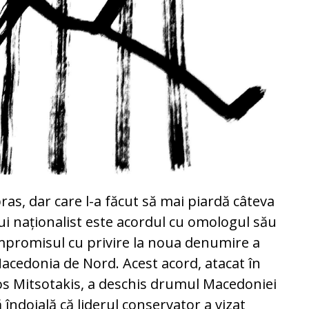
ipras, dar care l-a făcut să mai piardă câteva
ui naționalist este acordul cu omologul său
ompromisul cu privire la noua denumire a
Macedonia de Nord. Acest acord, atacat în
os Mitsotakis, a deschis drumul Macedoniei
ă îndoială că liderul conservator a vizat