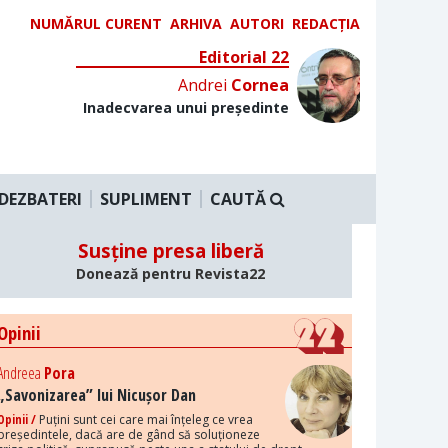
NUMĂRUL CURENT
ARHIVA
AUTORI
REDACȚIA
Editorial 22
Andrei
Cornea
Inadecvarea unui președinte
DEZBATERI
SUPLIMENT
CAUTĂ
Susține presa liberă
Donează pentru Revista22
Opinii
Andreea
Pora
„Savonizarea” lui Nicușor Dan
Opinii /
Puțini sunt cei care mai înțeleg ce vrea
președintele, dacă are de gând să soluționeze