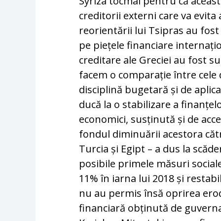
Syriza tocmai pentru că aceasta
creditorii externi care va evita
reorientării lui Tsipras au fost
pe piețele financiare internați
creditare ale Greciei au fost su
facem o comparație între cele
disciplină bugetară și de apli
ducă la o stabilizare a finanțe
economici, susținută și de acce
fondul diminuării acestora cătr
Turcia și Egipt – a dus la scăd
posibile primele măsuri social
11% în iarna lui 2018 și restabi
nu au permis însă oprirea erodă
financiară obținută de guvern