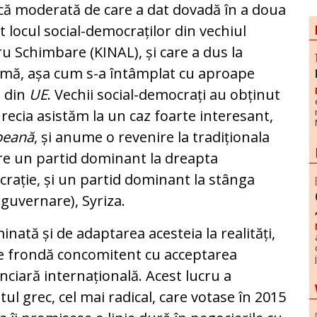
că moderată de care a dat dovadă în a doua
t locul social-democraților din vechiul
 Schimbare (KINAL), și care a dus la
rmă, așa cum s-a întâmplat cu aproape
a din
UE
. Vechii social-democrați au obținut
recia asistăm la un caz foarte interesant,
peană
, și anume o revenire la tradiționala
ntre un partid dominant la dreapta
crație, și un partid dominant la stânga
 guvernare), Syriza.
nată și de adaptarea acesteia la realități,
de frondă concomitent cu acceptarea
nciară internațională. Acest lucru a
ul grec, cel mai radical, care votase în 2015