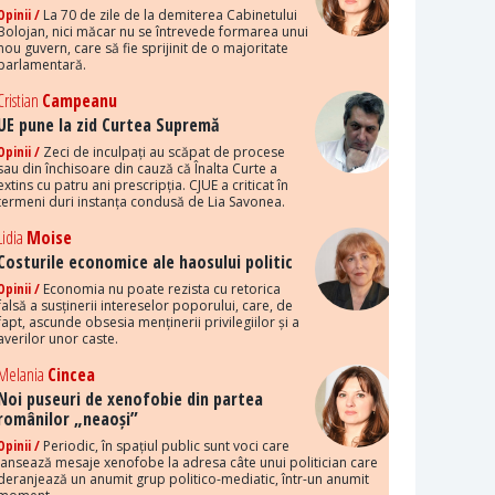
Opinii /
La 70 de zile de la demiterea Cabinetului
Bolojan, nici măcar nu se întrevede formarea unui
nou guvern, care să fie sprijinit de o majoritate
parlamentară.
Cristian
Campeanu
UE pune la zid Curtea Supremă
Opinii /
Zeci de inculpați au scăpat de procese
sau din închisoare din cauză că Înalta Curte a
extins cu patru ani prescripția. CJUE a criticat în
termeni duri instanța condusă de Lia Savonea.
Lidia
Moise
Costurile economice ale haosului politic
Opinii /
Economia nu poate rezista cu retorica
falsă a susținerii intereselor poporului, care, de
fapt, ascunde obsesia menținerii privilegiilor și a
averilor unor caste.
Melania
Cincea
Noi puseuri de xenofobie din partea
românilor „neaoși”
Opinii /
Periodic, în spațiul public sunt voci care
lansează mesaje xenofobe la adresa câte unui politician care
deranjează un anumit grup politico-mediatic, într-un anumit