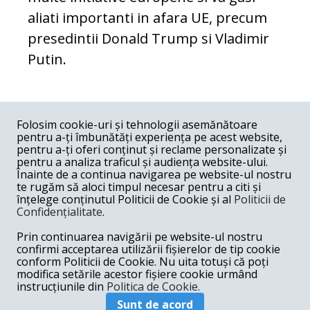
aliati importanti in afara UE, precum
presedintii Donald Trump si Vladimir
Putin.
COMENTARII
0
Folosim cookie-uri și tehnologii asemănătoare
pentru a-ți îmbunătăți experiența pe acest website,
Nume
pentru a-ți oferi conținut și reclame personalizate și
pentru a analiza traficul și audiența website-ului.
Înainte de a continua navigarea pe website-ul nostru
Email
te rugăm să aloci timpul necesar pentru a citi și
înțelege conținutul Politicii de Cookie și al
Politicii de
Confidențialitate
.
Comentariu
Prin continuarea navigării pe website-ul nostru
confirmi acceptarea utilizării fișierelor de tip cookie
conform Politicii de Cookie. Nu uita totuși că poți
modifica setările acestor fișiere cookie urmând
instrucțiunile din
Politica de Cookie.
Postează comentariu
Sunt de acord