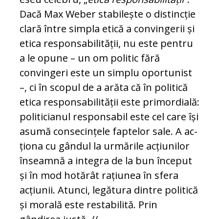
Dacă Max Weber stabilește o dis­tincție
clară între simpla etică a con­vin­gerii și
etica res­pon­sabilității, nu este pentru
a le opune – un om politic fără
convingeri este un simplu oportunist
–, ci în scopul de a arăta că în politică
etica responsabilității este pri­mor­dială:
po­li­ti­cianul responsabil este cel care își
asumă consecințele faptelor sale. A ac­
ționa cu gândul la urmările acțiunilor
înseamnă a integra de la bun început
și în mod ho­tărât rațiunea în sfera
acțiunii. Atunci, le­gătura dintre politică
și morală este re­stabilită. Prin