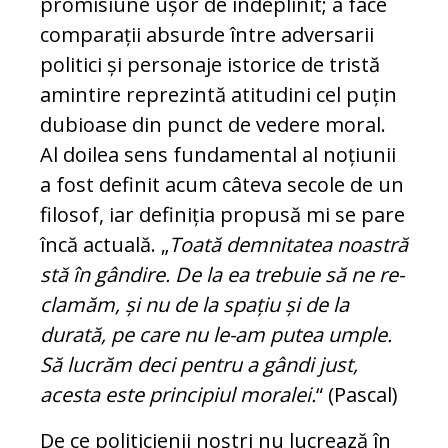
promisiune ușor de îndeplinit; a face
comparații absurde între adversarii
politici și personaje istorice de tristă
amintire reprezintă atitudini cel puțin
dubioase din punct de vedere moral.
Al doilea sens fundamental al noțiunii
a fost definit acum câteva secole de un
fi­lo­sof, iar definiția propusă mi se pare
încă actuală. „
Toată demnitatea noastră
stă în gândire. De la ea trebuie să ne re­
cla­măm, și nu de la spațiu și de la
durată, pe care nu le-am putea umple.
Să lucrăm deci pen­tru a gândi just,
acesta este principiul moralei.
“ (Pascal)
De ce politicienii noștri nu lucrează în