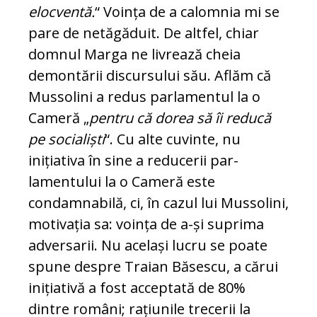
eloc­ventă.
“ Voința de a calomnia mi se
pa­re de netăgăduit. De altfel, chiar
domnul Marga ne livrează cheia
demontării dis­cursului său. Aflăm că
Mussolini a redus parlamentul la o
Cameră „
pentru că dorea să îi reducă
pe socialiști
“. Cu alte cu­vinte, nu
inițiativa în sine a reducerii par­
lamentului la o Cameră este
condamnabilă, ci, în cazul lui Mussolini,
motivația sa: vo­ința de a-și suprima
adversarii. Nu același lucru se poate
spune despre Traian Bă­sescu, a cărui
inițiativă a fost acceptată de 80%
dintre români; rațiunile trecerii la