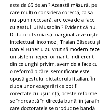
este de 65 de ani? Această mă­sură, pe
care mulți o consideră corectă, ca să
nu spun necesară, are ceva de a face
cu gestul lui Mussolini? Evident că nu.
Dic­tatorul vroia să marginalizeze niște
in­te­lectuali incomozi; Traian Băsescu și
Daniel Funeriu au vrut să modernizeze
un sistem neperformant. Indiferent
din ce unghi pri­vim, avem de a face cu
o reformă a cărei semnificație este
opusă gestului dic­ta­to­rului italian. În
ciuda unor exagerări ce pot fi
corectate cu ușurință, aceste re­for­me
se îndreaptă în direcția bună; în țara în
care doctoratele se produc pe bandă