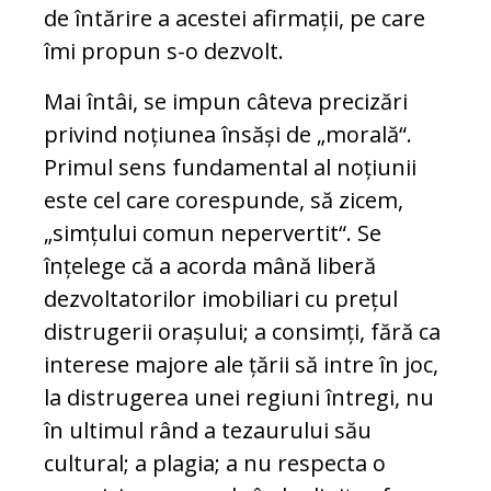
de întărire a acestei afirmații, pe care
îmi propun s-o dezvolt.
Mai întâi, se impun câteva precizări
pri­vind noțiunea însăși de „morală“.
Primul sens fundamental al noțiunii
este cel care corespunde, să zicem,
„simțului comun nepervertit“. Se
înțelege că a acorda mână liberă
dezvoltatorilor imobiliari cu prețul
distrugerii orașului; a consimți, fără ca
in­terese majore ale țării să intre în joc,
la distrugerea unei regiuni întregi, nu
în ul­timul rând a tezaurului său
cultural; a pla­gia; a nu respecta o