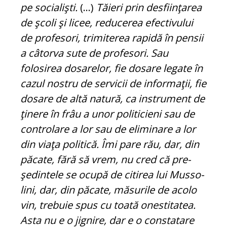
pe socialişti.
(...)
Tăieri prin desfiinţarea
de şcoli şi licee, reducerea efectivului
de profesori, trimiterea ra­pi­dă în pensii
a câtorva sute de profesori. Sau
folosirea dosarelor, fie dosare legate în
cazul nostru de servicii de informaţii, fie
dosare de altă natură, ca instrument de
ţinere în frâu a unor politicieni sau de
controlare a lor sau de eliminare a lor
din viaţa politică. Îmi pare rău, dar, din
păcate, fără să vrem, nu cred că pre­
şedintele se ocupă de citirea lui Mu­sso­
lini, dar, din păcate, măsurile de acolo
vin, trebuie spus cu toată onestitatea.
Asta nu e o jignire, dar e o constatare