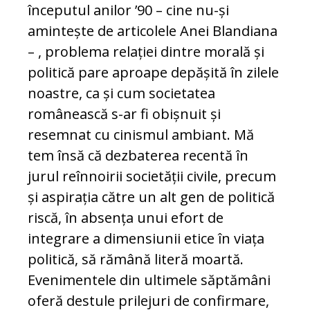
începutul anilor ’90 – cine nu-și
amintește de ar­ti­co­lele Anei Blandiana
– , pro­ble­ma relației dintre morală și
po­litică pare aproape depășită în zilele
noas­tre, ca și cum societatea
românească s-ar fi obișnuit și
resemnat cu cinismul am­bi­ant. Mă
tem însă că dezbaterea recentă în
jurul reînnoirii societății civile, precum
și aspirația către un alt gen de politică
riscă, în absența unui efort de
integrare a di­mensiunii etice în viața
politică, să ră­mână literă moartă.
Evenimentele din ul­timele săptămâni
oferă destule prilejuri de confirmare,