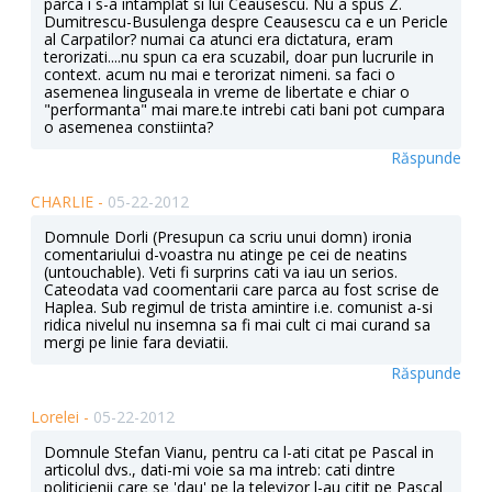
parca i s-a intamplat si lui Ceausescu. Nu a spus Z.
Dumitrescu-Busulenga despre Ceausescu ca e un Pericle
al Carpatilor? numai ca atunci era dictatura, eram
terorizati....nu spun ca era scuzabil, doar pun lucrurile in
context. acum nu mai e terorizat nimeni. sa faci o
asemenea linguseala in vreme de libertate e chiar o
"performanta" mai mare.te intrebi cati bani pot cumpara
o asemenea constiinta?
Răspunde
CHARLIE -
05-22-2012
Domnule Dorli (Presupun ca scriu unui domn) ironia
comentariului d-voastra nu atinge pe cei de neatins
(untouchable). Veti fi surprins cati va iau un serios.
Cateodata vad coomentarii care parca au fost scrise de
Haplea. Sub regimul de trista amintire i.e. comunist a-si
ridica nivelul nu insemna sa fi mai cult ci mai curand sa
mergi pe linie fara deviatii.
Răspunde
Lorelei -
05-22-2012
Domnule Stefan Vianu, pentru ca l-ati citat pe Pascal in
articolul dvs., dati-mi voie sa ma intreb: cati dintre
politicienii care se 'dau' pe la televizor l-au citit pe Pascal