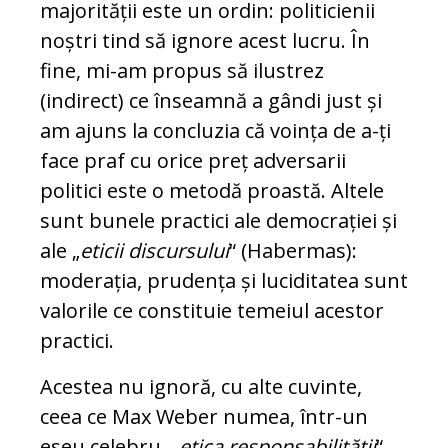
majorității este un ordin: politicienii
noștri tind să ignore acest lucru. În
fine, mi-am propus să ilustrez
(indirect) ce înseamnă a gândi just și
am ajuns la concluzia că voința de a-ți
face praf cu orice preț adversarii
politici este o metodă proastă. Altele
sunt bunele practici ale democrației și
ale „
eti­cii discursului
“ (Habermas):
moderația, prudența și luciditatea sunt
valorile ce constituie temeiul acestor
practici.
Acestea nu ignoră, cu alte cu­vinte,
ceea ce Max Weber nu­mea, într-un
eseu ce­lebru, „
etica responsabilității
“.