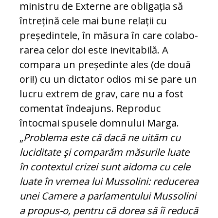
ministru de Externe are obli­gația să
întrețină cele mai bune relații cu
președintele, în măsura în care cola­bo­
ra­rea celor doi este inevitabilă. A
compara un președinte ales (de două
ori!) cu un dictator odios mi se pare un
lucru extrem de grav, care nu a fost
comentat în­de­ajuns. Reproduc
întocmai spusele dom­nu­lui Marga.
„
Problema este că dacă ne ui­tăm cu
luciditate şi comparăm măsurile luate
în contextul crizei sunt aidoma cu cele
luate în vremea lui Mussolini: re­ducerea
unei Camere a parlamentului Mu­ssolini
a propus-o, pentru că dorea să îi reducă