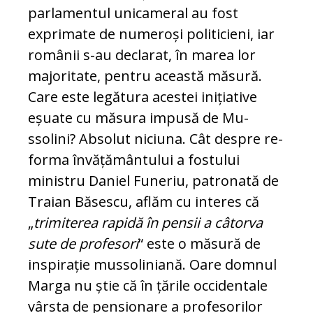
parlamentul unicameral au fost
exprimate de numeroși politicieni, iar
românii s-au declarat, în marea lor
majoritate, pentru această măsură.
Care este legătura acestei inițiative
eșuate cu măsura impusă de Mu­
ssolini? Absolut niciuna. Cât despre re­
forma învățământului a fostului
ministru Daniel Funeriu, patronată de
Traian Bă­sescu, aflăm cu interes că
„
trimiterea ra­pidă în pensii a câtorva
sute de pro­fe­sori
“ este o măsură de
inspirație mu­sso­liniană. Oare domnul
Marga nu știe că în țările occidentale
vârsta de pensionare a profesorilor