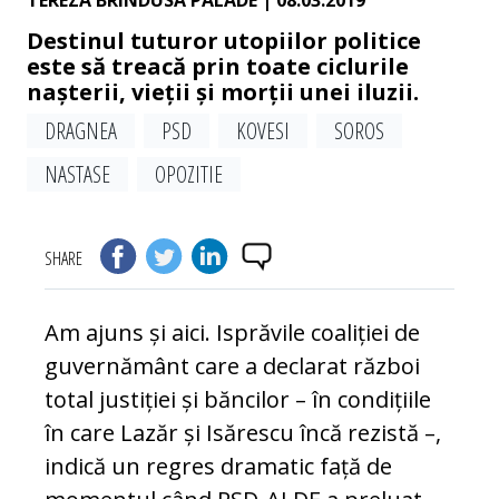
TEREZA BRINDUSA PALADE
| 08.03.2019
Destinul tuturor utopiilor politice
este să treacă prin toate ciclurile
nașterii, vieții și morții unei iluzii.
DRAGNEA
PSD
KOVESI
SOROS
NASTASE
OPOZITIE
SHARE
Am ajuns și aici. Isprăvile coaliției de
guvernământ care a declarat război
total justiției și băncilor – în condițiile
în care Lazăr și Isărescu încă rezistă –,
indică un regres dramatic față de