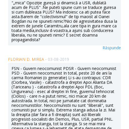
"„mica” Opoziție gureșă și dinamică a USR, dublată
acum de PLUS" .Ne puteti spune cum se traduce guresa
si cum dubleaza PLUS? Ma indoiesc ca ati putea face
asta.Barem de "colectivismul" de tip maoist al Oanei
Bogdan nu ne spuneti nimic?Nici de agresivitatea dusa la
extrem de junele Caramitru,ala care tipa in gura mare ca
toata media,inclusiv d-voastra,a ajuns sub conducerea
liberala, nu ne spuneti nimic? E secret doamna
propagandista?
Răspunde
FLORIAN D. MIREA -
03-08-2019
FSN - Guvern neocomunist PDSR - Guvern neocomunist
PSD - Guvern neocomunist In total, peste 20 de ani la
carma Romaniei (o generatie) Li s-au contrapus: CDR
(Ciorbea, Vasile) - catastrofa a dreptei Apoi Alianta DA
(Tariceanu ) - catastrofa a dreptei Apoi PDL (Boc,
Ungureanu) - esec al dreptei In fine, guvernul tehnocrat
(Ciolos) - care n-a putut nimic, nici macar 20 km de
autostrada. In total, nici pe jumatate cat dominatia
neocomunistilor. Neocomunistii nu sunt "iliberali", sunt
comunisti pur si simplu. Extrema stanga adusa la zi. Mai
la dreapta (dar fara a fi dreapta) sunt azi liberalii
progresist-socialisti din Demos, Plus, USR, partial PNL.
Alterrnativa la stanga, tot la stanga. Si se mai mira
cineva ca lumea s-a lehametit de atata demagogie de