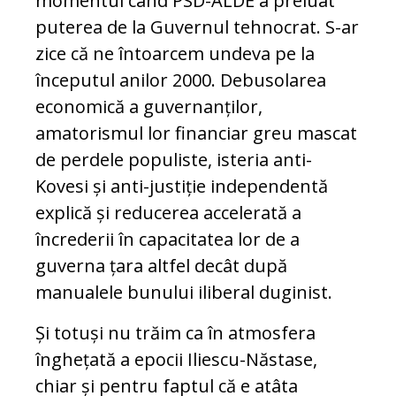
momentul când PSD-ALDE a preluat
puterea de la Guvernul tehnocrat. S-ar
zice că ne întoarcem undeva pe la
începutul anilor 2000. Debusolarea
economică a guvernanților,
amatorismul lor financiar greu mascat
de perdele populiste, isteria anti-
Kovesi și anti-justiție independentă
explică și reducerea accelerată a
încrederii în capacitatea lor de a
guverna țara altfel decât după
manualele bunului iliberal duginist.
Și totuși nu trăim ca în atmosfera
înghețată a epocii Iliescu-Năstase,
chiar și pentru faptul că e atâta