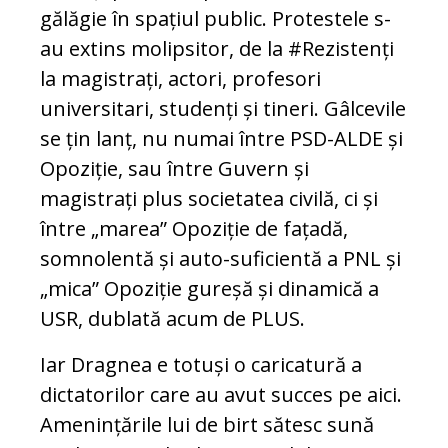
gălăgie în spațiul public. Protestele s-
au extins molipsitor, de la #Rezistenți
la magistrați, actori, profesori
universitari, studenți și tineri. Gâlcevile
se țin lanț, nu numai între PSD-ALDE și
Opoziție, sau între Guvern și
magistrați plus societatea civilă, ci și
între „marea” Opoziție de fațadă,
somnolentă și auto-suficientă a PNL și
„mica” Opoziție gureșă și dinamică a
USR, dublată acum de PLUS.
Iar Dragnea e totuși o caricatură a
dictatorilor care au avut succes pe aici.
Amenințările lui de birt sătesc sună