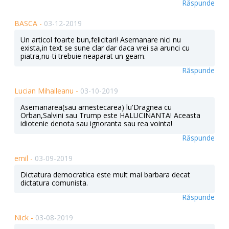
Răspunde
BASCA -
03-12-2019
Un articol foarte bun,felicitari! Asemanare nici nu
exista,in text se sune clar dar daca vrei sa arunci cu
piatra,nu-ti trebuie neaparat un geam.
Răspunde
Lucian Mihaileanu -
03-10-2019
Asemanarea(sau amestecarea) lu'Dragnea cu
Orban,Salvini sau Trump este HALUCINANTA! Aceasta
idiotenie denota sau ignoranta sau rea vointa!
Răspunde
emil -
03-09-2019
Dictatura democratica este mult mai barbara decat
dictatura comunista.
Răspunde
Nick -
03-08-2019