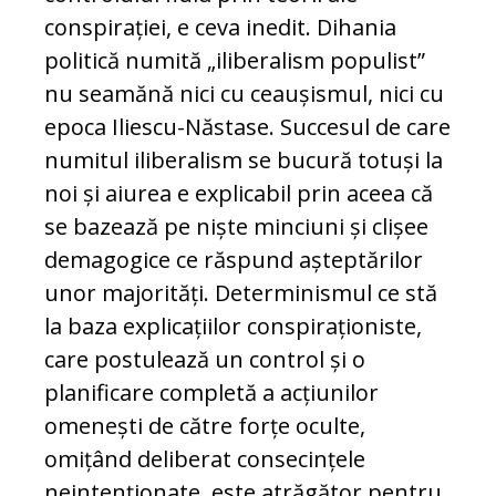
conspirației, e ceva inedit. Dihania
politică numită „iliberalism populist”
nu seamănă nici cu ceaușismul, nici cu
epoca Iliescu-Năstase. Succesul de care
numitul iliberalism se bucură totuși la
noi și aiurea e explicabil prin aceea că
se bazează pe niște minciuni și clișee
demagogice ce răspund așteptărilor
unor majorități. Determinismul ce stă
la baza explicațiilor conspiraționiste,
care postulează un control și o
planificare completă a acțiunilor
omenești de către forțe oculte,
omițând deliberat consecințele
neintenționate, este atrăgător pentru