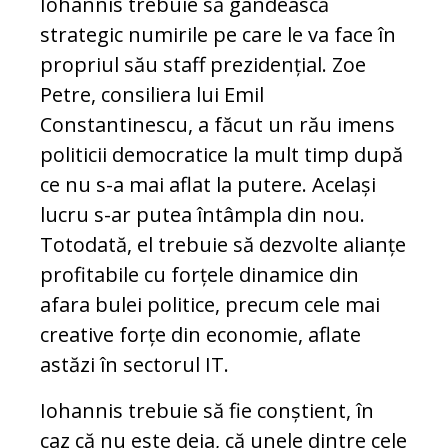
Iohannis trebuie să gândească
strategic nu­mirile pe care le va face în
propriul său staff prezidențial. Zoe
Petre, consiliera lui Emil
Constantinescu, a făcut un rău imens
politicii democratice la mult timp după
ce nu s-a mai aflat la putere. Același
lucru s-ar putea întâmpla din nou.
Totodată, el tre­bu­ie să dezvolte alianțe
profitabile cu for­țele dinamice din
afara bulei politice, pre­cum cele mai
creative forțe din economie, aflate
astăzi în sectorul IT.
Iohannis trebuie să fie conștient, în
caz că nu este deja, că unele dintre cele