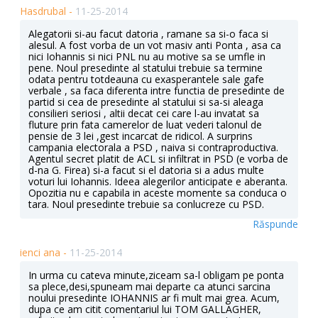
Hasdrubal -
11-25-2014
Alegatorii si-au facut datoria , ramane sa si-o faca si
alesul. A fost vorba de un vot masiv anti Ponta , asa ca
nici Iohannis si nici PNL nu au motive sa se umfle in
pene. Noul presedinte al statului trebuie sa termine
odata pentru totdeauna cu exasperantele sale gafe
verbale , sa faca diferenta intre functia de presedinte de
partid si cea de presedinte al statului si sa-si aleaga
consilieri seriosi , altii decat cei care l-au invatat sa
fluture prin fata camerelor de luat vederi talonul de
pensie de 3 lei ,gest incarcat de ridicol. A surprins
campania electorala a PSD , naiva si contraproductiva.
Agentul secret platit de ACL si infiltrat in PSD (e vorba de
d-na G. Firea) si-a facut si el datoria si a adus multe
voturi lui Iohannis. Ideea alegerilor anticipate e aberanta.
Opozitia nu e capabila in aceste momente sa conduca o
tara. Noul presedinte trebuie sa conlucreze cu PSD.
Răspunde
ienci ana -
11-25-2014
In urma cu cateva minute,ziceam sa-l obligam pe ponta
sa plece,desi,spuneam mai departe ca atunci sarcina
noului presedinte IOHANNIS ar fi mult mai grea. Acum,
dupa ce am citit comentariul lui TOM GALLAGHER,