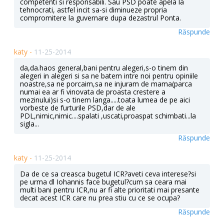
competenti si responsabili. Sau PSD poate apela la
tehnocrati, astfel incit sa-si diminueze propria
compromitere la guvernare dupa dezastrul Ponta.
Răspunde
katy -
11-25-2014
da,da.haos general,bani pentru alegeri,s-o tinem din
alegeri in alegeri si sa ne batem intre noi pentru opiniile
noastre,sa ne porcaim,sa ne injuram de mama(parca
numai ea ar fi vinovata de proasta crestere a
mezinului)si s-o tinem langa.....toata lumea de pe aici
vorbeste de furturile PSD,dar de ale
PDL,nimic,nimic....spalati ,uscati,proaspat schimbati...la
sigla...
Răspunde
katy -
11-25-2014
Da de ce sa creasca bugetul ICR?aveti ceva interese?si
pe urma dl Iohannis face bugetul?cum sa ceara mai
multi bani pentru ICR,nu ar fi alte prioritati mai presante
decat acest ICR care nu prea stiu cu ce se ocupa?
Răspunde