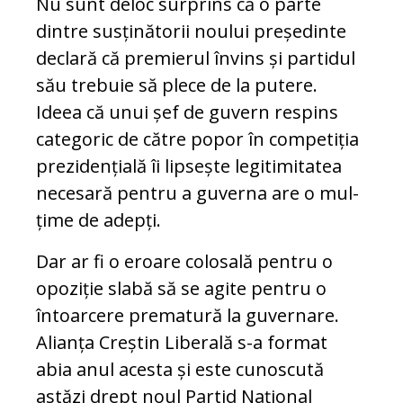
Nu sunt deloc surprins că o parte
dintre sus­ținătorii noului președinte
declară că premierul învins și partidul
său trebuie să plece de la putere.
Ideea că unui șef de gu­vern respins
categoric de către popor în competiția
prezidențială îi lipsește le­gitimitatea
necesară pen­tru a guverna are o mul­
ți­me de adepți.
Dar ar fi o eroare colosală pentru o
opoziție slabă să se agite pentru o
întoarcere prematură la guvernare.
Ali­anța Creștin Liberală s-a for­mat
abia anul acesta și es­te cunoscută
astăzi drept noul Partid Na­țional