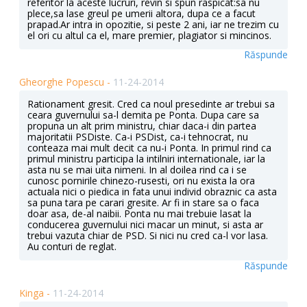
referitor la aceste lucruri, revin si spun raspicat:sa nu
plece,sa lase greul pe umerii altora, dupa ce a facut
prapad.Ar intra in opozitie, si peste 2 ani, iar ne trezim cu
el ori cu altul ca el, mare premier, plagiator si mincinos.
Răspunde
Gheorghe Popescu -
11-24-2014
Rationament gresit. Cred ca noul presedinte ar trebui sa
ceara guvernului sa-l demita pe Ponta. Dupa care sa
propuna un alt prim ministru, chiar daca-i din partea
majoritatii PSDiste. Ca-i PSDist, ca-i tehnocrat, nu
conteaza mai mult decit ca nu-i Ponta. In primul rind ca
primul ministru participa la intilniri internationale, iar la
asta nu se mai uita nimeni. In al doilea rind ca i se
cunosc pornirile chinezo-rusesti, ori nu exista la ora
actuala nici o piedica in fata unui individ obraznic ca asta
sa puna tara pe carari gresite. Ar fi in stare sa o faca
doar asa, de-al naibii. Ponta nu mai trebuie lasat la
conducerea guvernului nici macar un minut, si asta ar
trebui vazuta chiar de PSD. Si nici nu cred ca-l vor lasa.
Au conturi de reglat.
Răspunde
Kinga -
11-24-2014