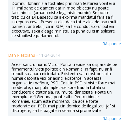
Domnul Iohannis a fost ales prin manifestarea vointei a
11 milioane de oameni dar in mod obiectiv nu poate
face nimic . (amana niste legi, niste numiri). Se poate
trezi cu ca Dl Basescu ca ii expirma mandatul fara sa fi
intreprins ceva. Presedintele, daca tot e ales de asa multi
oameni, ar trebui, ca in SUA, sa fie conducatorul puterii
executive, sa-si aleaga ministri, sa puna cu ei in aplicare
ce stabileste parlamentul.
Răspunde
Dan Plesoianu -
11-24-2014
Acest sancru numit Victor Ponta trebuie sa dispara de pe
firmamentul vietii politice din Romania. In fapt, nu ar fi
trebuit sa apara niciodata. Existenta sa a fost posibila
numai datorita viciilor adinci existente in aceasta
organizatie mafiota, PSD. Exist in PSD si niste forte mai
moderate, mai putin aplecate spre frauda totala si
conducere dictatoriala. Nu multe, dar exista. Poate un
exemplu ar fi Geoana, poate altii. Pentru binele
Romaniei, acum este momentul ca acele forte
moderate din PSD, mai putin dornice de ilegalitati, jaf si
distrugere, sa fie bagate in seama si promovate.
Răspunde