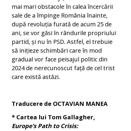
mai mari obs­tacole în calea încercării
sale de a îm­pinge România înainte,
după revoluția fu­rată de acum 25 de
ani, se vor găsi în rân­durile propriului
partid, și nu în PSD. Ast­fel, el trebuie
să inițieze schimbări care în mod
gradual vor face peisajul politic din
2024 de nerecunoscut față de cel trist
care există astăzi.
Traducere de OCTAVIAN MANEA
* Cartea lui Tom Gallagher,
Europe’s Path to Crisis: