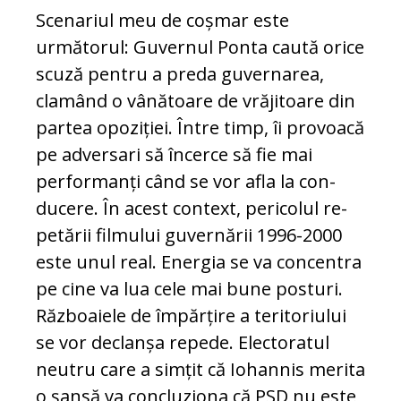
Scenariul meu de coșmar este
următorul: Guvernul Ponta caută orice
scuză pentru a preda guvernarea,
clamând o vânătoare de vrăjitoare din
partea opoziției. Între timp, îi provoacă
pe adversari să încerce să fie mai
performanți când se vor afla la con­
ducere. În acest context, pericolul re­
pe­tării filmului guvernării 1996-2000
este unul real. Energia se va concentra
pe cine va lua cele mai bune posturi.
Războaiele de împărțire a teritoriului
se vor declanșa repede. Electoratul
neutru care a simțit că Iohannis merita
o șansă va concluziona că PSD nu este