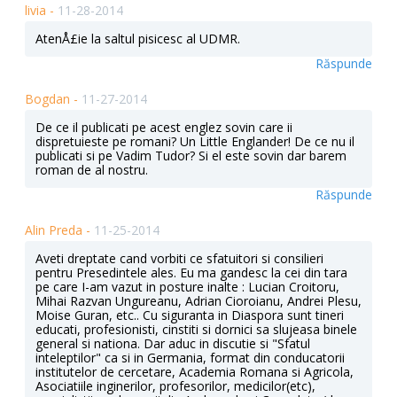
livia -
11-28-2014
AtenÅ£ie la saltul pisicesc al UDMR.
Răspunde
Bogdan -
11-27-2014
De ce il publicati pe acest englez sovin care ii
dispretuieste pe romani? Un Little Englander! De ce nu il
publicati si pe Vadim Tudor? Si el este sovin dar barem
roman de al nostru.
Răspunde
Alin Preda -
11-25-2014
Aveti dreptate cand vorbiti ce sfatuitori si consilieri
pentru Presedintele ales. Eu ma gandesc la cei din tara
pe care I-am vazut in posture inalte : Lucian Croitoru,
Mihai Razvan Ungureanu, Adrian Cioroianu, Andrei Plesu,
Moise Guran, etc.. Cu siguranta in Diaspora sunt tineri
educati, profesionisti, cinstiti si dornici sa slujeasa binele
general si nationa. Dar aduc in discutie si "Sfatul
inteleptilor" ca si in Germania, format din conducatorii
institutelor de cercetare, Academia Romana si Agricola,
Asociatiile inginerilor, profesorilor, medicilor(etc),