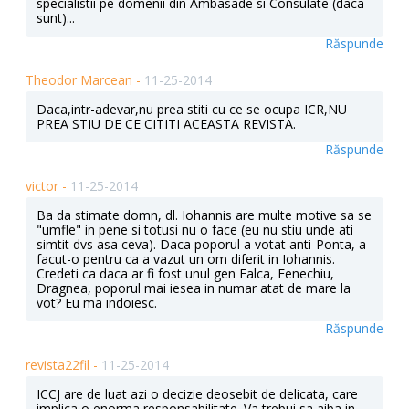
specialistii pe domenii din Ambasade si Consulate (daca
sunt)...
Răspunde
Theodor Marcean -
11-25-2014
Daca,intr-adevar,nu prea stiti cu ce se ocupa ICR,NU
PREA STIU DE CE CITITI ACEASTA REVISTA.
Răspunde
victor -
11-25-2014
Ba da stimate domn, dl. Iohannis are multe motive sa se
"umfle" in pene si totusi nu o face (eu nu stiu unde ati
simtit dvs asa ceva). Daca poporul a votat anti-Ponta, a
facut-o pentru ca a vazut un om diferit in Iohannis.
Credeti ca daca ar fi fost unul gen Falca, Fenechiu,
Dragnea, poporul mai iesea in numar atat de mare la
vot? Eu ma indoiesc.
Răspunde
revista22fil -
11-25-2014
ICCJ are de luat azi o decizie deosebit de delicata, care
implica o enorma responsabilitate. Va trebui sa aiba in