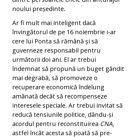
noului președinte.
Ar fi mult mai inteligent dacă
învingătorul de pe 16 noiembrie i-ar
cere lui Ponta să rămână și să
guverneze responsabil pentru
următorii doi ani. El ar trebui
îndemnat să propună un buget gândit
mai degrabă, să promoveze o
recuperare economică în­delung
amânată decât să re­compenseze
interesele spe­ciale. Ar trebui invitat să
re­ducă tensiunile politice, dân­du-și
acordul pentru reconstituirea
CNA
,
astfel în­cât acesta să poată să pre­