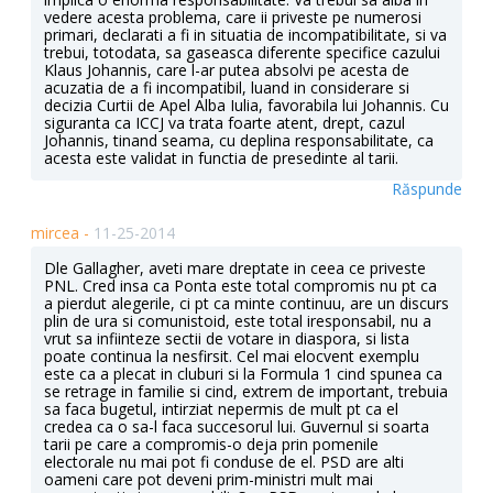
vedere acesta problema, care ii priveste pe numerosi
primari, declarati a fi in situatia de incompatibilitate, si va
trebui, totodata, sa gaseasca diferente specifice cazului
Klaus Johannis, care l-ar putea absolvi pe acesta de
acuzatia de a fi incompatibil, luand in considerare si
decizia Curtii de Apel Alba Iulia, favorabila lui Johannis. Cu
siguranta ca ICCJ va trata foarte atent, drept, cazul
Johannis, tinand seama, cu deplina responsabilitate, ca
acesta este validat in functia de presedinte al tarii.
Răspunde
mircea -
11-25-2014
Dle Gallagher, aveti mare dreptate in ceea ce priveste
PNL. Cred insa ca Ponta este total compromis nu pt ca
a pierdut alegerile, ci pt ca minte continuu, are un discurs
plin de ura si comunistoid, este total iresponsabil, nu a
vrut sa infiinteze sectii de votare in diaspora, si lista
poate continua la nesfirsit. Cel mai elocvent exemplu
este ca a plecat in cluburi si la Formula 1 cind spunea ca
se retrage in familie si cind, extrem de important, trebuia
sa faca bugetul, intirziat nepermis de mult pt ca el
credea ca o sa-l faca succesorul lui. Guvernul si soarta
tarii pe care a compromis-o deja prin pomenile
electorale nu mai pot fi conduse de el. PSD are alti
oameni care pot deveni prim-ministri mult mai