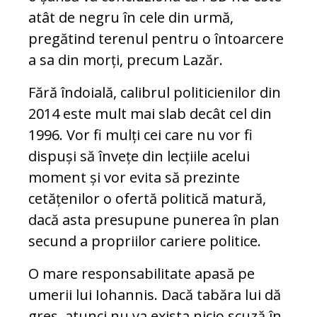
atât de negru în cele din ur­mă,
pregătind terenul pentru o întoarcere
a sa din morți, precum Lazăr.
Fără îndoială, calibrul politicienilor din
2014 este mult mai slab decât cel din
1996. Vor fi mulți cei care nu vor fi
dispuși să în­vețe din lecțiile acelui
moment și vor evi­ta să prezinte
cetățenilor o ofertă po­litică matură,
dacă asta presupune pu­ne­rea în plan
secund a propriilor cariere po­litice.
O mare responsabilitate apasă pe
umerii lui Iohannis. Dacă tabăra lui dă
greș, atunci nu va exista nicio scuză în