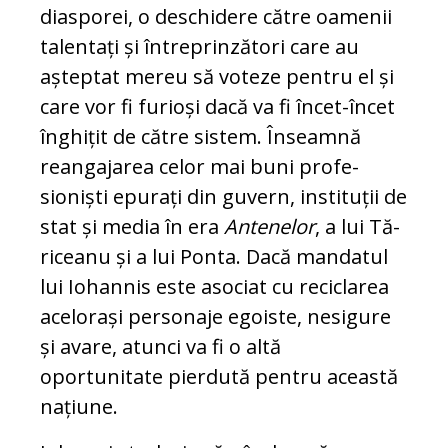
diasporei, o deschidere către oamenii
talentați și în­treprinzători care au
așteptat mereu să vo­teze pentru el și
care vor fi furioși dacă va fi încet-încet
înghițit de către sistem. În­seamnă
reangajarea celor mai buni pro­fe­
sioniști epurați din guvern, instituții de
stat și media în era
Antenelor
, a lui Tă­
riceanu și a lui Ponta. Dacă mandatul
lui Io­hannis este asociat cu reciclarea
ace­lo­rași personaje egoiste, nesigure
și avare, atunci va fi o altă
oportunitate pierdută pen­tru această
națiune.