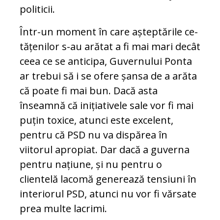
politicii.
Într-un moment în care așteptările ce­
tă­țe­nilor s-au arătat a fi mai mari decât
ceea ce se anticipa, Guvernului Ponta
ar trebui să i se ofere șansa de a arăta
că poate fi mai bun. Dacă asta
înseamnă că ini­ția­ti­vele sale vor fi mai
puțin toxice, atunci este excelent,
pentru că PSD nu va dis­pă­rea în
viitorul apropiat. Dar dacă a gu­ver­na
pentru națiune, și nu pentru o
clientelă lacomă generează tensiuni în
interiorul PSD, atunci nu vor fi vărsate
prea multe la­crimi.