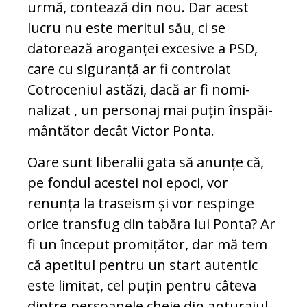
urmă, con­tează din nou. Dar acest
lucru nu este me­ritul său, ci se
datorează aroganței ex­ce­si­ve a PSD,
care cu siguranță ar fi con­trolat
Cotroceniul astăzi, dacă ar fi no­mi­
nalizat , un personaj mai puțin înspăi­
mân­tă­tor de­cât Victor Ponta.
Oare sunt liberalii gata să anunțe că,
pe fon­dul acestei noi epoci, vor
renunța la traseism și vor respinge
orice transfug din tabăra lui Ponta? Ar
fi un început pro­mițător, dar mă tem
că apetitul pentru un start autentic
este limitat, cel puțin pen­tru câteva
dintre persoanele cheie din an­turajul