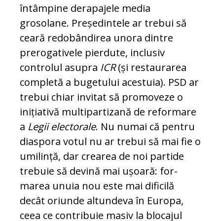
întâmpine derapajele media
grosolane. Președintele ar tre­bui să
ceară redobândirea unora dintre
prerogativele pierdute, inclusiv
controlul asupra
ICR
(și restaurarea
completă a bu­ge­tului acestuia). PSD ar
trebui chiar in­vi­tat să promoveze o
inițiativă mul­ti­par­ti­za­nă de reformare
a
Legii electorale
. Nu nu­mai că pentru
diaspora votul nu ar trebui să mai fie o
umilință, dar crearea de noi par­tide
trebuie să devină mai ușoară: for­
marea unuia nou este mai dificilă
decât ori­unde altundeva în Europa,
ceea ce con­tribuie masiv la blocajul