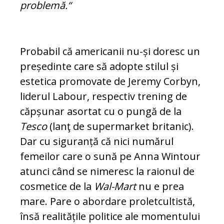
problemă.“
Probabil că americanii nu-și doresc un
pre­ședinte care să adopte stilul și
estetica pro­movate de Jeremy Corbyn,
liderul La­bour, respectiv trening de
căpșunar asor­tat cu o pungă de la
Tesco
(lanţ de sup­er­market britanic).
Dar cu siguranță că nici numărul
femeilor care o sună pe Anna Wintour
atunci când se nimeresc la ra­io­nul de
cosmetice de la
Wal-Mart
nu e prea
mare. Pare o abordare proletcultistă,
însă realitățile politice ale momentului