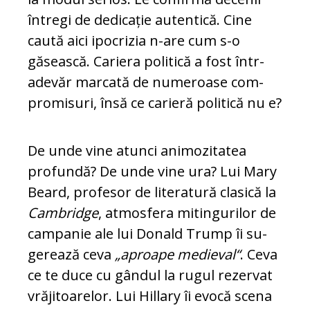
întregi de de­di­ca­ție autentică. Cine
caută aici ipo­cri­zia n-are cum s-o
găsească. Cariera po­li­ti­că a fost în­tr-
adevăr marcată de nu­me­roa­se com­
pro­misuri, însă ce carieră politică nu e?
De unde vine atunci ani­mo­zi­ta­tea
profundă? De unde vine ura? Lui Mary
Beard, profesor de literatură clasică la
Cam­bridge
, atmosfera mitingurilor de
campanie ale lui Donald Trump îi su­
gerează ceva
„aproape medieval“
. Ceva
ce te duce cu gândul la rugul rezervat
vră­ji­toarelor. Lui Hillary îi evocă scena