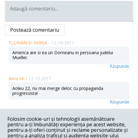
Postează comentariu
FLORIAN D. MIREA -
12-19-2017
America are si ea un Dorneanu in persoana judelui
Mueller.
Răspunde
Alina M. -
12-13-2017
Aoleu 22, nu mai merge deloc cu propaganda
progressista!
Răspunde
robert -
12-12-2017
Folosim cookie-uri și tehnologii asemănătoare
pentru a-ți îmbunătăți experiența pe acest website,
Domnule, pari destul de îndrăgostit de Clintoni. De altfel,
deși încerci să pari echilibrat, „votul” dumitale e limpede.
pentru a-ți oferi conținut și reclame personalizate și
În ce mă privește, nu sunt un fan al lui Hillary și nici al lui
pentru a analiza traficul și audiența website-ului.