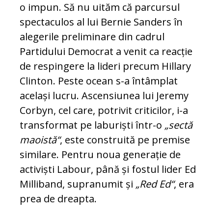
o impun. Să nu uităm că parcursul
spec­ta­culos al lui Bernie Sanders în
alegerile pre­liminare din cadrul
Partidului Democrat a venit ca reacție
de respingere la lideri pre­cum Hillary
Clinton. Peste ocean s-a în­tâmplat
același lucru. Ascensiunea lui Je­remy
Corbyn, cel care, potrivit criticilor, i-a
transformat pe laburiști într-o
„sectă
maoistă“
, este construită pe premise
si­milare. Pentru noua generație de
activiști Labour, până și fostul lider Ed
Milliband, supranumit și
„Red Ed“
, era
prea de dreapta.