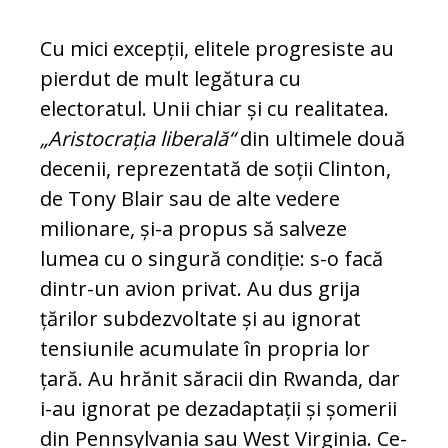
Cu mici excepții, elitele pro
gre­siste au
pierdut de mult legătura cu
electoratul. Unii chiar și cu realitatea.
„Aristocrația libe­ra­lă“
din ultimele două
decenii, reprezentată de soții Clinton,
de Tony Blair sau de alte vedere
milionare, și-a pro­pus să salveze
lumea cu o singură con­diție: s-o facă
dintr-un avion privat. Au dus grija
țărilor subdezvoltate și au ig­no­rat
tensiunile acumulate în propria lor
țară. Au hrănit săracii din Rwanda, dar
i-au ignorat pe dezadaptații și șomerii
din Pennsylvania sau West Virginia. Ce-