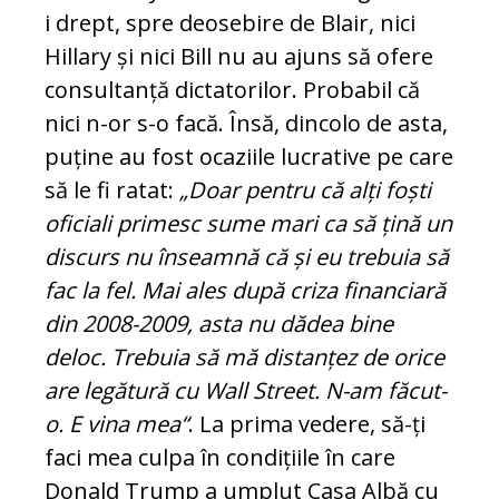
i drept, spre deosebire de Blair, nici
Hillary și nici Bill nu au ajuns să ofere
consultanță dic­tatorilor. Probabil că
nici n-or s-o facă. Însă, dincolo de asta,
puține au fost oca­ziile lucrative pe care
să le fi ratat:
„Doar pentru că alți foști
oficiali primesc sume mari ca să țină un
discurs nu înseamnă că și eu trebuia să
fac la fel. Mai ales după criza financiară
din 2008-2009, as­ta nu dădea bine
deloc. Trebuia să mă dis­tanțez de orice
are legătură cu Wall Street. N-am făcut-
o. E vina mea“
. La prima vedere, să-ți
faci mea culpa în con­di­țiile în care
Donald Trump a umplut Ca­sa Albă cu