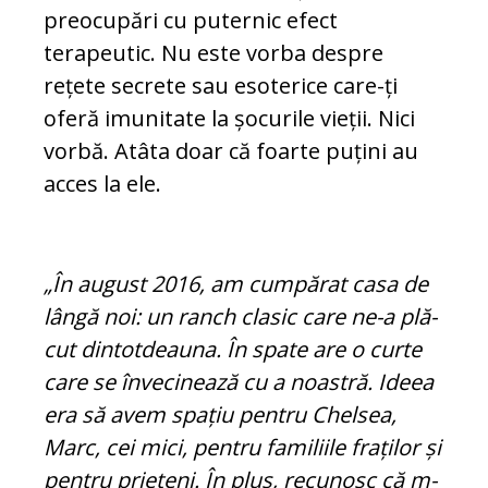
preocupări cu puternic efect
terapeutic. Nu este vorba despre
rețete secrete sau esoterice care-ți
oferă imunitate la șocurile vieții. Nici
vorbă. Atâta doar că foarte puțini au
acces la ele.
„În august 2016, am cumpărat casa de
lân­gă noi: un ranch clasic care ne-a plă­
cut dintotdeauna. În spate are o curte
ca­re se învecinează cu a noastră. Ideea
era să avem spațiu pentru Chelsea,
Marc, cei mici, pentru familiile fraților și
pentru prieteni. În plus, recunosc că m-