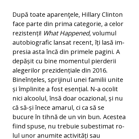
După toate aparenţele, Hillary Clin­ton
face parte din prima ca­tegorie, a celor
rezistenți!
What
Happened
, volumul
auto­bio­gra­fic lansat recent, îți lasă im­
pre­sia asta încă din primele pagini. A
depășit cu bine momentul pierderii
alegerilor pre­zi­dențiale din 2016.
Bineînțeles, sprijinul unei familii unite
și împlinite a fost esen­țial. N-a ocolit
nici alcoolul, însă doar oca­zional, și nu
că să-și înece amarul, ci ca să se
bucure în tihnă de un vin bun. Aces­tea
fiind spuse, nu trebuie subestimat ro­
lul unor anumite activități sau