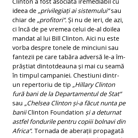
Clinton a fost asociată ire­me­diabil cu
ideea de
„privilegiați ai sis­te­mului“
sau
chiar de
„profitori“.
Și nu de ieri, de azi,
ci încă de pe vremea celui de-al doilea
mandat al lui Bill Clinton. Aici nu este
vorba despre tonele de minciuni sau
fantezii pe care tabăra adversă le-a îm­
prăș­tiat dintotdeauna și mai cu seamă
în tim­pul campaniei. Chestiuni dintr-
un reper­to­riu de tip
„Hillary Clinton
fură bani de la Departamentul de Stat“
sau
„Chelsea Clin­ton și-a făcut nunta pe
banii
Clinton Foun­dation
și a deturnat
astfel fondurile pentru copiii bolnavi din
Africa“
. Tor­na­da de aberații propagată