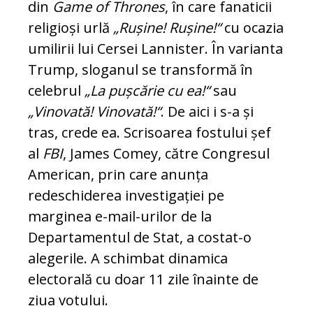
din
Game of Thrones
, în care fanaticii
religioși urlă
„Rușine! Rușine!“
cu ocazia
umilirii lui Cersei Lannister. În varianta
Trump, sloganul se transformă în
celebrul
„La puș­cărie cu ea!“
sau
„Vinovată! Vi­no­va­tă!“
. De aici i s-a și
tras, crede ea. Scri­soarea fostului șef
al
FBI
, James Comey, că­tre Congresul
American, prin care anun­ța
redeschiderea investigației pe
marginea e-mail-urilor de la
Departamentul de Stat, a costat-o
alegerile. A schimbat di­na­mica
electorală cu doar 11 zile înainte de
ziua votului.