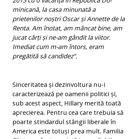
2015 cu o vacanță în Republica Do­
minicană, la casa minunată a
prietenilor noștri Oscar și Annette de la
Renta. Am înotat, am mâncat bine, am
jucat cărți și ne-am gândit la viitor.
Imediat cum m-am întors, eram
pregătită să candidez“.
Sinceritatea și dezinvoltura nu-i
caracterizează pe oamenii politici și,
sub acest aspect, Hillary me
rită toată
aprecierea. Pentru cea care trebuia să
poarte stindardul stângii liberale în
America este totuși prea mult. Familia