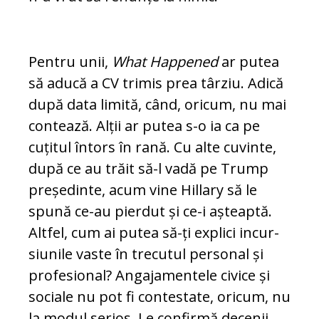
Pentru unii,
What Happened
ar putea
să aducă a CV trimis prea târziu. Adică
după da­ta limită, când, oricum, nu mai
con­tea­ză. Alții ar putea s-o ia ca pe
cuțitul întors în rană. Cu alte cuvinte,
după ce au trăit să-l vadă pe Trump
președinte, acum vine Hil­la­ry să le
spună ce-au pierdut și ce-i aș­teap­tă.
Altfel, cum ai putea să-ți explici in­cur­
siunile vaste în trecutul personal și
pro­fe­sional? Angajamentele civice și
so­cia­le nu pot fi contestate, oricum, nu
la mo­dul se­rios. Le confirmă decenii