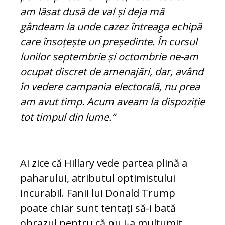
am lăsat dusă de val și deja mă
gândeam la unde cazez întreaga echipă
care însoțește un președinte. În cursul
lunilor septembrie și octombrie ne-am
ocupat discret de ame­najări, dar, având
în vedere cam­pania electorală, nu prea
am avut timp. Acum aveam la dispoziție
tot timpul din lume.“
Ai zice că Hillary vede partea plină a
pa­ha­ru­lui, atributul optimistului
incurabil. Fa­nii lui Donald Trump
poate chiar sunt ten­tați să-i bată
obrazul pentru că nu i-a mul­țumit