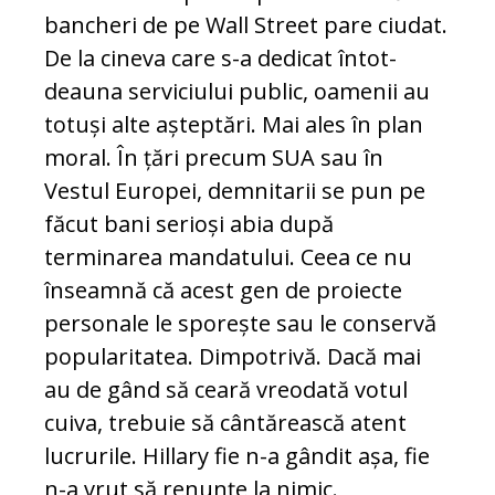
bancheri de pe Wall Street pare ciudat.
De la cineva care s-a dedicat în­tot­
deauna serviciului public, oamenii au
to­tuși alte așteptări. Mai ales în plan
moral. În țări precum SUA sau în
Vestul Europei, demnitarii se pun pe
făcut bani serioși abia după
terminarea mandatului. Ceea ce nu
înseamnă că acest gen de proiecte
per­so­nale le sporește sau le conservă
po­pu­la­ri­tatea. Dimpotrivă. Dacă mai
au de gând să ceară vreodată votul
cuiva, trebuie să cântărească atent
lucrurile. Hillary fie n-a gândit așa, fie
n-a vrut să renunțe la nimic.