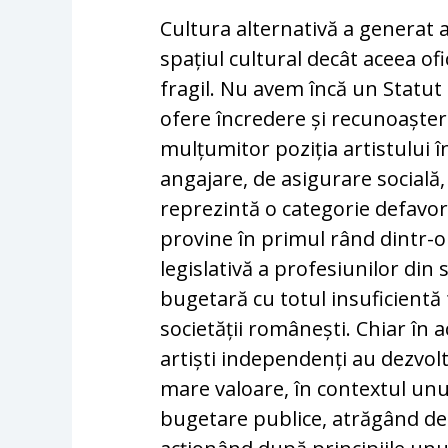
Cultura alternativă a generat a
spațiul cultural decât aceea ofi
fragil. Nu avem încă un Statut a
ofere încredere și recunoaștere
mulțumitor poziția artistului în
angajare, de asigurare socială, d
reprezintă o categorie defavori
provine în primul rând dintr-o
legislativă a profesiunilor din 
bugetară cu totul insuficientă f
societății românești. Chiar în a
artiști independenți au dezvolta
mare valoare, în contextul unui
bugetare publice, atrăgând des