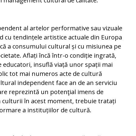
i management cultural de calitate.
ependent al artelor performative sau vizuale
d cu tendințele artistice actuale din Europa
scă a consumului cultural și cu misiunea pe
cietate. Aflați încă într-o condiție ingrată,
de educatori, insuflă viață unor spații mai
blic tot mai numeros acte de cultură
cultural independent face an de an serviciu
care reprezintă un potenţial imens de
a culturii în acest moment, trebuie tratați
ormare a instituțiilor de cultură.