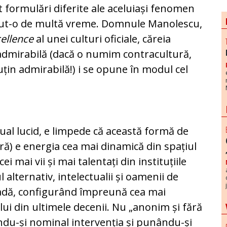
 formulări diferite ale aceluiași fenomen
erdut-o de multă vreme. Domnule Manolescu,
cellence
al unei culturi oficiale, căreia
 admirabilă (dacă o numim contracultură,
țin admirabilă!) i se opune în modul cel
tual lucid, e limpede că această formă de
ră) e energia cea mai dinamică din spațiul
 cei mai vii și mai talentați din instituțiile
l alternativ, intelectualii și oamenii de
stradă, configurând împreună cea mai
lui din ultimele decenii. Nu „anonim și fără
ându-și nominal intervenția și punându-și