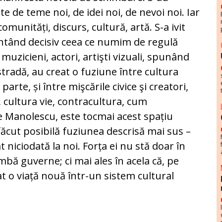
nite de teme noi, de idei noi, de nevoi noi. Iar
omunități, discurs, cultură, artă. S-a ivit
mentând decisiv ceea ce numim de regulă
 muzicieni, actori, artişti vizuali, spunând
tradă, au creat o fuziune între cultura
 parte, și între mişcările civice şi creatori,
, cultura vie, contracultura, cum
e Manolescu, este tocmai acest spațiu
făcut posibilă fuziunea descrisă mai sus –
t niciodată la noi. Forța ei nu stă doar în
imbă guverne; ci mai ales în acela că, pe
t o viață nouă într-un sistem cultural