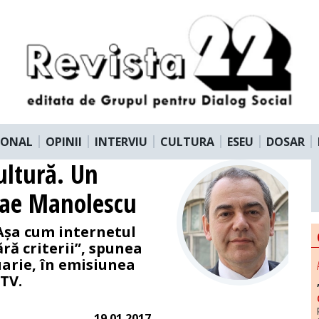
IONAL
OPINII
INTERVIU
CULTURA
ESEU
DOSAR
ultură. Un
olae Manolescu
 Așa cum internetul
ără criterii”, spunea
arie, în emisiunea
TV.
19.01.2017