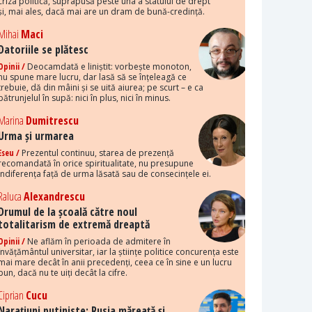
criza politică, suprapusă peste una a statului de drept
și, mai ales, dacă mai are un dram de bună-credință.
Mihai
Maci
Datoriile se plătesc
Opinii /
Deocamdată e liniștit: vorbește monoton,
nu spune mare lucru, dar lasă să se înțeleagă ce
trebuie, dă din mâini și se uită aiurea; pe scurt – e ca
pătrunjelul în supă: nici în plus, nici în minus.
Marina
Dumitrescu
Urma și urmarea
Eseu /
Prezentul continuu, starea de prezență
recomandată în orice spiritualitate, nu presupune
indiferența față de urma lăsată sau de consecințele ei.
Raluca
Alexandrescu
Drumul de la școală către noul
totalitarism de extremă dreaptă
Opinii /
Ne aflăm în perioada de admitere în
învățământul universitar, iar la științe politice concurența este
mai mare decât în anii precedenți, ceea ce în sine e un lucru
bun, dacă nu te uiți decât la cifre.
Ciprian
Cucu
Narațiuni putiniste: Rusia măreață și