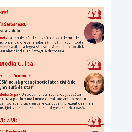
Bref
Tia
Serbanescu
Fără soluții
Bref /
Domnule, când cineva îți dă 770 de mil. de
euro pentru o lege (a salarizării), păi îți aduni toate
mințile astfel ca legea să arate cât mai bine posibil.
Mai ales când ai ani întregi la dispoziție.
Media Culpa
Brîndușa
Armanca
CSM acuză presa și societatea civilă de
„lovitură de stat”
Media Culpa /
Un document al Secției de judecători
a CSM a pus în plină lumină o realitate amară pentru
democrație: gruparea care conduce în prezent destinele
justiției s-a transformat într-o oligarhie periculoasă.
Vis a Vis