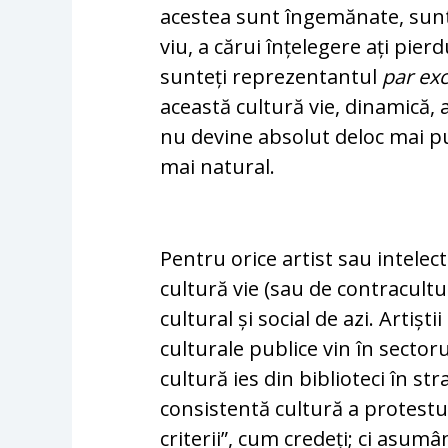
acestea sunt îngemănate, sunt
viu, a cărui înțelegere ați pi
sunteți reprezentantul
par ex
această cultură vie, dinamică,
nu devine absolut deloc mai pu
mai natural.
Pentru orice artist sau intelec
cultură vie (sau de contracultu
cultural și social de azi. Artiștii
culturale publice vin în sectoru
cultură ies din biblioteci în 
consistentă cultură a protestu
criterii”, cum credeți; ci asum