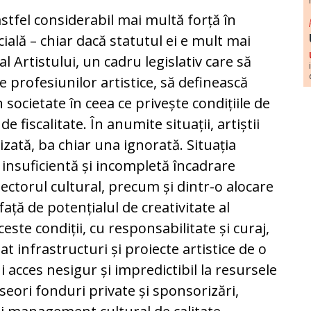
stfel considerabil mai multă forță în
cială – chiar dacă statutul ei e mult mai
l Artistului, un cadru legislativ care să
 profesiunilor artistice, să definească
 societate în ceea ce privește condițiile de
e fiscalitate. În anumite situații, artiștii
zată, ba chiar una ignorată. Situația
 insuficientă și incompletă încadrare
sectorul cultural, precum și dintr-o alocare
ață de potențialul de creativitate al
ceste condiții, cu responsabilitate și curaj,
t infrastructuri și proiecte artistice de o
 acces nesigur și impredictibil la resursele
eori fonduri private și sponsorizări,