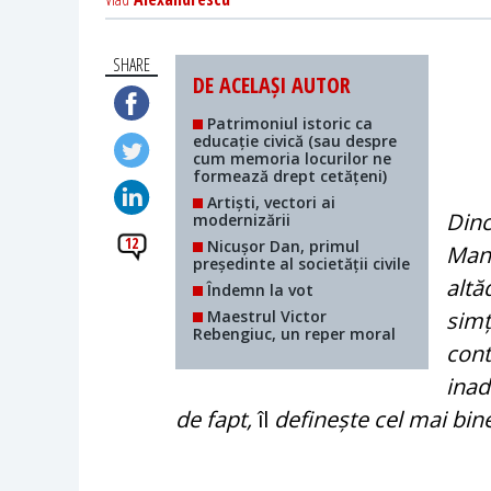
SHARE
DE ACELAȘI AUTOR
Patrimoniul istoric ca
educație civică (sau despre
cum memoria locurilor ne
formează drept cetățeni)
Artiști, vectori ai
Dinc
modernizării
12
Nicușor Dan, primul
Mano
președinte al societății civile
altă
Îndemn la vot
Maestrul Victor
simț
Rebengiuc, un reper moral
cont
inad
de fapt,
îl
definește cel mai bin