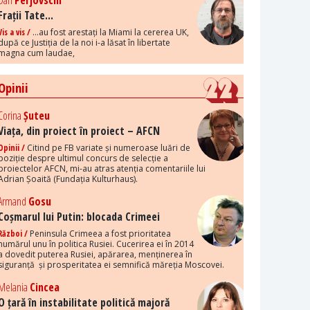
Dan
Perjovschi
Frații Tate...
Vis a vis /
...au fost arestați la Miami la cererea UK,
după ce Justiția de la noi i-a lăsat în libertate
magna cum laudae,
Opinii
Corina
Șuteu
Viața, din proiect în proiect – AFCN
Opinii /
Citind pe FB variate și numeroase luări de
poziție despre ultimul concurs de selecție a
proiectelor AFCN, mi-au atras atenția comentariile lui
Adrian Șoaită (Fundația Kulturhaus).
Armand
Gosu
Coșmarul lui Putin: blocada Crimeei
Război /
Peninsula Crimeea a fost prioritatea
numărul unu în politica Rusiei. Cucerirea ei în 2014
a dovedit puterea Rusiei, apărarea, menținerea în
siguranță și prosperitatea ei semnifică măreția Moscovei.
Melania
Cincea
O țară în instabilitate politică majoră