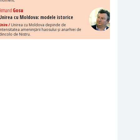
moment.
Armand
Gosu
Unirea cu Moldova: modele istorice
Unire /
Unirea cu Moldova depinde de
intensitatea amenințării haosului și anarhiei de
dincolo de Nistru.