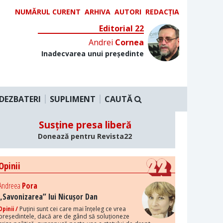
NUMĂRUL CURENT
ARHIVA
AUTORI
REDACȚIA
Editorial 22
Andrei
Cornea
Inadecvarea unui președinte
DEZBATERI
SUPLIMENT
CAUTĂ
Susține presa liberă
Donează pentru Revista22
Opinii
Andreea
Pora
„Savonizarea” lui Nicușor Dan
Opinii /
Puțini sunt cei care mai înțeleg ce vrea
președintele, dacă are de gând să soluționeze