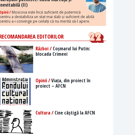
inevitabilă (II)
Opinii /
Moscova este încă suficient de puternică
pentru a destabiliza un stat mai slab și suficient de abilă
pentru a-i convinge pe ceilalți că nu merită să-l apere.
RECOMANDAREA EDITORILOR
Război /
Coșmarul lui Putin:
blocada Crimeei
Opinii /
Viața, din proiect în
proiect – AFCN
Cultura /
Cine câștigă la AFCN