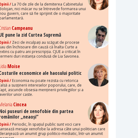
Opinii /
La 70 de zile de la demiterea Cabinetului
Bolojan, nici măcar nu se întrevede formarea unui
nou guvern, care să fie sprijinit de o majoritate
parlamentară.
Cristian
Campeanu
UE pune la zid Curtea Supremă
Opinii /
Zeci de inculpați au scăpat de procese
sau din închisoare din cauză că Înalta Curte a
extins cu patru ani prescripția. CJUE a criticat în
termeni duri instanța condusă de Lia Savonea.
Lidia
Moise
Costurile economice ale haosului politic
Opinii /
Economia nu poate rezista cu retorica
falsă a susținerii intereselor poporului, care, de
fapt, ascunde obsesia menținerii privilegiilor și a
averilor unor caste.
Melania
Cincea
Noi puseuri de xenofobie din partea
românilor „neaoși”
Opinii /
Periodic, în spațiul public sunt voci care
lansează mesaje xenofobe la adresa câte unui politician care
deranjează un anumit grup politico-mediatic, într-un anumit