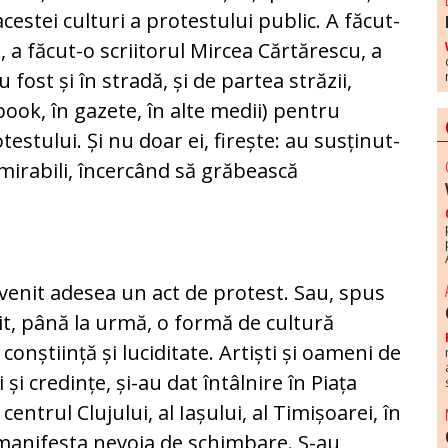
acestei culturi a protestului public. A făcut-
, a făcut-o scriitorul Mircea Cărtărescu, a
 fost și în stradă, și de partea străzii,
ook, în gazete, în alte medii) pentru
testului. Și nu doar ei, firește: au susținut-
admirabili, încercând să grăbească
evenit adesea un act de protest. Sau, spus
nit, până la urmă, o formă de cultură
 conștiință și luciditate. Artiști și oameni de
 și credințe, și-au dat întâlnire în Piața
 centrul Clujului, al Iașului, al Timișoarei, în
 manifesta nevoia de schimbare. S-au