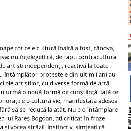
oape tot ce e cultură înaltă a fost, cândva,
eva: nu înțelegeți că, de fapt, contracultura
de artiști independenți, reactivă la toate
Nu întâmplător protestele din ultimii ani au
ci ale artiștilor, cu diverse formă de artă
din urmă o nouă formă de conștiință. Iată ce
bhorați: e o cultură vie, manifestată adesea
 fără să se reducă la atât. Nu e o întâmplare
 lui Rareș Bogdan, ați criticat în fraze
și vocea străzii: instinctiv, simțeați că