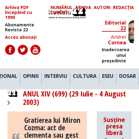
Arhiva PDF
NUMĂRUL
ARHIVA
AUTORI
REDACȚIA
începând cu
CURENT
1990
Editorial
Abonamente
22
Revista 22
Andrei
Acces abonați
Cornea
Inadecvarea
unui
președinte
ȚIONAL
OPINII
INTERVIU
CULTURA
ESEU
DOSAR
ANUL XIV (699) (29 Iulie - 4 August
2003)
Gratierea lui Miron
Susține
Cozma: act de
presa
liberă
clementa sau gest