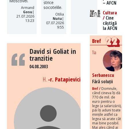
Moscovei.
– AFCN
strice
socotelile.
Armand
Cultura
Gosu
|
Otilia
21.07.2026
/
Cine
Nutu
|
13:23
câștigă
07.07.2026
9:55
la AFCN
Bref
David si Goliat in
Tia
tranzitie
04.08.2003
Serbanescu
H.
-r. Patapievici
Fără soluții
Bref /
Domnule,
când cineva îți dă
770 de mil. de
euro pentru o
lege (a salarizării),
păi îți aduni toate
mințile astfel ca
legea să arate cât
mai bine posibil.
Mai ales când ai