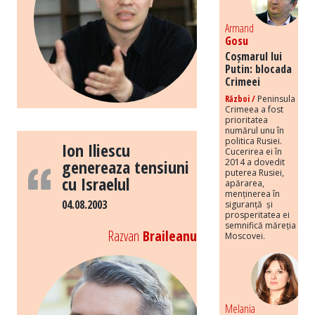
Armand
Gosu
Coșmarul lui
Putin: blocada
Crimeei
Război /
Peninsula
Crimeea a fost
prioritatea
numărul unu în
politica Rusiei.
Ion Iliescu
Cucerirea ei în
genereaza tensiuni
2014 a dovedit
puterea Rusiei,
cu Israelul
apărarea,
menținerea în
04.08.2003
siguranță și
prosperitatea ei
semnifică măreția
Razvan
Braileanu
Moscovei.
Melania