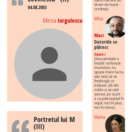
dacă mai are un
dram de bună-
04.08.2003
credință.
Mihai
Mircea
Iorgulescu
Maci
Datoriile se
plătesc
Opinii /
Deocamdată e
liniștit: vorbește
monoton, nu
spune mare lucru,
dar lasă să se
înțeleagă ce
trebuie, dă din
mâini și se uită
aiurea; pe scurt –
e ca pătrunjelul în
supă: nici în plus,
nici în minus.
Marina
Portretul lui M
(III)