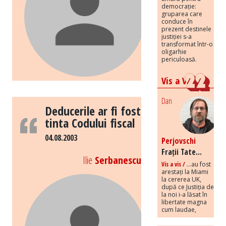
democrație:
gruparea care
conduce în
prezent destinele
justiției s-a
transformat într-o
oligarhie
periculoasă.
Vis a Vis
Dan
Deducerile ar fi fost
tinta Codului fiscal
04.08.2003
Perjovschi
Frații Tate...
Ilie
Serbanescu
Vis a vis /
...au fost
arestați la Miami
la cererea UK,
după ce Justiția de
la noi i-a lăsat în
libertate magna
cum laudae,