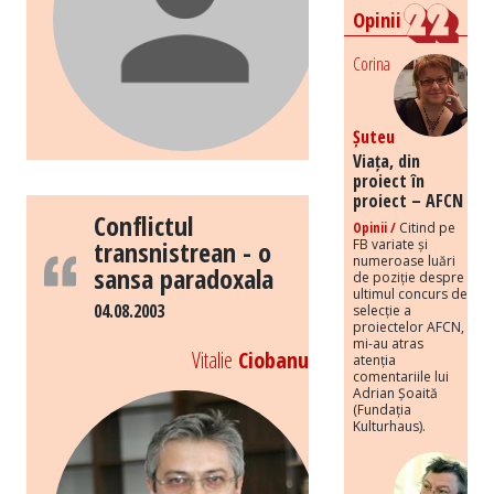
Opinii
Corina
Șuteu
Viața, din
proiect în
proiect – AFCN
Conflictul
Opinii /
Citind pe
transnistrean - o
FB variate și
numeroase luări
sansa paradoxala
de poziție despre
ultimul concurs de
04.08.2003
selecție a
proiectelor AFCN,
mi-au atras
Vitalie
Ciobanu
atenția
comentariile lui
Adrian Șoaită
(Fundația
Kulturhaus).