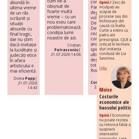
cum ne-a
comunism.
abundă în
Opinii /
Zeci de
obișnuit de
Paradox și
inculpați au
ultima vreme
foarte multă
scăpat de
degenerare”,
de un râs
procese sau din
vreme – cu un
volumul lui
scrâșnit și
închisoare din
nou eseu care
Dennis
situații
cauză că Înalta
problematizează
Deletant, este
absurde cu
Curte a extins cu
condiția lumii
cea mai
final tragic,
patru ani
noastre de azi.
completă
dar nu știm
prescripția. CJUE a
analiză de
criticat în termeni
dacă invitația
Cristian
duri instanța
specialitate din
la luciditate și
Patrasconiu
|
condusă de Lia
ultimii ani
21.07.2026 14:06
judecăți etice
Savonea.
despre regimul
în afara
totalitar din
artisticului e
Lidia
România.
mai eficientă.
Codrut
Doina
Papp
|
Constantinescu
|
21.07.2026
21.07.2026 14:37
14:43
Moise
Costurile
economice ale
haosului politic
Opinii /
Economia
nu poate rezista
cu retorica falsă a
susținerii
intereselor
poporului, care,