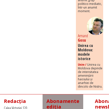
anumit grup
politico-mediatic,
într-un anumit
moment.
Armand
Gosu
Unirea cu
Moldova:
modele
istorice
Unire /
Unirea cu
Moldova depinde
de intensitatea
amenințării
haosului și
anarhiei de
dincolo de Nistru.
Redacția
Abonamente
Abona
ediția
newsl
Calea Victoriei 120,