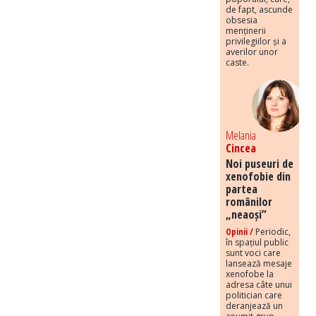
de fapt, ascunde
obsesia
menținerii
privilegiilor și a
averilor unor
caste.
Melania
Cincea
Noi puseuri de
xenofobie din
partea
românilor
„neaoși”
Opinii /
Periodic,
în spațiul public
sunt voci care
lansează mesaje
xenofobe la
adresa câte unui
politician care
deranjează un