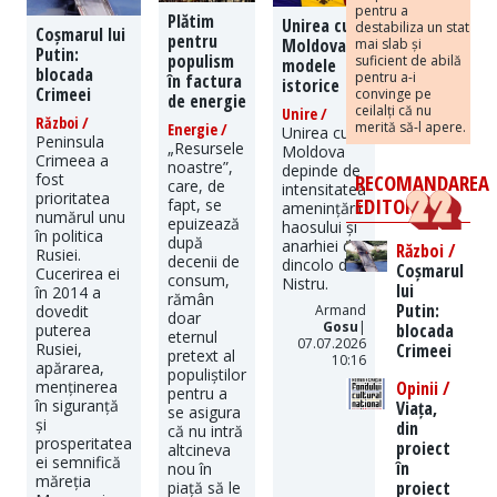
pentru a
Plătim
Unirea cu
destabiliza un stat
Coșmarul lui
pentru
Moldova:
mai slab și
Putin:
populism
suficient de abilă
modele
blocada
pentru a-i
în factura
istorice
Crimeei
convinge pe
de energie
ceilalți că nu
Unire /
Război /
merită să-l apere.
Energie /
Unirea cu
Peninsula
„Resursele
Moldova
Crimeea a
noastre”,
depinde de
RECOMANDAREA
fost
care, de
intensitatea
prioritatea
EDITORILOR
fapt, se
amenințării
numărul unu
epuizează
haosului și
în politica
după
anarhiei de
Război /
Rusiei.
decenii de
dincolo de
Coșmarul
Cucerirea ei
consum,
Nistru.
lui
în 2014 a
rămân
Putin:
Armand
dovedit
doar
Gosu
|
blocada
puterea
eternul
07.07.2026
Crimeei
Rusiei,
pretext al
10:16
apărarea,
populiștilor
Opinii /
menținerea
pentru a
în siguranță
Viața,
se asigura
și
din
că nu intră
prosperitatea
proiect
altcineva
ei semnifică
în
nou în
măreția
proiect
piață să le