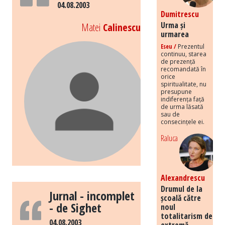
04.08.2003
Dumitrescu
Urma și
Matei
Calinescu
urmarea
Eseu /
Prezentul
continuu, starea
de prezență
recomandată în
orice
spiritualitate, nu
presupune
indiferența față
de urma lăsată
sau de
consecințele ei.
Raluca
Alexandrescu
Drumul de la
Jurnal - incomplet
școală către
- de Sighet
noul
totalitarism de
04.08.2003
extremă