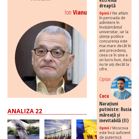
dreaptă
Ion
Vianu
Opinii /
Ne aflăm
în perioada de
admitere în
învățământul
universitar, iar la
științe politice
concurența este
mai mare decât în
anii precedenți,
ceea ce în sine e
un lucru bun, dacă
nu te uiți decât la
cifre.
Ciprian
Cucu
Narațiuni
putiniste: Rusia
ANALIZA 22
măreață și
inevitabilă (II)
Opinii /
Moscova
este încă suficient
de puternică