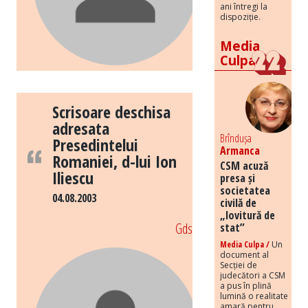
ani întregi la
dispoziție.
Media
Culpa
Scrisoare deschisa
adresata
Brîndușa
Presedintelui
Armanca
Romaniei, d-lui Ion
CSM acuză
Iliescu
presa și
societatea
04.08.2003
civilă de
„lovitură de
Gds
stat”
Media Culpa /
Un
document al
Secției de
judecători a CSM
a pus în plină
lumină o realitate
amară pentru