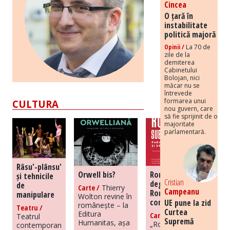
Cincea
O țară în
instabilitate
politică majoră
Opinii /
La 70 de
zile de la
demiterea
Cabinetului
Bolojan, nici
măcar nu se
întrevede
formarea unui
CULTURA
nou guvern, care
să fie sprijinit de o
majoritate
parlamentară.
Râsu'-plânsu'
Orwell bis?
România
și tehnicile
Cristian
degenerată –
de
Carte /
Thierry
Campeanu
România în
manipulare
Wolton revine în
comunism
UE pune la zid
românește – la
Teatru /
Curtea
Editura
Carte /
Teatrul
Supremă
Humanitas, așa
„România sub
contemporan