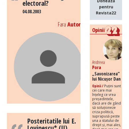
Donează
electoral?
pentru
04.08.2003
Revista22
Fara
Autor
Opinii
Andreea
Pora
„Savonizarea”
lui Nicușor Dan
Opinii /
Puțini sunt
cei care mai
înțeleg ce vrea
președintele,
dacă are de gând
să soluționeze
criza politică,
suprapusă peste
Posteritatile lui E.
una a statului de
drept și, mai ales,
Lovinescu* (II)