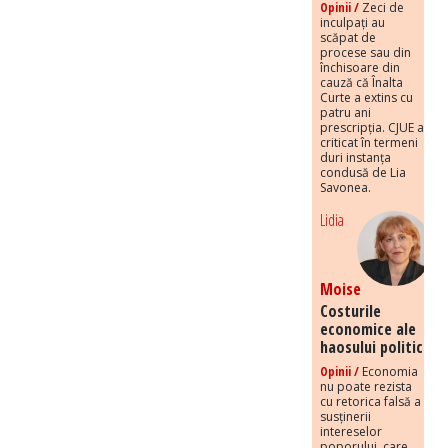
Opinii /
Zeci de
inculpați au
scăpat de
procese sau din
închisoare din
cauză că Înalta
Curte a extins cu
patru ani
prescripția. CJUE a
criticat în termeni
duri instanța
condusă de Lia
Savonea.
Lidia
Moise
Costurile
economice ale
haosului politic
Opinii /
Economia
nu poate rezista
cu retorica falsă a
susținerii
intereselor
poporului, care,