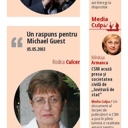
ani întregi la
dispoziție.
Media
Culpa
Un raspuns pentru
Michael Guest
05.05.2003
Brîndușa
Rodica
Culcer
Armanca
CSM acuză
presa și
societatea
civilă de
„lovitură de
stat”
Media Culpa /
Un
document al
Secției de
judecători a CSM
a pus în plină
lumină o realitate
amară pentru