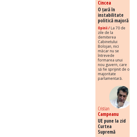
Cincea
O țară în
instabilitate
politică majoră
Opinii /
La 70 de
zile de la
demiterea
Cabinetului
Bolojan, nici
măcar nu se
întrevede
formarea unui
nou guvern, care
să fie sprijinit de o
majoritate
parlamentară.
Cristian
Campeanu
UE pune la zid
Curtea
Supremă