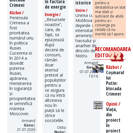
în factura
istorice
pentru a
Crimeei
de energie
destabiliza un stat
Unire /
mai slab și
Război /
Energie /
Unirea cu
suficient de abilă
Peninsula
„Resursele
Moldova
pentru a-i
Crimeea a
noastre”,
convinge pe
depinde de
fost
care, de
ceilalți că nu
intensitatea
prioritatea
merită să-l apere.
fapt, se
amenințării
numărul unu
epuizează
haosului și
în politica
după
anarhiei de
RECOMANDAREA
Rusiei.
decenii de
dincolo de
Cucerirea ei
EDITORILOR
consum,
Nistru.
în 2014 a
rămân
Armand
dovedit
doar
Război /
Gosu
|
puterea
eternul
Coșmarul
07.07.2026
Rusiei,
pretext al
10:16
lui
apărarea,
populiștilor
Putin:
menținerea
pentru a
blocada
în siguranță
se asigura
Crimeei
și
că nu intră
prosperitatea
altcineva
Opinii /
ei semnifică
nou în
măreția
Viața,
piață să le
Moscovei.
din
strice
proiect
socotelile.
Armand
în
Gosu
|
Otilia
21.07.2026
proiect
Nutu
|