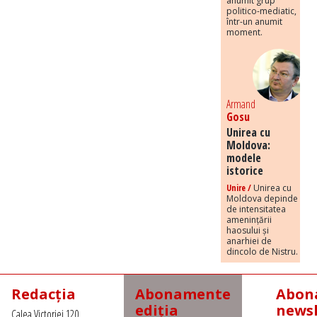
anumit grup
politico-mediatic,
într-un anumit
moment.
Armand
Gosu
Unirea cu
Moldova:
modele
istorice
Unire /
Unirea cu
Moldova depinde
de intensitatea
amenințării
haosului și
anarhiei de
dincolo de Nistru.
Redacția
Abonamente
Abona
ediția
newsl
Calea Victoriei 120,