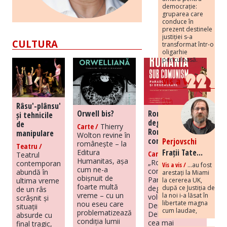
democrație:
gruparea care
conduce în
prezent destinele
justiției s-a
CULTURA
transformat într-o
oligarhie
periculoasă.
Vis a Vis
Dan
Râsu'-plânsu'
Orwell bis?
România
și tehnicile
degenerată –
de
Carte /
Thierry
România în
manipulare
Wolton revine în
comunism
Perjovschi
românește – la
Teatru /
Frații Tate...
Editura
Carte /
Teatrul
Humanitas, așa
„România sub
contemporan
Vis a vis /
...au fost
cum ne-a
comunism.
abundă în
arestați la Miami
obișnuit de
Paradox și
la cererea UK,
ultima vreme
foarte multă
după ce Justiția de
degenerare”,
de un râs
vreme – cu un
la noi i-a lăsat în
volumul lui
scrâșnit și
libertate magna
nou eseu care
Dennis
situații
cum laudae,
problematizează
Deletant, este
absurde cu
condiția lumii
cea mai
final tragic,