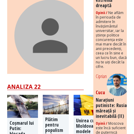
dreaptă
Opinii /
Ne aflăm
în perioada de
admitere în
învățământul
universitar, iar la
științe politice
concurența este
mai mare decât în
anii precedenți,
ceea ce în sine e
un lucru bun, dacă
nu te uiți decât la
cifre.
Ciprian
ANALIZA 22
Cucu
Narațiuni
putiniste: Rusia
măreață și
inevitabilă (II)
Plătim
Unirea cu
Coșmarul lui
Opinii /
Moscova
pentru
Moldova:
Putin:
este încă suficient
populism
modele
de puternică
blocada