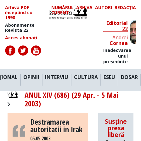
Arhiva PDF
NUMĂRUL
ARHIVA
AUTORI
REDACȚIA
începând cu
CURENT
1990
Editorial
Abonamente
22
Revista 22
Andrei
Acces abonați
Cornea
Inadecvarea
unui
președinte
ȚIONAL
OPINII
INTERVIU
CULTURA
ESEU
DOSAR
ANUL XIV (686) (29 Apr. - 5 Mai
2003)
Destramarea
Susține
autoritatii in Irak
presa
liberă
05.05.2003