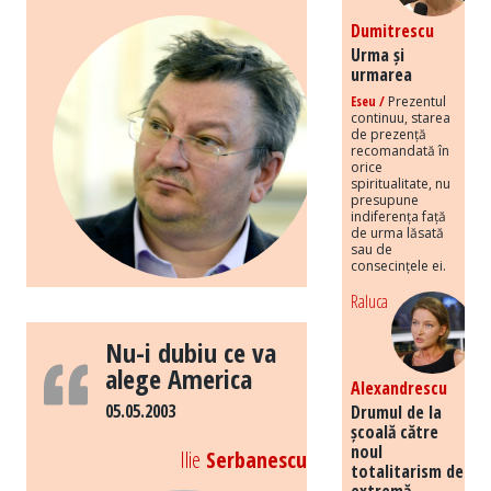
Dumitrescu
Urma și
urmarea
Eseu /
Prezentul
continuu, starea
de prezență
recomandată în
orice
spiritualitate, nu
presupune
indiferența față
de urma lăsată
sau de
consecințele ei.
Raluca
Nu-i dubiu ce va
alege America
Alexandrescu
05.05.2003
Drumul de la
școală către
noul
Ilie
Serbanescu
totalitarism de
extremă