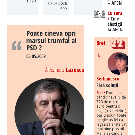
13:23
– AFCN
07.07.2026
9:55
Cultura
/
Cine
câștigă
la AFCN
Poate cineva opri
marsul trumfal al
Bref
PSD ?
Tia
05.05.2003
Alexandru
Lazescu
Serbanescu
Fără soluții
Bref /
Domnule,
când cineva îți dă
770 de mil. de
euro pentru o
lege (a salarizării),
păi îți aduni toate
mințile astfel ca
legea să arate cât
mai bine posibil.
Mai ales când ai