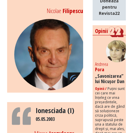
Donează
pentru
Nicolae
Filipescu
Revista22
Opinii
Andreea
Pora
„Savonizarea”
lui Nicușor Dan
Opinii /
Puțini sunt
cei care mai
înțeleg ce vrea
președintele,
dacă are de gând
Ionesciada (I)
să soluționeze
criza politică,
05.05.2003
suprapusă peste
una a statului de
drept și, mai ales,