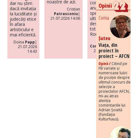
noastre de azi.
completă
dar nu știm
Opinii
analiză de
dacă invitația
Cristian
specialitate din
la luciditate și
Patrasconiu
|
Corina
ultimii ani
21.07.2026 14:06
judecăți etice
despre regimul
în afara
totalitar din
artisticului e
România.
mai eficientă.
Șuteu
Codrut
Doina
Papp
|
Viața, din
Constantinescu
|
21.07.2026
proiect în
21.07.2026 14:37
14:43
proiect – AFCN
Opinii /
Citind pe
FB variate și
numeroase luări
de poziție despre
ultimul concurs de
selecție a
proiectelor AFCN,
mi-au atras
atenția
comentariile lui
Adrian Șoaită
(Fundația
Kulturhaus).