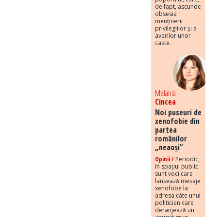
de fapt, ascunde
obsesia
menținerii
privilegiilor și a
averilor unor
caste.
Melania
Cincea
Noi puseuri de
xenofobie din
partea
românilor
„neaoși”
Opinii /
Periodic,
în spațiul public
sunt voci care
lansează mesaje
xenofobe la
adresa câte unui
politician care
deranjează un