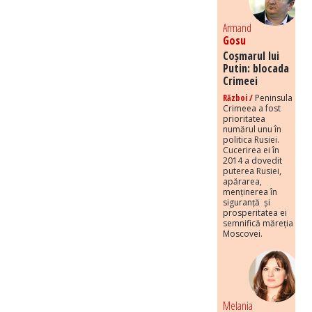
Armand
Gosu
Coșmarul lui
Putin: blocada
Crimeei
Război /
Peninsula
Crimeea a fost
prioritatea
numărul unu în
politica Rusiei.
Cucerirea ei în
2014 a dovedit
puterea Rusiei,
apărarea,
menținerea în
siguranță și
prosperitatea ei
semnifică măreția
Moscovei.
Melania