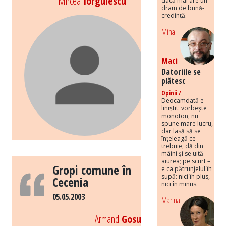
Mircea
Iorgulescu
dacă mai are un
dram de bună-
credință.
Mihai
Maci
Datoriile se
plătesc
Opinii /
Deocamdată e
liniștit: vorbește
monoton, nu
spune mare lucru,
dar lasă să se
înțeleagă ce
trebuie, dă din
mâini și se uită
aiurea; pe scurt –
Gropi comune în
e ca pătrunjelul în
supă: nici în plus,
Cecenia
nici în minus.
05.05.2003
Marina
Armand
Gosu