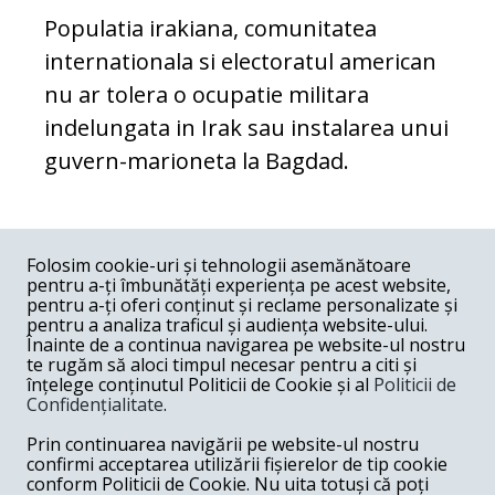
Populatia irakiana, comunitatea
internationala si electoratul american
nu ar tolera o ocupatie militara
indelungata in Irak sau instalarea unui
guvern-marioneta la Bagdad.
COMENTARII
0
Folosim cookie-uri și tehnologii asemănătoare
pentru a-ți îmbunătăți experiența pe acest website,
Nume
pentru a-ți oferi conținut și reclame personalizate și
pentru a analiza traficul și audiența website-ului.
Înainte de a continua navigarea pe website-ul nostru
Email
te rugăm să aloci timpul necesar pentru a citi și
înțelege conținutul Politicii de Cookie și al
Politicii de
Confidențialitate
.
Comentariu
Prin continuarea navigării pe website-ul nostru
confirmi acceptarea utilizării fișierelor de tip cookie
conform Politicii de Cookie. Nu uita totuși că poți