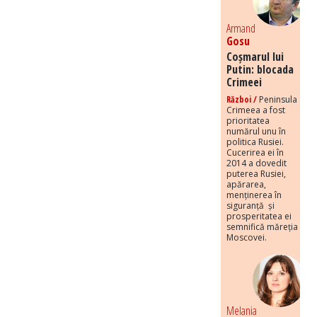
Armand
Gosu
Coșmarul lui
Putin: blocada
Crimeei
Război /
Peninsula
Crimeea a fost
prioritatea
numărul unu în
politica Rusiei.
Cucerirea ei în
2014 a dovedit
puterea Rusiei,
apărarea,
menținerea în
siguranță și
prosperitatea ei
semnifică măreția
Moscovei.
Melania