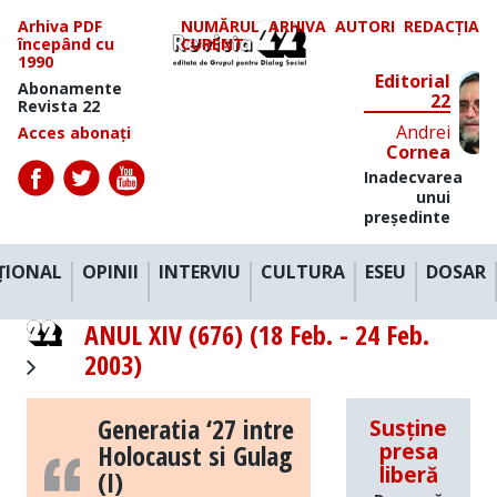
Arhiva PDF
NUMĂRUL
ARHIVA
AUTORI
REDACȚIA
începând cu
CURENT
1990
Editorial
Abonamente
22
Revista 22
Andrei
Acces abonați
Cornea
Inadecvarea
unui
președinte
ȚIONAL
OPINII
INTERVIU
CULTURA
ESEU
DOSAR
ANUL XIV (676) (18 Feb. - 24 Feb.
2003)
Generatia ‘27 intre
Susține
Holocaust si Gulag
presa
liberă
(I)