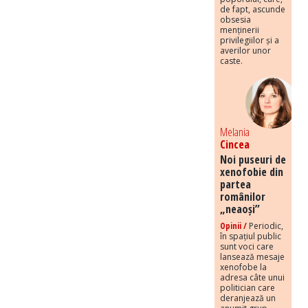
de fapt, ascunde
obsesia
menținerii
privilegiilor și a
averilor unor
caste.
Melania
Cincea
Noi puseuri de
xenofobie din
partea
românilor
„neaoși”
Opinii /
Periodic,
în spațiul public
sunt voci care
lansează mesaje
xenofobe la
adresa câte unui
politician care
deranjează un