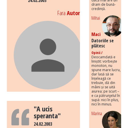
24.02.2003
dacă mai are un
dram de bună-
credință.
Fara
Autor
Mihai
Maci
Datoriile se
plătesc
Opinii /
Deocamdată e
liniștit: vorbește
monoton, nu
spune mare lucru,
dar lasă să se
înțeleagă ce
trebuie, dă din
mâini și se uită
aiurea; pe scurt –
e ca pătrunjelul în
supă: nici în plus,
nici în minus.
"A ucis
Marina
speranta"
24.02.2003