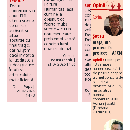
Teatru /
Opinii
Editura
Carte /
Teatrul
Humanitas, așa
„România sub
contemporan
cum ne-a
comunism.
abundă în
Corina
obișnuit de
Paradox și
ultima vreme
foarte multă
degenerare”,
de un râs
vreme – cu un
volumul lui
scrâșnit și
nou eseu care
Dennis
situații
Șuteu
problematizează
Deletant, este
absurde cu
Viața, din
condiția lumii
cea mai
final tragic,
proiect în
noastre de azi.
completă
dar nu știm
proiect – AFCN
analiză de
dacă invitația
Cristian
specialitate din
la luciditate și
Opinii /
Citind pe
Patrasconiu
|
ultimii ani
FB variate și
21.07.2026 14:06
judecăți etice
numeroase luări
despre regimul
în afara
de poziție despre
totalitar din
artisticului e
ultimul concurs de
România.
mai eficientă.
selecție a
proiectelor AFCN,
Codrut
Doina
Papp
|
mi-au atras
Constantinescu
|
21.07.2026
atenția
21.07.2026 14:37
14:43
comentariile lui
Adrian Șoaită
(Fundația
Kulturhaus).