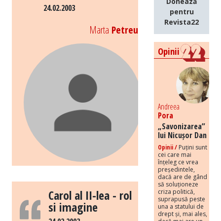
Donează
24.02.2003
pentru
Revista22
Marta
Petreu
Opinii
Andreea
Pora
„Savonizarea”
lui Nicușor Dan
Opinii /
Puțini sunt
cei care mai
înțeleg ce vrea
președintele,
dacă are de gând
să soluționeze
Carol al II-lea - rol
criza politică,
suprapusă peste
si imagine
una a statului de
drept și, mai ales,