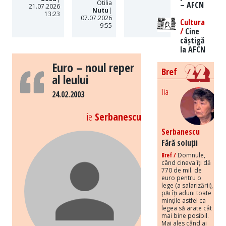
Otilia
– AFCN
21.07.2026
Nutu
|
13:23
07.07.2026
Cultura
9:55
/
Cine
câștigă
la AFCN
Euro – noul reper
Bref
al leului
Tia
24.02.2003
Ilie
Serbanescu
Serbanescu
Fără soluții
Bref /
Domnule,
când cineva îți dă
770 de mil. de
euro pentru o
lege (a salarizării),
păi îți aduni toate
mințile astfel ca
legea să arate cât
mai bine posibil.
Mai ales când ai