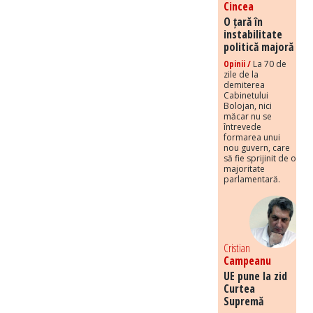
Cincea
O țară în
instabilitate
politică majoră
Opinii /
La 70 de
zile de la
demiterea
Cabinetului
Bolojan, nici
măcar nu se
întrevede
formarea unui
nou guvern, care
să fie sprijinit de o
majoritate
parlamentară.
Cristian
Campeanu
UE pune la zid
Curtea
Supremă