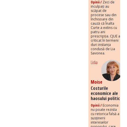
Opinii /
Zeci de
inculpați au
scăpat de
procese sau din
închisoare din
cauză că Înalta
Curte a extins cu
patru ani
prescripția. CJUE a
criticat în termeni
duri instanța
condusă de Lia
Savonea.
Lidia
Moise
Costurile
economice ale
haosului politic
Opinii /
Economia
nu poate rezista
cu retorica falsă a
susținerii
intereselor
poporului, care,