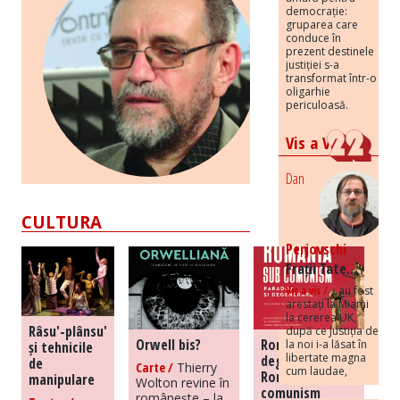
democrație:
gruparea care
conduce în
prezent destinele
justiției s-a
transformat într-o
oligarhie
periculoasă.
Vis a Vis
Dan
CULTURA
Perjovschi
Frații Tate...
Vis a vis /
...au fost
arestați la Miami
la cererea UK,
Râsu'-plânsu'
după ce Justiția de
Orwell bis?
România
la noi i-a lăsat în
și tehnicile
libertate magna
degenerată –
de
Carte /
Thierry
cum laudae,
România în
manipulare
Wolton revine în
comunism
românește – la