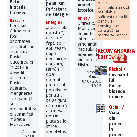
Putin:
populism
pentru a
modele
blocada
destabiliza un stat
în factura
istorice
Crimeei
mai slab și
de energie
suficient de abilă
Unire /
Război /
pentru a-i
Energie /
Unirea cu
Peninsula
convinge pe
„Resursele
Moldova
ceilalți că nu
Crimeea a
noastre”,
depinde de
merită să-l apere.
fost
care, de
intensitatea
prioritatea
fapt, se
amenințării
numărul unu
epuizează
haosului și
RECOMANDAREA
în politica
după
anarhiei de
EDITORILOR
Rusiei.
decenii de
dincolo de
Cucerirea ei
consum,
Nistru.
în 2014 a
Război /
rămân
Armand
dovedit
Coșmarul
doar
Gosu
|
puterea
eternul
lui
07.07.2026
Rusiei,
pretext al
Putin:
10:16
apărarea,
populiștilor
blocada
menținerea
pentru a
Crimeei
în siguranță
se asigura
și
că nu intră
Opinii /
prosperitatea
altcineva
Viața,
ei semnifică
nou în
din
măreția
piață să le
proiect
Moscovei.
strice
în
socotelile.
Armand
proiect
Gosu
|