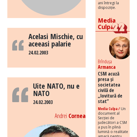
ani întregi la
dispoziție.
Media
Culpa
Acelasi Mischie, cu
aceeasi palarie
24.02.2003
Brîndușa
Armanca
CSM acuză
presa și
Uite NATO, nu e
societatea
civilă de
NATO
„lovitură de
stat”
24.02.2003
Media Culpa /
Un
document al
Andrei
Cornea
Secției de
judecători a CSM
a pus în plină
lumină o realitate
amară pentru