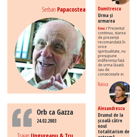
Serban
Papacostea
Dumitrescu
Urma și
urmarea
Eseu /
Prezentul
continuu, starea
de prezență
recomandată în
orice
spiritualitate, nu
presupune
indiferența față
de urma lăsată
sau de
consecințele ei.
Raluca
Alexandrescu
Orb ca Gazza
Drumul de la
școală către
24.02.2003
noul
totalitarism de
Traian
Ungureanu & Tru
extremă