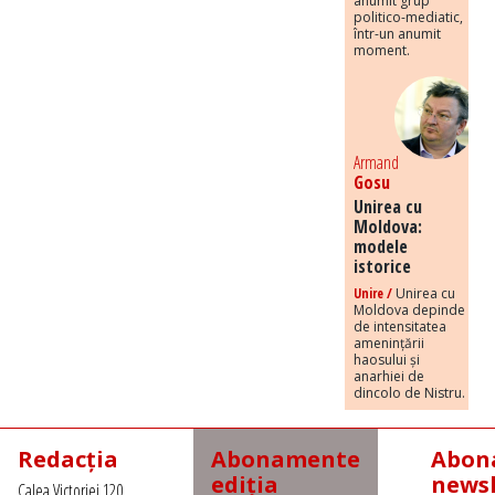
anumit grup
politico-mediatic,
într-un anumit
moment.
Armand
Gosu
Unirea cu
Moldova:
modele
istorice
Unire /
Unirea cu
Moldova depinde
de intensitatea
amenințării
haosului și
anarhiei de
dincolo de Nistru.
Redacția
Abonamente
Abona
ediția
newsl
Calea Victoriei 120,