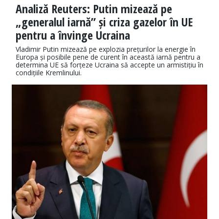
Analiză Reuters: Putin mizează pe
„generalul iarnă” și criza gazelor în UE
pentru a învinge Ucraina
Vladimir Putin mizează pe explozia prețurilor la energie în
Europa și posibile pene de curent în această iarnă pentru a
determina UE să forțeze Ucraina să accepte un armistițiu în
condițiile Kremlinului.