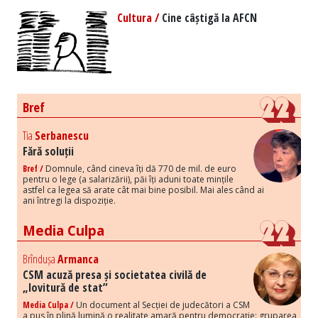
Cultura /
Cine câștigă la AFCN
Bref
Tia
Serbanescu
Fără soluții
Bref /
Domnule, când cineva îți dă 770 de mil. de euro
pentru o lege (a salarizării), păi îți aduni toate mințile
astfel ca legea să arate cât mai bine posibil. Mai ales când ai
ani întregi la dispoziție.
Media Culpa
Brîndușa
Armanca
CSM acuză presa și societatea civilă de
„lovitură de stat”
Media Culpa /
Un document al Secției de judecători a CSM
a pus în plină lumină o realitate amară pentru democrație: gruparea