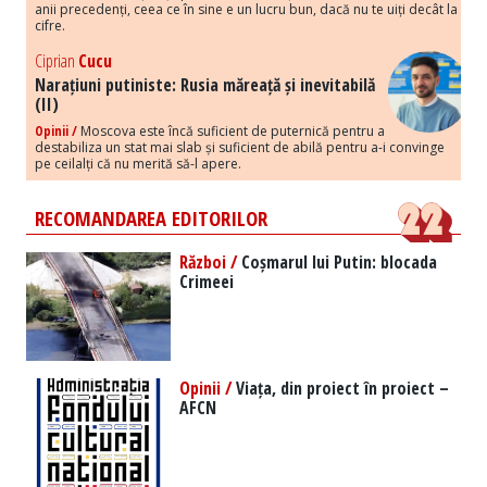
anii precedenți, ceea ce în sine e un lucru bun, dacă nu te uiți decât la
cifre.
Ciprian
Cucu
Narațiuni putiniste: Rusia măreață și inevitabilă
(II)
Opinii /
Moscova este încă suficient de puternică pentru a
destabiliza un stat mai slab și suficient de abilă pentru a-i convinge
pe ceilalți că nu merită să-l apere.
RECOMANDAREA EDITORILOR
Război /
Coșmarul lui Putin: blocada
Crimeei
Opinii /
Viața, din proiect în proiect –
AFCN