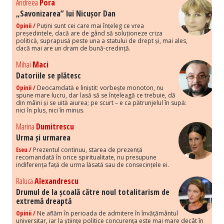
Andreea
Pora
„Savonizarea” lui Nicușor Dan
Opinii /
Puțini sunt cei care mai înțeleg ce vrea
președintele, dacă are de gând să soluționeze criza
politică, suprapusă peste una a statului de drept și, mai ales,
dacă mai are un dram de bună-credință.
Mihai
Maci
Datoriile se plătesc
Opinii /
Deocamdată e liniștit: vorbește monoton, nu
spune mare lucru, dar lasă să se înțeleagă ce trebuie, dă
din mâini și se uită aiurea; pe scurt – e ca pătrunjelul în supă:
nici în plus, nici în minus.
Marina
Dumitrescu
Urma și urmarea
Eseu /
Prezentul continuu, starea de prezență
recomandată în orice spiritualitate, nu presupune
indiferența față de urma lăsată sau de consecințele ei.
Raluca
Alexandrescu
Drumul de la școală către noul totalitarism de
extremă dreaptă
Opinii /
Ne aflăm în perioada de admitere în învățământul
universitar, iar la științe politice concurența este mai mare decât în