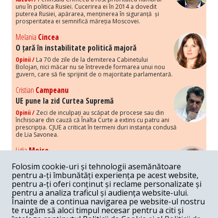
unu în politica Rusiei. Cucerirea ei în 2014 a dovedit
puterea Rusiei, apărarea, menținerea în siguranță și
prosperitatea ei semnifică măreția Moscovei.
Melania
Cincea
O țară în instabilitate politică majoră
Opinii /
La 70 de zile de la demiterea Cabinetului
Bolojan, nici măcar nu se întrevede formarea unui nou
guvern, care să fie sprijinit de o majoritate parlamentară.
Cristian
Campeanu
UE pune la zid Curtea Supremă
Opinii /
Zeci de inculpați au scăpat de procese sau din
închisoare din cauză că Înalta Curte a extins cu patru ani
prescripția. CJUE a criticat în termeni duri instanța condusă
de Lia Savonea.
Lidia
Moise
Costurile economice ale haosului politic
Folosim cookie-uri și tehnologii asemănătoare
Opinii /
Economia nu poate rezista cu retorica falsă a
pentru a-ți îmbunătăți experiența pe acest website,
susținerii intereselor poporului, care, de fapt, ascunde
pentru a-ți oferi conținut și reclame personalizate și
obsesia menținerii privilegiilor și a averilor unor caste.
pentru a analiza traficul și audiența website-ului.
Înainte de a continua navigarea pe website-ul nostru
Melania
Cincea
te rugăm să aloci timpul necesar pentru a citi și
Noi puseuri de xenofobie din partea românilor