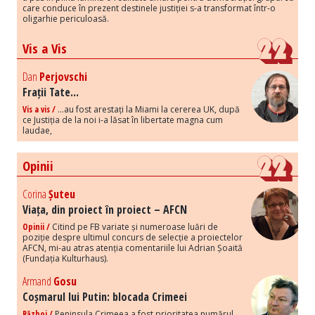
care conduce în prezent destinele justiției s-a transformat într-o
oligarhie periculoasă.
Vis a Vis
Dan
Perjovschi
Frații Tate...
Vis a vis /
...au fost arestați la Miami la cererea UK, după
ce Justiția de la noi i-a lăsat în libertate magna cum
laudae,
Opinii
Corina
Șuteu
Viața, din proiect în proiect – AFCN
Opinii /
Citind pe FB variate și numeroase luări de
poziție despre ultimul concurs de selecție a proiectelor
AFCN, mi-au atras atenția comentariile lui Adrian Șoaită
(Fundația Kulturhaus).
Armand
Gosu
Coșmarul lui Putin: blocada Crimeei
Război /
Peninsula Crimeea a fost prioritatea numărul