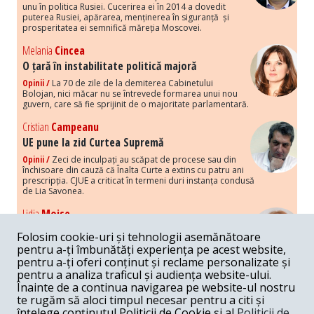
unu în politica Rusiei. Cucerirea ei în 2014 a dovedit
puterea Rusiei, apărarea, menținerea în siguranță și
prosperitatea ei semnifică măreția Moscovei.
Melania
Cincea
O țară în instabilitate politică majoră
Opinii /
La 70 de zile de la demiterea Cabinetului
Bolojan, nici măcar nu se întrevede formarea unui nou
guvern, care să fie sprijinit de o majoritate parlamentară.
Cristian
Campeanu
UE pune la zid Curtea Supremă
Opinii /
Zeci de inculpați au scăpat de procese sau din
închisoare din cauză că Înalta Curte a extins cu patru ani
prescripția. CJUE a criticat în termeni duri instanța condusă
de Lia Savonea.
Lidia
Moise
Costurile economice ale haosului politic
Folosim cookie-uri și tehnologii asemănătoare
Opinii /
Economia nu poate rezista cu retorica falsă a
pentru a-ți îmbunătăți experiența pe acest website,
susținerii intereselor poporului, care, de fapt, ascunde
pentru a-ți oferi conținut și reclame personalizate și
obsesia menținerii privilegiilor și a averilor unor caste.
pentru a analiza traficul și audiența website-ului.
Înainte de a continua navigarea pe website-ul nostru
Melania
Cincea
te rugăm să aloci timpul necesar pentru a citi și
Noi puseuri de xenofobie din partea românilor
înțelege conținutul Politicii de Cookie și al
Politicii de