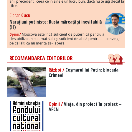
anii precedenți, ceea ce în sine e un lucru bun, dacă nu te uiți decât la
cifre.
Ciprian
Cucu
Narațiuni putiniste: Rusia măreață și inevitabilă
(II)
Opinii /
Moscova este încă suficient de puternică pentru a
destabiliza un stat mai slab și suficient de abilă pentru a-i convinge
pe ceilalți că nu merită să-l apere.
RECOMANDAREA EDITORILOR
Război /
Coșmarul lui Putin: blocada
Crimeei
Opinii /
Viața, din proiect în proiect –
AFCN