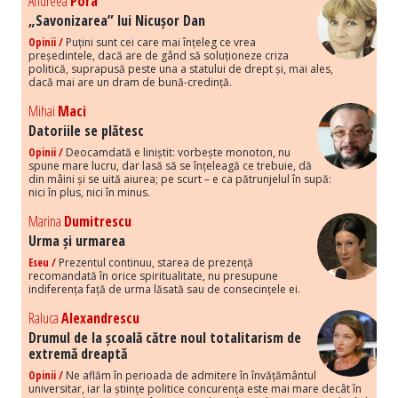
Andreea
Pora
„Savonizarea” lui Nicușor Dan
Opinii /
Puțini sunt cei care mai înțeleg ce vrea
președintele, dacă are de gând să soluționeze criza
politică, suprapusă peste una a statului de drept și, mai ales,
dacă mai are un dram de bună-credință.
Mihai
Maci
Datoriile se plătesc
Opinii /
Deocamdată e liniștit: vorbește monoton, nu
spune mare lucru, dar lasă să se înțeleagă ce trebuie, dă
din mâini și se uită aiurea; pe scurt – e ca pătrunjelul în supă:
nici în plus, nici în minus.
Marina
Dumitrescu
Urma și urmarea
Eseu /
Prezentul continuu, starea de prezență
recomandată în orice spiritualitate, nu presupune
indiferența față de urma lăsată sau de consecințele ei.
Raluca
Alexandrescu
Drumul de la școală către noul totalitarism de
extremă dreaptă
Opinii /
Ne aflăm în perioada de admitere în învățământul
universitar, iar la științe politice concurența este mai mare decât în