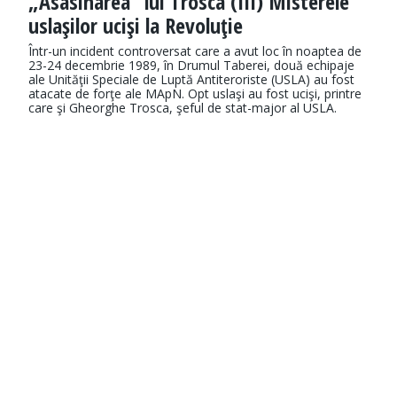
„Asasinarea“ lui Trosca (III) Misterele
uslaşilor ucişi la Revoluţie
Într-un incident controversat care a avut loc în noaptea de
23-24 decembrie 1989, în Drumul Taberei, două echipaje
ale Unităţii Speciale de Luptă Antiteroriste (USLA) au fost
atacate de forţe ale MApN. Opt uslaşi au fost ucişi, printre
care şi Gheorghe Trosca, şeful de stat-major al USLA.