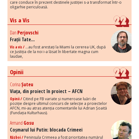
care conduce în prezent destinele justiției s-a transformat într-o
oligarhie periculoasă.
Vis a Vis
Dan
Perjovschi
Frații Tate...
Vis a vis /
...au fost arestați la Miami la cererea UK, după
ce Justiția de la noi i-a lăsat în libertate magna cum
laudae,
Opinii
Corina
Șuteu
Viața, din proiect în proiect – AFCN
Opinii /
Citind pe FB variate și numeroase luări de
poziție despre ultimul concurs de selecție a proiectelor
AFCN, mi-au atras atenția comentariile lui Adrian Șoaită
(Fundația Kulturhaus).
Armand
Gosu
Coșmarul lui Putin: blocada Crimeei
Război /
Peninsula Crimeea a fost prioritatea numărul