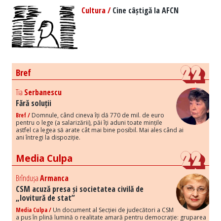
Cultura /
Cine câștigă la AFCN
Bref
Tia
Serbanescu
Fără soluții
Bref /
Domnule, când cineva îți dă 770 de mil. de euro
pentru o lege (a salarizării), păi îți aduni toate mințile
astfel ca legea să arate cât mai bine posibil. Mai ales când ai
ani întregi la dispoziție.
Media Culpa
Brîndușa
Armanca
CSM acuză presa și societatea civilă de
„lovitură de stat”
Media Culpa /
Un document al Secției de judecători a CSM
a pus în plină lumină o realitate amară pentru democrație: gruparea