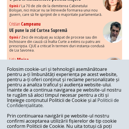
Opinii /
La 70 de zile de la demiterea Cabinetului
Bolojan, nici măcar nu se întrevede formarea unui nou
guvern, care să fie sprijinit de o majoritate parlamentară.
Cristian
Campeanu
UE pune la zid Curtea Supremă
Opinii /
Zeci de inculpați au scăpat de procese sau din
închisoare din cauză că Înalta Curte a extins cu patru ani
prescripția. CJUE a criticat în termeni duri instanța condusă
de Lia Savonea.
Lidia
Moise
Costurile economice ale haosului politic
Folosim cookie-uri și tehnologii asemănătoare
Opinii /
Economia nu poate rezista cu retorica falsă a
pentru a-ți îmbunătăți experiența pe acest website,
susținerii intereselor poporului, care, de fapt, ascunde
pentru a-ți oferi conținut și reclame personalizate și
obsesia menținerii privilegiilor și a averilor unor caste.
pentru a analiza traficul și audiența website-ului.
Înainte de a continua navigarea pe website-ul nostru
Melania
Cincea
te rugăm să aloci timpul necesar pentru a citi și
Noi puseuri de xenofobie din partea românilor
înțelege conținutul Politicii de Cookie și al
Politicii de
„neaoși”
Confidențialitate
.
Opinii /
Periodic, în spațiul public sunt voci care lansează
mesaje xenofobe la adresa câte unui politician care deranjează un
Prin continuarea navigării pe website-ul nostru
anumit grup politico-mediatic, într-un anumit moment.
confirmi acceptarea utilizării fișierelor de tip cookie
conform Politicii de Cookie. Nu uita totuși că poți
Armand
Gosu