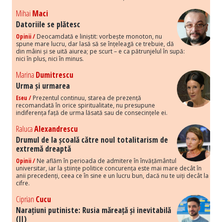
Mihai
Maci
Datoriile se plătesc
Opinii /
Deocamdată e liniștit: vorbește monoton, nu
spune mare lucru, dar lasă să se înțeleagă ce trebuie, dă
din mâini și se uită aiurea; pe scurt – e ca pătrunjelul în supă:
nici în plus, nici în minus.
Marina
Dumitrescu
Urma și urmarea
Eseu /
Prezentul continuu, starea de prezență
recomandată în orice spiritualitate, nu presupune
indiferența față de urma lăsată sau de consecințele ei.
Raluca
Alexandrescu
Drumul de la școală către noul totalitarism de
extremă dreaptă
Opinii /
Ne aflăm în perioada de admitere în învățământul
universitar, iar la științe politice concurența este mai mare decât în
anii precedenți, ceea ce în sine e un lucru bun, dacă nu te uiți decât la
cifre.
Ciprian
Cucu
Narațiuni putiniste: Rusia măreață și inevitabilă
(II)