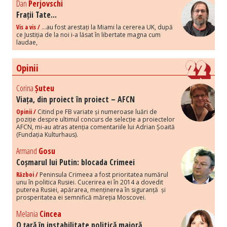
Dan
Perjovschi
Frații Tate...
Vis a vis /
...au fost arestați la Miami la cererea UK, după
ce Justiția de la noi i-a lăsat în libertate magna cum
laudae,
Opinii
Corina
Șuteu
Viața, din proiect în proiect – AFCN
Opinii /
Citind pe FB variate și numeroase luări de
poziție despre ultimul concurs de selecție a proiectelor
AFCN, mi-au atras atenția comentariile lui Adrian Șoaită
(Fundația Kulturhaus).
Armand
Gosu
Coșmarul lui Putin: blocada Crimeei
Război /
Peninsula Crimeea a fost prioritatea numărul
unu în politica Rusiei. Cucerirea ei în 2014 a dovedit
puterea Rusiei, apărarea, menținerea în siguranță și
prosperitatea ei semnifică măreția Moscovei.
Melania
Cincea
O țară în instabilitate politică majoră