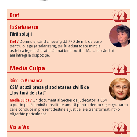
Bref
Tia
Serbanescu
Fără soluții
Bref /
Domnule, când cineva îți dă 770 de mil. de euro
pentru o lege (a salarizării), păi îți aduni toate mințile
astfel ca legea să arate cât mai bine posibil. Mai ales când ai
ani întregi la dispoziție.
Media Culpa
Brîndușa
Armanca
CSM acuză presa și societatea civilă de
„lovitură de stat”
Media Culpa /
Un document al Secției de judecători a CSM
a pus în plină lumină o realitate amară pentru democrație: gruparea
care conduce în prezent destinele justiției s-a transformat într-o
oligarhie periculoasă.
Vis a Vis