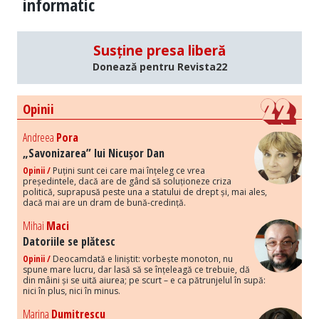
informatic
Susține presa liberă
Donează pentru Revista22
Opinii
Andreea
Pora
„Savonizarea” lui Nicușor Dan
Opinii /
Puțini sunt cei care mai înțeleg ce vrea
președintele, dacă are de gând să soluționeze criza
politică, suprapusă peste una a statului de drept și, mai ales,
dacă mai are un dram de bună-credință.
Mihai
Maci
Datoriile se plătesc
Opinii /
Deocamdată e liniștit: vorbește monoton, nu
spune mare lucru, dar lasă să se înțeleagă ce trebuie, dă
din mâini și se uită aiurea; pe scurt – e ca pătrunjelul în supă:
nici în plus, nici în minus.
Marina
Dumitrescu