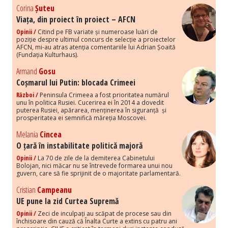
Corina
Șuteu
Viața, din proiect în proiect – AFCN
Opinii /
Citind pe FB variate și numeroase luări de
poziție despre ultimul concurs de selecție a proiectelor
AFCN, mi-au atras atenția comentariile lui Adrian Șoaită
(Fundația Kulturhaus).
Armand
Gosu
Coșmarul lui Putin: blocada Crimeei
Război /
Peninsula Crimeea a fost prioritatea numărul
unu în politica Rusiei. Cucerirea ei în 2014 a dovedit
puterea Rusiei, apărarea, menținerea în siguranță și
prosperitatea ei semnifică măreția Moscovei.
Melania
Cincea
O țară în instabilitate politică majoră
Opinii /
La 70 de zile de la demiterea Cabinetului
Bolojan, nici măcar nu se întrevede formarea unui nou
guvern, care să fie sprijinit de o majoritate parlamentară.
Cristian
Campeanu
UE pune la zid Curtea Supremă
Opinii /
Zeci de inculpați au scăpat de procese sau din
închisoare din cauză că Înalta Curte a extins cu patru ani