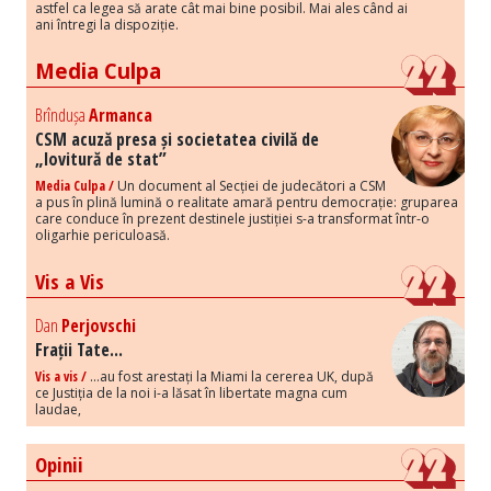
astfel ca legea să arate cât mai bine posibil. Mai ales când ai
ani întregi la dispoziție.
Media Culpa
Brîndușa
Armanca
CSM acuză presa și societatea civilă de
„lovitură de stat”
Media Culpa /
Un document al Secției de judecători a CSM
a pus în plină lumină o realitate amară pentru democrație: gruparea
care conduce în prezent destinele justiției s-a transformat într-o
oligarhie periculoasă.
Vis a Vis
Dan
Perjovschi
Frații Tate...
Vis a vis /
...au fost arestați la Miami la cererea UK, după
ce Justiția de la noi i-a lăsat în libertate magna cum
laudae,
Opinii