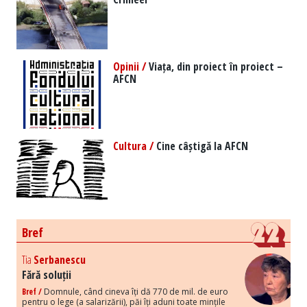
Opinii /
Viața, din proiect în proiect –
AFCN
Cultura /
Cine câștigă la AFCN
Bref
Tia
Serbanescu
Fără soluții
Bref /
Domnule, când cineva îți dă 770 de mil. de euro
pentru o lege (a salarizării), păi îți aduni toate mințile