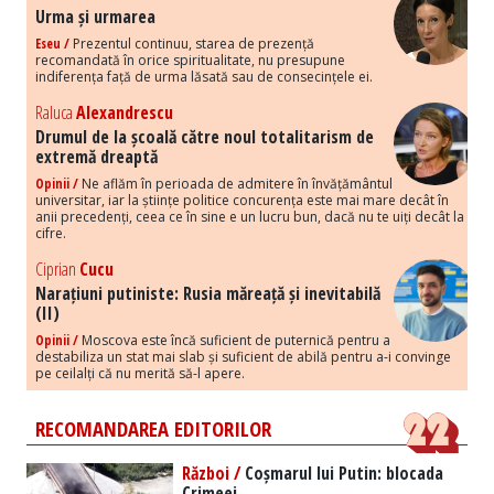
Urma și urmarea
Eseu /
Prezentul continuu, starea de prezență
recomandată în orice spiritualitate, nu presupune
indiferența față de urma lăsată sau de consecințele ei.
Raluca
Alexandrescu
Drumul de la școală către noul totalitarism de
extremă dreaptă
Opinii /
Ne aflăm în perioada de admitere în învățământul
universitar, iar la științe politice concurența este mai mare decât în
anii precedenți, ceea ce în sine e un lucru bun, dacă nu te uiți decât la
cifre.
Ciprian
Cucu
Narațiuni putiniste: Rusia măreață și inevitabilă
(II)
Opinii /
Moscova este încă suficient de puternică pentru a
destabiliza un stat mai slab și suficient de abilă pentru a-i convinge
pe ceilalți că nu merită să-l apere.
RECOMANDAREA EDITORILOR
Război /
Coșmarul lui Putin: blocada
Crimeei