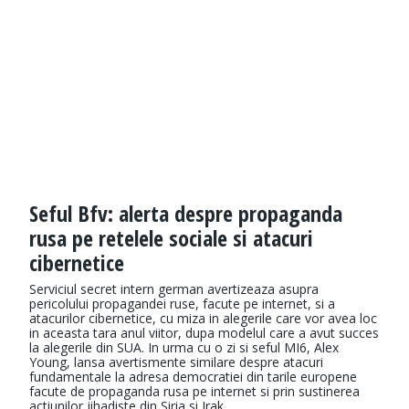
Seful Bfv: alerta despre propaganda
rusa pe retelele sociale si atacuri
cibernetice
Serviciul secret intern german avertizeaza asupra
pericolului propagandei ruse, facute pe internet, si a
atacurilor cibernetice, cu miza in alegerile care vor avea loc
in aceasta tara anul viitor, dupa modelul care a avut succes
la alegerile din SUA. In urma cu o zi si seful MI6, Alex
Young, lansa avertismente similare despre atacuri
fundamentale la adresa democratiei din tarile europene
facute de propaganda rusa pe internet si prin sustinerea
actiunilor jihadiste din Siria si Irak.