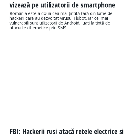
vizează pe utilizatorii de smartphone
România este a doua cea mai țintită țară din lume de
hackerii care au dezvoltat virusul Flubot, iar cei mai
vulnerabili sunt utlizatorii de Android, luați la țintă de
atacurile cibernetice prin SMS.
FBI: Hackerii ruși atacă rețele electrice și