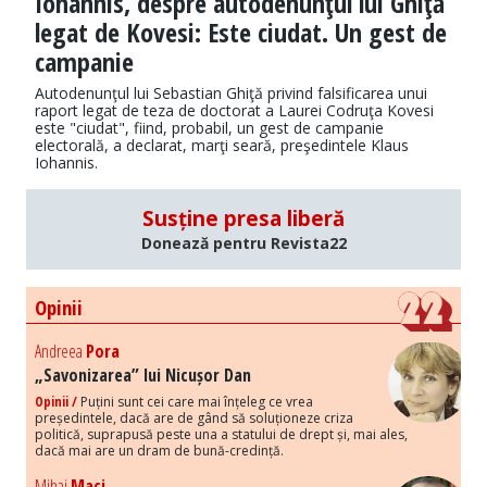
Iohannis, despre autodenunţul lui Ghiţă
legat de Kovesi: Este ciudat. Un gest de
campanie
Autodenunţul lui Sebastian Ghiţă privind falsificarea unui
raport legat de teza de doctorat a Laurei Codruţa Kovesi
este "ciudat", fiind, probabil, un gest de campanie
electorală, a declarat, marţi seară, preşedintele Klaus
Iohannis.
Susține presa liberă
Donează pentru Revista22
Opinii
Andreea
Pora
„Savonizarea” lui Nicușor Dan
Opinii /
Puțini sunt cei care mai înțeleg ce vrea
președintele, dacă are de gând să soluționeze criza
politică, suprapusă peste una a statului de drept și, mai ales,
dacă mai are un dram de bună-credință.
Mihai
Maci