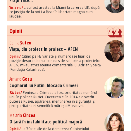
Frații Tate...
Vis a vis /
...au fost arestați la Miami la cererea UK, după
ce Justiția de la noi i-a lăsat în libertate magna cum
laudae,
Opinii
Corina
Șuteu
Viața, din proiect în proiect – AFCN
Opinii /
Citind pe FB variate și numeroase luări de
poziție despre ultimul concurs de selecție a proiectelor
AFCN, mi-au atras atenția comentariile lui Adrian Șoaită
(Fundația Kulturhaus).
Armand
Gosu
Coșmarul lui Putin: blocada Crimeei
Război /
Peninsula Crimeea a fost prioritatea numărul
unu în politica Rusiei. Cucerirea ei în 2014 a dovedit
puterea Rusiei, apărarea, menținerea în siguranță și
prosperitatea ei semnifică măreția Moscovei.
Melania
Cincea
O țară în instabilitate politică majoră
Opinii /
La 70 de zile de la demiterea Cabinetului