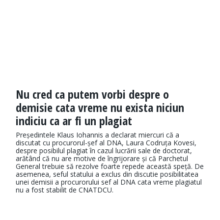
Nu cred ca putem vorbi despre o
demisie cata vreme nu exista niciun
indiciu ca ar fi un plagiat
Președintele Klaus Iohannis a declarat miercuri că a
discutat cu procurorul-șef al DNA, Laura Codruța Kovesi,
despre posibilul plagiat în cazul lucrării sale de doctorat,
arătând că nu are motive de îngrijorare și că Parchetul
General trebuie să rezolve foarte repede această speță. De
asemenea, seful statului a exclus din discutie posibilitatea
unei demisii a procurorului sef al DNA cata vreme plagiatul
nu a fost stabilit de CNATDCU.