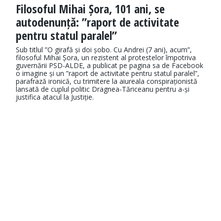
Filosoful Mihai Șora, 101 ani, se
autodenunță: ”raport de activitate
pentru statul paralel”
Sub titlul ”O girafă și doi șobo. Cu Andrei (7 ani), acum”,
filosoful Mihai Șora, un rezistent al protestelor împotriva
guvernării PSD-ALDE, a publicat pe pagina sa de Facebook
o imagine și un ”raport de activitate pentru statul paralel”,
parafrază ironică, cu trimitere la aiureala conspiraționistă
lansată de cuplul politic Dragnea-Tăriceanu pentru a-și
justifica atacul la Justiție.