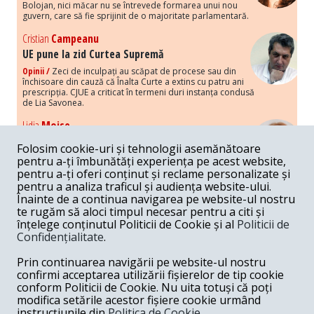
Bolojan, nici măcar nu se întrevede formarea unui nou
guvern, care să fie sprijinit de o majoritate parlamentară.
Cristian
Campeanu
UE pune la zid Curtea Supremă
Opinii /
Zeci de inculpați au scăpat de procese sau din
închisoare din cauză că Înalta Curte a extins cu patru ani
prescripția. CJUE a criticat în termeni duri instanța condusă
de Lia Savonea.
Lidia
Moise
Costurile economice ale haosului politic
Folosim cookie-uri și tehnologii asemănătoare
Opinii /
Economia nu poate rezista cu retorica falsă a
pentru a-ți îmbunătăți experiența pe acest website,
susținerii intereselor poporului, care, de fapt, ascunde
pentru a-ți oferi conținut și reclame personalizate și
obsesia menținerii privilegiilor și a averilor unor caste.
pentru a analiza traficul și audiența website-ului.
Înainte de a continua navigarea pe website-ul nostru
Melania
Cincea
te rugăm să aloci timpul necesar pentru a citi și
Noi puseuri de xenofobie din partea românilor
înțelege conținutul Politicii de Cookie și al
Politicii de
„neaoși”
Confidențialitate
.
Opinii /
Periodic, în spațiul public sunt voci care lansează
mesaje xenofobe la adresa câte unui politician care deranjează un
Prin continuarea navigării pe website-ul nostru
anumit grup politico-mediatic, într-un anumit moment.
confirmi acceptarea utilizării fișierelor de tip cookie
conform Politicii de Cookie. Nu uita totuși că poți
Armand
Gosu
modifica setările acestor fișiere cookie urmând
Unirea cu Moldova: modele istorice
instrucțiunile din
Politica de Cookie.