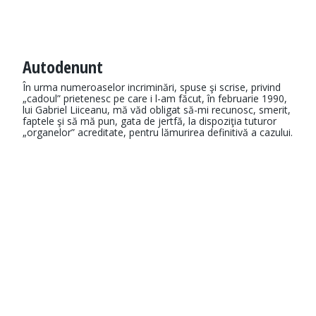
Autodenunt
În urma numeroaselor incriminări, spuse şi scrise, privind
„cadoul” prietenesc pe care i l-am făcut, în februarie 1990,
lui Gabriel Liiceanu, mă văd obligat să-mi recunosc, smerit,
faptele şi să mă pun, gata de jertfă, la dispoziţia tuturor
„organelor” acreditate, pentru lămurirea definitivă a cazului.