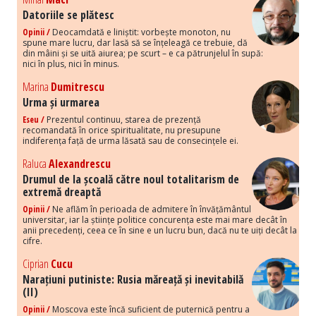
Datoriile se plătesc
Opinii /
Deocamdată e liniștit: vorbește monoton, nu
spune mare lucru, dar lasă să se înțeleagă ce trebuie, dă
din mâini și se uită aiurea; pe scurt – e ca pătrunjelul în supă:
nici în plus, nici în minus.
Marina
Dumitrescu
Urma și urmarea
Eseu /
Prezentul continuu, starea de prezență
recomandată în orice spiritualitate, nu presupune
indiferența față de urma lăsată sau de consecințele ei.
Raluca
Alexandrescu
Drumul de la școală către noul totalitarism de
extremă dreaptă
Opinii /
Ne aflăm în perioada de admitere în învățământul
universitar, iar la științe politice concurența este mai mare decât în
anii precedenți, ceea ce în sine e un lucru bun, dacă nu te uiți decât la
cifre.
Ciprian
Cucu
Narațiuni putiniste: Rusia măreață și inevitabilă
(II)
Opinii /
Moscova este încă suficient de puternică pentru a