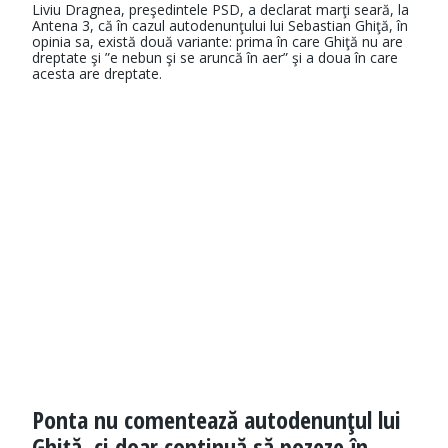
Liviu Dragnea, preşedintele PSD, a declarat marţi seară, la
Antena 3, că în cazul autodenunţului lui Sebastian Ghiţă, în
opinia sa, există două variante: prima în care Ghiţă nu are
dreptate şi ”e nebun şi se aruncă în aer” şi a doua în care
acesta are dreptate.
Ponta nu comentează autodenunţul lui
Ghiţă, ci doar continuă să pozeze în