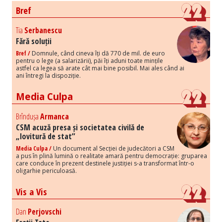
Bref
Tia
Serbanescu
Fără soluții
Bref /
Domnule, când cineva îți dă 770 de mil. de euro
pentru o lege (a salarizării), păi îți aduni toate mințile
astfel ca legea să arate cât mai bine posibil. Mai ales când ai
ani întregi la dispoziție.
Media Culpa
Brîndușa
Armanca
CSM acuză presa și societatea civilă de
„lovitură de stat”
Media Culpa /
Un document al Secției de judecători a CSM
a pus în plină lumină o realitate amară pentru democrație: gruparea
care conduce în prezent destinele justiției s-a transformat într-o
oligarhie periculoasă.
Vis a Vis
Dan
Perjovschi