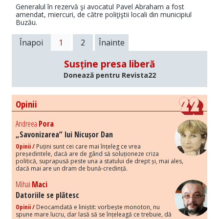
Generalul în rezervă şi avocatul Pavel Abraham a fost
amendat, miercuri, de către poliţiştii locali din municipiul
Buzău.
Înapoi
1
2
Înainte
Susține presa liberă
Donează pentru Revista22
Opinii
Andreea
Pora
„Savonizarea” lui Nicușor Dan
Opinii /
Puțini sunt cei care mai înțeleg ce vrea
președintele, dacă are de gând să soluționeze criza
politică, suprapusă peste una a statului de drept și, mai ales,
dacă mai are un dram de bună-credință.
Mihai
Maci
Datoriile se plătesc
Opinii /
Deocamdată e liniștit: vorbește monoton, nu
spune mare lucru, dar lasă să se înțeleagă ce trebuie, dă