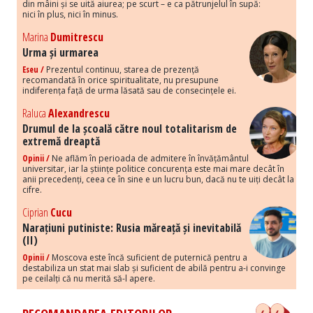
din mâini și se uită aiurea; pe scurt – e ca pătrunjelul în supă:
nici în plus, nici în minus.
Marina
Dumitrescu
Urma și urmarea
Eseu /
Prezentul continuu, starea de prezență
recomandată în orice spiritualitate, nu presupune
indiferența față de urma lăsată sau de consecințele ei.
Raluca
Alexandrescu
Drumul de la școală către noul totalitarism de
extremă dreaptă
Opinii /
Ne aflăm în perioada de admitere în învățământul
universitar, iar la științe politice concurența este mai mare decât în
anii precedenți, ceea ce în sine e un lucru bun, dacă nu te uiți decât la
cifre.
Ciprian
Cucu
Narațiuni putiniste: Rusia măreață și inevitabilă
(II)
Opinii /
Moscova este încă suficient de puternică pentru a
destabiliza un stat mai slab și suficient de abilă pentru a-i convinge
pe ceilalți că nu merită să-l apere.