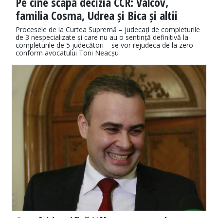
Pe cine scapă decizia CCR: Vâlcov,
familia Cosma, Udrea și Bica și altii
Procesele de la Curtea Supremă – judecați de completurile
de 3 nespecializate și care nu au o sentință definitivă la
completurile de 5 judecători – se vor rejudeca de la zero
conform avocatului Toni Neacșu