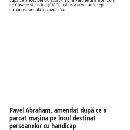
după ce a fost pentru scurt timp la Parchetul Înaltei Curţi
de Casaţie şi Justiţie (PICCJ), că procurorii au început
urmărirea penală în cazul său.
Pavel Abraham, amendat după ce a
parcat maşina pe locul destinat
persoanelor cu handicap