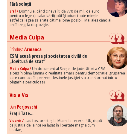
Fără soluții
Bref /
Domnule, când cineva îți dă 770 de mil. de euro
pentru o lege (a salarizării), păi îți aduni toate mințile
astfel ca legea să arate cât mai bine posibil. Mai ales când ai
ani întregi la dispoziție.
Media Culpa
Brîndușa
Armanca
CSM acuză presa și societatea civilă de
„lovitură de stat”
Media Culpa /
Un document al Secției de judecători a CSM
a pus în plină lumină o realitate amară pentru democrație: gruparea
care conduce în prezent destinele justiției s-a transformat într-o
oligarhie periculoasă.
Vis a Vis
Dan
Perjovschi
Frații Tate...
Vis a vis /
...au fost arestați la Miami la cererea UK, după
ce Justiția de la noi i-a lăsat în libertate magna cum
laudae,