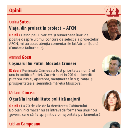
Opinii
Corina
Șuteu
Viața, din proiect în proiect – AFCN
Opinii /
Citind pe FB variate și numeroase luări de
poziție despre ultimul concurs de selecție a proiectelor
AFCN, mi-au atras atenția comentariile lui Adrian Șoaită
(Fundația Kulturhaus).
Armand
Gosu
Coșmarul lui Putin: blocada Crimeei
Război /
Peninsula Crimeea a fost prioritatea numărul
unu în politica Rusiei. Cucerirea ei în 2014 a dovedit
puterea Rusiei, apărarea, menținerea în siguranță și
prosperitatea ei semnifică măreția Moscovei.
Melania
Cincea
O țară în instabilitate politică majoră
Opinii /
La 70 de zile de la demiterea Cabinetului
Bolojan, nici măcar nu se întrevede formarea unui nou
guvern, care să fie sprijinit de o majoritate parlamentară.
Cristian
Campeanu