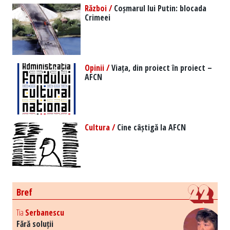
Război /
Coșmarul lui Putin: blocada
Crimeei
Opinii /
Viața, din proiect în proiect –
AFCN
Cultura /
Cine câștigă la AFCN
Bref
Tia
Serbanescu
Fără soluții