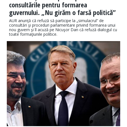
consultările pentru formarea
guvernului. „Nu girăm o farsă politică”
AUR anunţă că refuză să participe la „simulacrul” de
consultări şi proceduri parlamentare privind formarea unui
nou guvern şi îl acuză pe Nicuşor Dan că refuză dialogul cu
toate formaţiunile politice.