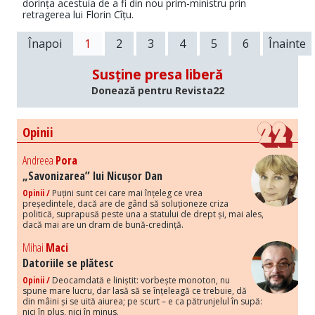
dorința acestuia de a fi din nou prim-ministru prin
retragerea lui Florin Cîțu.
Înapoi
1
2
3
4
5
6
Înainte
Susține presa liberă
Donează pentru Revista22
Opinii
Andreea
Pora
„Savonizarea” lui Nicușor Dan
Opinii /
Puțini sunt cei care mai înțeleg ce vrea
președintele, dacă are de gând să soluționeze criza
politică, suprapusă peste una a statului de drept și, mai ales,
dacă mai are un dram de bună-credință.
Mihai
Maci
Datoriile se plătesc
Opinii /
Deocamdată e liniștit: vorbește monoton, nu
spune mare lucru, dar lasă să se înțeleagă ce trebuie, dă
din mâini și se uită aiurea; pe scurt – e ca pătrunjelul în supă:
nici în plus, nici în minus.