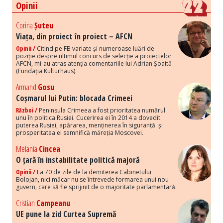
Opinii
Corina
Șuteu
Viața, din proiect în proiect – AFCN
Opinii /
Citind pe FB variate și numeroase luări de
poziție despre ultimul concurs de selecție a proiectelor
AFCN, mi-au atras atenția comentariile lui Adrian Șoaită
(Fundația Kulturhaus).
Armand
Gosu
Coșmarul lui Putin: blocada Crimeei
Război /
Peninsula Crimeea a fost prioritatea numărul
unu în politica Rusiei. Cucerirea ei în 2014 a dovedit
puterea Rusiei, apărarea, menținerea în siguranță și
prosperitatea ei semnifică măreția Moscovei.
Melania
Cincea
O țară în instabilitate politică majoră
Opinii /
La 70 de zile de la demiterea Cabinetului
Bolojan, nici măcar nu se întrevede formarea unui nou
guvern, care să fie sprijinit de o majoritate parlamentară.
Cristian
Campeanu
UE pune la zid Curtea Supremă