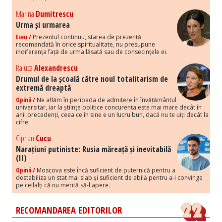
Marina
Dumitrescu
Urma și urmarea
Eseu /
Prezentul continuu, starea de prezență
recomandată în orice spiritualitate, nu presupune
indiferența față de urma lăsată sau de consecințele ei.
Raluca
Alexandrescu
Drumul de la școală către noul totalitarism de
extremă dreaptă
Opinii /
Ne aflăm în perioada de admitere în învățământul
universitar, iar la științe politice concurența este mai mare decât în
anii precedenți, ceea ce în sine e un lucru bun, dacă nu te uiți decât la
cifre.
Ciprian
Cucu
Narațiuni putiniste: Rusia măreață și inevitabilă
(II)
Opinii /
Moscova este încă suficient de puternică pentru a
destabiliza un stat mai slab și suficient de abilă pentru a-i convinge
pe ceilalți că nu merită să-l apere.
RECOMANDAREA EDITORILOR