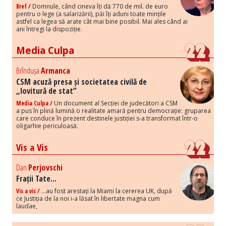
Bref /
Domnule, când cineva îți dă 770 de mil. de euro
pentru o lege (a salarizării), păi îți aduni toate mințile
astfel ca legea să arate cât mai bine posibil. Mai ales când ai
ani întregi la dispoziție.
Media Culpa
Brîndușa
Armanca
CSM acuză presa și societatea civilă de
„lovitură de stat”
Media Culpa /
Un document al Secției de judecători a CSM
a pus în plină lumină o realitate amară pentru democrație: gruparea
care conduce în prezent destinele justiției s-a transformat într-o
oligarhie periculoasă.
Vis a Vis
Dan
Perjovschi
Frații Tate...
Vis a vis /
...au fost arestați la Miami la cererea UK, după
ce Justiția de la noi i-a lăsat în libertate magna cum
laudae,