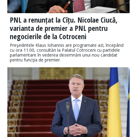
PNL a renunțat la Cîțu. Nicolae Ciucă,
varianta de premier a PNL pentru
negocierile de la Cotroceni
Preşedintele Klaus Iohannis are programate azi, începând
cu ora 11.00, consultări la Palatul Cotroceni cu partidele
parlamentare în vederea desemnării unui nou candidat
pentru funcţia de premier.